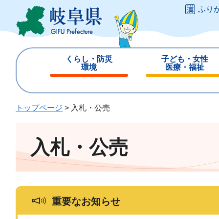
ペ
メ
ふり
ー
ニ
ジ
ュ
の
ー
先
を
くらし・防災
子ども・女性
頭
飛
環境
医療・福祉
で
ば
閉
閉
す
し
じ
じ
。
て
る
る
トップページ
>
入札・公売
本
文
へ
入札・公売
重要なお知らせ