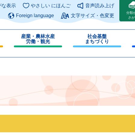
このページの本文へ
がな表示
やさしい にほんご
音声読み上げ
分類
Foreign language
文字サイズ・色変更
さが
産業・農林水産
社会基盤
労働・観光
まちづくり
閉
閉
じ
じ
る
る