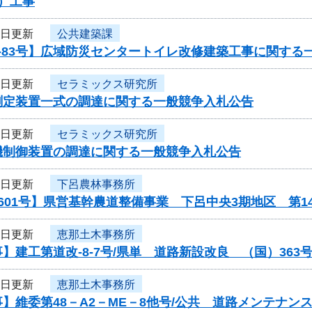
）工事
5日更新
公共建築課
-83号】広域防災センタートイレ改修建築工事に関する
5日更新
セラミックス研究所
測定装置一式の調達に関する一般競争入札公告
5日更新
セラミックス研究所
機制御装置の調達に関する一般競争入札公告
4日更新
下呂農林事務所
601号】県営基幹農道整備事業 下呂中央3期地区 第
4日更新
恵那土木事務所
】建工第道改-8-7号/県単 道路新設改良 （国）36
4日更新
恵那土木事務所
】維委第48－A2－ME－8他号/公共 道路メンテナ