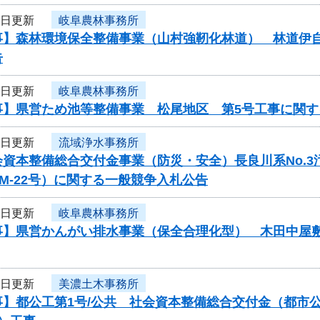
8日更新
岐阜農林事務所
事】森林環境保全整備事業（山村強靭化林道） 林道伊
告
8日更新
岐阜農林事務所
事】県営ため池等整備事業 松尾地区 第5号工事に関す
8日更新
流域浄水事務所
会資本整備総合交付金事業（防災・安全）長良川系No.
-PM-22号）に関する一般競争入札公告
8日更新
岐阜農林事務所
事】県営かんがい排水事業（保全合理化型） 木田中屋
5日更新
美濃土木事務所
事】都公工第1号/公共 社会資本整備総合交付金（都市