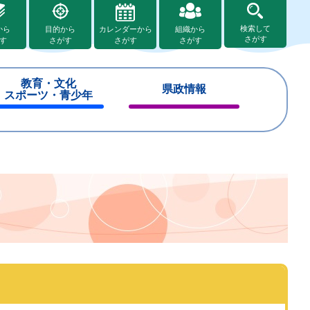
検索して
から
目的から
カレンダーから
組織から
さがす
す
さがす
さがす
さがす
教育・文化
県政情報
スポーツ・青少年
閉
閉
じ
じ
る
る