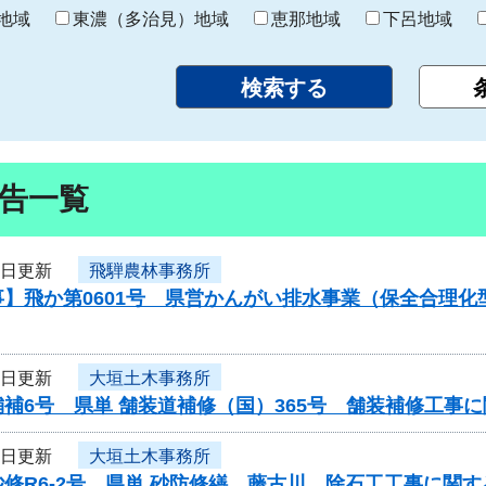
り
地域
東濃（多治見）地域
恵那地域
下呂地域
告一覧
8日更新
飛騨農林事務所
事】飛か第0601号 県営かんがい排水事業（保全合理
8日更新
大垣土木事務所
補6号 県単 舗装道補修（国）365号 舗装補修工事
8日更新
大垣土木事務所
修R6-2号 県単 砂防修繕 藤古川 除石工工事に関