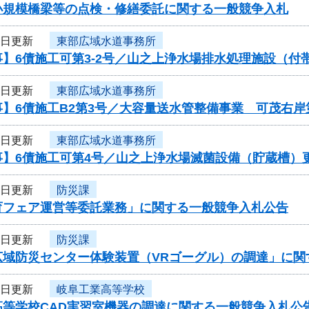
小規模橋梁等の点検・修繕委託に関する一般競争入札
4日更新
東部広域水道事務所
】6債施工可第3-2号／山之上浄水場排水処理施設（付
4日更新
東部広域水道事務所
】6債施工B2第3号／大容量送水管整備事業 可茂右岸
4日更新
東部広域水道事務所
事】6債施工可第4号／山之上浄水場滅菌設備（貯蔵槽）
4日更新
防災課
育フェア運営等委託業務」に関する一般競争入札公告
4日更新
防災課
広域防災センター体験装置（VRゴーグル）の調達」に関
4日更新
岐阜工業高等学校
高等学校CAD実習室機器の調達に関する一般競争入札公