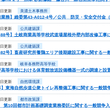
8日更新
美濃土木事務所
業務】維委第43-A012-4号／公共 防災・安全交付
8日更新
公共建築課
-88号】土岐商業高等学校武道場屋根外壁内部改修工事
8日更新
公共建築課
-82号】畜産研究所養鶏エリア後期建設工事に関する一
8日更新
岐阜各務野高等学校
野高等学校における体育館放送設備機器一式の調達と設
8日更新
自然環境課
事】東海自然歩道公衆トイレ再整備工事に関する一般競
8日更新
都市政策課
度 第10回都市計画基礎調査業務委託に関する一般競争