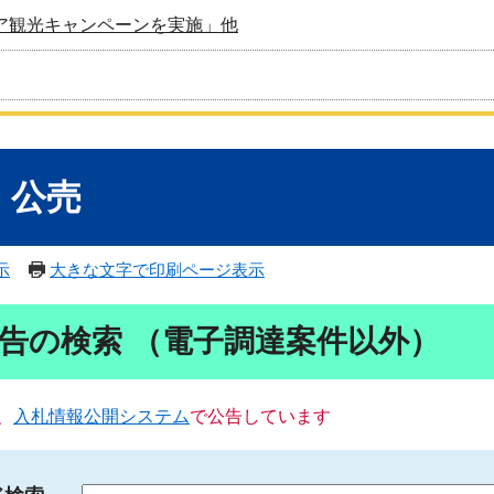
ア観光キャンペーンを実施」他
・公売
示
大きな文字で印刷ページ表示
告の検索 （電子調達案件以外）
、
入札情報公開システム
で公告しています