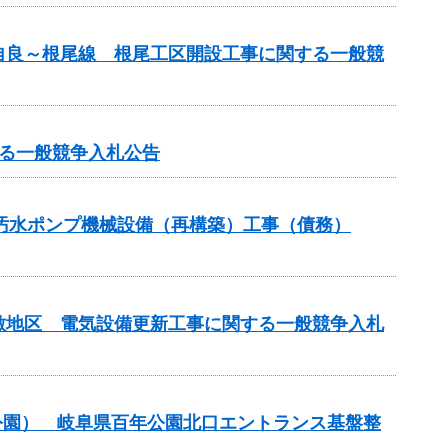
自良～根尾線 根尾工区開設工事に関する一般競
る一般競争入札公告
3汚水ポンプ機械設備（再構築）工事（債務）
敷地区 電気設備更新工事に関する一般競争入札
公園） 岐阜県百年公園北口エントランス基盤整