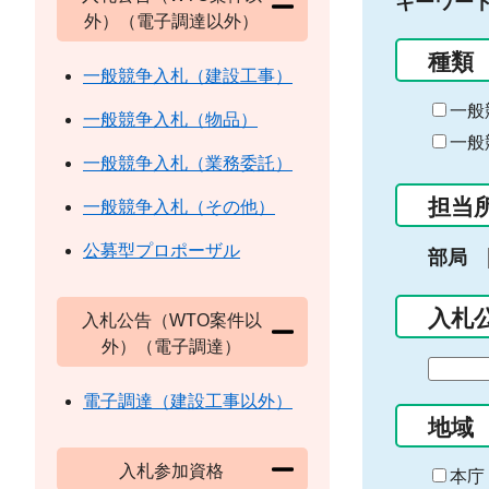
キーワー
外）（電子調達以外）
種類
一般競争入札（建設工事）
一般
一般競争入札（物品）
一般
一般競争入札（業務委託）
担当
一般競争入札（その他）
公募型プロポーザル
部局
入札
入札公告（WTO案件以
外）（電子調達）
期
間
電子調達（建設工事以外）
の
地域
始
入札参加資格
ま
本庁