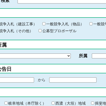
ド検索
検
索
す
る
キ
競争入札（建設工事）
一般競争入札（物品）
一般競
ー
競争入札（その他）
公募型プロポーザル
ワ
ー
所属
ド
を
所属
入
力
公告日
から
期
間
の
終
わ
岐阜地域（本庁除く）
西濃（大垣）地域
揖斐