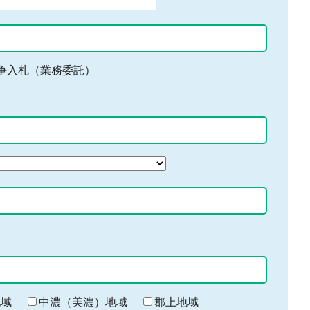
争入札（業務委託）
地域
中濃（美濃）地域
郡上地域