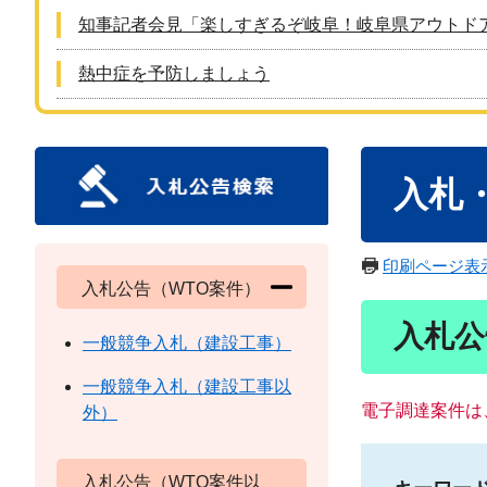
知事記者会見「楽しすぎるぞ岐阜！岐阜県アウトド
熱中症を予防しましょう
本
入札
文
印刷ページ表
入札公告（WTO案件）
入札公
一般競争入札（建設工事）
一般競争入札（建設工事以
電子調達案件は
外）
入札公告（WTO案件以