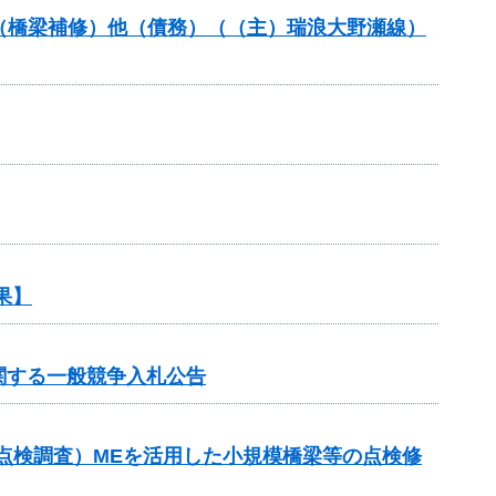
助（橋梁補修）他（債務）（（主）瑞浪大野瀬線）
果】
関する一般競争入札公告
点検調査）MEを活用した小規模橋梁等の点検修