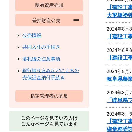
県有資産売却
【建設工事
大簗橋塗
差押財産公売
2024年8月
公売情報
【建設工
共同入札の手続き
2024年8月
【建設工
落札後の注意事項
銀行振り込みなどによる公
2024年8月
売保証金納付手続き
岐阜県農
2024年8月
指定管理者の募集
「岐阜県
2024年8月
このページを見ている人は
【建設工
こんなページも見ています
繕業務委