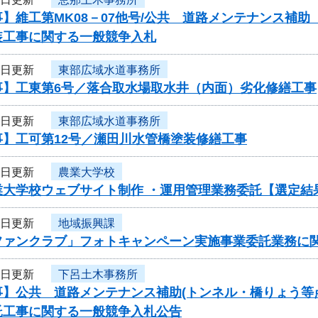
】維工第MK08－07他号/公共 道路メンテナンス補
装工事に関する一般競争入札
8日更新
東部広域水道事務所
事】工東第6号／落合取水場取水井（内面）劣化修繕工事
8日更新
東部広域水道事務所
事】工可第12号／瀬田川水管橋塗装修繕工事
7日更新
農業大学校
業大学校ウェブサイト制作 ・運用管理業務委託【選定結
7日更新
地域振興課
ファンクラブ」フォトキャンペーン実施事業委託業務に
6日更新
下呂土木事務所
事】公共 道路メンテナンス補助(トンネル・橋りょう等
託工事に関する一般競争入札公告