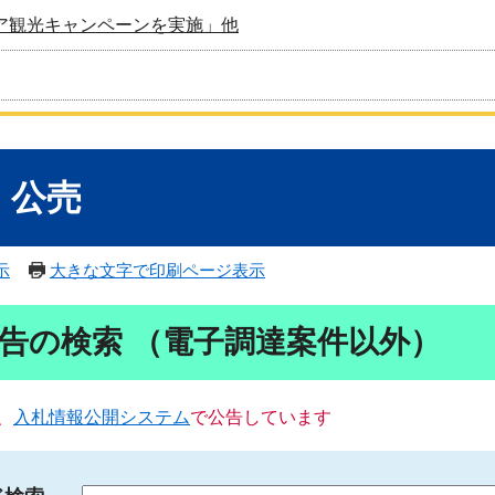
ア観光キャンペーンを実施」他
・公売
示
大きな文字で印刷ページ表示
告の検索 （電子調達案件以外）
、
入札情報公開システム
で公告しています