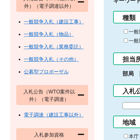
キーワー
外）（電子調達以外）
種類
一般競争入札（建設工事）
一般
一般競争入札（物品）
一般
一般競争入札（業務委託）
担当
一般競争入札（その他）
公募型プロポーザル
部局
入札
入札公告（WTO案件以
外）（電子調達）
期
間
電子調達（建設工事以外）
の
地域
始
入札参加資格
ま
本庁