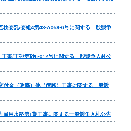
託/委維4第43-A058-6号に関する一般競争
事/工砂第砂6-012号に関する一般競争入札公
総合交付金（改築）他（債務）工事に関する一般競
法力屋用水路第1期工事に関する一般競争入札公告