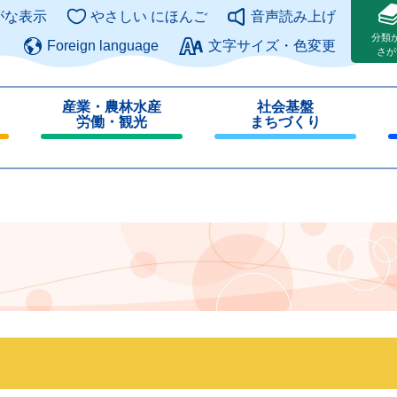
このページの本文へ
がな表示
やさしい にほんご
音声読み上げ
分類
Foreign language
文字サイズ・色変更
さが
産業・農林水産
社会基盤
労働・観光
まちづくり
閉
閉
じ
じ
る
る