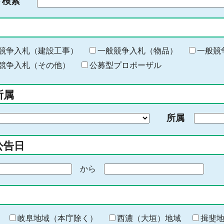
ド検索
検
索
す
る
キ
競争入札（建設工事）
一般競争入札（物品）
一般競
ー
競争入札（その他）
公募型プロポーザル
ワ
ー
所属
ド
を
所属
入
力
公告日
から
期
間
の
終
わ
岐阜地域（本庁除く）
西濃（大垣）地域
揖斐