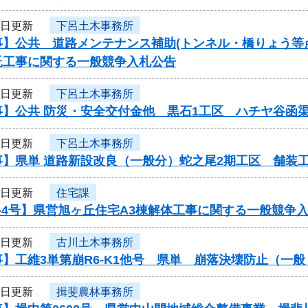
6日更新
下呂土木事務所
事】公共 道路メンテナンス補助(トンネル・橋りょう等
託工事に関する一般競争入札公告
6日更新
下呂土木事務所
事】公共 防災・安全交付金他 黒石1工区 ハチヤ谷函
6日更新
下呂土木事務所
事】県単 道路新設改良（一般分）蛇之尾2期工区 舗装
6日更新
住宅課
-4号】県営旭ヶ丘住宅A3棟解体工事に関する一般競争
6日更新
古川土木事務所
】工維3単第崩R6-K1他号 県単 崩落決壊防止（一
6日更新
揖斐農林事務所