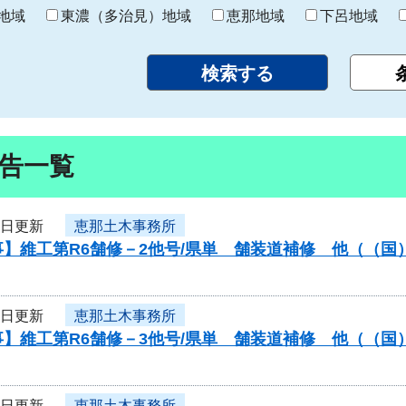
り
地域
東濃（多治見）地域
恵那地域
下呂地域
告一覧
8日更新
恵那土木事務所
】維工第R6舗修－2他号/県単 舗装道補修 他（（国
8日更新
恵那土木事務所
】維工第R6舗修－3他号/県単 舗装道補修 他（（国
8日更新
恵那土木事務所