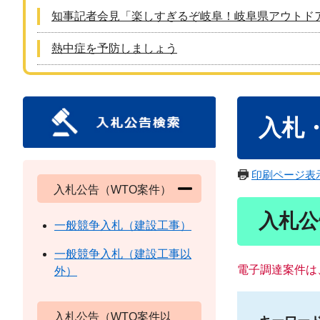
知事記者会見「楽しすぎるぞ岐阜！岐阜県アウトド
熱中症を予防しましょう
本
入札
文
印刷ページ表
入札公告（WTO案件）
入札公
一般競争入札（建設工事）
一般競争入札（建設工事以
電子調達案件は
外）
入札公告（WTO案件以