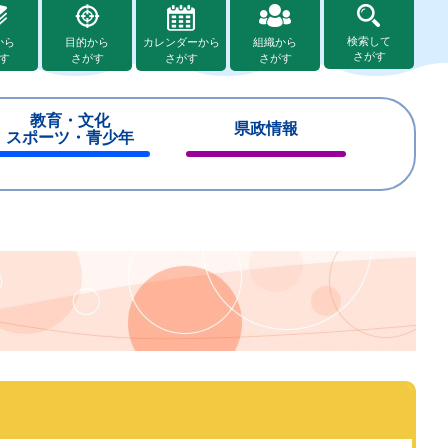
検索して
から
目的から
カレンダーから
組織から
さがす
す
さがす
さがす
さがす
教育・文化
県政情報
スポーツ・青少年
閉
閉
じ
じ
る
る