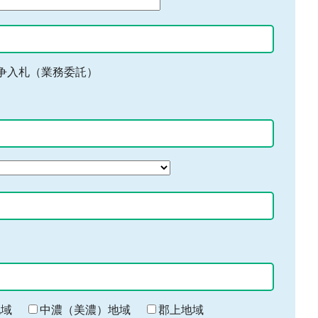
争入札（業務委託）
地域
中濃（美濃）地域
郡上地域