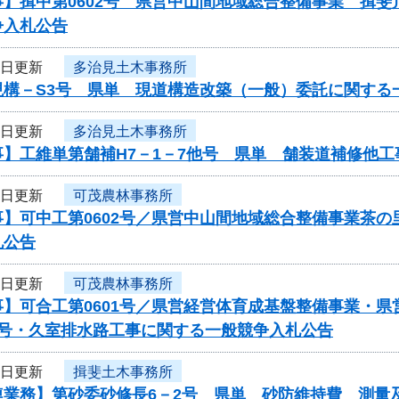
事】揖中第0602号 県営中山間地域総合整備事業 揖
争入札公告
6日更新
多治見土木事務所
現構－S3号 県単 現道構造改築（一般）委託に関する
6日更新
多治見土木事務所
事】工維単第舗補H7－1－7他号 県単 舗装道補修他
6日更新
可茂農林事務所
事】可中工第0602号／県営中山間地域総合整備事業茶
札公告
6日更新
可茂農林事務所
事】可合工第0601号／県営経営体育成基盤整備事業・
3号・久室排水路工事に関する一般競争入札公告
6日更新
揖斐土木事務所
連業務】第砂委砂修長6－2号 県単 砂防維持費 測量