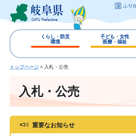
ペ
メ
ふり
ー
ニ
ジ
ュ
の
ー
先
を
くらし・防災
子ども・女性
頭
飛
環境
医療・福祉
で
ば
閉
閉
す
し
じ
じ
。
て
る
る
トップページ
>
入札・公売
本
文
へ
入札・公売
重要なお知らせ