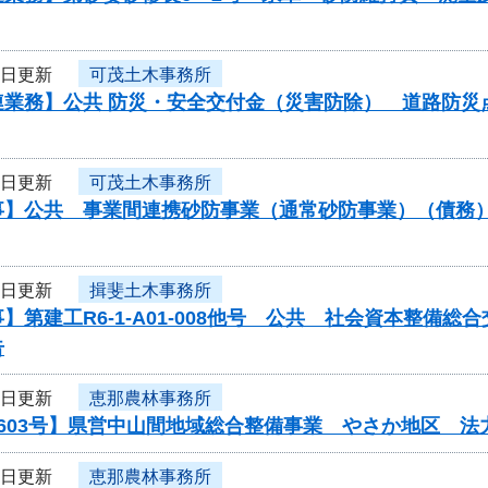
6日更新
可茂土木事務所
業務】公共 防災・安全交付金（災害防除） 道路防災点検委
6日更新
可茂土木事務所
】公共 事業間連携砂防事業（通常砂防事業）（債務）工
6日更新
揖斐土木事務所
】第建工R6-1-A01-008他号 公共 社会資本整備
告
6日更新
恵那農林事務所
0603号】県営中山間地域総合整備事業 やさか地区 
6日更新
恵那農林事務所