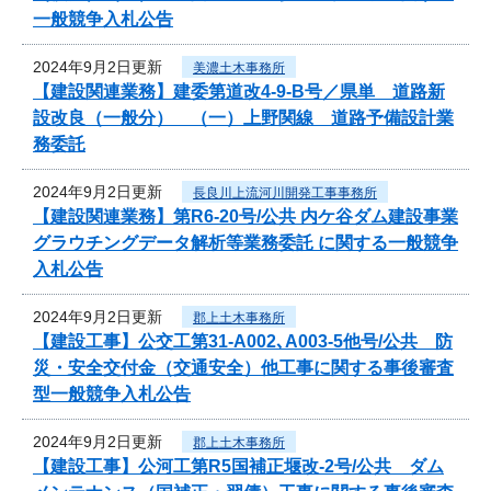
一般競争入札公告
2024年9月2日更新
美濃土木事務所
【建設関連業務】建委第道改4-9-B号／県単 道路新
設改良（一般分） （一）上野関線 道路予備設計業
務委託
2024年9月2日更新
長良川上流河川開発工事事務所
【建設関連業務】第R6-20号/公共 内ケ谷ダム建設事業
グラウチングデータ解析等業務委託 に関する一般競争
入札公告
2024年9月2日更新
郡上土木事務所
【建設工事】公交工第31-A002､A003-5他号/公共 防
災・安全交付金（交通安全）他工事に関する事後審査
型一般競争入札公告
2024年9月2日更新
郡上土木事務所
【建設工事】公河工第R5国補正堰改-2号/公共 ダム