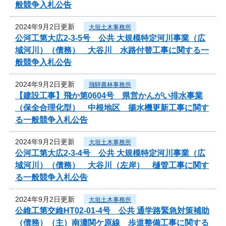
般競争入札公告
2024年9月2日更新
大垣土木事務所
公河工第大広2-3-5号 公共 大規模特定河川事業（広
域河川）（債務） 大谷川 水路付替工事に関する一
般競争入札公告
2024年9月2日更新
飛騨農林事務所
【建設工事】飛か第0604号 県営かんがい排水事業
（保全合理化型） 中根地区 揚水機更新工事に関す
る一般競争入札公告
2024年9月2日更新
大垣土木事務所
公河工第大広2-3-4号 公共 大規模特定河川事業（広
域河川）（債務） 大谷川（左岸） 樋管工事に関す
る一般競争入札公告
2024年9月2日更新
大垣土木事務所
公維工第交維HT02-01-4号 公共 通学路緊急対策補助
（債務）（主）南濃関ケ原線 歩道整備工事に関する