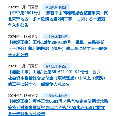
2024年9月3日更新
中濃農林事務所
【中中第0601号】 県営中山間地域総合整備事業 関
北東部地区 多々羅団地第2期工事 に関する一般競
争入札公告
2024年9月3日更新
古川土木事務所
【建設工事】工整1単第20-K1他号 県単 街路事業
（一般分）蟻川釣瓶線（債務）他工事に関する一般競
争入札公告
2024年9月3日更新
古川土木事務所
【建設工事】工建1公第39-A11-001-K1他号 公共
社会資本整備総合交付金（広域連携）中澤上（債務）
他工事に関する一般競争入札公告
2024年9月3日更新
可茂農林事務所
【建設工事】可特工第0601号／県営特定農業用管水路
等特別対策事業坂祝東部地区第7号管水路工事に関す
る一般競争入札公告