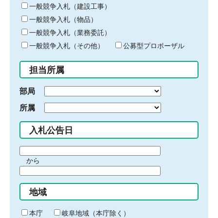
キ
一般競争入札（建設工事）
ー
一般競争入札（物品）
ワ
一般競争入札（業務委託）
ー
ド
一般競争入札（その他）
公募型プロポーザル
を
入
担当所属
力
部局
所属
入札公告日
期
から
間
期
の
間
始
地域
の
ま
終
り
わ
本庁
岐阜地域（本庁除く）