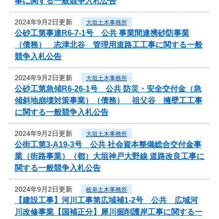
事に関する一般競争入札公告
2024年9月2日更新
大垣土木事務所
公砂工第事連R6-7-1号 公共 事業間連携砂防事業
（債務） 志津北谷 管理用道路工工事に関する一般
競争入札公告
2024年9月2日更新
大垣土木事務所
公砂工第急傾R6-26-1号 公共 防災・安全交付金（急
傾斜地崩壊対策事業）（債務） 祖父谷 擁壁工工事
に関する一般競争入札公告
2024年9月2日更新
大垣土木事務所
公街工第3-A19-3号 公共 社会資本整備総合交付金事
業（街路事業）（都）大垣神戸大野線 道路改良工事に
関する一般競争入札公告
2024年9月2日更新
岐阜土木事務所
【建設工事】河川工事第広域補1-2号 公共 広域河
川改修事業【国補正分】犀川掘削護岸工事に関する一