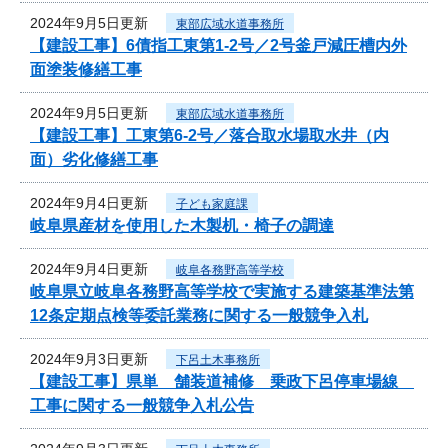
2024年9月5日更新
東部広域水道事務所
【建設工事】6債指工東第1-2号／2号釜戸減圧槽内外
面塗装修繕工事
2024年9月5日更新
東部広域水道事務所
【建設工事】工東第6-2号／落合取水場取水井（内
面）劣化修繕工事
2024年9月4日更新
子ども家庭課
岐阜県産材を使用した木製机・椅子の調達
2024年9月4日更新
岐阜各務野高等学校
岐阜県立岐阜各務野高等学校で実施する建築基準法第
12条定期点検等委託業務に関する一般競争入札
2024年9月3日更新
下呂土木事務所
【建設工事】県単 舗装道補修 乗政下呂停車場線
工事に関する一般競争入札公告