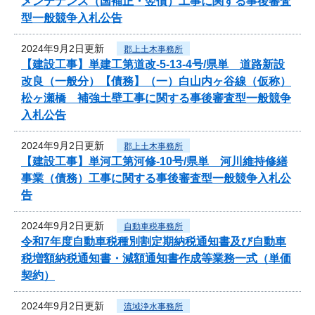
メンテナンス（国補正・翌債）工事に関する事後審査
型一般競争入札公告
2024年9月2日更新
郡上土木事務所
【建設工事】単建工第道改-5-13-4号/県単 道路新設
改良（一般分）【債務】（一）白山内ヶ谷線（仮称）
松ヶ瀬橋 補強土壁工事に関する事後審査型一般競争
入札公告
2024年9月2日更新
郡上土木事務所
【建設工事】単河工第河修-10号/県単 河川維持修繕
事業（債務）工事に関する事後審査型一般競争入札公
告
2024年9月2日更新
自動車税事務所
令和7年度自動車税種別割定期納税通知書及び自動車
税増額納税通知書・減額通知書作成等業務一式（単価
契約）
2024年9月2日更新
流域浄水事務所