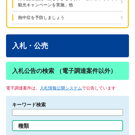
観光キャンペーンを実施」他
熱中症を予防しましょう
本
文
入札・公売
入札公告の検索 （電子調達案件以外）
電子調達案件は、
入札情報公開システム
で公告しています
キーワード検索
検
索
す
種類
る