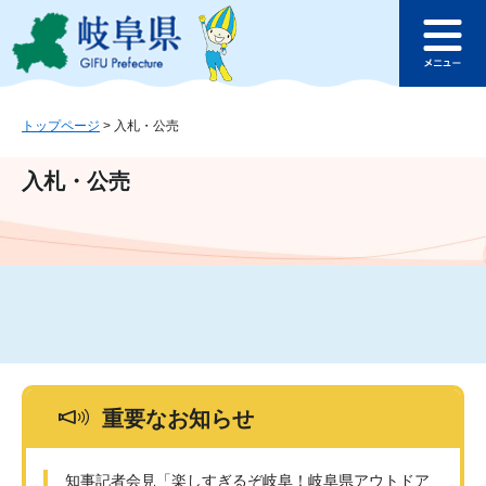
ペ
メ
このページの本文へ
ー
ニ
メ
ジ
ュ
ニ
の
ー
ュ
先
を
ー
頭
飛
トップページ
>
入札・公売
で
ば
す
し
入札・公売
。
て
本
文
へ
重要なお知らせ
知事記者会見「楽しすぎるぞ岐阜！岐阜県アウトドア