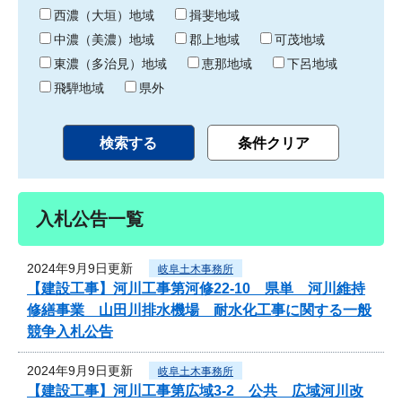
り
西濃（大垣）地域
揖斐地域
中濃（美濃）地域
郡上地域
可茂地域
東濃（多治見）地域
恵那地域
下呂地域
飛騨地域
県外
入札公告一覧
2024年9月9日更新
岐阜土木事務所
【建設工事】河川工事第河修22-10 県単 河川維持
修繕事業 山田川排水機場 耐水化工事に関する一般
競争入札公告
2024年9月9日更新
岐阜土木事務所
【建設工事】河川工事第広域3-2 公共 広域河川改