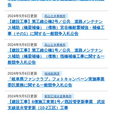
告
2024年9月6日更新
高山土木事務所
【建設工事】第工維公橋2号／公共 道路メンテナン
ス補助（橋梁補修）（債務）宮谷橋耐震補強・補修工
事（その1）に関する一般競争入札公告
2024年9月6日更新
高山土木事務所
【建設工事】第工維公橋1号／公共 道路メンテナン
ス補助（橋梁補修）（債務）筏橋補修工事に関する一
般競争入札公告
2024年9月6日更新
地域振興課
「岐阜県ファンクラブ」フォトキャンペーン実施事業
委託業務に関する一般競争入札公告
2024年9月5日更新
東部広域水道事務所
【建設工事】6債施工東第1号／既設管更新事業 武並
支線送水管更新（10-2工区）工事