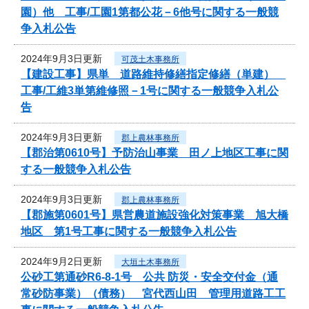
園）他 工事/工園1第都公花－6他号に関する一般競
争入札公告
2024年9月3日更新
可茂土木事務所
【建設工事】県単 道路維持修繕指定修繕（単建）
工事/工維3単第維修照－1号に関する一般競争入札公
告
2024年9月3日更新
郡上農林事務所
【郡治第0610号】予防治山事業 田ノ上地区工事に関
する一般競争入札公告
2024年9月3日更新
郡上農林事務所
【郡施第0601号】県営農道施設強化対策事業 旭大橋
地区 第1号工事に関する一般競争入札公告
2024年9月2日更新
大垣土木事務所
公砂工第通砂R6-8-1号 公共 防災・安全交付金（通
常砂防事業）（債務） 宮代西山田 管理用道路工工