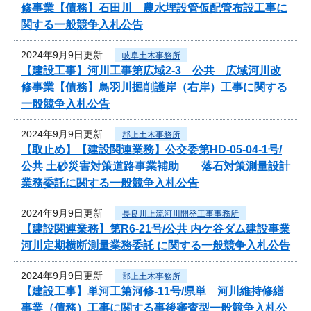
修事業【債務】石田川 農水埋設管仮配管布設工事に
関する一般競争入札公告
2024年9月9日更新
岐阜土木事務所
【建設工事】河川工事第広域2-3 公共 広域河川改
修事業【債務】鳥羽川掘削護岸（右岸）工事に関する
一般競争入札公告
2024年9月9日更新
郡上土木事務所
【取止め】【建設関連業務】公交委第HD-05-04-1号/
公共 土砂災害対策道路事業補助 落石対策測量設計
業務委託に関する一般競争入札公告
2024年9月9日更新
長良川上流河川開発工事事務所
【建設関連業務】第R6-21号/公共 内ケ谷ダム建設事業
河川定期横断測量業務委託 に関する一般競争入札公告
2024年9月9日更新
郡上土木事務所
【建設工事】単河工第河修-11号/県単 河川維持修繕
事業（債務）工事に関する事後審査型一般競争入札公