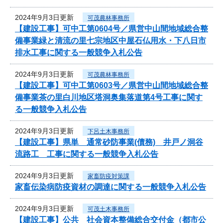
2024年9月3日更新
可茂農林事務所
【建設工事】可中工第0604号／県営中山間地域総合整
備事業緑と清流の里七宗地区中屋石仏用水・下八日市
排水工事に関する一般競争入札公告
2024年9月3日更新
可茂農林事務所
【建設工事】可中工第0603号／県営中山間地域総合整
備事業茶の里白川地区塔洞奥集落道第4号工事に関す
る一般競争入札公告
2024年9月3日更新
下呂土木事務所
【建設工事】県単 通常砂防事業(債務) 井戸ノ洞谷
流路工 工事に関する一般競争入札公告
2024年9月3日更新
家畜防疫対策課
家畜伝染病防疫資材の調達に関する一般競争入札公告
2024年9月3日更新
可茂土木事務所
【建設工事】公共 社会資本整備総合交付金（都市公