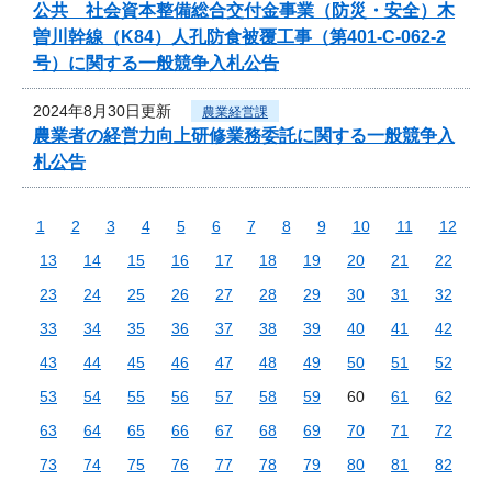
公共 社会資本整備総合交付金事業（防災・安全）木
曽川幹線（K84）人孔防食被覆工事（第401-C-062-2
号）に関する一般競争入札公告
2024年8月30日更新
農業経営課
農業者の経営力向上研修業務委託に関する一般競争入
札公告
1
2
3
4
5
6
7
8
9
10
11
12
13
14
15
16
17
18
19
20
21
22
23
24
25
26
27
28
29
30
31
32
33
34
35
36
37
38
39
40
41
42
43
44
45
46
47
48
49
50
51
52
53
54
55
56
57
58
59
60
61
62
63
64
65
66
67
68
69
70
71
72
73
74
75
76
77
78
79
80
81
82