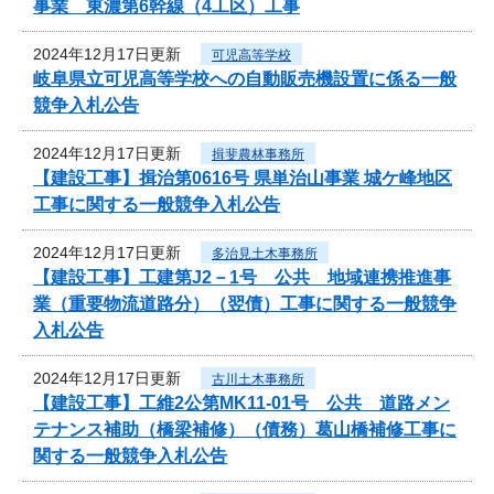
事業 東濃第6幹線（4工区）工事
2024年12月17日更新
可児高等学校
岐阜県立可児高等学校への自動販売機設置に係る一般
競争入札公告
2024年12月17日更新
揖斐農林事務所
【建設工事】揖治第0616号 県単治山事業 城ケ峰地区
工事に関する一般競争入札公告
2024年12月17日更新
多治見土木事務所
【建設工事】工建第J2－1号 公共 地域連携推進事
業（重要物流道路分）（翌債）工事に関する一般競争
入札公告
2024年12月17日更新
古川土木事務所
【建設工事】工維2公第MK11-01号 公共 道路メン
テナンス補助（橋梁補修）（債務）葛山橋補修工事に
関する一般競争入札公告