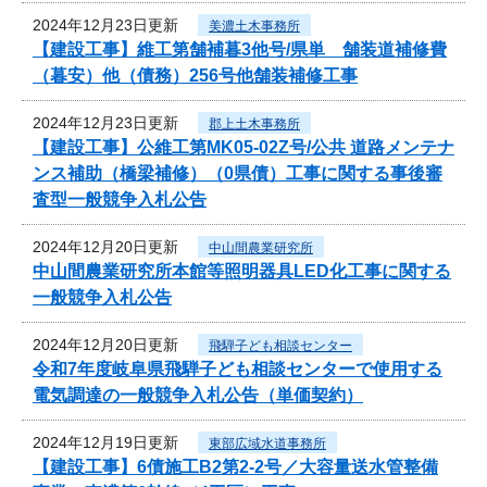
2024年12月23日更新
美濃土木事務所
【建設工事】維工第舗補暮3他号/県単 舗装道補修費
（暮安）他（債務）256号他舗装補修工事
2024年12月23日更新
郡上土木事務所
【建設工事】公維工第MK05-02Z号/公共 道路メンテナ
ンス補助（橋梁補修）（0県債）工事に関する事後審
査型一般競争入札公告
2024年12月20日更新
中山間農業研究所
中山間農業研究所本館等照明器具LED化工事に関する
一般競争入札公告
2024年12月20日更新
飛騨子ども相談センター
令和7年度岐阜県飛騨子ども相談センターで使用する
電気調達の一般競争入札公告（単価契約）
2024年12月19日更新
東部広域水道事務所
【建設工事】6債施工B2第2-2号／大容量送水管整備