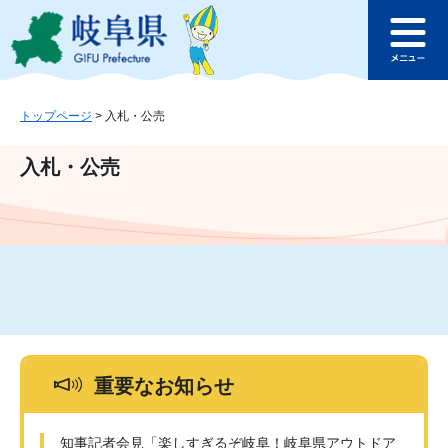
ペ
メ
このページの本文へ
ー
ニ
メ
ジ
ュ
ニ
の
ー
ュ
先
を
ー
頭
飛
トップページ
>
入札・公売
で
ば
す
し
入札・公売
。
て
本
文
へ
重要なお知らせ
知事記者会見「楽しすぎるぞ岐阜！岐阜県アウトドア