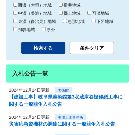
り
西濃（大垣）地域
揖斐地域
中濃（美濃）地域
郡上地域
可茂地域
東濃（多治見）地域
恵那地域
下呂地域
飛騨地域
県外
入札公告一覧
2024年12月24日更新
美術館
【建設工事】岐阜県美術館第3収蔵庫谷樋修繕工事に
関する一般競争入札公告
2024年12月24日更新
美濃土木事務所
災害応急資機材の調達に関する一般競争入札公告