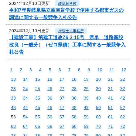
2024年12月10日更新
岐阜盲学校
令和7年度岐阜県立岐阜盲学校で使用する都市ガスの
調達に関する一般競争入札公告
2024年12月10日更新
揖斐土木事務所
【建設工事】第建工道改Z6-3-15号 県単 道路新設
改良（一般分）（ゼロ県債）工事に関する一般競争入
札公告
1
2
3
4
5
6
7
8
9
10
11
12
13
14
15
16
17
18
19
20
21
22
23
24
25
26
27
28
29
30
31
32
33
34
35
36
37
38
39
40
41
42
43
44
45
46
47
48
49
50
51
52
53
54
55
56
57
58
59
60
61
62
63
64
65
66
67
68
69
70
71
72
73
74
75
76
77
78
79
80
81
82