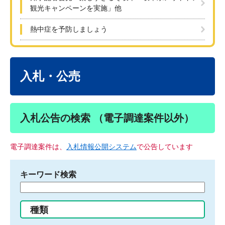
観光キャンペーンを実施」他
熱中症を予防しましょう
本
文
入札・公売
入札公告の検索 （電子調達案件以外）
電子調達案件は、
入札情報公開システム
で公告しています
キーワード検索
検
索
す
種類
る