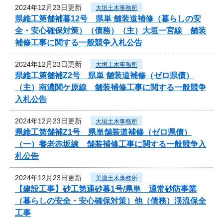
2024年12月23日更新
大垣土木事務所
県維工第舗補暮12号 県単 舗装道補修（暮らしの安
全・安心確保対策）（債務）（主）大垣一宮線 舗装
補修工事に関する一般競争入札公告
2024年12月23日更新
大垣土木事務所
県維工第舗補Z2号 県単 舗装道補修（ゼロ県債）
（主）南濃関ケ原線 舗装補修工事に関する一般競争
入札公告
2024年12月23日更新
大垣土木事務所
県維工第舗補Z1号 県単舗装道補修（ゼロ県債）
（一）養老赤坂線 舗装補修工事に関する一般競争入
札公告
2024年12月23日更新
美濃土木事務所
【建設工事】砂工第通砂暮1号/県単 通常砂防事業
（暮らしの安全・安心確保対策）他（債務）渓流保全
工事