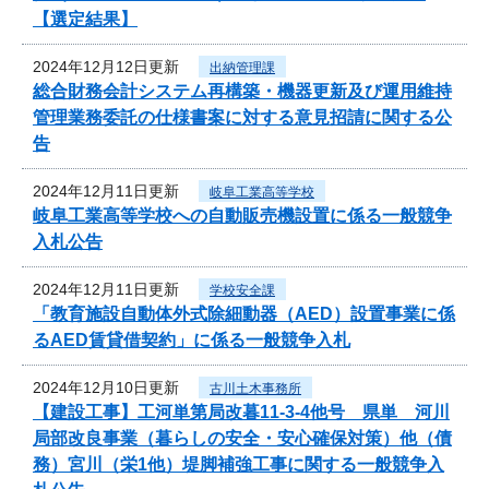
【選定結果】
2024年12月12日更新
出納管理課
総合財務会計システム再構築・機器更新及び運用維持
管理業務委託の仕様書案に対する意見招請に関する公
告
2024年12月11日更新
岐阜工業高等学校
岐阜工業高等学校への自動販売機設置に係る一般競争
入札公告
2024年12月11日更新
学校安全課
「教育施設自動体外式除細動器（AED）設置事業に係
るAED賃貸借契約」に係る一般競争入札
2024年12月10日更新
古川土木事務所
【建設工事】工河単第局改暮11-3-4他号 県単 河川
局部改良事業（暮らしの安全・安心確保対策）他（債
務）宮川（栄1他）堤脚補強工事に関する一般競争入