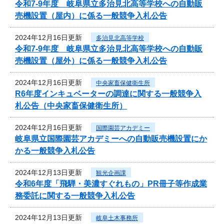
令和7‐9年度 岐阜県立多治見北高等学校への自動販
売機設置（屋内）に係る一般競争入札公告
2024年12月16日更新
多治見北高等学校
令和7‐9年度 岐阜県立多治見北高等学校への自動販
売機設置（屋外）に係る一般競争入札公告
2024年12月16日更新
中央家畜保健衛生所
R6年度インキュベーターの調達に関する一般競争入
札公告（中央家畜保健衛生所）
2024年12月16日更新
国際園芸アカデミー
岐阜県立国際園芸アカデミーへの自動販売機設置にか
かる一般競争入札公告
2024年12月13日更新
観光企画課
令和6年度「飛騨・美濃すぐれもの」PR冊子等作成業
務委託に関する一般競争入札公告
2024年12月13日更新
岐阜土木事務所