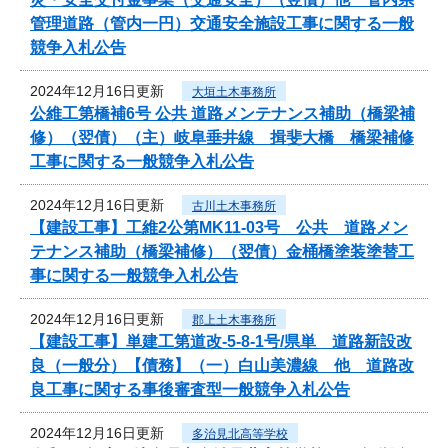
管理道路（管内一円）交通安全施設工事に関する一般
競争入札公告
2024年12月16日更新
大垣土木事務所
公維工第橋補6号 公共 道路メンテナンス補助（橋梁補
修）（翌債）（主）岐阜垂井線 揖斐大橋 橋梁補修
工事に関する一般競争入札公告
2024年12月16日更新
古川土木事務所
【建設工事】工維2公第MK11-03号 公共 道路メン
テナンス補助（橋梁補修）（翌債）金桶橋塗装塗替工
事に関する一般競争入札公告
2024年12月16日更新
郡上土木事務所
【建設工事】単建工第道改-5-8-1号/県単 道路新設改
良（一般分）【債務】（一）白山美濃線 他 道路改
良工事に関する事後審査型一般競争入札公告
2024年12月16日更新
多治見北高等学校