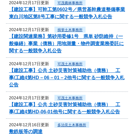
2024年12月17日更新
可茂農林事務所
【建設工事】可幹工第0602号／県営基幹農道整備事業
東白川地区第8号工事に関する一般競争入札公告
2024年12月17日更新
揖斐土木事務所
【建設関連業務】第砂用委修1号 県単 砂防維持（一
般修繕）事業（債務）用地測量・物件調査業務委託に
関する一般競争入札公告
2024年12月17日更新
可茂土木事務所
【建設工事】公共 土砂災害対策補助他（債務） 工
事/工維4第HD－06－01－2他号に関する一般競争入札
公告
2024年12月17日更新
可茂土木事務所
【建設工事】公共 土砂災害対策補助他（債務） 工
事/工維4第HD-06-01他号に関する一般競争入札公告
2024年12月16日更新
多治見土木事務所
敷鉄板等の調達