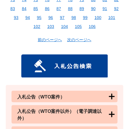
83
84
85
86
87
88
89
90
91
92
93
94
95
96
97
98
99
100
101
102
103
104
105
106
前のページへ
次のページへ
入札公告（WTO案件）
入札公告（WTO案件以外）（電子調達以
外）