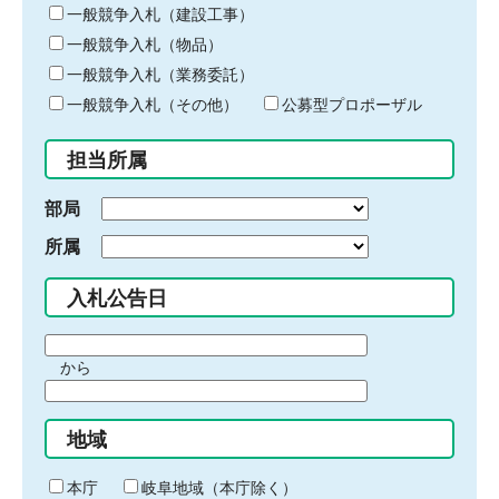
キ
一般競争入札（建設工事）
ー
一般競争入札（物品）
ワ
一般競争入札（業務委託）
ー
ド
一般競争入札（その他）
公募型プロポーザル
を
入
担当所属
力
部局
所属
入札公告日
期
から
間
期
の
間
始
地域
の
ま
終
り
わ
本庁
岐阜地域（本庁除く）