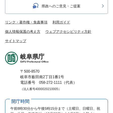
県政へのご意見・ご提案
リンク・著作権・免責事項
利用ガイド
個人情報保護の考え方
ウェブアクセシビリティ方針
サイトマップ
岐阜県庁
GIFU Prefectural Office
〒500-8570
岐阜市薮田南2丁目1番1号
電話番号 058-272-1111（代表）
（法人番号4000020210005）
開庁時間
午前8時30分から午後5時15分まで
（土曜日、日曜日、祝