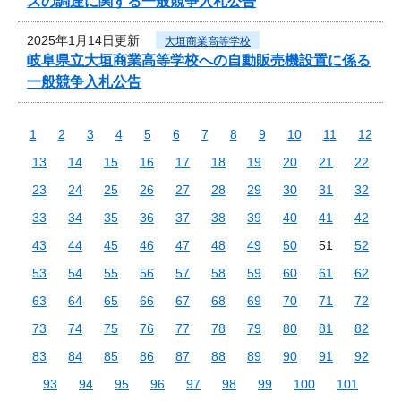
スの調達に関する一般競争入札公告
2025年1月14日更新
大垣商業高等学校
岐阜県立大垣商業高等学校への自動販売機設置に係る
一般競争入札公告
1
2
3
4
5
6
7
8
9
10
11
12
13
14
15
16
17
18
19
20
21
22
23
24
25
26
27
28
29
30
31
32
33
34
35
36
37
38
39
40
41
42
43
44
45
46
47
48
49
50
51
52
53
54
55
56
57
58
59
60
61
62
63
64
65
66
67
68
69
70
71
72
73
74
75
76
77
78
79
80
81
82
83
84
85
86
87
88
89
90
91
92
93
94
95
96
97
98
99
100
101