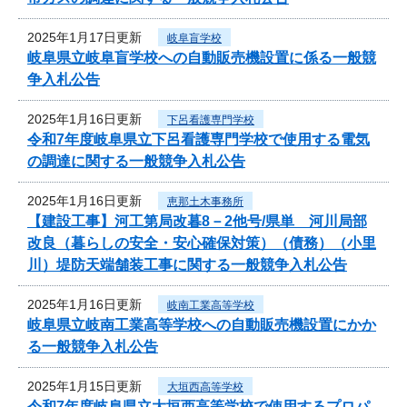
2025年1月17日更新
岐阜盲学校
岐阜県立岐阜盲学校への自動販売機設置に係る一般競
争入札公告
2025年1月16日更新
下呂看護専門学校
令和7年度岐阜県立下呂看護専門学校で使用する電気
の調達に関する一般競争入札公告
2025年1月16日更新
恵那土木事務所
【建設工事】河工第局改暮8－2他号/県単 河川局部
改良（暮らしの安全・安心確保対策）（債務）（小里
川）堤防天端舗装工事に関する一般競争入札公告
2025年1月16日更新
岐南工業高等学校
岐阜県立岐南工業高等学校への自動販売機設置にかか
る一般競争入札公告
2025年1月15日更新
大垣西高等学校
令和7年度岐阜県立大垣西高等学校で使用するプロパ