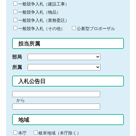
キ
一般競争入札（建設工事）
ー
一般競争入札（物品）
ワ
一般競争入札（業務委託）
ー
ド
一般競争入札（その他）
公募型プロポーザル
を
入
担当所属
力
部局
所属
入札公告日
期
から
間
期
の
間
始
地域
の
ま
終
り
わ
本庁
岐阜地域（本庁除く）