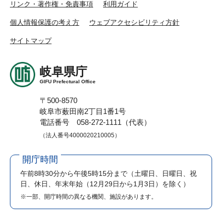
リンク・著作権・免責事項
利用ガイド
個人情報保護の考え方
ウェブアクセシビリティ方針
サイトマップ
岐阜県庁
GIFU Prefectural Office
〒500-8570
岐阜市薮田南2丁目1番1号
電話番号 058-272-1111（代表）
（法人番号4000020210005）
開庁時間
午前8時30分から午後5時15分まで
（土曜日、日曜日、祝
日、休日、年末年始（12月29日から1月3日）を除く）
※一部、開庁時間の異なる機関、施設があります。