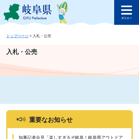
ペ
メ
このページの本文へ
ー
ニ
メ
ジ
ュ
ニ
の
ー
ュ
先
を
ー
頭
飛
トップページ
>
入札・公売
で
ば
す
し
入札・公売
。
て
本
文
へ
重要なお知らせ
知事記者会見「楽しすぎるぞ岐阜！岐阜県アウトドア