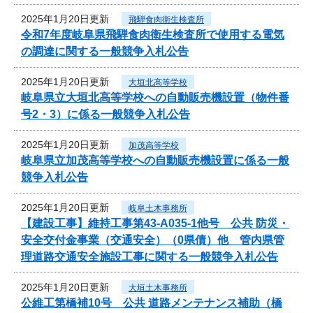
2025年1月20日更新
飛騨食肉衛生検査所
令和7年度岐阜県飛騨食肉衛生検査所で使用する電気
の調達に関する一般競争入札公告
2025年1月20日更新
大垣北高等学校
岐阜県立大垣北高等学校への自動販売機設置（物件番
号2・3）に係る一般競争入札公告
2025年1月20日更新
加茂高等学校
岐阜県立加茂高等学校への自動販売機設置に係る一般
競争入札公告
2025年1月20日更新
岐阜土木事務所
【建設工事】維持工事第43-A035-1他号 公共 防災・
安全交付金事業（交通安全）（0県債）他 管内県管
理道路交通安全施設工事に関する一般競争入札公告
2025年1月20日更新
大垣土木事務所
公維工第橋補10号 公共 道路メンテナンス補助（橋