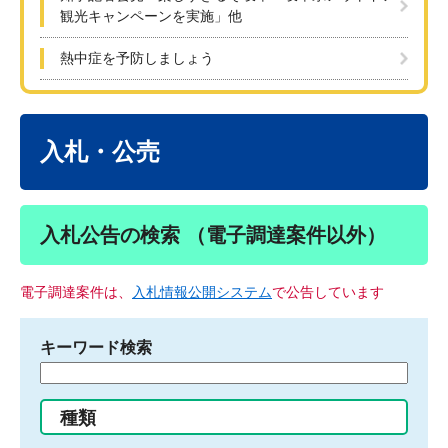
観光キャンペーンを実施」他
熱中症を予防しましょう
本
文
入札・公売
入札公告の検索 （電子調達案件以外）
電子調達案件は、
入札情報公開システム
で公告しています
キーワード検索
検
索
す
種類
る