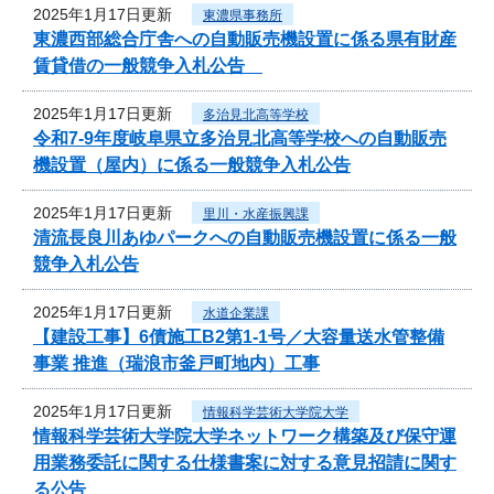
2025年1月17日更新
東濃県事務所
東濃西部総合庁舎への自動販売機設置に係る県有財産
賃貸借の一般競争入札公告
2025年1月17日更新
多治見北高等学校
令和7‐9年度岐阜県立多治見北高等学校への自動販売
機設置（屋内）に係る一般競争入札公告
2025年1月17日更新
里川・水産振興課
清流長良川あゆパークへの自動販売機設置に係る一般
競争入札公告
2025年1月17日更新
水道企業課
【建設工事】6債施工B2第1-1号／大容量送水管整備
事業 推進（瑞浪市釜戸町地内）工事
2025年1月17日更新
情報科学芸術大学院大学
情報科学芸術大学院大学ネットワーク構築及び保守運
用業務委託に関する仕様書案に対する意見招請に関す
る公告