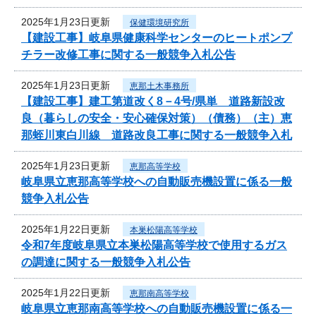
2025年1月23日更新
保健環境研究所
【建設工事】岐阜県健康科学センターのヒートポンプ
チラー改修工事に関する一般競争入札公告
2025年1月23日更新
恵那土木事務所
【建設工事】建工第道改く8－4号/県単 道路新設改
良（暮らしの安全・安心確保対策）（債務）（主）恵
那蛭川東白川線 道路改良工事に関する一般競争入札
2025年1月23日更新
恵那高等学校
岐阜県立恵那高等学校への自動販売機設置に係る一般
競争入札公告
2025年1月22日更新
本巣松陽高等学校
令和7年度岐阜県立本巣松陽高等学校で使用するガス
の調達に関する一般競争入札公告
2025年1月22日更新
恵那南高等学校
岐阜県立恵那南高等学校への自動販売機設置に係る一