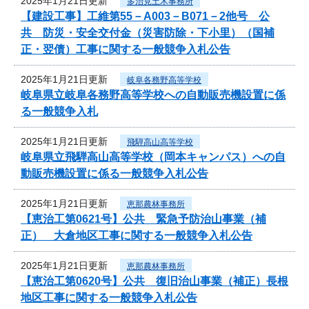
2025年1月21日更新
多治見土木事務所
【建設工事】工維第55－A003－B071－2他号 公
共 防災・安全交付金（災害防除・下小里）（国補
正・翌債）工事に関する一般競争入札公告
2025年1月21日更新
岐阜各務野高等学校
岐阜県立岐阜各務野高等学校への自動販売機設置に係
る一般競争入札
2025年1月21日更新
飛騨高山高等学校
岐阜県立飛騨高山高等学校（岡本キャンパス）への自
動販売機設置に係る一般競争入札公告
2025年1月21日更新
恵那農林事務所
【恵治工第0621号】公共 緊急予防治山事業（補
正） 大倉地区工事に関する一般競争入札公告
2025年1月21日更新
恵那農林事務所
【恵治工第0620号】公共 復旧治山事業（補正）長根
地区工事に関する一般競争入札公告