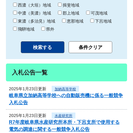
り
西濃（大垣）地域
揖斐地域
中濃（美濃）地域
郡上地域
可茂地域
東濃（多治見）地域
恵那地域
下呂地域
飛騨地域
県外
入札公告一覧
2025年1月23日更新
加納高等学校
岐阜県立加納高等学校への自動販売機に係る一般競争
入札公告
2025年1月23日更新
水産研究所
R7年度岐阜県水産研究所本所・下呂支所で使用する
電気の調達に関する一般競争入札公告