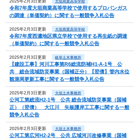
2025年2月3日更新
大垣商業高等学校
令和7年度大垣商業高等学校で使用するプロパンガス
の調達（単価契約）に関する一般競争入札公告
2025年2月3日更新
大垣商業高等学校
令和7年度西濃地区県立学校で使用する再生紙の調達
（単価契約）に関する一般競争入札公告
2025年2月3日更新
岐阜土木事務所
【建設工事】河川工事第R6総流防補H1-A-1号 公
共 総合流域防災事業（国補正分）【翌債】管内水位
観測局更新工事に関する一般競争入札公告
2025年2月3日更新
大垣土木事務所
公河工第総流H2-1号 公共 総合流域防災事業（国補
正）（翌債） 大江川 矢板護岸工工事に関する一般
競争入札公告
2025年2月3日更新
大垣土木事務所
公河工第広河H2-2号 公共 広域河川改修事業（国補