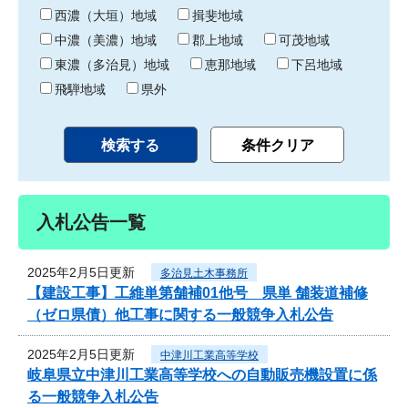
り
西濃（大垣）地域
揖斐地域
中濃（美濃）地域
郡上地域
可茂地域
東濃（多治見）地域
恵那地域
下呂地域
飛騨地域
県外
入札公告一覧
2025年2月5日更新
多治見土木事務所
【建設工事】工維単第舗補01他号 県単 舗装道補修
（ゼロ県債）他工事に関する一般競争入札公告
2025年2月5日更新
中津川工業高等学校
岐阜県立中津川工業高等学校への自動販売機設置に係
る一般競争入札公告