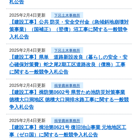
札公告
2025年2月4日更新
下呂土木事務所
【建設工事】公共 防災・安全交付金（急傾斜地崩壊対
策事業）（国補正）（翌債）沼工事に関する一般競争
入札公告
2025年2月4日更新
下呂土木事務所
【建設工事】県単 道路新設改良（暮らしの安全・安
心確保対策費）蛇之尾2期工区道路改良（債務）工事
に関する一般競争入札公告
2025年2月4日更新
揖斐農林事務所
【建設工事】揖防第0602号 県営ため池防災対策事業
徳積大口洞地区 徳積大口洞排水路工事に関する一般競
争入札公告
2025年2月4日更新
揖斐農林事務所
【建設工事】揖治第0621号 復旧治山事業 元地地区工
事（ゼロ国）に関する一般競争入札公告