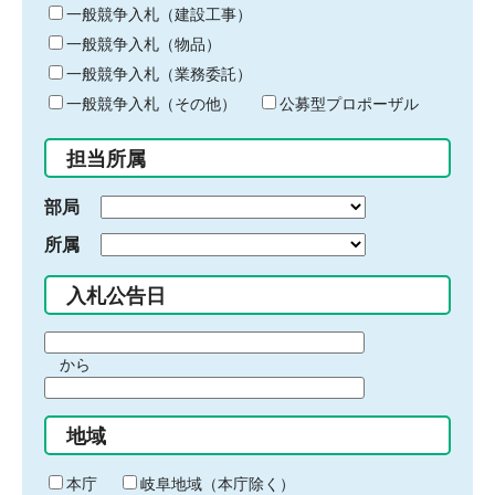
キ
一般競争入札（建設工事）
ー
一般競争入札（物品）
ワ
一般競争入札（業務委託）
ー
ド
一般競争入札（その他）
公募型プロポーザル
を
入
担当所属
力
部局
所属
入札公告日
期
から
間
期
の
間
始
地域
の
ま
終
り
わ
本庁
岐阜地域（本庁除く）