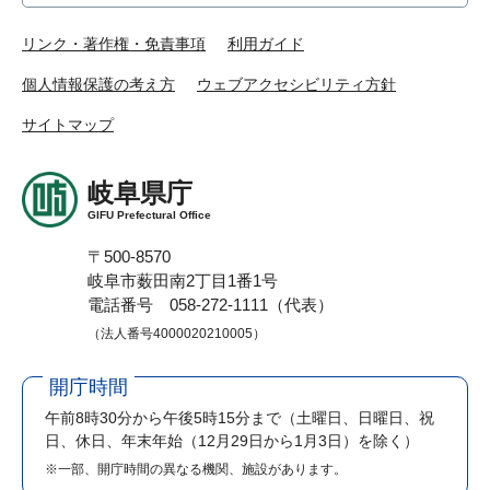
リンク・著作権・免責事項
利用ガイド
個人情報保護の考え方
ウェブアクセシビリティ方針
サイトマップ
岐阜県庁
GIFU Prefectural Office
〒500-8570
岐阜市薮田南2丁目1番1号
電話番号 058-272-1111（代表）
（法人番号4000020210005）
開庁時間
午前8時30分から午後5時15分まで
（土曜日、日曜日、祝
日、休日、年末年始（12月29日から1月3日）を除く）
※一部、開庁時間の異なる機関、施設があります。