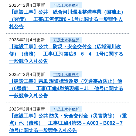
2025年2月4日更新
可茂土木事務所
【建設工事】公共 総合河川環境整備事業（国補正）
（翌債） 工事/工河第環6－1号に関する一般競争入
札公告
2025年2月4日更新
可茂土木事務所
【建設工事】公共 防災・安全交付金（広域河川改
修）（債務） 工事/工河第広6－6－4－1号に関する
一般競争入札公告
2025年2月4日更新
可茂土木事務所
【建設工事】県単 現道構造改築（交通事故防止）他
（0県債） 工事/工維4単第現構－J1 他号に関する
一般競争入札公告
2025年2月4日更新
可茂土木事務所
【建設工事】公共 防災・安全交付金（災害防除）（重
点）他（債務） 工事/工維4第55－A003－B062－7
他号に関する一般競争入札公告