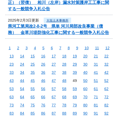
正）（翌債） 相川（左岸）漏水対策護岸工工事に関
する一般競争入札公告
2025年2月3日更新
大垣土木事務所
県河工第局改2-8-2号 県単 河川局部改良事業（債
務） 金草川堤防強化工事に関する一般競争入札公告
1
2
3
4
5
6
7
8
9
10
11
12
13
14
15
16
17
18
19
20
21
22
23
24
25
26
27
28
29
30
31
32
33
34
35
36
37
38
39
40
41
42
43
44
45
46
47
48
49
50
51
52
53
54
55
56
57
58
59
60
61
62
63
64
65
66
67
68
69
70
71
72
73
74
75
76
77
78
79
80
81
82
83
84
85
86
87
88
89
90
91
92