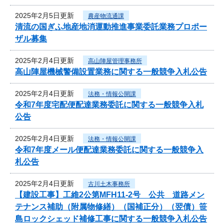
2025年2月5日更新
農産物流通課
清流の国ぎふ地産地消運動推進事業委託業務プロポー
ザル募集
2025年2月4日更新
高山陣屋管理事務所
高山陣屋機械警備設置業務に関する一般競争入札公告
2025年2月4日更新
法務・情報公開課
令和7年度宅配便配達業務委託に関する一般競争入札
公告
2025年2月4日更新
法務・情報公開課
令和7年度メール便配達業務委託に関する一般競争入
札公告
2025年2月4日更新
古川土木事務所
【建設工事】工維2公第MFH11-2号 公共 道路メン
テナンス補助（附属物修繕）（国補正分）（翌債）笹
島ロックシェッド補修工事に関する一般競争入札公告