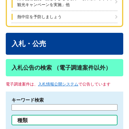
観光キャンペーンを実施」他
熱中症を予防しましょう
本
文
入札・公売
入札公告の検索 （電子調達案件以外）
電子調達案件は、
入札情報公開システム
で公告しています
キーワード検索
検
索
す
種類
る