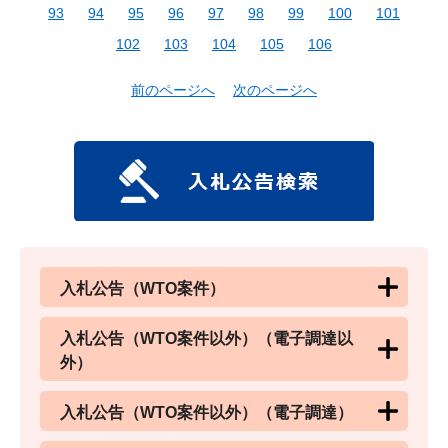
93
94
95
96
97
98
99
100
101
102
103
104
105
106
前のページへ
次のページへ
入札公告（WTO案件）
入札公告（WTO案件以外）（電子調達以
外）
入札公告（WTO案件以外）（電子調達）