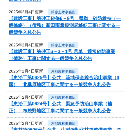
2025年2月4日更新
揖斐土木事務所
【建設工事】第砂工砂修6－9号 県単 砂防維持（一
般修繕）（債務）新田雨量観測局移転工事に関する一
般競争入札公告
2025年2月4日更新
揖斐土木事務所
【建設工事】第砂工6－3－1号 県単 通常砂防事業
（債務）工事に関する一般競争入札公告
2025年2月4日更新
恵那農林事務所
【恵治工第0625号】公共 流域保全総合治山事業（0
国） 北桑原地区工事に関する一般競争入札公告
2025年2月4日更新
恵那農林事務所
【恵治工第0624号】公共 緊急予防治山事業（補
正） 布袋野地区工事に関する一般競争入札公告
2025年2月4日更新
恵那農林事務所
【恵林第0606号】公共 山村強靭化林道整備事業 森