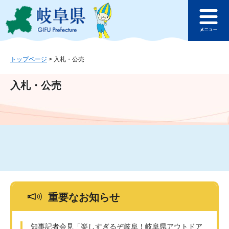
ペ
メ
このページの本文へ
ー
ニ
メ
ジ
ュ
ニ
の
ー
ュ
先
を
ー
頭
飛
トップページ
>
入札・公売
で
ば
す
し
入札・公売
。
て
本
文
へ
重要なお知らせ
知事記者会見「楽しすぎるぞ岐阜！岐阜県アウトドア