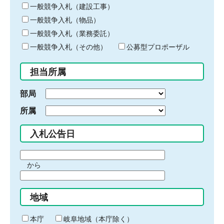
キ
一般競争入札（建設工事）
ー
一般競争入札（物品）
ワ
一般競争入札（業務委託）
ー
ド
一般競争入札（その他）
公募型プロポーザル
を
入
担当所属
力
部局
所属
入札公告日
期
から
間
期
の
間
始
地域
の
ま
終
り
わ
本庁
岐阜地域（本庁除く）