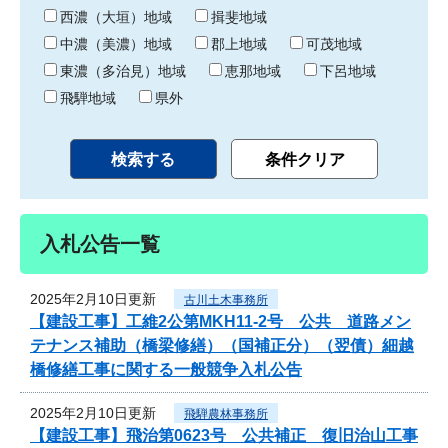
り
西濃（大垣）地域
揖斐地域
中濃（美濃）地域
郡上地域
可茂地域
東濃（多治見）地域
恵那地域
下呂地域
飛騨地域
県外
入札公告一覧
2025年2月10日更新
古川土木事務所
【建設工事】工維2公第MKH11-2号 公共 道路メン
テナンス補助（橋梁修繕）（国補正分）（翌債）細越
橋修繕工事に関する一般競争入札公告
2025年2月10日更新
飛騨農林事務所
【建設工事】飛治第0623号 公共補正 復旧治山工事