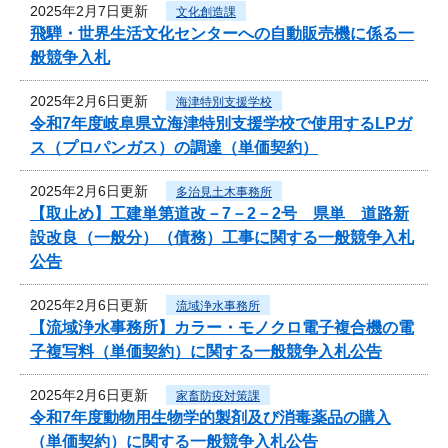
2025年2月7日更新
文化創造課
飛騨・世界生活文化センターへの自動販売機に係る一
般競争入札
2025年2月6日更新
海津特別支援学校
令和7年度岐阜県立海津特別支援学校で使用するLPガ
ス（プロパンガス）の調達（単価契約）
2025年2月6日更新
多治見土木事務所
【取止め】工建単第道改－7－2－2号 県単 道路新
設改良（一般分）（債務）工事に関する一般競争入札
公告
2025年2月6日更新
流域浄水事務所
【流域浄水事務所】カラー・モノクロ電子複合機の電
子複写料（単価契約）に関する一般競争入札公告
2025年2月6日更新
家畜防疫対策課
令和7年度動物用生物学的製剤及び消毒薬品の購入
（単価契約）に関する一般競争入札公告