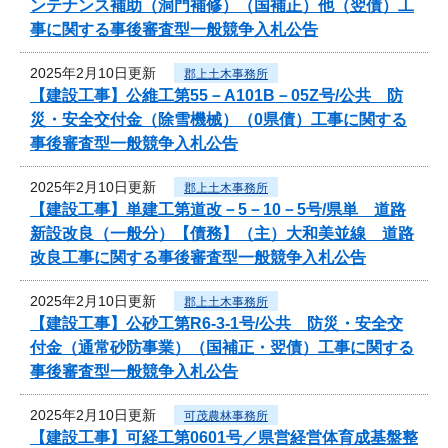
ンテナンス補助（洞門補修）（国補正）他（翌債）工
事に関する事後審査型一般競争入札公告
2025年2月10日更新
郡上土木事務所
【建設工事】公維工第55－A101B－05Z号/公共 防
災・安全交付金（除雪機械）（0県債）工事に関する
事後審査型一般競争入札公告
2025年2月10日更新
郡上土木事務所
【建設工事】単建工第道改－5－10－5号/県単 道路
新設改良（一般分）【債務】（主）大和美並線 道路
改良工事に関する事後審査型一般競争入札公告
2025年2月10日更新
郡上土木事務所
【建設工事】公砂工第R6-3-1号/公共 防災・安全交
付金（通常砂防事業）（国補正・翌債）工事に関する
事後審査型一般競争入札公告
2025年2月10日更新
可茂農林事務所
【建設工事】可経工第0601号／県営経営体育成基盤整