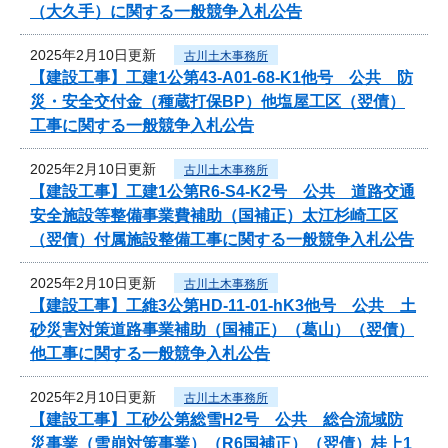
（大久手）に関する一般競争入札公告
2025年2月10日更新
古川土木事務所
【建設工事】工建1公第43-A01-68-K1他号 公共 防
災・安全交付金（種蔵打保BP）他塩屋工区（翌債）
工事に関する一般競争入札公告
2025年2月10日更新
古川土木事務所
【建設工事】工建1公第R6-S4-K2号 公共 道路交通
安全施設等整備事業費補助（国補正）太江杉崎工区
（翌債）付属施設整備工事に関する一般競争入札公告
2025年2月10日更新
古川土木事務所
【建設工事】工維3公第HD-11-01-hK3他号 公共 土
砂災害対策道路事業補助（国補正）（葛山）（翌債）
他工事に関する一般競争入札公告
2025年2月10日更新
古川土木事務所
【建設工事】工砂公第総雪H2号 公共 総合流域防
災事業（雪崩対策事業）（R6国補正）（翌債）桂上1