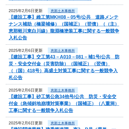
2025年2月6日更新
恵那土木事務所
【建設工事】維工第MKH08－05号/公共 道路メンテ
ナンス補助（橋梁補修）（国補正）（翌債）（（主）
恵那蛭川東白川線）龍淵橋塗装工事に関する一般競争
入札公告
2025年2月6日更新
恵那土木事務所
【建設工事】交工第43－A010－081－補1号/公共 防
災・安全交付金（災害防除）（国補正）（翌債）
（（国）418号）高盛土対策工事に関する一般競争入
札公告
2025年2月6日更新
恵那土木事務所
【建設工事】砂工第公急34他号/公共 防災・安全交
付金（急傾斜地崩壊対策事業）（国補正）（八重洞）
工事に関する一般競争入札公告
2025年2月6日更新
恵那土木事務所