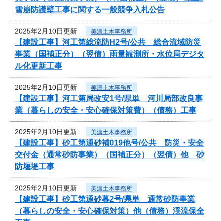
雪崩防護壁工事に関する一般競争入札公告
2025年2月10日更新
美濃土木事務所
【建設工事】河工第総流防H2号/公共 総合流域防災
事業（国補正分）（翌債）雨量観測所・水位局デジタ
ル化更新工事
2025年2月10日更新
美濃土木事務所
【建設工事】河工第局改安1号/県単 河川局部改良事
業（暮らしの安全・安心確保対策費）（債務）工事
2025年2月10日更新
美濃土木事務所
【建設工事】砂工第通砂補019他号/公共 防災・安全
交付金（通常砂防事業）（国補正分）（翌債）他 砂
防堰堤工事
2025年2月10日更新
美濃土木事務所
【建設工事】砂工第通砂暮2号/県単 通常砂防事業
（暮らしの安全・安心確保対策）他（債務）渓流保全