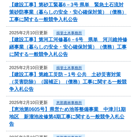
【建設工事】第砂工緊暮6－3号 県単 緊急土石流対
策砂防事業（暮らしの安全・安心確保対策）（債務）
工事に関する一般競争入札公告
2025年2月10日更新
揖斐土木事務所
【建設工事】第河工河修暮6－6号 県単 河川維持修
繕事業（暮らしの安全・安心確保対策）（債務）工事
に関する一般競争入札公告
2025年2月10日更新
揖斐土木事務所
【建設工事】第維工災防－1号 公共 土砂災害対策
（災害防除）（国補正）（債務）工事に関する一般競
争入札公告
2025年2月10日更新
恵那農林事務所
【恵池第0605号】県営ため池等整備事業 中津川1期
地区 新溜池改修第4期工事に関する一般競争入札公
告