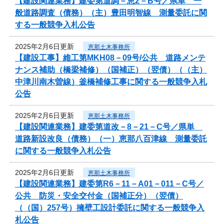
【建設関連業務】建委第道調－恵2－B号／県単 一
般道路調査（債務）（主）豊田明智線 測量委託に関
する一般競争入札公告
2025年2月6日更新
恵那土木事務所
【建設工事】維工第MKH08－09号/公共 道路メンテ
ナンス補助（橋梁補修）（国補正）（翌債）（（主）
中津川南木曽線）釜橋補修工事に関する一般競争入札
公告
2025年2月6日更新
恵那土木事務所
【建設関連業務】建委第道改－8－21－C号／県単
道路新設改良（債務）（一）恵那八百津線 測量委託
に関する一般競争入札公告
2025年2月6日更新
恵那土木事務所
【建設関連業務】建委第R6－11－A01－011－C号／
公共 防災・安全交付金（国補正分）（翌債）
（（国）257号）擁壁工設計委託に関する一般競争入
札公告