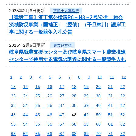
2025年2月6日更新
恵那土木事務所
【建設工事】河工第公総清R6－H8－2号/公共 総合
流域防災事業（国補正）（翌債）（千旦林川）護岸工
事に関する一般競争入札公告
2025年2月5日更新
農業経営課
岐阜県就農支援センター及び岐阜県スマート農業推進
センターで使用する電気の調達に関する一般競争入札
1
2
3
4
5
6
7
8
9
10
11
12
13
14
15
16
17
18
19
20
21
22
23
24
25
26
27
28
29
30
31
32
33
34
35
36
37
38
39
40
41
42
43
44
45
46
47
48
49
50
51
52
53
54
55
56
57
58
59
60
61
62
63
64
65
66
67
68
69
70
71
72