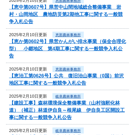
2025年2月10日更新
恵那農林事務所
【恵中第0607号】県営中山間地域総合整備事業 岩
村・山岡地区 農地防災第2期他工事に関する一般競
争入札公告
2025年2月10日更新
恵那農林事務所
【恵か第0602号】県営かんがい排水事業（保全合理化
型） 小郷地区 第4期工事に関する一般競争入札公
告
2025年2月10日更新
恵那農林事務所
【恵治工第0626号】公共 復旧治山事業（0国）前沢
地区工事に関する一般競争入札公告
2025年2月10日更新
岐阜農林事務所
【建設工事】森林環境保全整備事業（山村強靭化林
道）（補正）林道伊自良～根尾線 伊自良工区開設工
事に関する一般競争入札公告
2025年2月10日更新
岐阜農林事務所