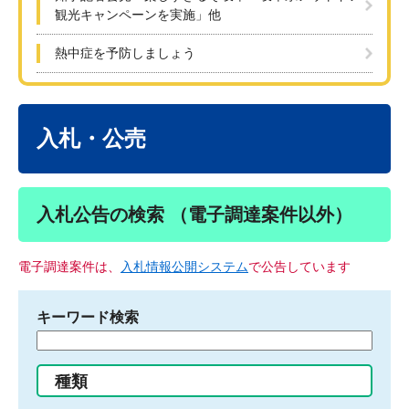
観光キャンペーンを実施」他
熱中症を予防しましょう
本
文
入札・公売
入札公告の検索 （電子調達案件以外）
電子調達案件は、
入札情報公開システム
で公告しています
キーワード検索
検
索
す
種類
る