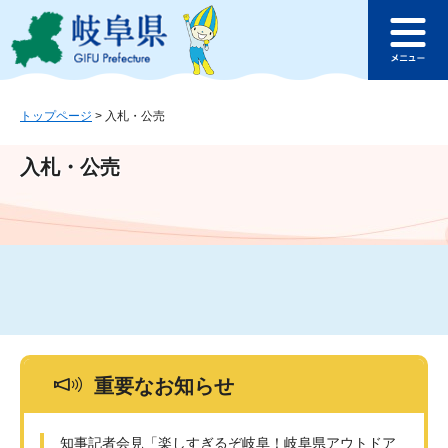
ペ
メ
このページの本文へ
ー
ニ
メ
ジ
ュ
ニ
の
ー
ュ
先
を
ー
頭
飛
トップページ
>
入札・公売
で
ば
す
し
入札・公売
。
て
本
文
へ
重要なお知らせ
知事記者会見「楽しすぎるぞ岐阜！岐阜県アウトドア