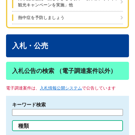
観光キャンペーンを実施」他
熱中症を予防しましょう
本
文
入札・公売
入札公告の検索 （電子調達案件以外）
電子調達案件は、
入札情報公開システム
で公告しています
キーワード検索
検
索
す
種類
る