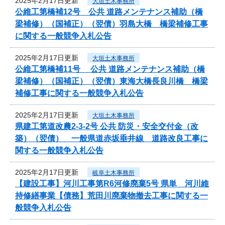
2025年2月17日更新
大垣土木事務所
公維工第橋補12号 公共 道路メンテナンス補助（橋
梁補修）（国補正）（翌債）羽島大橋 橋梁補修工事
に関する一般競争入札公告
2025年2月17日更新
大垣土木事務所
公維工第橋補11号 公共 道路メンテナンス補助（橋
梁補修）（国補正）（翌債）東海大橋長良川橋 橋梁
補修工事に関する一般競争入札公告
2025年2月17日更新
大垣土木事務所
県建工第道改農2-3-2号 公共 防災・安全交付金（改
築）（翌債） 一般県道赤坂垂井線 道路改良工事に
関する一般競争入札公告
2025年2月17日更新
岐阜土木事務所
【建設工事】河川工事第R6河修廃棄5号 県単 河川維
持修繕事業【債務】荒田川廃棄物撤去工事に関する一
般競争入札公告