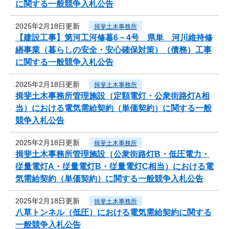
に関する一般競争入札公告
2025年2月18日更新
揖斐土木事務所
【建設工事】第河工河修暮6－4号 県単 河川維持修
繕事業（暮らしの安全・安心確保対策）（債務）工事
に関する一般競争入札公告
2025年2月18日更新
揖斐土木事務所
揖斐土木事務所管理施設（定額電灯・公衆街路灯A相
当）における電気需給契約（単価契約）に関する一般
競争入札公告
2025年2月18日更新
揖斐土木事務所
揖斐土木事務所管理施設（公衆街路灯B・低圧電力・
従量電灯A・従量電灯B・従量電灯C相当）における電
気需給契約（単価契約）に関する一般競争入札公告
2025年2月18日更新
揖斐土木事務所
八草トンネル（低圧）における電気需給契約に関する
一般競争入札公告