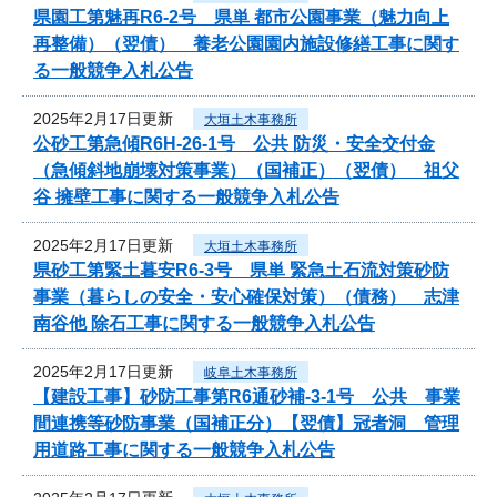
県園工第魅再R6-2号 県単 都市公園事業（魅力向上
再整備）（翌債） 養老公園園内施設修繕工事に関す
る一般競争入札公告
2025年2月17日更新
大垣土木事務所
公砂工第急傾R6H-26-1号 公共 防災・安全交付金
（急傾斜地崩壊対策事業）（国補正）（翌債） 祖父
谷 擁壁工事に関する一般競争入札公告
2025年2月17日更新
大垣土木事務所
県砂工第緊土暮安R6-3号 県単 緊急土石流対策砂防
事業（暮らしの安全・安心確保対策）（債務） 志津
南谷他 除石工事に関する一般競争入札公告
2025年2月17日更新
岐阜土木事務所
【建設工事】砂防工事第R6通砂補-3-1号 公共 事業
間連携等砂防事業（国補正分）【翌債】冠者洞 管理
用道路工事に関する一般競争入札公告