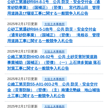
公砂工第通砂R6H-8-1号 公共 防災・安全交付金（通
常砂防事業）（国補正）（翌債） 宮代西山田 管理
用道路及び堰堤工事に関する一般競争入札公告
2025年2月17日更新
大垣土木事務所
公砂工第通砂R6H-5-1他号 公共 防災・安全交付金
（通常砂防事業）（国補正）（翌債） 滝根谷 管理
用道路工事に関する一般競争入札公告
2025年2月17日更新
大垣土木事務所
公維工第災防HHD-06-02号 公共 土砂災害対策道路
事業補助（国補正）（翌債）（一）上石津多賀線 落石
対策工事に関する一般競争入札公告
2025年2月17日更新
大垣土木事務所
公維工第災防55-A01-003-2号 公共 防災・安全交付
金（災害防除）（翌債）（主）南濃北勢線 地山補強
土工事に関する一般競争入札公告
2025年2月17日更新
大垣土木事務所