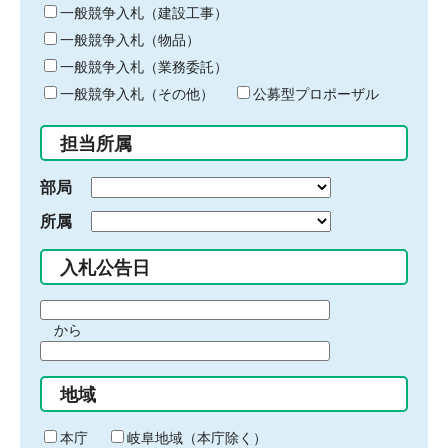
キ
一般競争入札（建設工事）
ー
一般競争入札（物品）
ワ
一般競争入札（業務委託）
ー
ド
一般競争入札（その他）
公募型プロポーザル
を
入
担当所属
力
部局
所属
入札公告日
期
から
間
期
の
間
始
地域
の
ま
終
り
わ
本庁
岐阜地域（本庁除く）