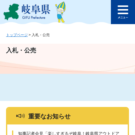
ペ
メ
このページの本文へ
ー
ニ
メ
ジ
ュ
ニ
の
ー
ュ
先
を
ー
頭
飛
トップページ
>
入札・公売
で
ば
す
し
入札・公売
。
て
本
文
へ
重要なお知らせ
知事記者会見「楽しすぎるぞ岐阜！岐阜県アウトドア