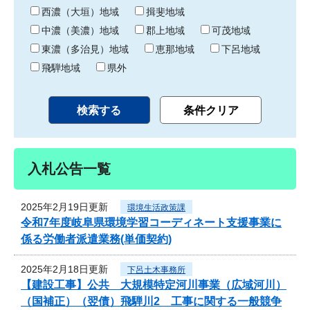
り
西濃（大垣）地域
揖斐地域
中濃（美濃）地域
郡上地域
可茂地域
東濃（多治見）地域
恵那地域
下呂地域
飛騨地域
県外
入札公告一覧
2025年2月19日更新
環境生活政策課
令和7年度岐阜県環境学習コーディネート支援事業に
係る労働者派遣業務(単価契約)
2025年2月18日更新
下呂土木事務所
【建設工事】公共 大規模特定河川事業（広域河川）
（国補正）（翌債）飛騨川2 工事に関する一般競争