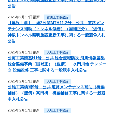
公告
2025年2月17日更新
古川土木事務所
【建設工事】工維2公第MTH11-2号 公共 道路メン
テナンス補助（トンネル修繕）（国補正分）（翌債）
神坂トンネル照明施設更新工事に関する一般競争入札
公告
2025年2月17日更新
大垣土木事務所
公河工第情基H1号 公共 総合流域防災 河川情報基盤
総合整備事業（国補正）（翌債） 水門川他 テレメー
タ 設備改修 工事に関する一般競争入札公告
2025年2月17日更新
大垣土木事務所
公維工第橋補9号 公共 道路メンテナンス補助（橋梁
補修）（翌債）高田橋 橋梁補修工事に関する一般競
争入札公告
2025年2月17日更新
大垣土木事務所