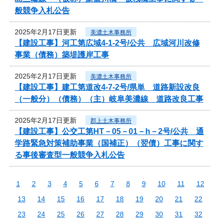
般競争入札公告
2025年2月17日更新
美濃土木事務所
【建設工事】河工第広域4-1-2号/公共 広域河川改修
事業（債務）築堤護岸工事
2025年2月17日更新
美濃土木事務所
【建設工事】建工第道改4-7-2号/県単 道路新設改良
（一般分）（債務）（主）岐阜美濃線 道路改良工事
2025年2月17日更新
郡上土木事務所
【建設工事】公交工第HT－05－01－h－2号/公共 通
学路緊急対策補助事業（国補正）（翌債）工事に関す
る事後審査型一般競争入札公告
1
2
3
4
5
6
7
8
9
10
11
12
13
14
15
16
17
18
19
20
21
22
23
24
25
26
27
28
29
30
31
32