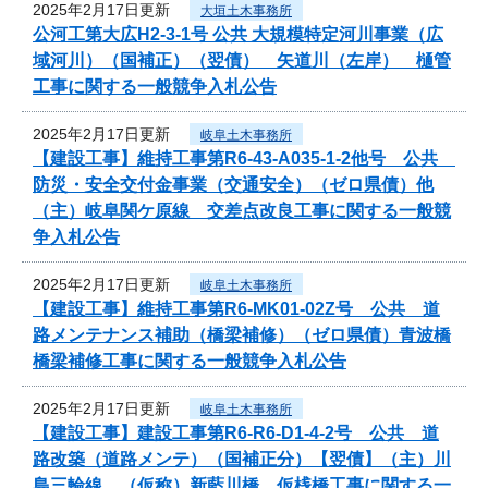
2025年2月17日更新
大垣土木事務所
公河工第大広H2-3-1号 公共 大規模特定河川事業（広
域河川）（国補正）（翌債） 矢道川（左岸） 樋管
工事に関する一般競争入札公告
2025年2月17日更新
岐阜土木事務所
【建設工事】維持工事第R6-43-A035-1-2他号 公共
防災・安全交付金事業（交通安全）（ゼロ県債）他
（主）岐阜関ケ原線 交差点改良工事に関する一般競
争入札公告
2025年2月17日更新
岐阜土木事務所
【建設工事】維持工事第R6-MK01-02Z号 公共 道
路メンテナンス補助（橋梁補修）（ゼロ県債）青波橋
橋梁補修工事に関する一般競争入札公告
2025年2月17日更新
岐阜土木事務所
【建設工事】建設工事第R6-R6-D1-4-2号 公共 道
路改築（道路メンテ）（国補正分）【翌債】（主）川
島三輪線 （仮称）新藍川橋 仮桟橋工事に関する一