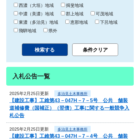
り
西濃（大垣）地域
揖斐地域
中濃（美濃）地域
郡上地域
可茂地域
東濃（多治見）地域
恵那地域
下呂地域
飛騨地域
県外
入札公告一覧
2025年2月25日更新
多治見土木事務所
【建設工事】工維第43－047H－7－5号 公共 舗装
道補修費（国補正）（翌債）工事に関する一般競争入
札公告
2025年2月25日更新
多治見土木事務所
【建設工事】工維第43－047H－7－4号 公共 舗装