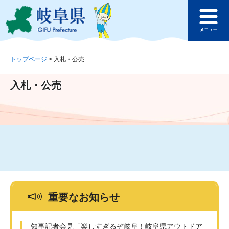
ペ
メ
このページの本文へ
ー
ニ
メ
ジ
ュ
ニ
の
ー
ュ
先
を
ー
頭
飛
トップページ
>
入札・公売
で
ば
す
し
入札・公売
。
て
本
文
へ
重要なお知らせ
知事記者会見「楽しすぎるぞ岐阜！岐阜県アウトドア