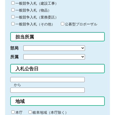
キ
一般競争入札（建設工事）
ー
一般競争入札（物品）
ワ
一般競争入札（業務委託）
ー
ド
一般競争入札（その他）
公募型プロポーザル
を
入
担当所属
力
部局
所属
入札公告日
期
から
間
期
の
間
始
地域
の
ま
終
り
わ
本庁
岐阜地域（本庁除く）