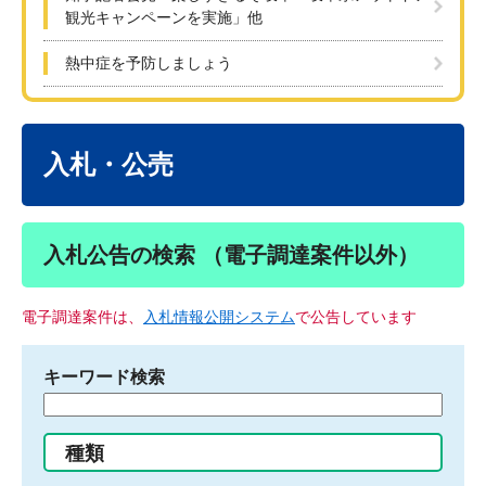
観光キャンペーンを実施」他
熱中症を予防しましょう
本
文
入札・公売
入札公告の検索 （電子調達案件以外）
電子調達案件は、
入札情報公開システム
で公告しています
キーワード検索
検
索
す
種類
る