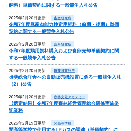
飼料）単価契約に関する一般競争入札公告
2025年2月20日更新
畜産研究所
令和7年度豚産肉能力検定用飼料（前期・後期）単価
契約に関する一般競争入札公告
2025年2月20日更新
畜産研究所
令和7年度鶏用飼料購入および食卵売却単価契約に関
する一般競争入札公告
2025年2月20日更新
揖斐県事務所
揖斐総合庁舎への自動販売機設置に係る一般競争入札
（2）(公告
2025年2月20日更新
森林文化アカデミー
【選定結果】令和7年度森林経営管理総合研修実施委
託業務
2025年2月19日更新
関高等学校
関高等学校で使用するLPガスの調達（単価契約）に