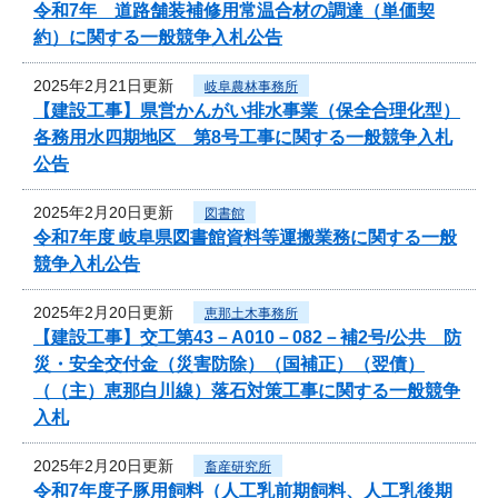
令和7年 道路舗装補修用常温合材の調達（単価契
約）に関する一般競争入札公告
2025年2月21日更新
岐阜農林事務所
【建設工事】県営かんがい排水事業（保全合理化型）
各務用水四期地区 第8号工事に関する一般競争入札
公告
2025年2月20日更新
図書館
令和7年度 岐阜県図書館資料等運搬業務に関する一般
競争入札公告
2025年2月20日更新
恵那土木事務所
【建設工事】交工第43－A010－082－補2号/公共 防
災・安全交付金（災害防除）（国補正）（翌債）
（（主）恵那白川線）落石対策工事に関する一般競争
入札
2025年2月20日更新
畜産研究所
令和7年度子豚用飼料（人工乳前期飼料、人工乳後期