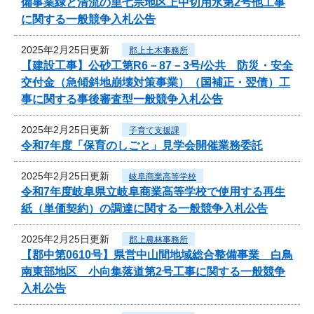
備事業緑と清流の里七宗地区上中切用水第2号他工事
に関する一般競争入札公告
2025年2月25日更新
郡上土木事務所
【建設工事】公砂工第R6－87－3号/公共 防災・安全
交付金（急傾斜地崩壊対策事業）（国補正・翌債）工
事に関する事後審査型一般競争入札公告
2025年2月25日更新
子育て支援課
令和7年度「保育のしごと」見学会開催業務委託
2025年2月25日更新
岐阜商業高等学校
令和7年度岐阜県立岐阜商業高等学校で使用する再生
紙（単価契約）の調達に関する一般競争入札公告
2025年2月25日更新
郡上農林事務所
【郡中第0610号】県営中山間地域総合整備事業 白鳥
南東部地区 小向集落道第2号工事に関する一般競争
入札公告