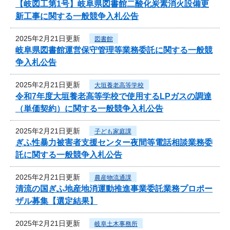
【岐図工第1号】岐阜県図書館二酸化炭素消火設備更
新工事に関する一般競争入札公告
2025年2月21日更新
図書館
岐阜県図書館運営保守管理等業務委託に関する一般競
争入札公告
2025年2月21日更新
大垣養老高等学校
令和7年度大垣養老高等学校で使用するLPガスの調達
（単価契約）に関する一般競争入札公告
2025年2月21日更新
子ども家庭課
ぎふ性暴力被害者支援センター夜間等電話相談業務委
託に関する一般競争入札公告
2025年2月21日更新
農産物流通課
清流の国ぎふ地産地消運動推進事業委託業務プロポー
ザル募集【選定結果】
2025年2月21日更新
岐阜土木事務所