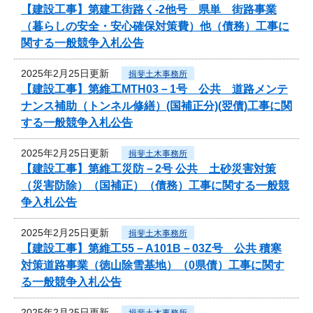
【建設工事】第建工街路く-2他号 県単 街路事業
（暮らしの安全・安心確保対策費）他（債務）工事に
関する一般競争入札公告
2025年2月25日更新
揖斐土木事務所
【建設工事】第維工MTH03－1号 公共 道路メンテ
ナンス補助（トンネル修繕）(国補正分)(翌債)工事に関
する一般競争入札公告
2025年2月25日更新
揖斐土木事務所
【建設工事】第維工災防－2号 公共 土砂災害対策
（災害防除）（国補正）（債務）工事に関する一般競
争入札公告
2025年2月25日更新
揖斐土木事務所
【建設工事】第維工55－A101B－03Z号 公共 積寒
対策道路事業（徳山除雪基地）（0県債）工事に関す
る一般競争入札公告
2025年2月25日更新
揖斐土木事務所