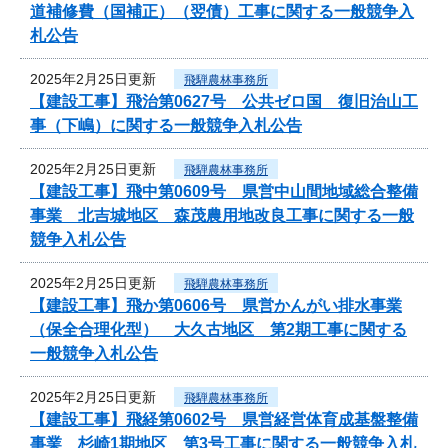
道補修費（国補正）（翌債）工事に関する一般競争入
札公告
2025年2月25日更新
飛騨農林事務所
【建設工事】飛治第0627号 公共ゼロ国 復旧治山工
事（下嶋）に関する一般競争入札公告
2025年2月25日更新
飛騨農林事務所
【建設工事】飛中第0609号 県営中山間地域総合整備
事業 北吉城地区 森茂農用地改良工事に関する一般
競争入札公告
2025年2月25日更新
飛騨農林事務所
【建設工事】飛か第0606号 県営かんがい排水事業
（保全合理化型） 大久古地区 第2期工事に関する
一般競争入札公告
2025年2月25日更新
飛騨農林事務所
【建設工事】飛経第0602号 県営経営体育成基盤整備
事業 杉崎1期地区 第3号工事に関する一般競争入札