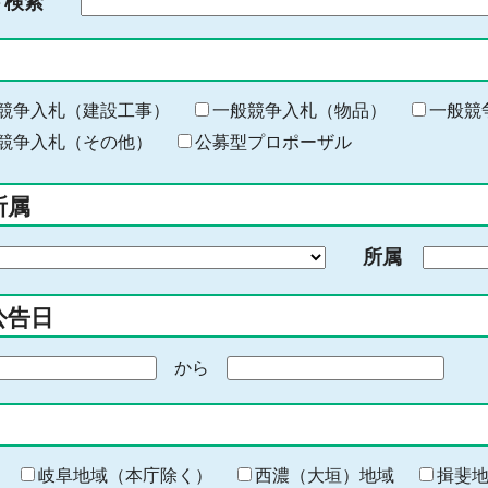
ド検索
検
索
す
る
キ
競争入札（建設工事）
一般競争入札（物品）
一般競
ー
競争入札（その他）
公募型プロポーザル
ワ
ー
所属
ド
を
所属
入
力
公告日
から
期
間
の
終
わ
岐阜地域（本庁除く）
西濃（大垣）地域
揖斐