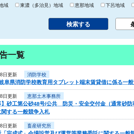
り
地域
東濃（多治見）地域
恵那地域
下呂地域
告一覧
28日更新
消防学校
度岐阜県消防学校教育用タブレット端末賃貸借に係る一般
28日更新
恵那土木事務所
事】砂工第公砂48号/公共 防災・安全交付金（通常砂
に関する一般競争入札
28日更新
畜産研究所
所「完成式」会場設営及び運営等業務委託に関する一般