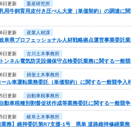
26日更新
畜産研究所
度乳用牛飼育用皮付き圧ぺん大麦（単価契約）の調達に
26日更新
産業人材課
度岐阜県プロフェッショナル人材戦略拠点運営事業委託
26日更新
古川土木事務所
度トンネル電気防災設備保守点検委託業務に関する一般競
26日更新
揖斐土木事務所
ロール車運転業務委託（単価契約）に関する一般競争入
25日更新
自動車税事務所
度自動車税種別割督促状作成等業務委託に関する一般競争
25日更新
岐阜土木事務所
業務】維持委託第R7支援-1号 県単 道路維持修繕業