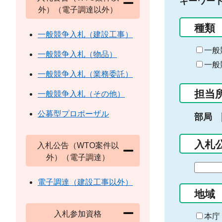
キーワー
外）（電子調達以外）
種類
一般競争入札（建設工事）
一般
一般競争入札（物品）
一般
一般競争入札（業務委託）
担当
一般競争入札（その他）
公募型プロポーザル
部局
入札
入札公告（WTO案件以
外）（電子調達）
期
間
電子調達（建設工事以外）
の
地域
始
入札参加資格
ま
本庁