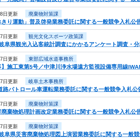
28日更新
廃棄物対策課
べきり運動」普及啓発業務委託に関する一般競争入札公
27日更新
観光文化スポーツ政策課
度岐阜県観光入込客統計調査にかかるアンケート調査・
27日更新
東部広域水道事務所
】施工東第5号／中津川浄水場遠方監視設備専用線IWA
27日更新
岐阜土木事務所
 道路パトロール車運転業務委託に関する一般競争入札公
27日更新
廃棄物対策課
害廃棄物処理計画改定業務委託に関する一般競争入札公
27日更新
廃棄物対策課
度岐阜県災害廃棄物処理図上演習業務委託に関する一般競