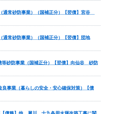
付金（通常砂防事業）（国補正分）【翌債】宮谷
付金（通常砂防事業）（国補正分）【翌債】団地
連携等砂防事業（国補正分）【翌債】向仙谷 砂防
局部改良事業（暮らしの安全・安心確保対策）【債
事業【債務】他 犀川 十九条用水堰改築工事に関