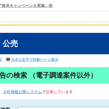
ア観光キャンペーンを実施」他
・公売
示
大きな文字で印刷ページ表示
告の検索 （電子調達案件以外）
、
入札情報公開システム
で公告しています