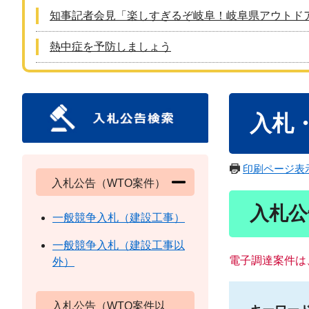
知事記者会見「楽しすぎるぞ岐阜！岐阜県アウトド
熱中症を予防しましょう
本
入札
文
印刷ページ表
入札公告（WTO案件）
入札公
一般競争入札（建設工事）
一般競争入札（建設工事以
電子調達案件は
外）
入札公告（WTO案件以