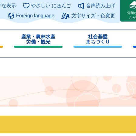
このページの本文へ
がな表示
やさしい にほんご
音声読み上げ
分類
Foreign language
文字サイズ・色変更
さが
産業・農林水産
社会基盤
労働・観光
まちづくり
閉
閉
じ
じ
る
る