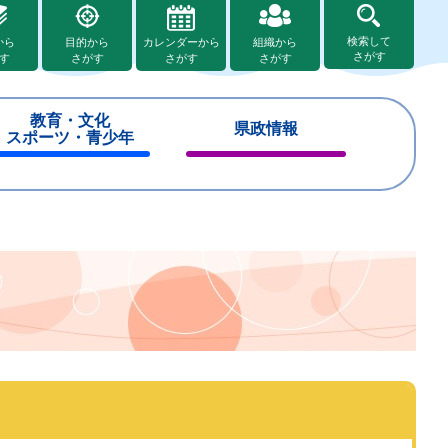
検索して
から
目的から
カレンダーから
組織から
さがす
す
さがす
さがす
さがす
教育・文化
県政情報
スポーツ・青少年
閉
閉
じ
じ
る
る