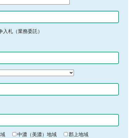
争入札（業務委託）
地域
中濃（美濃）地域
郡上地域