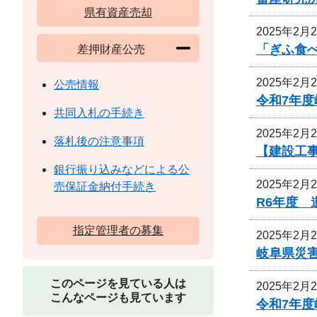
県有資産売却
2025年2月
「ぎふ食
差押財産公売
2025年2月
公売情報
令和7年
共同入札の手続き
2025年2月
落札後の注意事項
【建設工事
銀行振り込みなどによる公
2025年2月
売保証金納付手続き
R6年度
指定管理者の募集
2025年2月
岐阜県災
このページを見ている人は
2025年2月
こんなページも見ています
令和7年