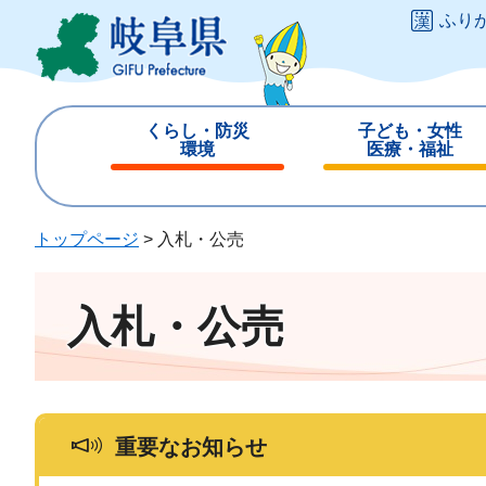
ペ
メ
ふり
ー
ニ
ジ
ュ
の
ー
先
を
くらし・防災
子ども・女性
頭
飛
環境
医療・福祉
で
ば
閉
閉
す
し
じ
じ
。
て
る
る
トップページ
>
入札・公売
本
文
へ
入札・公売
重要なお知らせ