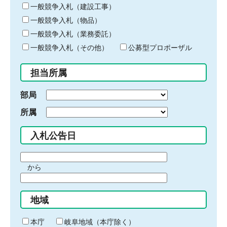
キ
一般競争入札（建設工事）
ー
一般競争入札（物品）
ワ
一般競争入札（業務委託）
ー
ド
一般競争入札（その他）
公募型プロポーザル
を
入
担当所属
力
部局
所属
入札公告日
期
から
間
期
の
間
始
地域
の
ま
終
り
わ
本庁
岐阜地域（本庁除く）