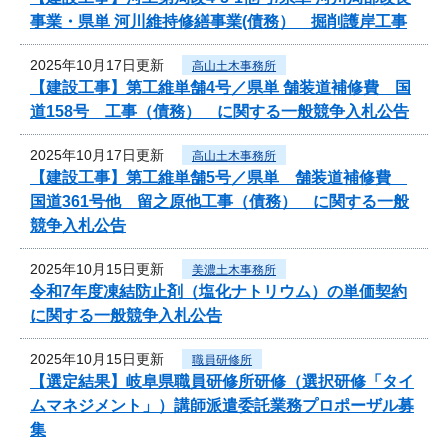
事業・県単 河川維持修繕事業(債務） 掘削護岸工事
2025年10月17日更新
高山土木事務所
【建設工事】第工維単舗4号／県単 舗装道補修費 国
道158号 工事（債務） に関する一般競争入札公告
2025年10月17日更新
高山土木事務所
【建設工事】第工維単舗5号／県単 舗装道補修費
国道361号他 留之原他工事（債務） に関する一般
競争入札公告
2025年10月15日更新
美濃土木事務所
令和7年度凍結防止剤（塩化ナトリウム）の単価契約
に関する一般競争入札公告
2025年10月15日更新
職員研修所
【選定結果】岐阜県職員研修所研修（選択研修「タイ
ムマネジメント」）講師派遣委託業務プロポーザル募
集