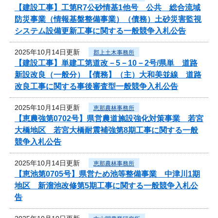
【建設工事】工第R7公砂情基1他号 公共 総合流域
防災事業（情報基盤整備事業）（債務）土砂災害監視
システム設備更新工事に関する一般競争入札公告
2025年10月14日更新
郡上土木事務所
【建設工事】単建工第道改－5－10－2号/県単 道路
新設改良（一般分）【債務】（主）大和美並線 道路
改良工事に関する事後審査型一般競争入札公告
2025年10月14日更新
恵那農林事務所
【恵農強第0702号】県営農道施設強化対策事業 若宮
大橋地区 若宮大橋耐震補強第8期工事に関する一般
競争入札公告
2025年10月14日更新
恵那農林事務所
【恵池第0705号】県営ため池等整備事業 中津川1期
地区 新溜池改修第5期工事に関する一般競争入札公
告