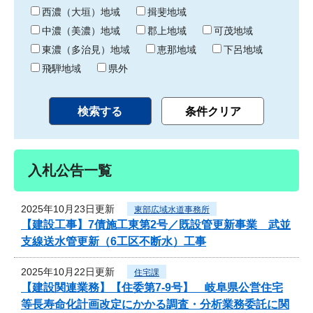
り
西濃（大垣）地域
揖斐地域
中濃（美濃）地域
郡上地域
可茂地域
東濃（多治見）地域
恵那地域
下呂地域
飛騨地域
県外
入札公告一覧
2025年10月23日更新
東部広域水道事務所
【建設工事】7債施工東第2号／既設管更新事業 武並
支線送水管更新（6工区不断水）工事
2025年10月22日更新
住宅課
【建設関連業務】【住委第7-9号】 岐阜県公営住宅
等長寿命化計画改定にかかる調査・分析業務委託に関