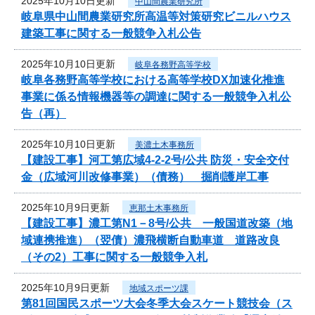
2025年10月10日更新
中山間農業研究所
岐阜県中山間農業研究所高温等対策研究ビニルハウス
建築工事に関する一般競争入札公告
2025年10月10日更新
岐阜各務野高等学校
岐阜各務野高等学校における高等学校DX加速化推進
事業に係る情報機器等の調達に関する一般競争入札公
告（再）
2025年10月10日更新
美濃土木事務所
【建設工事】河工第広域4-2-2号/公共 防災・安全交付
金（広域河川改修事業）（債務） 掘削護岸工事
2025年10月9日更新
恵那土木事務所
【建設工事】濃工第N1－8号/公共 一般国道改築（地
域連携推進）（翌債）濃飛横断自動車道 道路改良
（その2）工事に関する一般競争入札
2025年10月9日更新
地域スポーツ課
第81回国民スポーツ大会冬季大会スケート競技会（ス