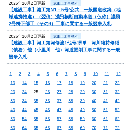
2025年10月2日更新
恵那土木事務所
【建設工事】濃工第N1－5号/公共 一般国道改築（地
域連携推進）（翌債）濃飛横断自動車道（仮称）濃飛
2号橋下部工（その9）工事に関する一般競争入札
2025年10月2日更新
恵那土木事務所
【建設工事】河工第河修浚1他号/県単 河川維持修繕
（債務）他（小里川 他）河道掘削工事に関する一般
競争入札
1
2
3
4
5
6
7
8
9
10
11
12
13
14
15
16
17
18
19
20
21
22
23
24
25
26
27
28
29
30
31
32
33
34
35
36
37
38
39
40
41
42
43
44
45
46
47
48
49
50
51
52
53
54
55
56
57
58
59
60
61
62
63
64
65
66
67
68
69
70
71
72