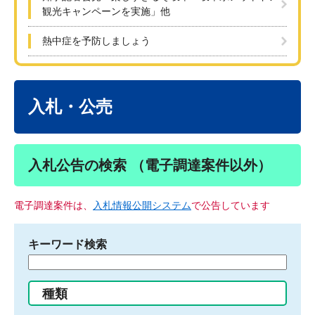
観光キャンペーンを実施」他
熱中症を予防しましょう
本
文
入札・公売
入札公告の検索 （電子調達案件以外）
電子調達案件は、
入札情報公開システム
で公告しています
キーワード検索
検
索
す
種類
る