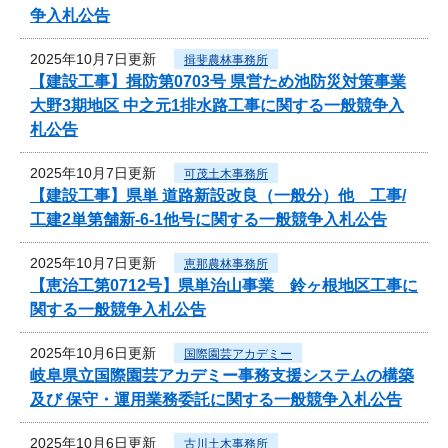
争入札公告
2025年10月7日更新
揖斐農林事務所
【建設工事】揖防第0703号 県営ため池防災対策事業
大野3期地区 中之元1排水路工事に関する一般競争入
札公告
2025年10月7日更新
可茂土木事務所
【建設工事】県単 道路新設改良（一般分）他 工事/
工建2単第舗新-6-1他号に関する一般競争入札公告
2025年10月7日更新
恵那農林事務所
【恵治工第0712号】県単治山事業 鈴ヶ根地区工事に
関する一般競争入札公告
2025年10月6日更新
国際園芸アカデミー
岐阜県立国際園芸アカデミー事務支援システムの構築
及び 保守・運用業務委託に関する一般競争入札公告
2025年10月6日更新
古川土木事務所