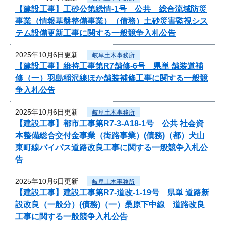
【建設工事】工砂公第総情-1号 公共 総合流域防災
事業（情報基盤整備事業）（債務）土砂災害監視シス
テム設備更新工事に関する一般競争入札公告
2025年10月6日更新
岐阜土木事務所
【建設工事】維持工事第R7舗修-6号 県単 舗装道補
修（一）羽島稲沢線ほか舗装補修工事に関する一般競
争入札公告
2025年10月6日更新
岐阜土木事務所
【建設工事】都市工事第R7-3-A18-1号 公共 社会資
本整備総合交付金事業（街路事業）(債務)（都）犬山
東町線バイパス道路改良工事に関する一般競争入札公
告
2025年10月6日更新
岐阜土木事務所
【建設工事】建設工事第R7-道改-1-19号 県単 道路新
設改良（一般分）(債務)（一）桑原下中線 道路改良
工事に関する一般競争入札公告