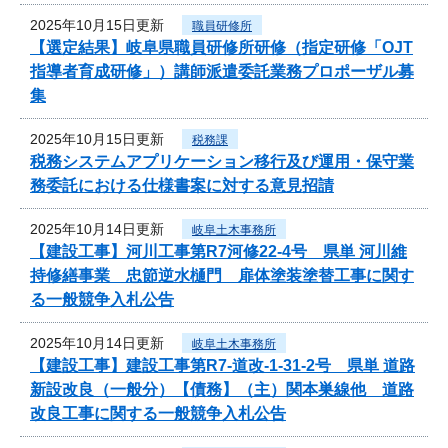
2025年10月15日更新
職員研修所
【選定結果】岐阜県職員研修所研修（指定研修「OJT
指導者育成研修」）講師派遣委託業務プロポーザル募
集
2025年10月15日更新
税務課
税務システムアプリケーション移行及び運用・保守業
務委託における仕様書案に対する意見招請
2025年10月14日更新
岐阜土木事務所
【建設工事】河川工事第R7河修22-4号 県単 河川維
持修繕事業 忠節逆水樋門 扉体塗装塗替工事に関す
る一般競争入札公告
2025年10月14日更新
岐阜土木事務所
【建設工事】建設工事第R7-道改-1-31-2号 県単 道路
新設改良（一般分）【債務】（主）関本巣線他 道路
改良工事に関する一般競争入札公告