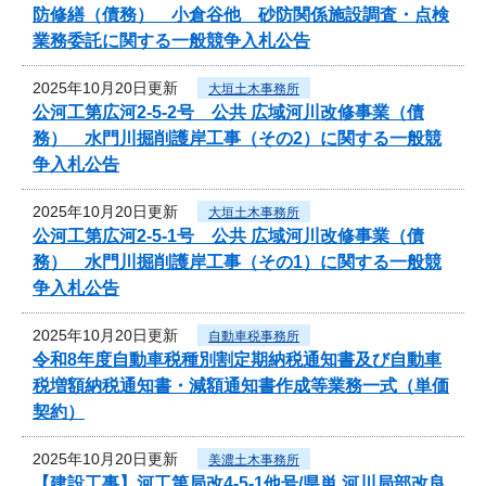
防修繕（債務） 小倉谷他 砂防関係施設調査・点検
業務委託に関する一般競争入札公告
2025年10月20日更新
大垣土木事務所
公河工第広河2-5-2号 公共 広域河川改修事業（債
務） 水門川掘削護岸工事（その2）に関する一般競
争入札公告
2025年10月20日更新
大垣土木事務所
公河工第広河2-5-1号 公共 広域河川改修事業（債
務） 水門川掘削護岸工事（その1）に関する一般競
争入札公告
2025年10月20日更新
自動車税事務所
令和8年度自動車税種別割定期納税通知書及び自動車
税増額納税通知書・減額通知書作成等業務一式（単価
契約）
2025年10月20日更新
美濃土木事務所
【建設工事】河工第局改4-5-1他号/県単 河川局部改良