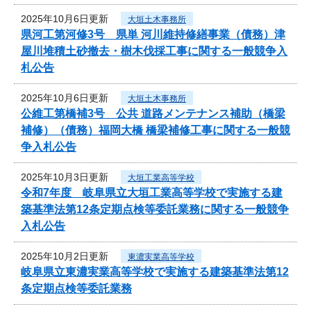
2025年10月6日更新
大垣土木事務所
県河工第河修3号 県単 河川維持修繕事業（債務）津
屋川堆積土砂撤去・樹木伐採工事に関する一般競争入
札公告
2025年10月6日更新
大垣土木事務所
公維工第橋補3号 公共 道路メンテナンス補助（橋梁
補修）（債務）福岡大橋 橋梁補修工事に関する一般競
争入札公告
2025年10月3日更新
大垣工業高等学校
令和7年度 岐阜県立大垣工業高等学校で実施する建
築基準法第12条定期点検等委託業務に関する一般競争
入札公告
2025年10月2日更新
東濃実業高等学校
岐阜県立東濃実業高等学校で実施する建築基準法第12
条定期点検等委託業務