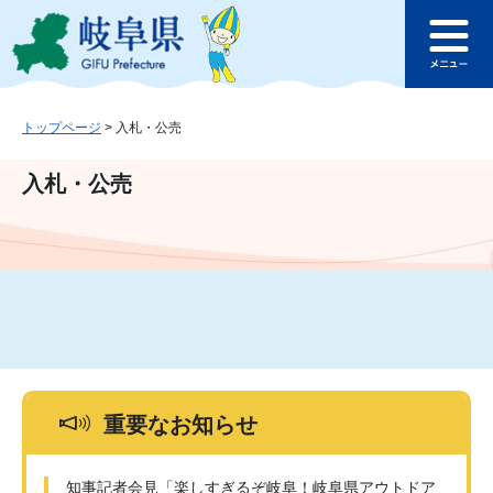
ペ
メ
このページの本文へ
ー
ニ
メ
ジ
ュ
ニ
の
ー
ュ
先
を
ー
頭
飛
トップページ
>
入札・公売
で
ば
す
し
入札・公売
。
て
本
文
へ
重要なお知らせ
知事記者会見「楽しすぎるぞ岐阜！岐阜県アウトドア