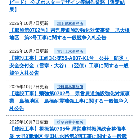
ピード） 公式ポスターデザイン等制作業務【選定結
果】
2025年10月7日更新
郡上農林事務所
【郡施第0702号】県営農道施設強化対策事業 旭大橋
地区 第3号工事に関する一般競争入札公告
2025年10月7日更新
古川土木事務所
【建設工事】工維3公第55-A007-K1号 公共 防災・
安全交付金（雪寒・大谷）（翌債）工事に関する一般
競争入札公告
2025年10月7日更新
飛騨農林事務所
【建設工事】飛強第0702号 県営農道施設強化対策事
業 島橋地区 島橋耐震補強工事に関する一般競争入
札公告
2025年10月7日更新
揖斐農林事務所
【建設工事】揖振第0705号 県営農村振興総合整備事
業 大野3期地区 寺田排水路第3期工事に関する一般競