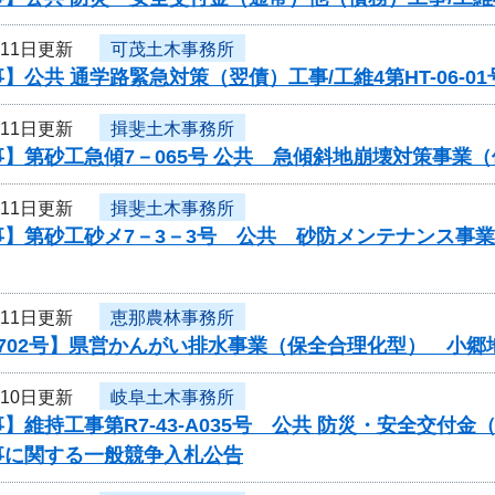
月11日更新
可茂土木事務所
】公共 通学路緊急対策（翌債）工事/工維4第HT-06-
月11日更新
揖斐土木事務所
】第砂工急傾7－065号 公共 急傾斜地崩壊対策事業
月11日更新
揖斐土木事務所
事】第砂工砂メ7－3－3号 公共 砂防メンテナンス事
月11日更新
恵那農林事務所
0702号】県営かんがい排水事業（保全合理化型） 小郷
月10日更新
岐阜土木事務所
】維持工事第R7-43-A035号 公共 防災・安全交
事に関する一般競争入札公告