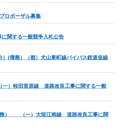
プロポーザル募集
事に関する一般競争入札公告
般分）(債務）（都）犬山東町線バイパス鉄道仮線
） （一）牧田室原線 道路改良工事に関する一般
）（債務） （一）大垣江南線 道路改良工事に関