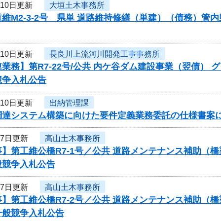
月10日更新
大垣土木事務所
維M2-3-2号 県単 道路維持修繕（単建）（債務）
月10日更新
長良川上流河川開発工事事務所
業務】第R7-22号/公共 内ケ谷ダム建設事業（翌債）
競争入札公告
月10日更新
出納管理課
調達システム構築に向けた要件定義業務委託の仕様書案
月7日更新
高山土木事務所
】第工維公橋R7-1号／公共 道路メンテナンス補助（
般競争入札公告
月7日更新
高山土木事務所
事】第工維公橋R7-2号／公共 道路メンテナンス補助
一般競争入札公告