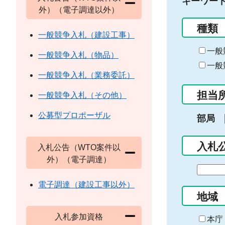
キーワー
外）（電子調達以外）
種類
一般競争入札（建設工事）
一般
一般競争入札（物品）
一般
一般競争入札（業務委託）
担当
一般競争入札（その他）
公募型プロポーザル
部局
入札
入札公告（WTO案件以
外）（電子調達）
期
間
電子調達（建設工事以外）
の
地域
始
入札参加資格
ま
本庁