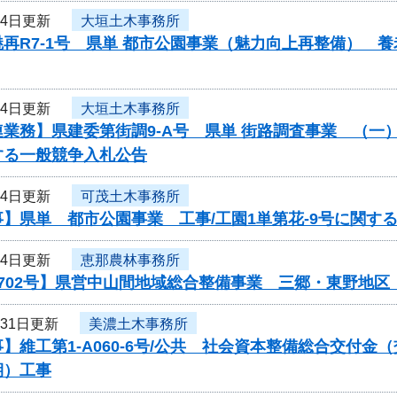
月4日更新
大垣土木事務所
再R7-1号 県単 都市公園事業（魅力向上再整備） 
月4日更新
大垣土木事務所
業務】県建委第街調9-A号 県単 街路調査事業 （一
する一般競争入札公告
月4日更新
可茂土木事務所
】県単 都市公園事業 工事/工園1単第花-9号に関す
月4日更新
恵那農林事務所
0702号】県営中山間地域総合整備事業 三郷・東野地
月31日更新
美濃土木事務所
】維工第1-A060-6号/公共 社会資本整備総合交付
期）工事