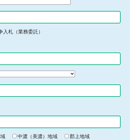
争入札（業務委託）
地域
中濃（美濃）地域
郡上地域