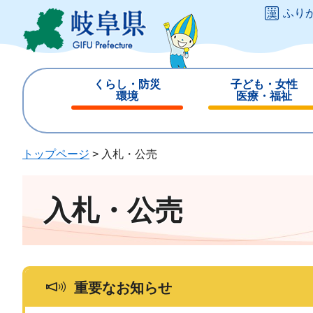
ペ
メ
ふり
ー
ニ
ジ
ュ
の
ー
先
を
くらし・防災
子ども・女性
頭
飛
環境
医療・福祉
で
ば
閉
閉
す
し
じ
じ
。
て
る
る
トップページ
>
入札・公売
本
文
へ
入札・公売
重要なお知らせ