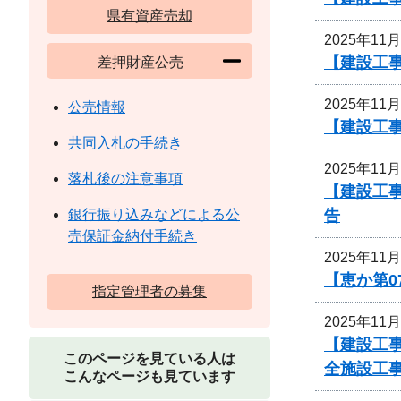
県有資産売却
2025年11
【建設工事
差押財産公売
2025年11
公売情報
【建設工事
共同入札の手続き
2025年11
落札後の注意事項
【建設工
告
銀行振り込みなどによる公
売保証金納付手続き
2025年11
【恵か第
指定管理者の募集
2025年11
【建設工事
このページを見ている人は
全施設工
こんなページも見ています