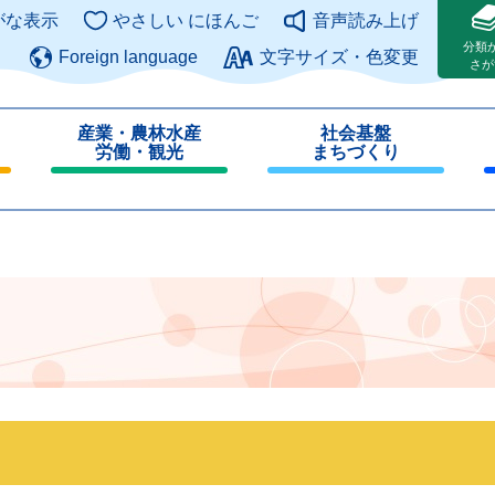
このページの本文へ
がな表示
やさしい にほんご
音声読み上げ
分類
Foreign language
文字サイズ・色変更
さが
産業・農林水産
社会基盤
労働・観光
まちづくり
閉
閉
じ
じ
る
る