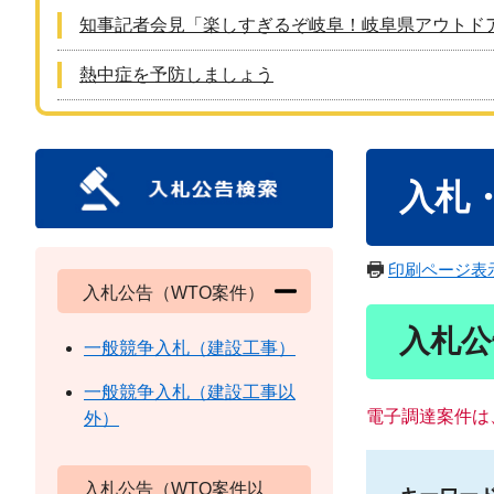
知事記者会見「楽しすぎるぞ岐阜！岐阜県アウトド
熱中症を予防しましょう
本
入札
文
印刷ページ表
入札公告（WTO案件）
入札公
一般競争入札（建設工事）
一般競争入札（建設工事以
電子調達案件は
外）
入札公告（WTO案件以