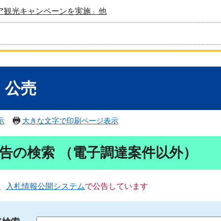
ア観光キャンペーンを実施」他
・公売
示
大きな文字で印刷ページ表示
告の検索 （電子調達案件以外）
、
入札情報公開システム
で公告しています