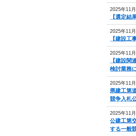
2025年11
【選定結
2025年11
【建設工
2025年11
【建設関連
検討業務
2025年11
県建工第道
競争入札
2025年11
公建工第交
する一般