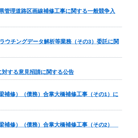
管内県管理道路区画線補修工事に関する一般競争入
 グラウチングデータ解析等業務（その3）委託に関
に対する意見招請に関する公告
橋梁補修）（債務）合掌大橋補修工事（その1）に
（橋梁補修）（債務）合掌大橋補修工事（その2）