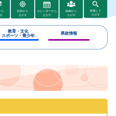
検索して
から
目的から
カレンダーから
組織から
さがす
す
さがす
さがす
さがす
教育・文化
県政情報
スポーツ・青少年
閉
閉
じ
じ
る
る