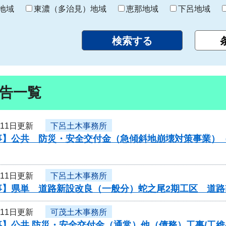
り
地域
東濃（多治見）地域
恵那地域
下呂地域
告一覧
月11日更新
下呂土木事務所
事】公共 防災・安全交付金（急傾斜地崩壊対策事業）
月11日更新
下呂土木事務所
事】県単 道路新設改良（一般分）蛇之尾2期工区 道
月11日更新
可茂土木事務所
】公共 防災・安全交付金（通常）他（債務）工事/工維4第