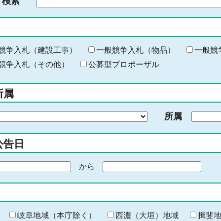
ド検索
検
索
す
る
キ
競争入札（建設工事）
一般競争入札（物品）
一般競
ー
競争入札（その他）
公募型プロポーザル
ワ
ー
所属
ド
を
所属
入
力
公告日
から
期
間
の
終
わ
岐阜地域（本庁除く）
西濃（大垣）地域
揖斐