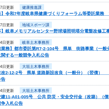
月7日更新
健康推進課
果】令和7年度岐阜県健康づくりフォーラム等委託業務 
月7日更新
地域スポーツ課
事】岐阜メモリアルセンター野球場照明塔分電盤改修工
月4日更新
岐阜土木事務所
業務】都市委託第R7-2-104号 県単 街路事業（一
に関する一般競争入札公告
月4日更新
大垣土木事務所
改2-12-2号 県単 道路新設改良（一般分）（翌債
公告
月4日更新
大垣土木事務所
建11-A01-005号 公共 防災・安全交付金（改築
競争入札公告