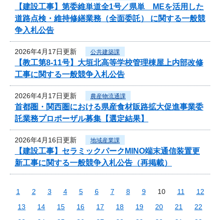
【建設工事】第委維単道全1号／県単 MEを活用した
道路点検・維持修繕業務（全面委託） に関する一般競
争入札公告
2026年4月17日更新
公共建築課
【教工第8-11号】大垣北高等学校管理棟屋上内部改修
工事に関する一般競争入札公告
2026年4月17日更新
農産物流通課
首都圏・関西圏における県産食材販路拡大促進事業委
託業務プロポーザル募集【選定結果】
2026年4月16日更新
地域産業課
【建設工事】セラミックパークMINO端末通信装置更
新工事に関する一般競争入札公告（再掲載）
1
2
3
4
5
6
7
8
9
10
11
12
13
14
15
16
17
18
19
20
21
22