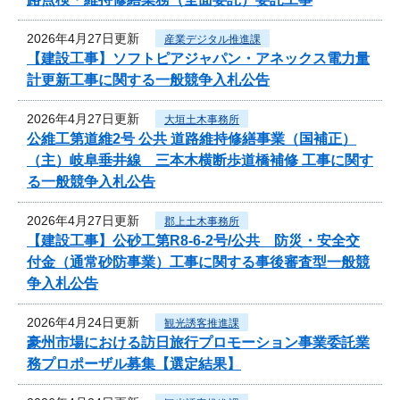
2026年4月27日更新
産業デジタル推進課
【建設工事】ソフトピアジャパン・アネックス電力量
計更新工事に関する一般競争入札公告
2026年4月27日更新
大垣土木事務所
公維工第道維2号 公共 道路維持修繕事業（国補正）
（主）岐阜垂井線 三本木横断歩道橋補修 工事に関す
る一般競争入札公告
2026年4月27日更新
郡上土木事務所
【建設工事】公砂工第R8-6-2号/公共 防災・安全交
付金（通常砂防事業）工事に関する事後審査型一般競
争入札公告
2026年4月24日更新
観光誘客推進課
豪州市場における訪日旅行プロモーション事業委託業
務プロポーザル募集【選定結果】