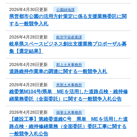
2026年4月30日更新
公園緑地課
県営都市公園の活用方針策定に係る支援業務委託に関
する一般競争入札
2026年4月28日更新
航空宇宙産業課
岐阜県スペースビジネス創出支援業務プロポーザル募
集【選定結果】
2026年4月28日更新
郡上土木事務所
道路維持作業車の調達に関する一般競争入札
2026年4月28日更新
恵那土木事務所
維委第M104号/県単 MEを活用した道路点検・維持修
繕業務委託（全面委託）に関する一般競争入札公告
2026年4月28日更新
揖斐土木事務所
【建設工事】第維委道維C号 県単 MEを活用した道
路点検・維持修繕業務（全面委託）委託工事に関する
一般競争入札公告