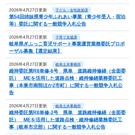
2026年4月27日更新
子ども・女性政策課
第54回姉妹県青少年ふれあい事業（青少年受入・宿泊
等）委託に関する一般競争入札公告
2026年4月27日更新
子育て支援課
岐阜県ぎふっこ育児サポート事業運営業務委託プロポ
ーザル募集【選定結果】
2026年4月27日更新
岐阜土木事務所
維持委託第R8単修-6号 県単 道路維持修繕（全面委
託） MEを活用した道路点検・維持修繕業務委託工
事（本巣市南部ほか2市町）に関する一般競争入札公
告
2026年4月27日更新
岐阜土木事務所
維持委託第R8単修-2号 県単 道路維持修繕（全面委
託） MEを活用した道路点検・維持修繕業務委託工
事（岐阜市北部）に関する一般競争入札公告