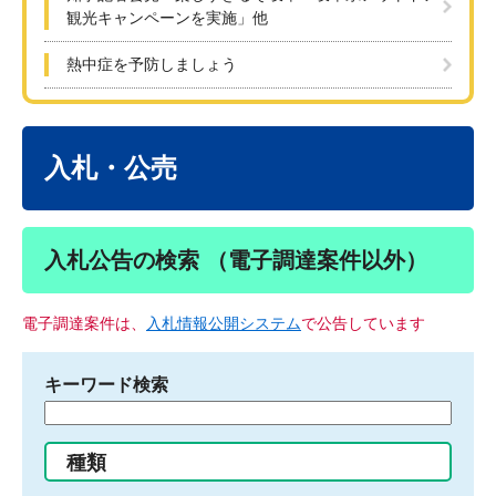
観光キャンペーンを実施」他
熱中症を予防しましょう
本
文
入札・公売
入札公告の検索 （電子調達案件以外）
電子調達案件は、
入札情報公開システム
で公告しています
キーワード検索
検
索
す
種類
る