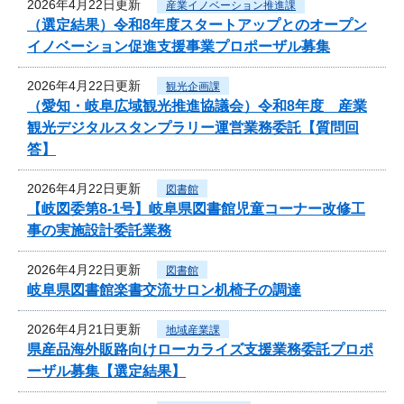
2026年4月22日更新
産業イノベーション推進課
（選定結果）令和8年度スタートアップとのオープン
イノベーション促進支援事業プロポーザル募集
2026年4月22日更新
観光企画課
（愛知・岐阜広域観光推進協議会）令和8年度 産業
観光デジタルスタンプラリー運営業務委託【質問回
答】
2026年4月22日更新
図書館
【岐図委第8-1号】岐阜県図書館児童コーナー改修工
事の実施設計委託業務
2026年4月22日更新
図書館
岐阜県図書館楽書交流サロン机椅子の調達
2026年4月21日更新
地域産業課
県産品海外販路向けローカライズ支援業務委託プロポ
ーザル募集【選定結果】