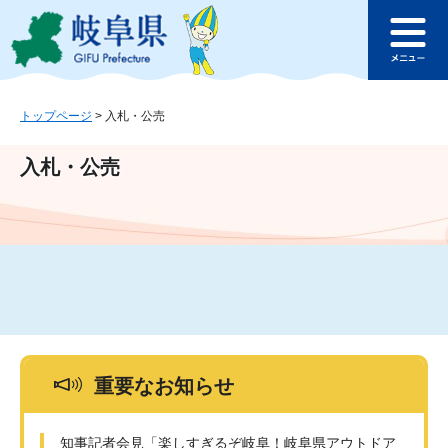
ペ
メ
このページの本文へ
ー
ニ
メ
ジ
ュ
ニ
の
ー
ュ
先
を
ー
頭
飛
トップページ
>
入札・公売
で
ば
す
し
入札・公売
。
て
本
文
へ
重要なお知らせ
知事記者会見「楽しすぎるぞ岐阜！岐阜県アウトドア