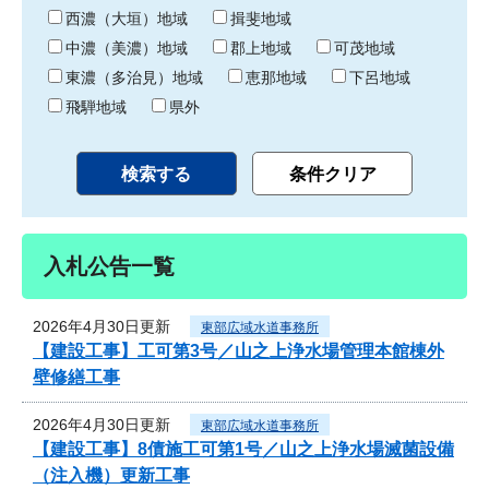
り
西濃（大垣）地域
揖斐地域
中濃（美濃）地域
郡上地域
可茂地域
東濃（多治見）地域
恵那地域
下呂地域
飛騨地域
県外
入札公告一覧
2026年4月30日更新
東部広域水道事務所
【建設工事】工可第3号／山之上浄水場管理本館棟外
壁修繕工事
2026年4月30日更新
東部広域水道事務所
【建設工事】8債施工可第1号／山之上浄水場滅菌設備
（注入機）更新工事