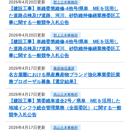
2026年4月20日更新
郡上土木事務所
【建設工事】単維委第維修‐4他号/県単 MEを活用し
た道路点検及び道路、河川、砂防維持修繕業務委託工
事に関する一般競争入札公告
2026年4月20日更新
郡上土木事務所
【建設工事】単維委第維修‐6他号/県単 MEを活用し
た道路点検及び道路、河川、砂防維持修繕業務委託工
事に関する一般競争入札公告
2026年4月17日更新
農産物流通課
名古屋圏における県産農産物ブランド強化事業委託業
務プロポーザル募集【選定結果】
2026年4月17日更新
高山土木事務所
【建設工事】第委維単道全2号／県単 MEを活用した
地域インフラ総合管理業務（全面委託） に関する一般
競争入札公告
2026年4月17日更新
高山土木事務所