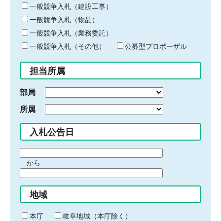
キ
一般競争入札（建設工事）
ー
一般競争入札（物品）
ワ
一般競争入札（業務委託）
ー
ド
一般競争入札（その他）
公募型プロポーザル
を
入
担当所属
力
部局
所属
入札公告日
期
から
間
期
の
間
始
地域
の
ま
終
り
わ
本庁
岐阜地域（本庁除く）