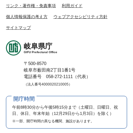
リンク・著作権・免責事項
利用ガイド
個人情報保護の考え方
ウェブアクセシビリティ方針
サイトマップ
岐阜県庁
GIFU Prefectural Office
〒500-8570
岐阜市薮田南2丁目1番1号
電話番号 058-272-1111（代表）
（法人番号4000020210005）
開庁時間
午前8時30分から午後5時15分まで
（土曜日、日曜日、祝
日、休日、年末年始（12月29日から1月3日）を除く）
※一部、開庁時間の異なる機関、施設があります。