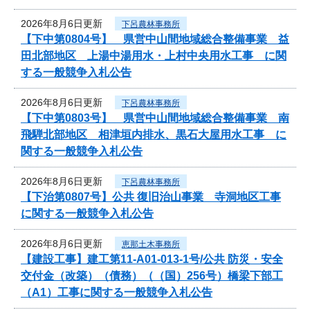
2026年8月6日更新
下呂農林事務所
【下中第0804号】 県営中山間地域総合整備事業 益
田北部地区 上湯中湯用水・上村中央用水工事 に関
する一般競争入札公告
2026年8月6日更新
下呂農林事務所
【下中第0803号】 県営中山間地域総合整備事業 南
飛騨北部地区 相津垣内排水、黒石大屋用水工事 に
関する一般競争入札公告
2026年8月6日更新
下呂農林事務所
【下治第0807号】公共 復旧治山事業 寺洞地区工事
に関する一般競争入札公告
2026年8月6日更新
恵那土木事務所
【建設工事】建工第11-A01-013-1号/公共 防災・安全
交付金（改築）（債務）（（国）256号）橋梁下部工
（A1）工事に関する一般競争入札公告