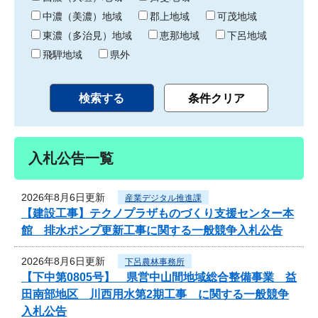
中濃（美濃）地域
郡上地域
可茂地域
東濃（多治見）地域
恵那地域
下呂地域
飛騨地域
県外
入札公告一覧
2026年8月6日更新
産業デジタル推進課
【建設工事】テクノプラザものづくり支援センター本
館 排水ポンプ更新工事に関する一般競争入札公告
2026年8月6日更新
下呂農林事務所
【下中第0805号】 県営中山間地域総合整備事業 益
田南部地区 川西用水第2期工事 に関する一般競争
入札公告