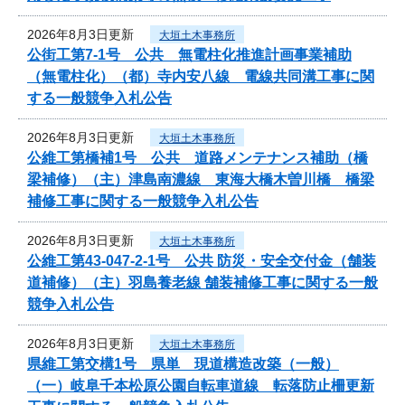
2026年8月3日更新
大垣土木事務所
公街工第7-1号 公共 無電柱化推進計画事業補助
（無電柱化）（都）寺内安八線 電線共同溝工事に関
する一般競争入札公告
2026年8月3日更新
大垣土木事務所
公維工第橋補1号 公共 道路メンテナンス補助（橋
梁補修）（主）津島南濃線 東海大橋木曽川橋 橋梁
補修工事に関する一般競争入札公告
2026年8月3日更新
大垣土木事務所
公維工第43-047-2-1号 公共 防災・安全交付金（舗装
道補修）（主）羽島養老線 舗装補修工事に関する一般
競争入札公告
2026年8月3日更新
大垣土木事務所
県維工第交構1号 県単 現道構造改築（一般）
（一）岐阜千本松原公園自転車道線 転落防止柵更新