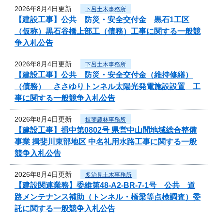
2026年8月4日更新
下呂土木事務所
【建設工事】公共 防災・安全交付金 黒石1工区
（仮称）黒石谷橋上部工（債務）工事に関する一般競
争入札公告
2026年8月4日更新
下呂土木事務所
【建設工事】公共 防災・安全交付金（維持修繕）
（債務） ささゆりトンネル太陽光発電施設設置 工
事に関する一般競争入札公告
2026年8月4日更新
揖斐農林事務所
【建設工事】揖中第0802号 県営中山間地域総合整備
事業 揖斐川東部地区 中名礼用水路工事に関する一般
競争入札公告
2026年8月4日更新
多治見土木事務所
【建設関連業務】委維第48-A2-BR-7-1号 公共 道
路メンテナンス補助（トンネル・橋梁等点検調査）委
託に関する一般競争入札公告