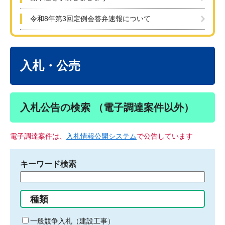
令和8年第3回定例会答弁速報について
本
文
入札・公売
入札公告の検索 （電子調達案件以外）
電子調達案件は、
入札情報公開システム
で公告しています
キーワード検索
検
索
す
種類
る
キ
一般競争入札（建設工事）