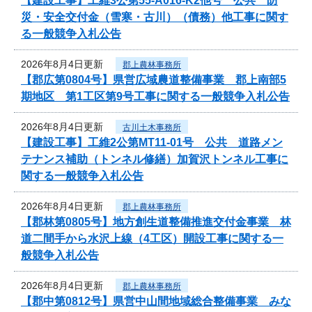
【建設工事】工維3公第55-A016-K2他号 公共 防
災・安全交付金（雪寒・古川）（債務）他工事に関す
る一般競争入札公告
2026年8月4日更新
郡上農林事務所
【郡広第0804号】県営広域農道整備事業 郡上南部5
期地区 第1工区第9号工事に関する一般競争入札公告
2026年8月4日更新
古川土木事務所
【建設工事】工維2公第MT11-01号 公共 道路メン
テナンス補助（トンネル修繕）加賀沢トンネル工事に
関する一般競争入札公告
2026年8月4日更新
郡上農林事務所
【郡林第0805号】地方創生道整備推進交付金事業 林
道二間手から水沢上線（4工区）開設工事に関する一
般競争入札公告
2026年8月4日更新
郡上農林事務所
【郡中第0812号】県営中山間地域総合整備事業 みな