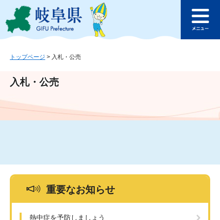
ペ
メ
このページの本文へ
ー
ニ
メ
ジ
ュ
ニ
の
ー
ュ
先
を
ー
頭
飛
トップページ
>
入札・公売
で
ば
す
し
入札・公売
。
て
本
文
へ
重要なお知らせ
熱中症を予防しましょう