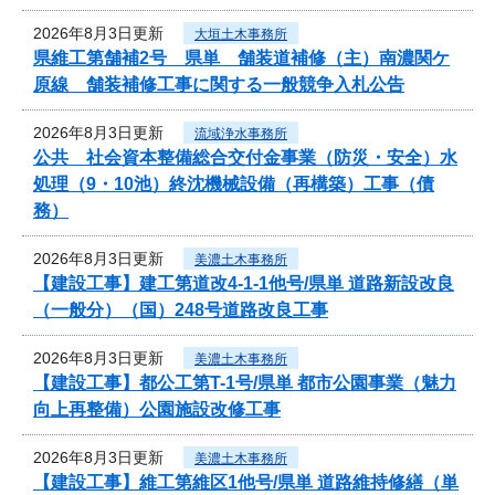
2026年8月3日更新
大垣土木事務所
県維工第舗補2号 県単 舗装道補修（主）南濃関ケ
原線 舗装補修工事に関する一般競争入札公告
2026年8月3日更新
流域浄水事務所
公共 社会資本整備総合交付金事業（防災・安全）水
処理（9・10池）終沈機械設備（再構築）工事（債
務）
2026年8月3日更新
美濃土木事務所
【建設工事】建工第道改4-1-1他号/県単 道路新設改良
（一般分）（国）248号道路改良工事
2026年8月3日更新
美濃土木事務所
【建設工事】都公工第T-1号/県単 都市公園事業（魅力
向上再整備）公園施設改修工事
2026年8月3日更新
美濃土木事務所
【建設工事】維工第維区1他号/県単 道路維持修繕（単