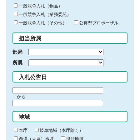
ー
一般競争入札（物品）
ワ
一般競争入札（業務委託）
ー
ド
一般競争入札（その他）
公募型プロポーザル
を
入
担当所属
力
部局
所属
入札公告日
期
から
間
期
の
間
始
地域
の
ま
終
り
わ
本庁
岐阜地域（本庁除く）
り
西濃（大垣）地域
揖斐地域