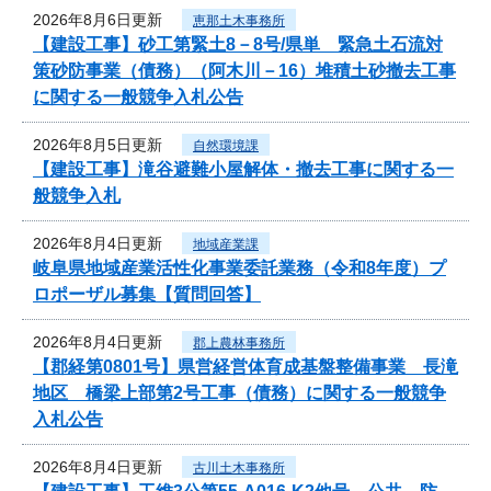
2026年8月6日更新
恵那土木事務所
【建設工事】砂工第緊土8－8号/県単 緊急土石流対
策砂防事業（債務）（阿木川－16）堆積土砂撤去工事
に関する一般競争入札公告
2026年8月5日更新
自然環境課
【建設工事】滝谷避難小屋解体・撤去工事に関する一
般競争入札
2026年8月4日更新
地域産業課
岐阜県地域産業活性化事業委託業務（令和8年度）プ
ロポーザル募集【質問回答】
2026年8月4日更新
郡上農林事務所
【郡経第0801号】県営経営体育成基盤整備事業 長滝
地区 橋梁上部第2号工事（債務）に関する一般競争
入札公告
2026年8月4日更新
古川土木事務所