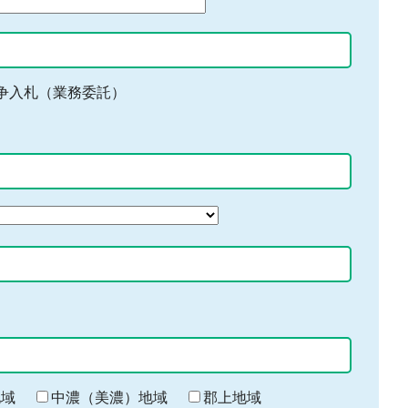
争入札（業務委託）
地域
中濃（美濃）地域
郡上地域