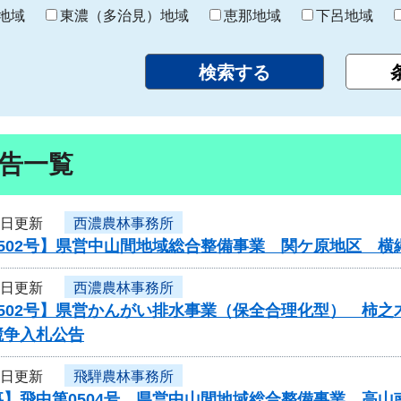
り
地域
東濃（多治見）地域
恵那地域
下呂地域
告一覧
7日更新
西濃農林事務所
0502号】県営中山間地域総合整備事業 関ケ原地区 
7日更新
西濃農林事務所
502号】県営かんがい排水事業（保全合理化型） 柿之
競争入札公告
7日更新
飛騨農林事務所
事】飛中第0504号 県営中山間地域総合整備事業 高