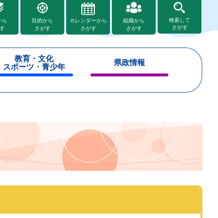
検索して
から
目的から
カレンダーから
組織から
さがす
す
さがす
さがす
さがす
教育・文化
県政情報
スポーツ・青少年
閉
閉
じ
じ
る
る