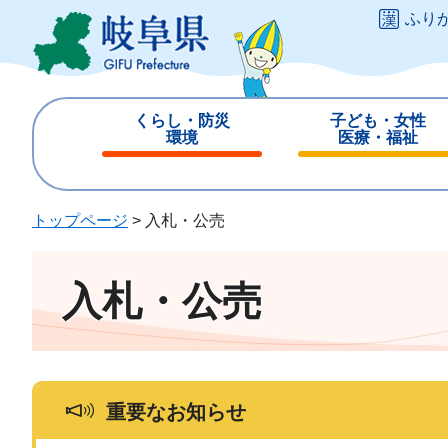
ペ
メ
ふり
ー
ニ
ジ
ュ
の
ー
先
を
くらし・防災
子ども・女性
頭
飛
環境
医療・福祉
で
ば
閉
閉
す
し
じ
じ
。
て
る
る
トップページ
>
入札・公売
本
文
へ
入札・公売
重要なお知らせ