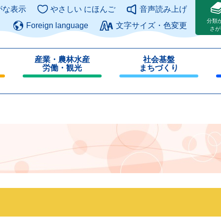
このページの本文へ
がな表示
やさしい にほんご
音声読み上げ
分類
Foreign language
文字サイズ・色変更
さが
産業・農林水産
社会基盤
労働・観光
まちづくり
閉
閉
じ
じ
る
る