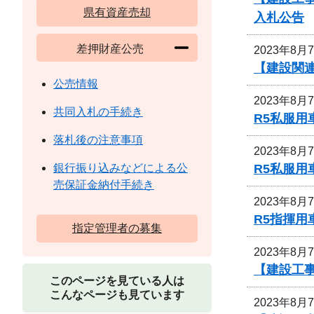
県有資産売却
入札公告
差押財産公売
2023年8月
【建設関連
公売情報
2023年8月
共同入札の手続き
R5私服用
落札後の注意事項
2023年8月
R5私服
銀行振り込みなどによる公
売保証金納付手続き
2023年8月
R5指揮
指定管理者の募集
2023年8月
【建設工
このページを見ている人は
こんなページも見ています
2023年8月