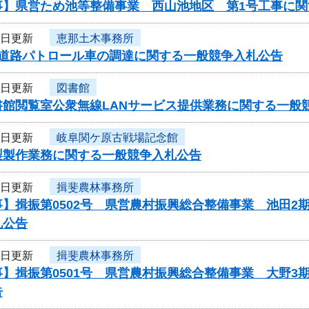
事】県営ため池等整備事業 西山池地区 第1号工事に関
4日更新
恵那土木事務所
度道路パトロール車の調達に関する一般競争入札公告
4日更新
図書館
書館閲覧室公衆無線LANサービス提供業務に関する一般
4日更新
岐阜関ケ原古戦場記念館
製製作業務に関する一般競争入札公告
4日更新
揖斐農林事務所
】揖振第0502号 県営農村振興総合整備事業 池田2
札公告
4日更新
揖斐農林事務所
】揖振第0501号 県営農村振興総合整備事業 大野3
告