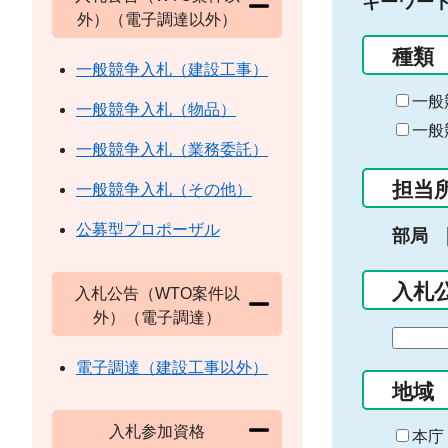
キーワー
外）（電子調達以外）
種類
一般競争入札（建設工事）
一般
一般競争入札（物品）
一般
一般競争入札（業務委託）
担当
一般競争入札（その他）
公募型プロポーザル
部局
入札
入札公告（WTO案件以
外）（電子調達）
期
間
電子調達（建設工事以外）
の
地域
始
入札参加資格
ま
本庁