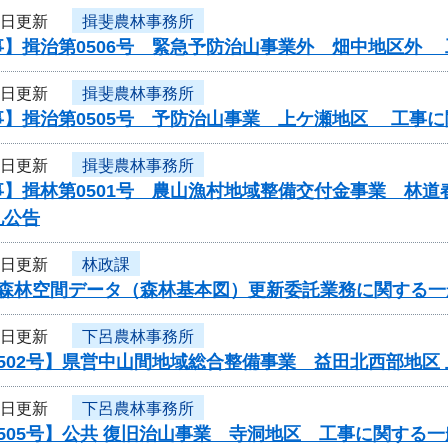
4日更新
揖斐農林事務所
事】揖治第0506号 緊急予防治山事業外 畑中地区外
4日更新
揖斐農林事務所
事】揖治第0505号 予防治山事業 上ケ瀬地区 工事
4日更新
揖斐農林事務所
】揖林第0501号 農山漁村地域整備交付金事業 林道
札公告
3日更新
林政課
度森林空間データ（森林基本図）更新委託業務に関する一
3日更新
下呂農林事務所
502号】県営中山間地域総合整備事業 益田北西部地区
3日更新
下呂農林事務所
505号】公共 復旧治山事業 寺洞地区 工事に関する