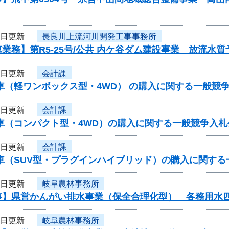
7日更新
長良川上流河川開発工事事務所
業務】第R5-25号/公共 内ケ谷ダム建設事業 放流
7日更新
会計課
車（軽ワンボックス型・4WD） の購入に関する一般競
7日更新
会計課
用車（コンパクト型・4WD）の購入に関する一般競争入
7日更新
会計課
用車（SUV型・プラグインハイブリッド）の購入に関す
7日更新
岐阜農林事務所
事】県営かんがい排水事業（保全合理化型） 各務用水
7日更新
岐阜農林事務所