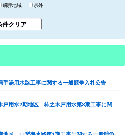
飛騨地域
県外
横縄手湯用水路工事に関する一般競争入札公告
木戸用水2期地区 柿之木戸用水第8期工事に関
山南地区 山梨導水路第1期工事に関する一般競争