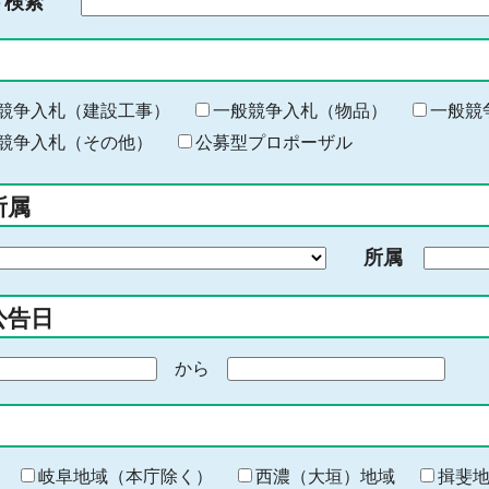
ド検索
検
索
す
る
キ
競争入札（建設工事）
一般競争入札（物品）
一般競
ー
競争入札（その他）
公募型プロポーザル
ワ
ー
所属
ド
を
所属
入
力
公告日
から
期
間
の
終
わ
岐阜地域（本庁除く）
西濃（大垣）地域
揖斐