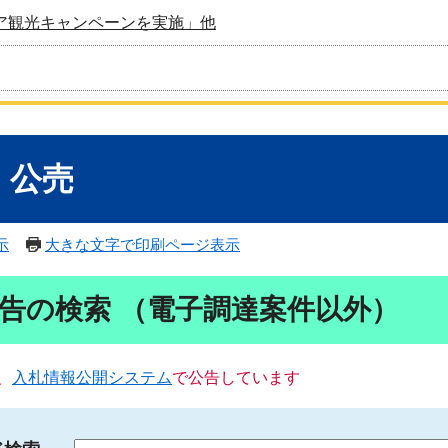
ア観光キャンペーンを実施」他
・公売
示
大きな文字で印刷ページ表示
告の検索 （電子調達案件以外）
、
入札情報公開システム
で公告しています