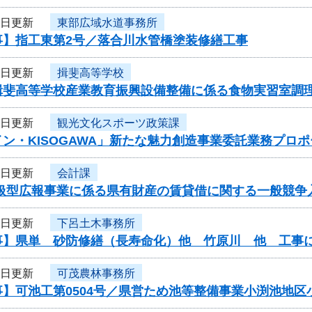
3日更新
東部広域水道事務所
事】指工東第2号／落合川水管橋塗装修繕工事
2日更新
揖斐高等学校
揖斐高等学校産業教育振興設備整備に係る食物実習室調
2日更新
観光文化スポーツ政策課
ン・KISOGAWA」新たな魅力創造事業委託業務プロ
2日更新
会計課
取扱型広報事業に係る県有財産の賃貸借に関する一般競争
1日更新
下呂土木事務所
事】県単 砂防修繕（長寿命化）他 竹原川 他 工事
1日更新
可茂農林事務所
事】可池工第0504号／県営ため池等整備事業小渕池地区