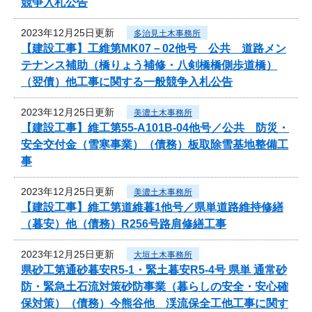
競争入札公告
2023年12月25日更新
多治見土木事務所
【建設工事】工維第MK07－02他号 公共 道路メン
テナンス補助（橋りょう補修・八剣橋橋側歩道橋）
（翌債）他工事に関する一般競争入札公告
2023年12月25日更新
美濃土木事務所
【建設工事】維工第55-A101B-04他号／公共 防災・
安全交付金（雪寒事業）（債務）板取除雪基地整備工
事
2023年12月25日更新
美濃土木事務所
【建設工事】維工第道維暮1他号／県単道路維持修繕
（暮安）他（債務）R256号路肩修繕工事
2023年12月25日更新
大垣土木事務所
県砂工第通砂暮安R5-1・緊土暮安R5-4号 県単 通常砂
防・緊急土石流対策砂防事業（暮らしの安全・安心確
保対策）（債務）今熊谷他 渓流保全工他工事に関す