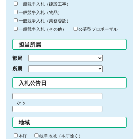
キ
一般競争入札（建設工事）
ー
一般競争入札（物品）
ワ
一般競争入札（業務委託）
ー
ド
一般競争入札（その他）
公募型プロポーザル
を
入
担当所属
力
部局
所属
入札公告日
期
から
間
期
の
間
始
地域
の
ま
終
り
わ
本庁
岐阜地域（本庁除く）