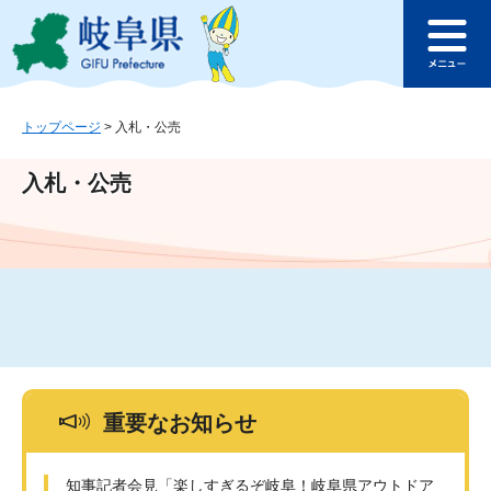
ペ
メ
このページの本文へ
ー
ニ
メ
ジ
ュ
ニ
の
ー
ュ
先
を
ー
頭
飛
トップページ
>
入札・公売
で
ば
す
し
入札・公売
。
て
本
文
へ
重要なお知らせ
知事記者会見「楽しすぎるぞ岐阜！岐阜県アウトドア