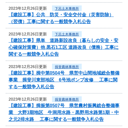
2023年12月26日更新
下呂土木事務所
【建設工事】公共 防災・安全交付金（災害防除）
（翌債）工事に関する一般競争入札公告
2023年12月26日更新
下呂土木事務所
【建設工事】県単 道路新設改良（暮らしの安全・安
心確保対策費）他 黒石1工区 道路改良（債務）工事に
関する一般競争入札公告
2023年12月26日更新
揖斐農林事務所
【建設工事】揖中第0504号 県営中山間地域総合整備
事業 揖斐川東部地区 6号池ポンプ改修 工事に関
する一般競争入札公告
2023年12月26日更新
揖斐農林事務所
【建設工事】揖振第0507号 県営農村振興総合整備事
業 大野3期地区 牛洞用水路・黒野用水路第1期・中
之元2排水路 工事に関する一般競争入札公告