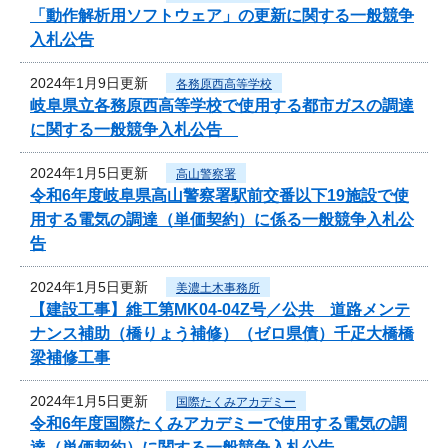
「動作解析用ソフトウェア」の更新に関する一般競争
入札公告
2024年1月9日更新
各務原西高等学校
岐阜県立各務原西高等学校で使用する都市ガスの調達
に関する一般競争入札公告
2024年1月5日更新
高山警察署
令和6年度岐阜県高山警察署駅前交番以下19施設で使
用する電気の調達（単価契約）に係る一般競争入札公
告
2024年1月5日更新
美濃土木事務所
【建設工事】維工第MK04-04Z号／公共 道路メンテ
ナンス補助（橋りょう補修）（ゼロ県債）千疋大橋橋
梁補修工事
2024年1月5日更新
国際たくみアカデミー
令和6年度国際たくみアカデミーで使用する電気の調
達（単価契約）に関する一般競争入札公告