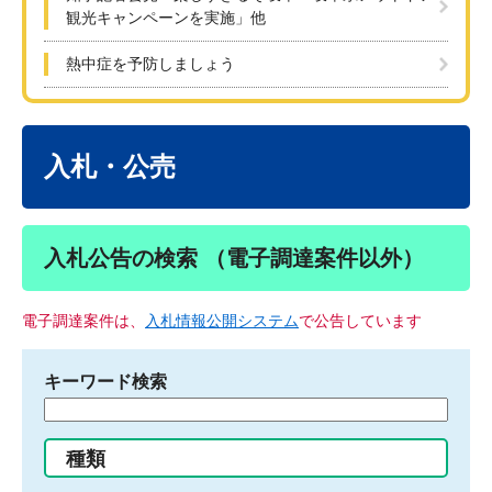
観光キャンペーンを実施」他
熱中症を予防しましょう
本
文
入札・公売
入札公告の検索 （電子調達案件以外）
電子調達案件は、
入札情報公開システム
で公告しています
キーワード検索
検
索
す
種類
る