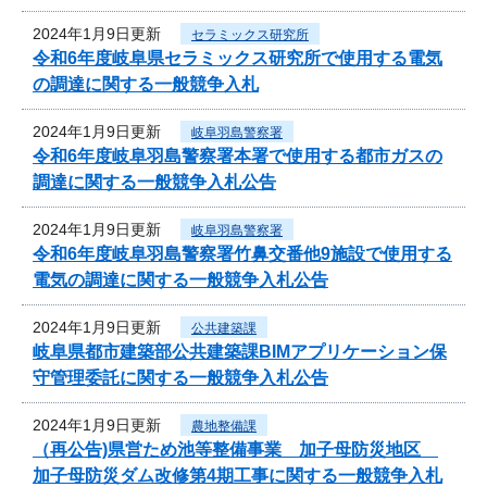
2024年1月9日更新
セラミックス研究所
令和6年度岐阜県セラミックス研究所で使用する電気
の調達に関する一般競争入札
2024年1月9日更新
岐阜羽島警察署
令和6年度岐阜羽島警察署本署で使用する都市ガスの
調達に関する一般競争入札公告
2024年1月9日更新
岐阜羽島警察署
令和6年度岐阜羽島警察署竹鼻交番他9施設で使用する
電気の調達に関する一般競争入札公告
2024年1月9日更新
公共建築課
岐阜県都市建築部公共建築課BIMアプリケーション保
守管理委託に関する一般競争入札公告
2024年1月9日更新
農地整備課
（再公告)県営ため池等整備事業 加子母防災地区
加子母防災ダム改修第4期工事に関する一般競争入札