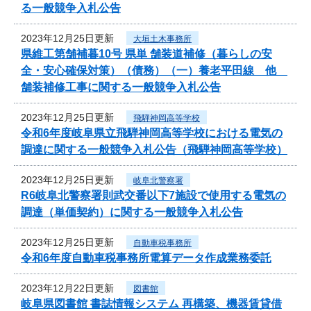
る一般競争入札公告
2023年12月25日更新
大垣土木事務所
県維工第舗補暮10号 県単 舗装道補修（暮らしの安
全・安心確保対策）（債務）（一）養老平田線 他
舗装補修工事に関する一般競争入札公告
2023年12月25日更新
飛騨神岡高等学校
令和6年度岐阜県立飛騨神岡高等学校における電気の
調達に関する一般競争入札公告（飛騨神岡高等学校）
2023年12月25日更新
岐阜北警察署
R6岐阜北警察署則武交番以下7施設で使用する電気の
調達（単価契約）に関する一般競争入札公告
2023年12月25日更新
自動車税事務所
令和6年度自動車税事務所電算データ作成業務委託
2023年12月22日更新
図書館
岐阜県図書館 書誌情報システム 再構築、機器賃貸借