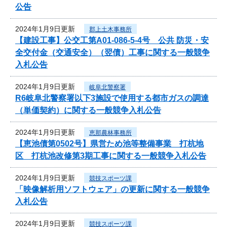
公告
2024年1月9日更新
郡上土木事務所
【建設工事】公交工第A01-086-5-4号 公共 防災・安
全交付金（交通安全）（翌債）工事に関する一般競争
入札公告
2024年1月9日更新
岐阜北警察署
R6岐阜北警察署以下3施設で使用する都市ガスの調達
（単価契約）に関する一般競争入札公告
2024年1月9日更新
恵那農林事務所
【恵池債第0502号】県営ため池等整備事業 打杭地
区 打杭池改修第3期工事に関する一般競争入札公告
2024年1月9日更新
競技スポーツ課
「映像解析用ソフトウェア」の更新に関する一般競争
入札公告
2024年1月9日更新
競技スポーツ課