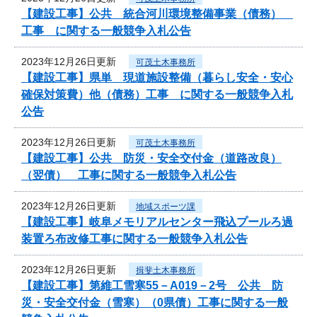
【建設工事】公共 統合河川環境整備事業（債務）
工事 に関する一般競争入札公告
2023年12月26日更新
可茂土木事務所
【建設工事】県単 現道施設整備（暮らし安全・安心
確保対策費）他（債務）工事 に関する一般競争入札
公告
2023年12月26日更新
可茂土木事務所
【建設工事】公共 防災・安全交付金（道路改良）
（翌債） 工事に関する一般競争入札公告
2023年12月26日更新
地域スポーツ課
【建設工事】岐阜メモリアルセンター飛込プールろ過
装置ろ布改修工事に関する一般競争入札公告
2023年12月26日更新
揖斐土木事務所
【建設工事】第維工雪寒55－A019－2号 公共 防
災・安全交付金（雪寒）（0県債）工事に関する一般