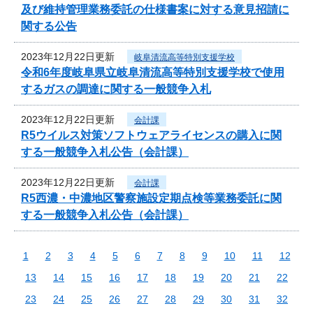
及び維持管理業務委託の仕様書案に対する意見招請に
関する公告
2023年12月22日更新
岐阜清流高等特別支援学校
令和6年度岐阜県立岐阜清流高等特別支援学校で使用
するガスの調達に関する一般競争入札
2023年12月22日更新
会計課
R5ウイルス対策ソフトウェアライセンスの購入に関
する一般競争入札公告（会計課）
2023年12月22日更新
会計課
R5西濃・中濃地区警察施設定期点検等業務委託に関
する一般競争入札公告（会計課）
1
2
3
4
5
6
7
8
9
10
11
12
13
14
15
16
17
18
19
20
21
22
23
24
25
26
27
28
29
30
31
32