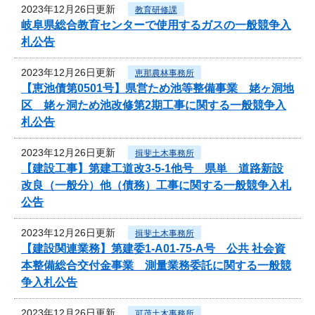
2023年12月26日更新
教育研修課
岐阜県総合教育センターで使用するガスの一般競争入
札公告
2023年12月26日更新
恵那農林事務所
【恵池債第0501号】県営ため池等整備事業 姥ヶ洞地
区 姥ヶ洞ため池改修第2期工事に関する一般競争入
札公告
2023年12月26日更新
揖斐土木事務所
【建設工事】第建工道改3-5-1他号 県単 道路新設
改良（一般分）他（債務）工事に関する一般競争入札
公告
2023年12月26日更新
揖斐土木事務所
【建設関連業務】第建委1-A01-75-A号 公共 社会資
本整備総合交付金事業 測量業務委託に関する一般競
争入札公告
2023年12月26日更新
可茂土木事務所