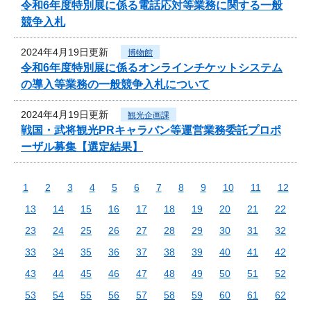
令和6年度特別展に係る電話応対等業務に関する一般
競争入札
2024年4月19日更新
博物館
令和6年度特別展に係るオンラインチケットシステム
の導入等業務の一般競争入札について
2024年4月19日更新
観光企画課
戦国・武将観光PRキャラバン等運営業務委託プロポ
ーザル募集【選定結果】
1
2
3
4
5
6
7
8
9
10
11
12
13
14
15
16
17
18
19
20
21
22
23
24
25
26
27
28
29
30
31
32
33
34
35
36
37
38
39
40
41
42
43
44
45
46
47
48
49
50
51
52
53
54
55
56
57
58
59
60
61
62