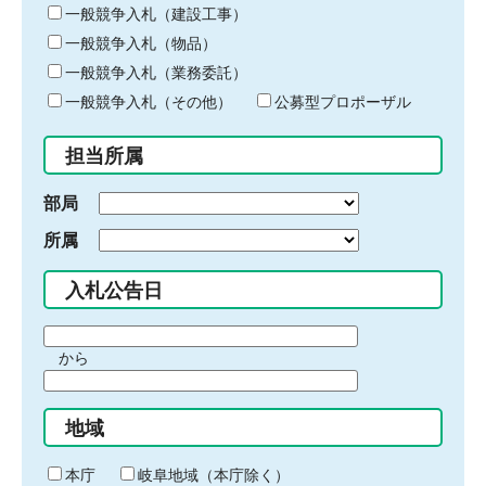
キ
一般競争入札（建設工事）
ー
一般競争入札（物品）
ワ
一般競争入札（業務委託）
ー
ド
一般競争入札（その他）
公募型プロポーザル
を
入
担当所属
力
部局
所属
入札公告日
期
から
間
期
の
間
始
地域
の
ま
終
り
わ
本庁
岐阜地域（本庁除く）