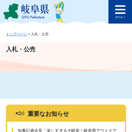
ペ
メ
このページの本文へ
ー
ニ
メ
ジ
ュ
ニ
の
ー
ュ
先
を
ー
頭
飛
トップページ
>
入札・公売
で
ば
す
し
入札・公売
。
て
本
文
へ
重要なお知らせ
知事記者会見「楽しすぎるぞ岐阜！岐阜県アウトドア