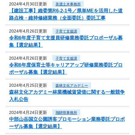
2024年4月30日更新
美濃土木事務所
【建設工事】維委第R6-2-1号／県単MEを活用した道
路点検・維持修繕業務（全面委託）委託工事
2024年4月26日更新
子育て支援課
令和6年度子育て支援員研修業務委託プロポーザル募
集【選定結果】
2024年4月26日更新
子育て支援課
令和6年度保育士等キャリアアップ研修業務委託プロ
ポーザル募集【選定結果】
2024年4月25日更新
森林文化アカデミー
森林文化アカデミー林業機械賃貸借に関する一般競争
入札公告
2024年4月24日更新
飛騨県事務所
中部山岳国立公園誘客プロモーション業務委託プロポ
ーザル募集【選定結果】