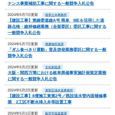
ナンス事業補助工事に関する一般競争入札公告
2024年5月7日更新
揖斐土木事務所
【建設工事】第維委道維A号 県単 MEを活用した道
路点検・維持修繕業務（全面委託）委託工事に関する
一般競争入札公告
2024年5月7日更新
廃棄物対策課
「ぎふ食べきり運動」普及啓発業務委託に関する一般
競争入札公告
2024年5月2日更新
文化創造課
大阪・関西万博における岐阜県催事実施計画策定業務
に関する一般競争入札公告
2024年5月2日更新
東部広域水道事務所
【建設工事】6債施工東第2号／既設送水管内面補修事
業 2工区不断水挿入弁等設置工事
2024年5月1日更新
航空宇宙産業課