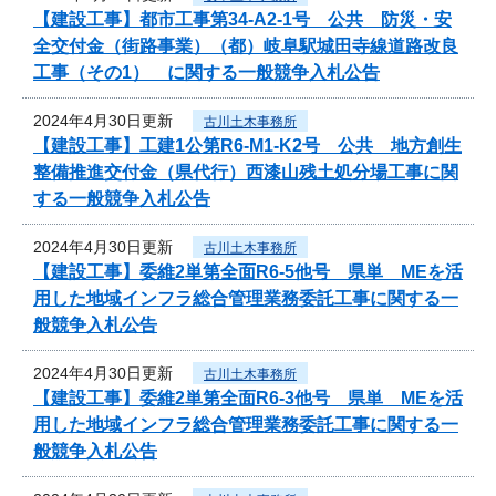
【建設工事】都市工事第34-A2-1号 公共 防災・安
全交付金（街路事業）（都）岐阜駅城田寺線道路改良
工事（その1） に関する一般競争入札公告
2024年4月30日更新
古川土木事務所
【建設工事】工建1公第R6-M1-K2号 公共 地方創生
整備推進交付金（県代行）西漆山残土処分場工事に関
する一般競争入札公告
2024年4月30日更新
古川土木事務所
【建設工事】委維2単第全面R6-5他号 県単 MEを活
用した地域インフラ総合管理業務委託工事に関する一
般競争入札公告
2024年4月30日更新
古川土木事務所
【建設工事】委維2単第全面R6-3他号 県単 MEを活
用した地域インフラ総合管理業務委託工事に関する一
般競争入札公告