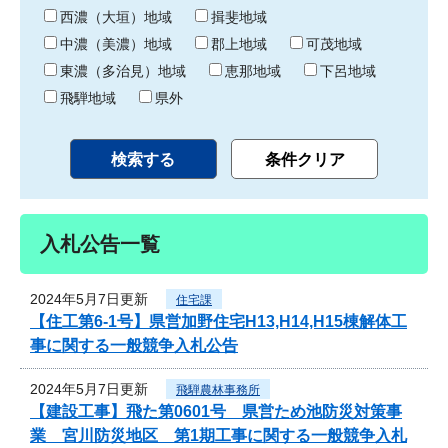
り
西濃（大垣）地域
揖斐地域
中濃（美濃）地域
郡上地域
可茂地域
東濃（多治見）地域
恵那地域
下呂地域
飛騨地域
県外
入札公告一覧
2024年5月7日更新
住宅課
【住工第6-1号】県営加野住宅H13,H14,H15棟解体工
事に関する一般競争入札公告
2024年5月7日更新
飛騨農林事務所
【建設工事】飛た第0601号 県営ため池防災対策事
業 宮川防災地区 第1期工事に関する一般競争入札