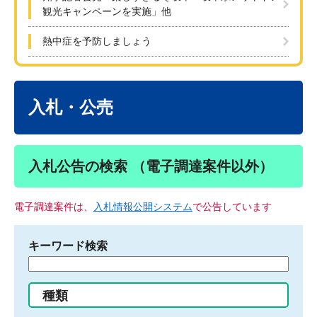
観光キャンペーンを実施」他
熱中症を予防しましょう
本
文
入札・公売
入札公告の検索 （電子調達案件以外）
電子調達案件は、
入札情報公開システム
で公告しています
キーワード検索
検
索
す
種類
る