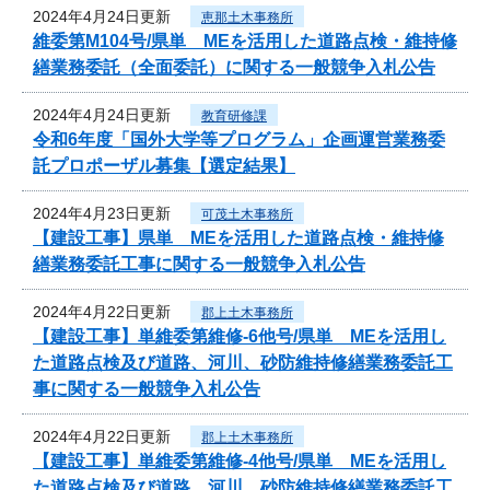
2024年4月24日更新
恵那土木事務所
維委第M104号/県単 MEを活用した道路点検・維持修
繕業務委託（全面委託）に関する一般競争入札公告
2024年4月24日更新
教育研修課
令和6年度「国外大学等プログラム」企画運営業務委
託プロポーザル募集【選定結果】
2024年4月23日更新
可茂土木事務所
【建設工事】県単 MEを活用した道路点検・維持修
繕業務委託工事に関する一般競争入札公告
2024年4月22日更新
郡上土木事務所
【建設工事】単維委第維修‐6他号/県単 MEを活用し
た道路点検及び道路、河川、砂防維持修繕業務委託工
事に関する一般競争入札公告
2024年4月22日更新
郡上土木事務所
【建設工事】単維委第維修‐4他号/県単 MEを活用し
た道路点検及び道路、河川、砂防維持修繕業務委託工