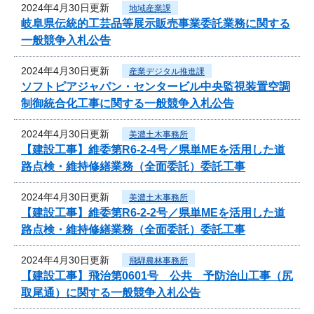
2024年4月30日更新
地域産業課
岐阜県伝統的工芸品等展示販売事業委託業務に関する
一般競争入札公告
2024年4月30日更新
産業デジタル推進課
ソフトピアジャパン・センタービル中央監視装置空調
制御統合化工事に関する一般競争入札公告
2024年4月30日更新
美濃土木事務所
【建設工事】維委第R6-2-4号／県単MEを活用した道
路点検・維持修繕業務（全面委託）委託工事
2024年4月30日更新
美濃土木事務所
【建設工事】維委第R6-2-2号／県単MEを活用した道
路点検・維持修繕業務（全面委託）委託工事
2024年4月30日更新
飛騨農林事務所
【建設工事】飛治第0601号 公共 予防治山工事（尻
取尾通）に関する一般競争入札公告