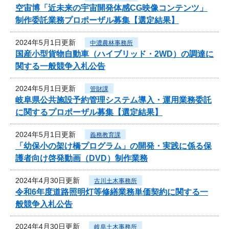
空宙博「近未来の宇宙開発体感CG映像コンテンツ」
制作委託業務プロポーザル募集【選定結果】
2024年5月1日更新
中濃農林事務所
国産小型貨物自動車（ハイブリッド・2WD）の調達に
関する一般競争入札公告
2024年5月1日更新
管財課
岐阜県公共施設予約管理システム導入・運用業務委託
に関するプロポーザル募集【選定結果】
2024年5月1日更新
義務教育課
「幼保小の架け橋プログラム」の開発・実践に係る保
護者向け啓発動画（DVD）制作業務
2024年4月30日更新
古川土木事務所
令和6年度道路照明灯等修繕業務単価契約に関する一
般競争入札公告
2024年4月30日更新
岐阜土木事務所