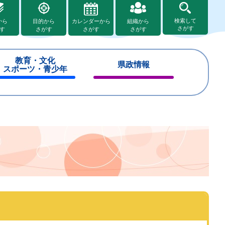
検索して
から
目的から
カレンダーから
組織から
さがす
す
さがす
さがす
さがす
教育・文化
県政情報
スポーツ・青少年
閉
閉
じ
じ
る
る