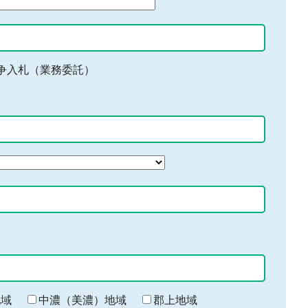
争入札（業務委託）
地域
中濃（美濃）地域
郡上地域