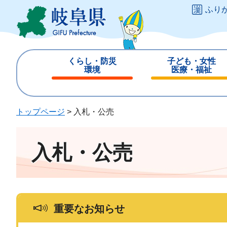
ペ
メ
ふり
ー
ニ
ジ
ュ
の
ー
先
を
くらし・防災
子ども・女性
頭
飛
環境
医療・福祉
で
ば
閉
閉
す
し
じ
じ
。
て
る
る
トップページ
>
入札・公売
本
文
へ
入札・公売
重要なお知らせ