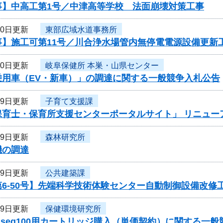
事】中高工第1号／中津高等学校 法面崩壊対策工事
20日更新
東部広域水道事務所
事】施工可第11号／川合浄水場管内無停電電源設備更新
20日更新
岐阜保健所 本巣・山県センター
乗用車（EV・新車）」の調達に関する一般競争入札公告
19日更新
子育て支援課
保育士・保育所支援センターポータルサイト」 リニュー
19日更新
森林研究所
機の調達
19日更新
公共建築課
6-50号】先端科学技術体験センター自動制御設備改修
19日更新
保健環境研究所
iseq100用カートリッジ購入（単価契約）に関する一