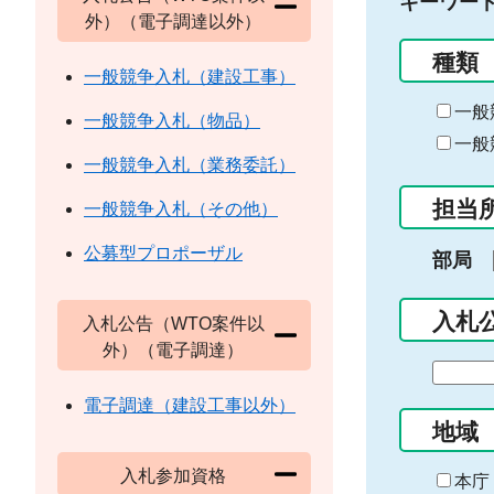
キーワー
外）（電子調達以外）
種類
一般競争入札（建設工事）
一般
一般競争入札（物品）
一般
一般競争入札（業務委託）
担当
一般競争入札（その他）
公募型プロポーザル
部局
入札
入札公告（WTO案件以
外）（電子調達）
期
間
電子調達（建設工事以外）
の
地域
始
入札参加資格
ま
本庁