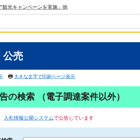
ア観光キャンペーンを実施」他
・公売
示
大きな文字で印刷ページ表示
告の検索 （電子調達案件以外）
、
入札情報公開システム
で公告しています