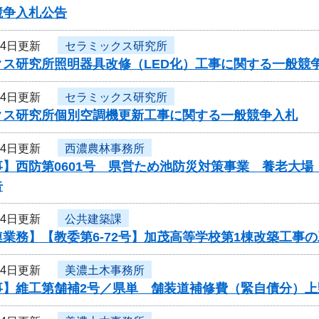
競争入札公告
24日更新
セラミックス研究所
クス研究所照明器具改修（LED化）工事に関する一般競
24日更新
セラミックス研究所
クス研究所個別空調機更新工事に関する一般競争入札
24日更新
西濃農林事務所
事】西防第0601号 県営ため池防災対策事業 養老大
告
24日更新
公共建築課
業務】【教委第6-72号】加茂高等学校第1棟改築工事
24日更新
美濃土木事務所
事】維工第舗補2号／県単 舗装道補修費（緊自債分）上