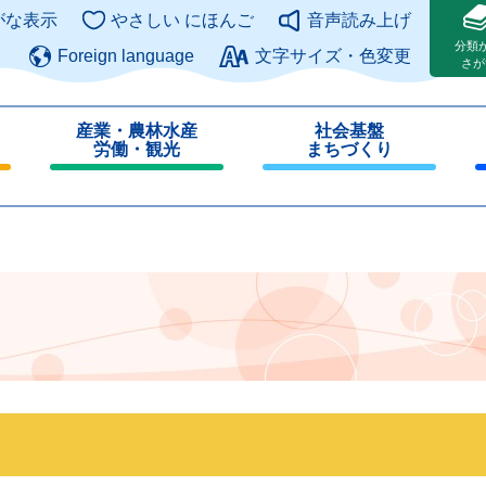
このページの本文へ
がな表示
やさしい にほんご
音声読み上げ
分類
Foreign language
文字サイズ・色変更
さが
産業・農林水産
社会基盤
労働・観光
まちづくり
閉
閉
じ
じ
る
る