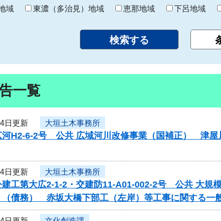
り
地域
東濃（多治見）地域
恵那地域
下呂地域
告一覧
24日更新
大垣土木事務所
河H2-6-2号 公共 広域河川改修事業（国補正） 
24日更新
大垣土木事務所
建工第大広2-1-2・交建防11-A01-002-2号 公共
）（債務） 赤坂大橋下部工（左岸）等工事に関する一
24日更新
文化創造課