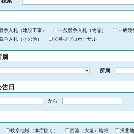
ド検索
検
索
す
る
キ
競争入札（建設工事）
一般競争入札（物品）
一般競
ー
競争入札（その他）
公募型プロポーザル
ワ
ー
所属
ド
を
所属
入
力
公告日
から
期
間
の
終
わ
岐阜地域（本庁除く）
西濃（大垣）地域
揖斐