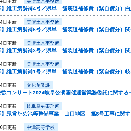
24日更新
美濃土木事務所
事】維工第舗補4号／県単 舗装道補修費（緊自債分）白
24日更新
美濃土木事務所
事】維工第舗補5号／県単 舗装道補修費（緊自債分）関
24日更新
美濃土木事務所
事】維工第舗補3号／県単 舗装道補修費（緊自債分）関
24日更新
美濃土木事務所
事】維工第舗補1号／県単 舗装道補修費（緊自債分）
24日更新
文化創造課
歓コンサート2024岐阜公演開催運営業務委託に関する
24日更新
岐阜農林事務所
事】県営ため池等整備事業 山口地区 第8号工事に関す
20日更新
中津高等学校