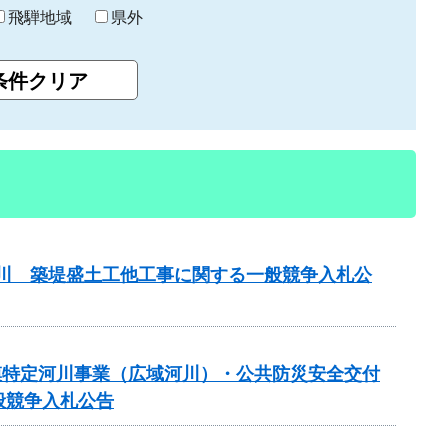
飛騨地域
県外
津屋川 築堤盛土工他工事に関する一般競争入札公
 大規模特定河川事業（広域河川）・公共防災安全交付
般競争入札公告