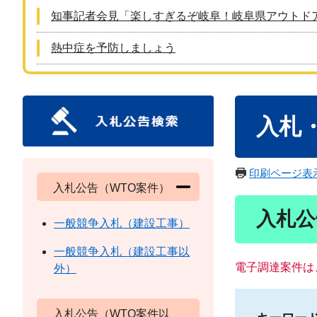
知事記者会見「楽しすぎるぞ岐阜！岐阜県アウトド
熱中症を予防しましょう
本
入札
文
印刷ページ表
入札公告（WTO案件）
入札公
一般競争入札（建設工事）
一般競争入札（建設工事以
電子調達案件は
外）
入札公告（WTO案件以