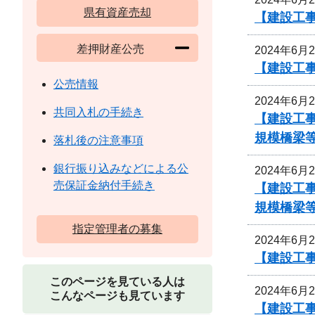
県有資産売却
【建設工
差押財産公売
2024年6月
【建設工
公売情報
2024年6月
共同入札の手続き
【建設工事
規模橋梁等
落札後の注意事項
銀行振り込みなどによる公
2024年6月
売保証金納付手続き
【建設工事
規模橋梁等
指定管理者の募集
2024年6月
【建設工
このページを見ている人は
2024年6月
こんなページも見ています
【建設工