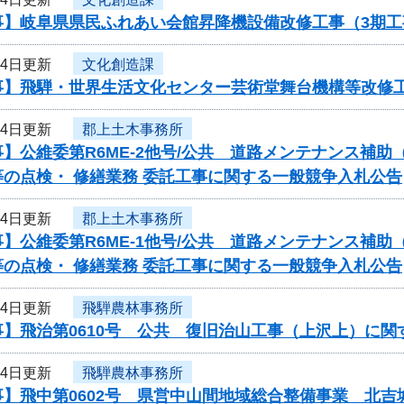
事】岐阜県県民ふれあい会館昇降機設備改修工事（3期
24日更新
文化創造課
事】飛騨・世界生活文化センター芸術堂舞台機構等改修
24日更新
郡上土木事務所
】公維委第R6ME-2他号/公共 道路メンテナンス補
の点検・ 修繕業務 委託工事に関する一般競争入札公告
24日更新
郡上土木事務所
】公維委第R6ME-1他号/公共 道路メンテナンス補
の点検・ 修繕業務 委託工事に関する一般競争入札公告
24日更新
飛騨農林事務所
事】飛治第0610号 公共 復旧治山工事（上沢上）に関
24日更新
飛騨農林事務所
事】飛中第0602号 県営中山間地域総合整備事業 北