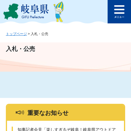
ペ
メ
このページの本文へ
ー
ニ
メ
ジ
ュ
ニ
の
ー
ュ
先
を
ー
頭
飛
トップページ
>
入札・公売
で
ば
す
し
入札・公売
。
て
本
文
へ
重要なお知らせ
知事記者会見「楽しすぎるぞ岐阜！岐阜県アウトドア