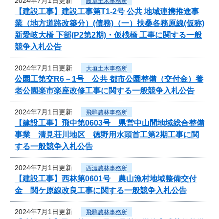
2024年7月1日更新
岐阜土木事務所
【建設工事】建設工事第T1-2号 公共 地域連携推進事
業（地方道路改築分）(債務)（一）扶桑各務原線(仮称)
新愛岐大橋 下部(P2第2期)・仮桟橋 工事に関する一般
競争入札公告
2024年7月1日更新
大垣土木事務所
公園工第交R6－1号 公共 都市公園整備（交付金）養
老公園楽市楽座改修工事に関する一般競争入札公告
2024年7月1日更新
飛騨農林事務所
【建設工事】飛中第0603号 県営中山間地域総合整備
事業 清見荘川地区 徳野用水頭首工第2期工事に関
する一般競争入札公告
2024年7月1日更新
西濃農林事務所
【建設工事】西林第0601号 農山漁村地域整備交付
金 関ケ原線改良工事に関する一般競争入札公告
2024年7月1日更新
飛騨農林事務所