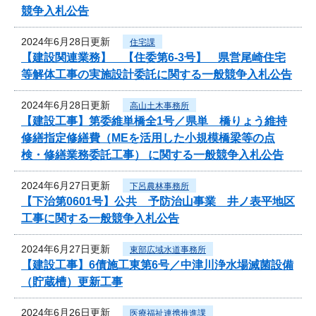
競争入札公告
2024年6月28日更新
住宅課
【建設関連業務】 【住委第6-3号】 県営尾崎住宅
等解体工事の実施設計委託に関する一般競争入札公告
2024年6月28日更新
高山土木事務所
【建設工事】第委維単橋全1号／県単 橋りょう維持
修繕指定修繕費（MEを活用した小規模橋梁等の点
検・修繕業務委託工事） に関する一般競争入札公告
2024年6月27日更新
下呂農林事務所
【下治第0601号】公共 予防治山事業 井ノ表平地区
工事に関する一般競争入札公告
2024年6月27日更新
東部広域水道事務所
【建設工事】6債施工東第6号／中津川浄水場滅菌設備
（貯蔵槽）更新工事
2024年6月26日更新
医療福祉連携推進課