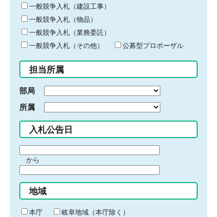
キ
一般競争入札（建設工事）
ー
一般競争入札（物品）
ワ
一般競争入札（業務委託）
ー
ド
一般競争入札（その他）
公募型プロポーザル
を
入
担当所属
力
部局
所属
入札公告日
期
から
間
期
の
間
始
地域
の
ま
終
り
わ
本庁
岐阜地域（本庁除く）