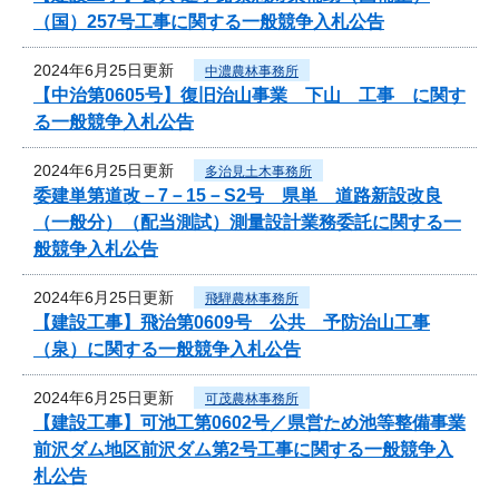
（国）257号工事に関する一般競争入札公告
2024年6月25日更新
中濃農林事務所
【中治第0605号】復旧治山事業 下山 工事 に関す
る一般競争入札公告
2024年6月25日更新
多治見土木事務所
委建単第道改－7－15－S2号 県単 道路新設改良
（一般分）（配当測試）測量設計業務委託に関する一
般競争入札公告
2024年6月25日更新
飛騨農林事務所
【建設工事】飛治第0609号 公共 予防治山工事
（泉）に関する一般競争入札公告
2024年6月25日更新
可茂農林事務所
【建設工事】可池工第0602号／県営ため池等整備事業
前沢ダム地区前沢ダム第2号工事に関する一般競争入
札公告