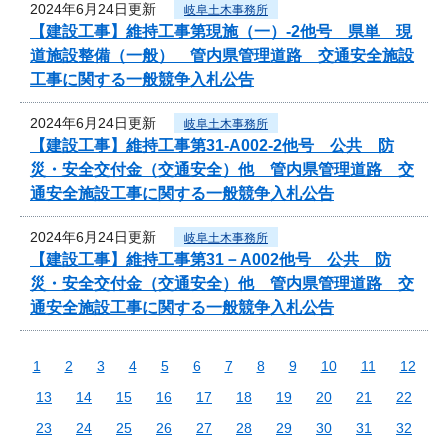
2024年6月24日更新
岐阜土木事務所
【建設工事】維持工事第現施（一）-2他号 県単 現
道施設整備（一般） 管内県管理道路 交通安全施設
工事に関する一般競争入札公告
2024年6月24日更新
岐阜土木事務所
【建設工事】維持工事第31-A002-2他号 公共 防
災・安全交付金（交通安全）他 管内県管理道路 交
通安全施設工事に関する一般競争入札公告
2024年6月24日更新
岐阜土木事務所
【建設工事】維持工事第31－A002他号 公共 防
災・安全交付金（交通安全）他 管内県管理道路 交
通安全施設工事に関する一般競争入札公告
1
2
3
4
5
6
7
8
9
10
11
12
13
14
15
16
17
18
19
20
21
22
23
24
25
26
27
28
29
30
31
32