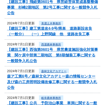
【建設工事】飛経第0601号 県営経営体育成基盤整備
事業 杉崎2期地区 第2号工事に関する一般競争入札
公告
2024年7月1日更新
美濃土木事務所
【建設工事】建工第道改4-9号/県単 道路新設改良
（一般分） （一）上野関線 他 道路改良工事
2024年7月1日更新
西濃農林事務所
【建設工事】西強第0601号 県営農道施設強化対策事
業 関ケ原中部第二期地区 第8期舗装工事に関する
一般競争入札公告
2024年7月1日更新
森林文化アカデミー
森ア工第6号／森林文化アカデミー森の情報センター
及び森の工房照明設備改修工事に関する一般競争入札
公告
2024年7月1日更新
岐阜農林事務所
【建設工事】公共 予防治山事業 車洞に関する一般