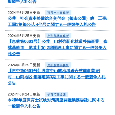
般競争入札公告
2024年6月25日更新
可茂土木事務所
公共 社会資本整備総合交付金（都市公園）他 工事/
工園1第都公花-4他号に関する一般競争入札公告
2024年6月25日更新
恵那農林事務所
【恵林第0601号】公共 山村強靭化林道整備事業 森
林基幹道 尾城山(5)-2線開設工事に関する一般競争入
札公告
2024年6月25日更新
恵那農林事務所
【恵中第0601号】県営中山間地域総合整備事業 岩
村・山岡地区 集落道第3期工事に関する一般競争入札
公告
2024年6月24日更新
子育て支援課
令和6年度保育士試験対策講座開催業務委託に関する
一般競争入札公告