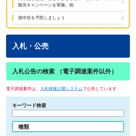
観光キャンペーンを実施」他
熱中症を予防しましょう
本
文
入札・公売
入札公告の検索 （電子調達案件以外）
電子調達案件は、
入札情報公開システム
で公告しています
キーワード検索
検
索
す
種類
る