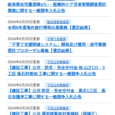
岐阜県在宅重度障がい・医療的ケア児者実態調査委託
業務に関する一般競争入札公告
2024年6月25日更新
観光誘客推進課
令和6年度海外旅行博等出展業務【選定結果】
2024年6月25日更新
子育て支援課
「子育て支援関連システム」開発及び運用・保守業務
委託プロポーザル募集【選定結果】
2024年6月25日更新
下呂土木事務所
【建設工事】公共 防災・安全交付金 他 山之口1・3
工区 落石対策他 工事に関する一般競争入札公告
2024年6月25日更新
下呂土木事務所
【建設工事】公共 防災・安全交付金 黒石1工区 黒
石谷護岸工事に関する一般競争入札公告
2024年6月25日更新
下呂土木事務所
【建設工事】公共 通学路緊急対策補助（国補正）