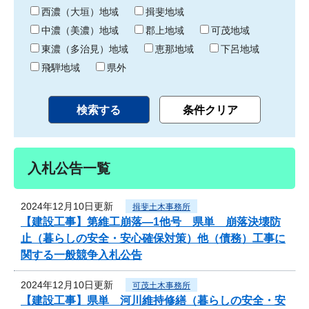
り
西濃（大垣）地域
揖斐地域
中濃（美濃）地域
郡上地域
可茂地域
東濃（多治見）地域
恵那地域
下呂地域
飛騨地域
県外
入札公告一覧
2024年12月10日更新
揖斐土木事務所
【建設工事】第維工崩落―1他号 県単 崩落決壊防
止（暮らしの安全・安心確保対策）他（債務）工事に
関する一般競争入札公告
2024年12月10日更新
可茂土木事務所
【建設工事】県単 河川維持修繕（暮らしの安全・安