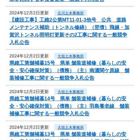
2024年12月2日更新
古川土木事務所
【建設工事】工維2公第MT11-01-3他号 公共 道路
メンテナンス補助（トンネル修繕）（翌債）飛越・加
賀沢トンネル照明灯更新その2工事に関する一般競争
入札公告
2024年12月2日更新
大垣土木事務所
県維工第舗補暮15号 県単 舗装道補修（暮らしの安
全・安心確保対策）（債務）（主）南濃関ケ原線 舗
装補修工事に関する一般競争入札公告
2024年12月2日更新
大垣土木事務所
県維工第舗補暮14号 県単 舗装道補修（暮らしの安
全・安心確保対策）（債務）（主）羽島養老線 舗装
補修工事に関する一般競争入札公告
2024年12月2日更新
大垣土木事務所
県維工第舗補暮13号 県単 舗装道補修（暮らしの安