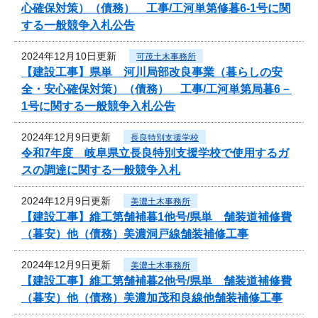
心確保対策）（債務） 工事/工河単第修暮6-1号に関
する一般競争入札公告
2024年12月10日更新
可茂土木事務所
【建設工事】県単 河川局部改良事業（暮らしの安
全・安心確保対策）（債務） 工事/工河単第局暮6－
1号に関する一般競争入札公告
2024年12月9日更新
長良特別支援学校
令和7年度 岐阜県立長良特別支援学校で使用するガ
スの調達に関する一般競争入札
2024年12月9日更新
美濃土木事務所
【建設工事】維工第舗補暮1他号/県単 舗装道補修費
（暮安）他（債務）美濃洞戸線舗装補修工事
2024年12月9日更新
美濃土木事務所
【建設工事】維工第舗補暮2他号/県単 舗装道補修費
（暮安）他（債務）美濃加茂和良線他舗装補修工事