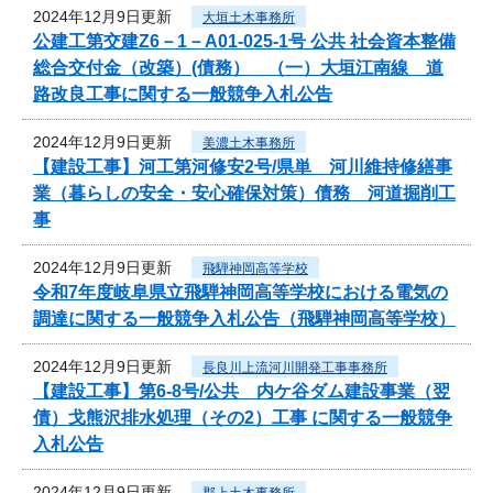
2024年12月9日更新
大垣土木事務所
公建工第交建Z6－1－A01-025-1号 公共 社会資本整備
総合交付金（改築）(債務） （一）大垣江南線 道
路改良工事に関する一般競争入札公告
2024年12月9日更新
美濃土木事務所
【建設工事】河工第河修安2号/県単 河川維持修繕事
業（暮らしの安全・安心確保対策）債務 河道掘削工
事
2024年12月9日更新
飛騨神岡高等学校
令和7年度岐阜県立飛騨神岡高等学校における電気の
調達に関する一般競争入札公告（飛騨神岡高等学校）
2024年12月9日更新
長良川上流河川開発工事事務所
【建設工事】第6-8号/公共 内ケ谷ダム建設事業（翌
債）戈熊沢排水処理（その2）工事 に関する一般競争
入札公告
2024年12月9日更新
郡上土木事務所