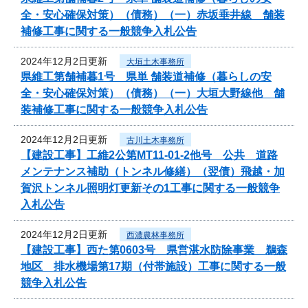
全・安心確保対策）（債務）（一）赤坂垂井線 舗装
補修工事に関する一般競争入札公告
2024年12月2日更新
大垣土木事務所
県維工第舗補暮1号 県単 舗装道補修（暮らしの安
全・安心確保対策）（債務）（一）大垣大野線他 舗
装補修工事に関する一般競争入札公告
2024年12月2日更新
古川土木事務所
【建設工事】工維2公第MT11-01-2他号 公共 道路
メンテナンス補助（トンネル修繕）（翌債）飛越・加
賀沢トンネル照明灯更新その1工事に関する一般競争
入札公告
2024年12月2日更新
西濃農林事務所
【建設工事】西た第0603号 県営湛水防除事業 鵜森
地区 排水機場第17期（付帯施設）工事に関する一般
競争入札公告