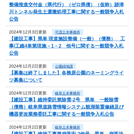
整備推進交付金（県代行）（ゼロ県債）（仮称）跡津
川トンネル発生土運搬処理工事に関する一般競争入札
公告
2024年12月3日更新
可茂土木事務所
【建設工事】県単 現道施設整備（一般）（債務） 工
事/工維4単第現施－1－2 他号に関する一般競争入札
公告
2024年12月2日更新
公園緑地課
【募集は終了しました】各務原公園のネーミングライ
ツ募集について
2024年12月2日更新
岐阜土木事務所
【建設工事】維持委託第除雪-2号 県単 一般除雪
（債務）岐阜県道路雪情報システム観測装置修繕及び
機器更改業務委託工事に関する一般競争入札公告
2024年12月2日更新
岐阜土木事務所
【建設工事】維持工事第崩落安-2他号 県単 崩落決