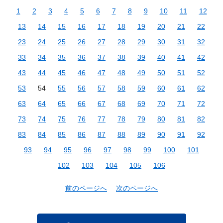
1
2
3
4
5
6
7
8
9
10
11
12
13
14
15
16
17
18
19
20
21
22
23
24
25
26
27
28
29
30
31
32
33
34
35
36
37
38
39
40
41
42
43
44
45
46
47
48
49
50
51
52
53
54
55
56
57
58
59
60
61
62
63
64
65
66
67
68
69
70
71
72
73
74
75
76
77
78
79
80
81
82
83
84
85
86
87
88
89
90
91
92
93
94
95
96
97
98
99
100
101
102
103
104
105
106
前のページへ
次のページへ