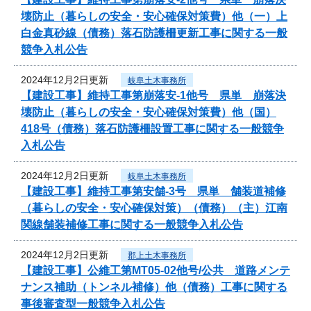
壊防止（暮らしの安全・安心確保対策費）他（一）上
白金真砂線（債務）落石防護柵更新工事に関する一般
競争入札公告
2024年12月2日更新
岐阜土木事務所
【建設工事】維持工事第崩落安-1他号 県単 崩落決
壊防止（暮らしの安全・安心確保対策費）他（国）
418号（債務）落石防護柵設置工事に関する一般競争
入札公告
2024年12月2日更新
岐阜土木事務所
【建設工事】維持工事第安舗-3号 県単 舗装道補修
（暮らしの安全・安心確保対策）（債務）（主）江南
関線舗装補修工事に関する一般競争入札公告
2024年12月2日更新
郡上土木事務所
【建設工事】公維工第MT05-02他号/公共 道路メンテ
ナンス補助（トンネル補修）他（債務）工事に関する
事後審査型一般競争入札公告