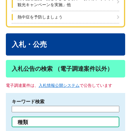
観光キャンペーンを実施」他
熱中症を予防しましょう
本
文
入札・公売
入札公告の検索 （電子調達案件以外）
電子調達案件は、
入札情報公開システム
で公告しています
キーワード検索
検
索
す
種類
る