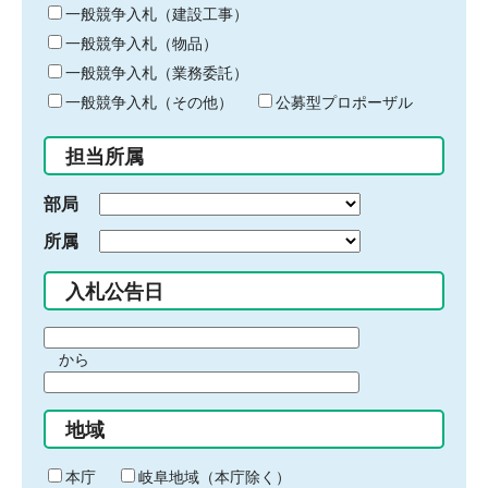
キ
一般競争入札（建設工事）
ー
一般競争入札（物品）
ワ
一般競争入札（業務委託）
ー
ド
一般競争入札（その他）
公募型プロポーザル
を
入
担当所属
力
部局
所属
入札公告日
期
から
間
期
の
間
始
地域
の
ま
終
り
わ
本庁
岐阜地域（本庁除く）