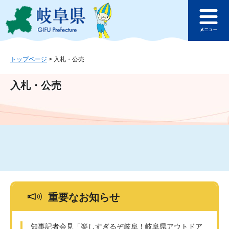
ペ
メ
このページの本文へ
ー
ニ
メ
ジ
ュ
ニ
の
ー
ュ
先
を
ー
頭
飛
トップページ
>
入札・公売
で
ば
す
し
入札・公売
。
て
本
文
へ
重要なお知らせ
知事記者会見「楽しすぎるぞ岐阜！岐阜県アウトドア