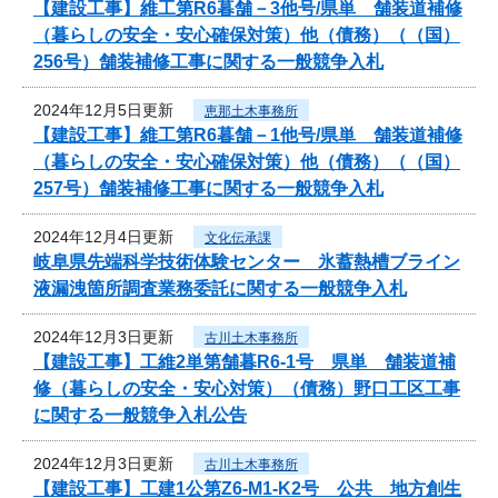
【建設工事】維工第R6暮舗－3他号/県単 舗装道補修
（暮らしの安全・安心確保対策）他（債務）（（国）
256号）舗装補修工事に関する一般競争入札
2024年12月5日更新
恵那土木事務所
【建設工事】維工第R6暮舗－1他号/県単 舗装道補修
（暮らしの安全・安心確保対策）他（債務）（（国）
257号）舗装補修工事に関する一般競争入札
2024年12月4日更新
文化伝承課
岐阜県先端科学技術体験センター 氷蓄熱槽ブライン
液漏洩箇所調査業務委託に関する一般競争入札
2024年12月3日更新
古川土木事務所
【建設工事】工維2単第舗暮R6-1号 県単 舗装道補
修（暮らしの安全・安心対策）（債務）野口工区工事
に関する一般競争入札公告
2024年12月3日更新
古川土木事務所
【建設工事】工建1公第Z6-M1-K2号 公共 地方創生