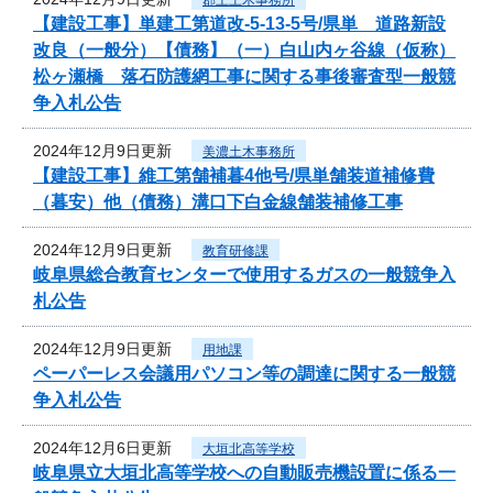
【建設工事】単建工第道改-5-13-5号/県単 道路新設
改良（一般分）【債務】（一）白山内ヶ谷線（仮称）
松ヶ瀬橋 落石防護網工事に関する事後審査型一般競
争入札公告
2024年12月9日更新
美濃土木事務所
【建設工事】維工第舗補暮4他号/県単舗装道補修費
（暮安）他（債務）溝口下白金線舗装補修工事
2024年12月9日更新
教育研修課
岐阜県総合教育センターで使用するガスの一般競争入
札公告
2024年12月9日更新
用地課
ペーパーレス会議用パソコン等の調達に関する一般競
争入札公告
2024年12月6日更新
大垣北高等学校
岐阜県立大垣北高等学校への自動販売機設置に係る一