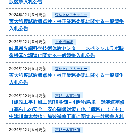
般競争入札公告
2024年12月6日更新
森林文化アカデミー
実大強度試験機点検・校正業務委託に関する一般競争
入札公告
2024年12月6日更新
文化伝承課
岐阜県先端科学技術体験センター スペシャルラボ映
像機器の調達に関する一般競争入札公告
2024年12月5日更新
森林文化アカデミー
実大強度試験機点検・校正業務委託に関する一般競争
入札公告
2024年12月5日更新
恵那土木事務所
【建設工事】維工第R6暮舗－4他号/県単 舗装道補修
（暮らしの安全・安心確保対策）他（債務）（（主）
中津川南木曽線）舗装補修工事に関する一般競争入札
2024年12月5日更新
恵那土木事務所