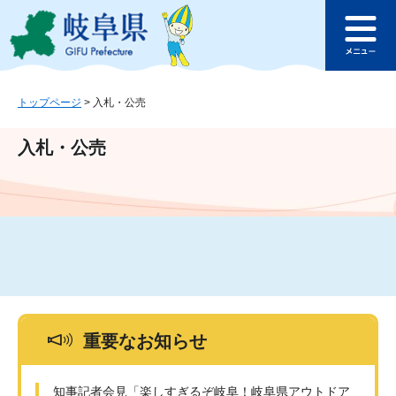
ペ
メ
このページの本文へ
ー
ニ
メ
ジ
ュ
ニ
の
ー
ュ
先
を
ー
頭
飛
トップページ
>
入札・公売
で
ば
す
し
入札・公売
。
て
本
文
へ
重要なお知らせ
知事記者会見「楽しすぎるぞ岐阜！岐阜県アウトドア