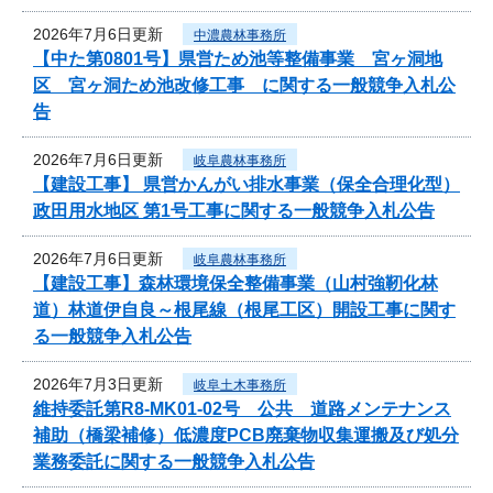
2026年7月6日更新
中濃農林事務所
【中た第0801号】県営ため池等整備事業 宮ヶ洞地
区 宮ヶ洞ため池改修工事 に関する一般競争入札公
告
2026年7月6日更新
岐阜農林事務所
【建設工事】 県営かんがい排水事業（保全合理化型）
政田用水地区 第1号工事に関する一般競争入札公告
2026年7月6日更新
岐阜農林事務所
【建設工事】森林環境保全整備事業（山村強靭化林
道）林道伊自良～根尾線（根尾工区）開設工事に関す
る一般競争入札公告
2026年7月3日更新
岐阜土木事務所
維持委託第R8-MK01-02号 公共 道路メンテナンス
補助（橋梁補修）低濃度PCB廃棄物収集運搬及び処分
業務委託に関する一般競争入札公告