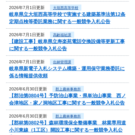
2026年7月1日更新
大垣西高等学校
岐阜県立大垣西高等学校で実施する建築基準法第12条
定期点検等委託業務に関する一般競争入札公告
2026年7月1日更新
高齢福祉課
【建設工事】岐阜県立寿楽苑電話交換設備等更新工事
に関する一般競争入札公告
2026年7月1日更新
出納管理課
岐阜県新電子入札システム構築・運用保守業務委託に
係る情報提供依頼
2026年6月30日更新
郡上農林事務所
【郡治第0804号】予防治山事業・県単治山事業 西ノ
会津地区・家ノ洞地区工事に関する一般競争入札公告
2026年6月30日更新
郡上農林事務所
【郡林第0802号】森林環境保全整備事業 林業専用道
小川東線（1工区）開設工事に関する一般競争入札公