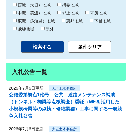
り
西濃（大垣）地域
揖斐地域
中濃（美濃）地域
郡上地域
可茂地域
東濃（多治見）地域
恵那地域
下呂地域
飛騨地域
県外
入札公告一覧
2026年7月6日更新
大垣土木事務所
公維委第橋点1他号 公共 道路メンテナンス補助
（トンネル・橋梁等点検調査）委託（MEを活用した
小規模橋梁等の点検・修繕業務）工事に関する一般競
争入札公告
2026年7月6日更新
大垣土木事務所