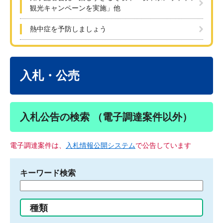
観光キャンペーンを実施」他
熱中症を予防しましょう
本
文
入札・公売
入札公告の検索 （電子調達案件以外）
電子調達案件は、
入札情報公開システム
で公告しています
キーワード検索
検
索
す
種類
る