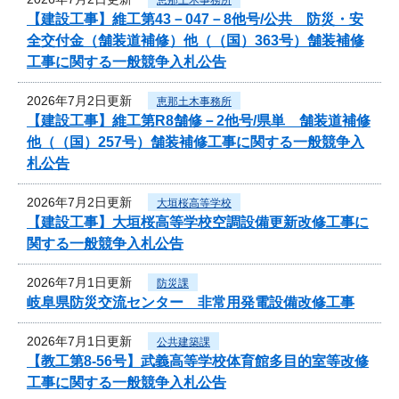
【建設工事】維工第43－047－8他号/公共 防災・安
全交付金（舗装道補修）他（（国）363号）舗装補修
工事に関する一般競争入札公告
2026年7月2日更新
恵那土木事務所
【建設工事】維工第R8舗修－2他号/県単 舗装道補修
他（（国）257号）舗装補修工事に関する一般競争入
札公告
2026年7月2日更新
大垣桜高等学校
【建設工事】大垣桜高等学校空調設備更新改修工事に
関する一般競争入札公告
2026年7月1日更新
防災課
岐阜県防災交流センター 非常用発電設備改修工事
2026年7月1日更新
公共建築課
【教工第8-56号】武義高等学校体育館多目的室等改修
工事に関する一般競争入札公告