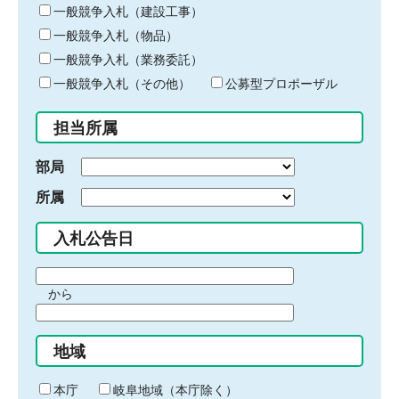
キ
一般競争入札（建設工事）
ー
一般競争入札（物品）
ワ
一般競争入札（業務委託）
ー
ド
一般競争入札（その他）
公募型プロポーザル
を
入
担当所属
力
部局
所属
入札公告日
期
から
間
期
の
間
始
地域
の
ま
終
り
わ
本庁
岐阜地域（本庁除く）