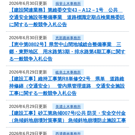
2026年6月30日更新
揖斐土木事務所
【建設関連業務】第維委交安43－A12－1号 公共
交通安全施設等整備事業 道路標識定期点検業務委託
に関する一般競争入札公告
2026年6月30日更新
恵那農林事務所
【恵中第0802号】県営中山間地域総合整備事業 三
郷・東野地区 用水路第3期・排水路第4期工事に関す
る一般競争入札公告
2026年6月29日更新
岐阜土木事務所
【建設工事】維持工事第R8単修交2号 県単 道路維
持修繕（交通安全） 管内県管理道路 交通安全施設
工事に関する一般競争入札公告
2026年6月29日更新
美濃土木事務所
【建設工事】砂工第急傾007号/公共 防災・安全交付金
（急傾斜地崩壊対策事業） 急傾斜地崩壊防止施設工事
2026年6月29日更新
西濃農林事務所