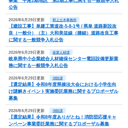
事業 平尾1期地区 第2期工事に関する一般競争入札
公告
2026年6月29日更新
郡上土木事務所
【建設工事】単建工第道改-5-8-1号 / 県単 道路新設改
良（一般分）（主）大和美並線（腰細）道路改良工事
に関する一般競争入札公告
2026年6月29日更新
産業人材課
岐阜県中小企業総合人材確保センター電話設備更新業
務に関する一般競争入札公告
2026年6月29日更新
消防課
【選定結果】令和8年度県操法大会における小学生向
け謎解きイベント実施委託業務に関するプロポーザル
募集
2026年6月29日更新
消防課
【選定結果】令和8年度ありがとね！消防団応援キャ
ンペーン事業委託業務に関するプロポーザル募集