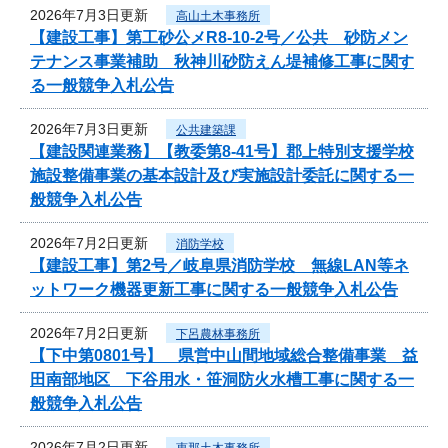
2026年7月3日更新
高山土木事務所
【建設工事】第工砂公メR8-10-2号／公共 砂防メン
テナンス事業補助 秋神川砂防えん堤補修工事に関す
る一般競争入札公告
2026年7月3日更新
公共建築課
【建設関連業務】【教委第8-41号】郡上特別支援学校
施設整備事業の基本設計及び実施設計委託に関する一
般競争入札公告
2026年7月2日更新
消防学校
【建設工事】第2号／岐阜県消防学校 無線LAN等ネ
ットワーク機器更新工事に関する一般競争入札公告
2026年7月2日更新
下呂農林事務所
【下中第0801号】 県営中山間地域総合整備事業 益
田南部地区 下谷用水・笹洞防火水槽工事に関する一
般競争入札公告
2026年7月2日更新
恵那土木事務所