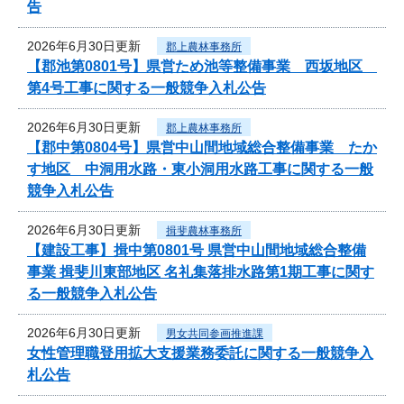
告
2026年6月30日更新
郡上農林事務所
【郡池第0801号】県営ため池等整備事業 西坂地区
第4号工事に関する一般競争入札公告
2026年6月30日更新
郡上農林事務所
【郡中第0804号】県営中山間地域総合整備事業 たか
す地区 中洞用水路・東小洞用水路工事に関する一般
競争入札公告
2026年6月30日更新
揖斐農林事務所
【建設工事】揖中第0801号 県営中山間地域総合整備
事業 揖斐川東部地区 名礼集落排水路第1期工事に関す
る一般競争入札公告
2026年6月30日更新
男女共同参画推進課
女性管理職登用拡大支援業務委託に関する一般競争入
札公告