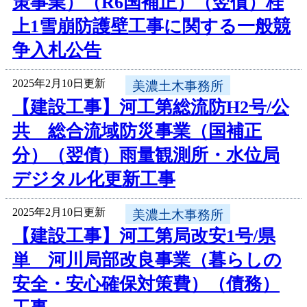
策事業）（R6国補正）（翌債）桂
上1雪崩防護壁工事に関する一般競
争入札公告
2025年2月10日更新
美濃土木事務所
【建設工事】河工第総流防H2号/公
共 総合流域防災事業（国補正
分）（翌債）雨量観測所・水位局
デジタル化更新工事
2025年2月10日更新
美濃土木事務所
【建設工事】河工第局改安1号/県
単 河川局部改良事業（暮らしの
安全・安心確保対策費）（債務）