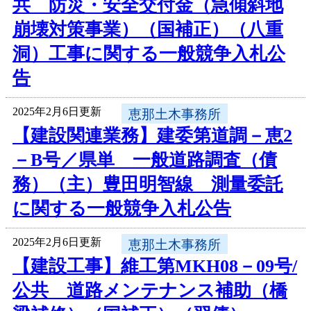
共 防災・安全交付金（急傾斜地
崩壊対策事業）（国補正）（八重
洞）工事に関する一般競争入札公
告
2025年2月6日更新
恵那土木事務所
【建設関連業務】建委第道調－恵2
－B号／県単 一般道路調査（債
務）（主）豊田明智線 測量委託
に関する一般競争入札公告
2025年2月6日更新
恵那土木事務所
【建設工事】維工第MKH08－09号/
公共 道路メンテナンス補助（橋