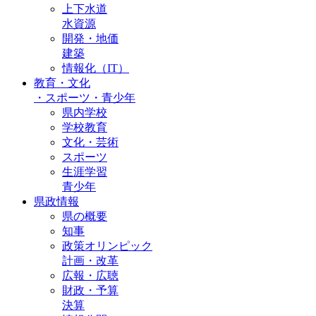
上下水道
水資源
開発・地価
建築
情報化（IT）
教育・文化
・
スポーツ・青少年
県内学校
学校教育
文化・芸術
スポーツ
生涯学習
青少年
県政情報
県の概要
知事
政策オリンピック
計画・改革
広報・広聴
財政・予算
決算