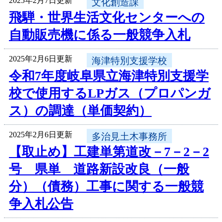
2025年2月7日更新
文化創造課
飛騨・世界生活文化センターへの
自動販売機に係る一般競争入札
2025年2月6日更新
海津特別支援学校
令和7年度岐阜県立海津特別支援学
校で使用するLPガス（プロパンガ
ス）の調達（単価契約）
2025年2月6日更新
多治見土木事務所
【取止め】工建単第道改－7－2－2
号 県単 道路新設改良（一般
分）（債務）工事に関する一般競
争入札公告