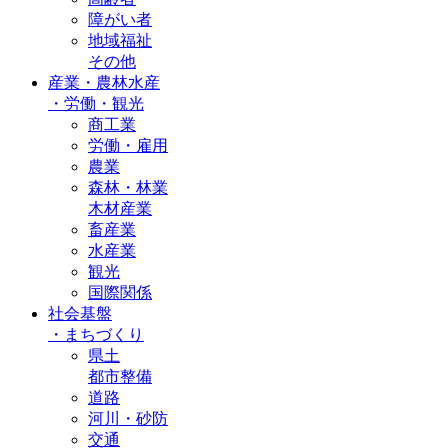
障がい者
地域福祉
その他
産業・農林水産
・
労働・観光
商工業
労働・雇用
農業
森林・林業
木材産業
畜産業
水産業
観光
国際関係
社会基盤
・
まちづくり
県土
都市整備
道路
河川・砂防
交通