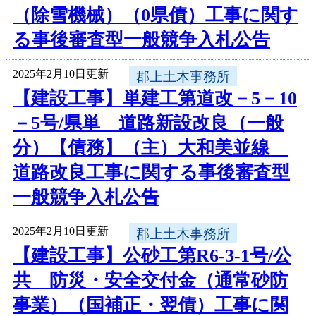
（除雪機械）（0県債）工事に関す
る事後審査型一般競争入札公告
2025年2月10日更新
郡上土木事務所
【建設工事】単建工第道改－5－10
－5号/県単 道路新設改良（一般
分）【債務】（主）大和美並線
道路改良工事に関する事後審査型
一般競争入札公告
2025年2月10日更新
郡上土木事務所
【建設工事】公砂工第R6-3-1号/公
共 防災・安全交付金（通常砂防
事業）（国補正・翌債）工事に関