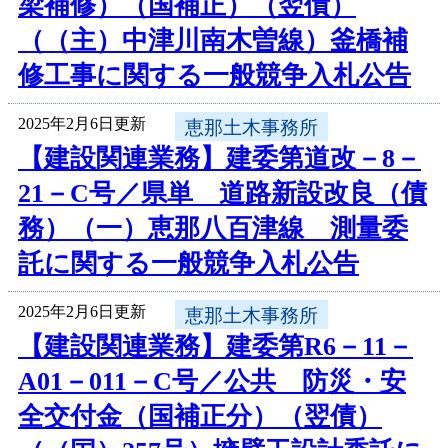
梁補修）（国補正）（翌債）
（（主）中津川南木曽線）釜橋補
修工事に関する一般競争入札公告
2025年2月6日更新
恵那土木事務所
【建設関連業務】建委第道改－8－
21－C号／県単 道路新設改良（債
務）（一）恵那八百津線 測量委
託に関する一般競争入札公告
2025年2月6日更新
恵那土木事務所
【建設関連業務】建委第R6－11－
A01－011－C号／公共 防災・安
全交付金（国補正分）（翌債）