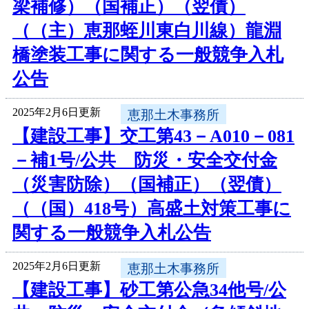
梁補修）（国補正）（翌債）
（（主）恵那蛭川東白川線）龍淵
橋塗装工事に関する一般競争入札
公告
2025年2月6日更新
恵那土木事務所
【建設工事】交工第43－A010－081
－補1号/公共 防災・安全交付金
（災害防除）（国補正）（翌債）
（（国）418号）高盛土対策工事に
関する一般競争入札公告
2025年2月6日更新
恵那土木事務所
【建設工事】砂工第公急34他号/公