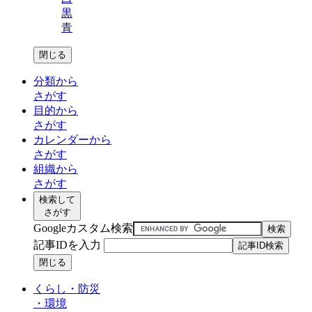
黒
青
閉じる
分類から
さがす
目的から
さがす
カレンダーから
さがす
組織から
さがす
検索して
さがす
Googleカスタム検索
記事IDを入力
閉じる
くらし・防災
・
環境