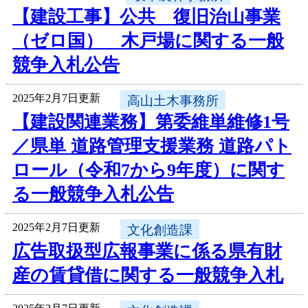
【建設工事】公共 復旧治山事業
（ゼロ国） 木戸場に関する一般
競争入札公告
2025年2月7日更新
高山土木事務所
【建設関連業務】第委維単維修1号
／県単 道路管理支援業務 道路パト
ロール（令和7から9年度）に関す
る一般競争入札公告
2025年2月7日更新
文化創造課
広告取扱型広報事業に係る県有財
産の賃貸借に関する一般競争入札