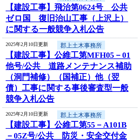
【建設工事】飛治第0624号 公共
ゼロ国 復旧治山工事（上沢上）
に関する一般競争入札公告
2025年2月10日更新
郡上土木事務所
【建設工事】公維工第MFH05－01
他号/公共 道路メンテナンス補助
（洞門補修）（国補正）他（翌
債）工事に関する事後審査型一般
競争入札公告
2025年2月10日更新
郡上土木事務所
【建設工事】公維工第55－A101B
－05Z号/公共 防災・安全交付金