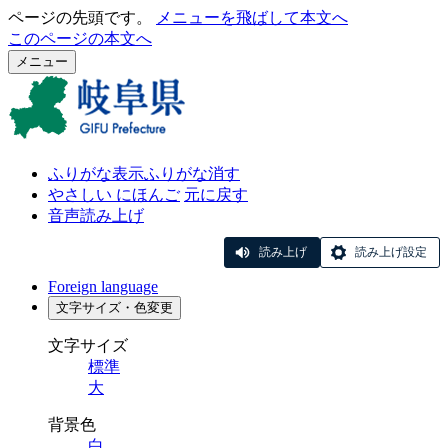
ページの先頭です。
メニューを飛ばして本文へ
このページの本文へ
メニュー
ふりがな表示
ふりがな消す
やさしい にほんご
元に戻す
音声読み上げ
読み上げ
読み上げ設定
Foreign language
文字サイズ・色変更
文字サイズ
標準
大
背景色
白