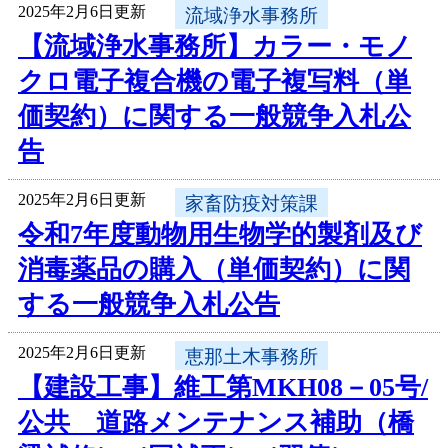
2025年2月6日更新
流域浄水事務所
【流域浄水事務所】カラー・モノ
クロ電子複合機の電子複写料（単
価契約）に関する一般競争入札公
告
2025年2月6日更新
家畜防疫対策課
令和7年度動物用生物学的製剤及び
消毒薬品の購入（単価契約）に関
する一般競争入札公告
2025年2月6日更新
恵那土木事務所
【建設工事】維工第MKH08－05号/
公共 道路メンテナンス補助（橋