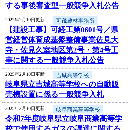
する事後審査型一般競争入札公告
2025年2月10日更新
可茂農林事務所
【建設工事】可経工第0601号／県
営経営体育成基盤整備事業佐見大
寺・佐見久室地区第2号・第4号工
事に関する一般競争入札公告
2025年2月10日更新
吉城高等学校
岐阜県立吉城高等学校への自動販
売機設置に係る一般競争入札
2025年2月10日更新
岐阜商業高等学校
令和7年度岐阜県立岐阜商業高等学
校で使用するガスの調達に関する