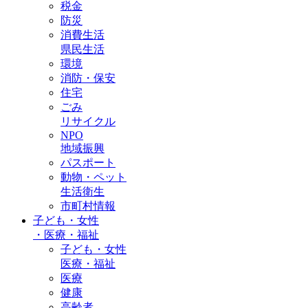
税金
防災
消費生活
県民生活
環境
消防・保安
住宅
ごみ
リサイクル
NPO
地域振興
パスポート
動物・ペット
生活衛生
市町村情報
子ども・女性
・
医療・福祉
子ども・女性
医療・福祉
医療
健康
高齢者