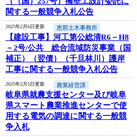
（（国）257号）擁壁工設計委託に
関する一般競争入札公告
2025年2月6日更新
恵那土木事務所
【建設工事】河工第公総清R6－H8
－2号/公共 総合流域防災事業（国
補正）（翌債）（千旦林川）護岸
工事に関する一般競争入札公告
2025年2月5日更新
農業経営課
岐阜県就農支援センター及び岐阜
県スマート農業推進センターで使
用する電気の調達に関する一般競
争入札