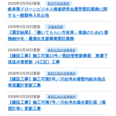
2026年3月26日更新
航空宇宙産業課
岐阜県ドローンビジネス推進研究会運営委託業務に関
する一般競争入札公告
2026年3月26日更新
労働雇用課
【選定結果】「働いてもらい方改革」推進のための 業
務細分化・最適化支援事業委託業務
2026年3月26日更新
東部広域水道事務所
【建設工事】施工可第13号／既設管更新事業 東濃下
流送水管更新（4工区）工事
2026年3月26日更新
東部広域水道事務所
【建設工事】施工可第5号／川合浄水場管内給水地点
等流量計更新工事
2026年3月26日更新
東部広域水道事務所
【建設工事】施工可第7号／川合浄水場水質計器（濁
度計等）更新工事