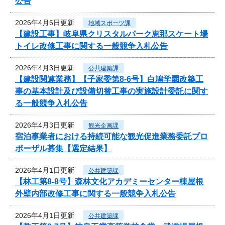
公告
2026年4月6日更新
地域スポーツ課
【建設工事】岐阜県クリスタルパーク恵那スケート場
トイレ改修工事に関する一般競争入札公告
2026年4月3日更新
公共建築課
【建設関連業務】【子家委第8-6号】白鳩学園改築工
事の基本設計及び設備切替工事の実施設計委託に関す
る一般競争入札公告
2026年4月3日更新
観光企画課
宿泊事業者における持続可能な観光促進業務委託プロ
ポーザル募集【選定結果】
2026年4月1日更新
公共建築課
【林工第8-8号】森林文化アカデミーセンター棟屋根
外壁内部改修工事に関する一般競争入札公告
2026年4月1日更新
公共建築課