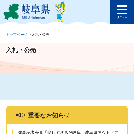
ペ
メ
このページの本文へ
ー
ニ
メ
ジ
ュ
ニ
の
ー
ュ
先
を
ー
頭
飛
トップページ
>
入札・公売
で
ば
す
し
入札・公売
。
て
本
文
へ
重要なお知らせ
知事記者会見「楽しすぎるぞ岐阜！岐阜県アウトドア