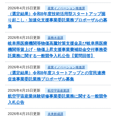
2026年4月15日更新
産業イノベーション推進課
（選定結果）令和8年度技術活用型スタートアップ掘
り起こし・加速化支援事業委託業務プロポーザルの募
集
2026年4月15日更新
薬務水道課
岐阜県医療機関等物価高騰対策支援金及び岐阜県医療
機関等賃上げ・物価上昇支援事業費補助金交付事務委
託業務に関する一般競争入札公告【質問回答】
2026年4月15日更新
産業イノベーション推進課
（選定結果）令和8年度スタートアップとの官民連携
促進事業委託業務プロポーザル募集
2026年4月15日更新
航空宇宙産業課
航空宇宙産業体験研修事業委託業務に関する一般競争
入札公告
2026年4月15日更新
未来創成課