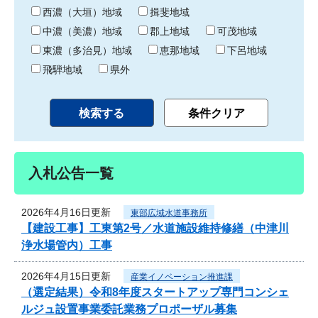
り
西濃（大垣）地域
揖斐地域
中濃（美濃）地域
郡上地域
可茂地域
東濃（多治見）地域
恵那地域
下呂地域
飛騨地域
県外
入札公告一覧
2026年4月16日更新
東部広域水道事務所
【建設工事】工東第2号／水道施設維持修繕（中津川
浄水場管内）工事
2026年4月15日更新
産業イノベーション推進課
（選定結果）令和8年度スタートアップ専門コンシェ
ルジュ設置事業委託業務プロポーザル募集