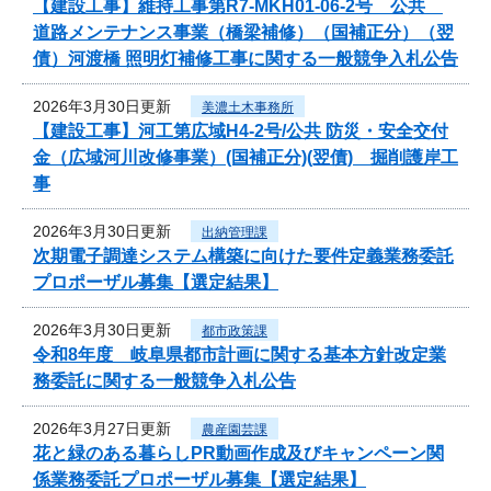
【建設工事】維持工事第R7-MKH01-06-2号 公共
道路メンテナンス事業（橋梁補修）（国補正分）（翌
債）河渡橋 照明灯補修工事に関する一般競争入札公告
2026年3月30日更新
美濃土木事務所
【建設工事】河工第広域H4-2号/公共 防災・安全交付
金（広域河川改修事業）(国補正分)(翌債) 掘削護岸工
事
2026年3月30日更新
出納管理課
次期電子調達システム構築に向けた要件定義業務委託
プロポーザル募集【選定結果】
2026年3月30日更新
都市政策課
令和8年度 岐阜県都市計画に関する基本方針改定業
務委託に関する一般競争入札公告
2026年3月27日更新
農産園芸課
花と緑のある暮らしPR動画作成及びキャンペーン関
係業務委託プロポーザル募集【選定結果】