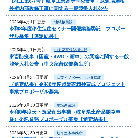
【教工第8-7号】岐阜工業高等学校食堂・武道場屋根
外壁内部改修工事に関する一般競争入札公告
2026年4月1日更新
地域振興課
令和8年度移住定住セミナー開催業務委託 プロポー
ザル募集【選定結果】
2026年4月1日更新
中央家畜保健衛生所
家畜防疫車（国産・4WD・新車）の調達に関する一般
競争入札公告（中央家畜保健衛生所）
2026年3月31日更新
産業イノベーション推進課
（選定結果）令和8年度起業家精神育成プロジェクト
事業プロポーザル募集
2026年3月30日更新
地域産業課
令和8年度天下逸品創出事業（岐阜県土産品開発事
業）委託業務プロポーザル募集【選定結果】
2026年3月30日更新
岐阜土木事務所