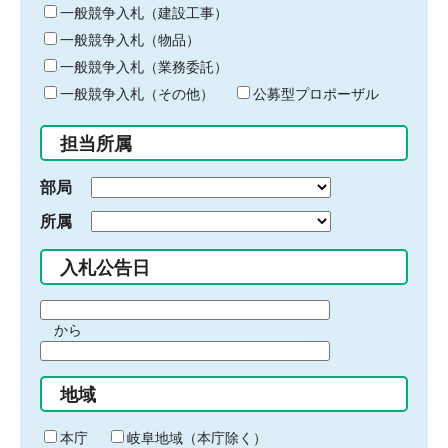
キ
一般競争入札（建設工事）
ー
一般競争入札（物品）
ワ
一般競争入札（業務委託）
ー
ド
一般競争入札（その他）
公募型プロポーザル
を
入
担当所属
力
部局
所属
入札公告日
期
から
間
期
の
間
始
地域
の
ま
終
り
わ
本庁
岐阜地域（本庁除く）