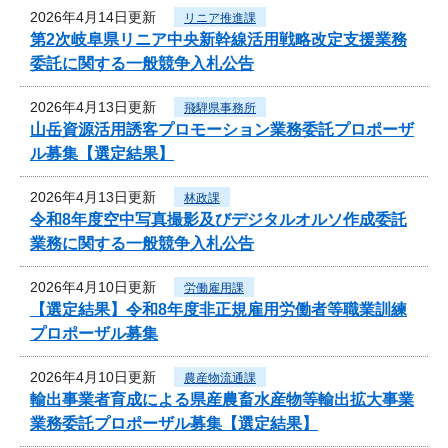
2026年4月14日更新
リニア推進課
第2次岐阜県リニア中央新幹線活用戦略改定支援業務
委託に関する一般競争入札公告
2026年4月13日更新
飛騨県事務所
山岳資源活用誘客プロモーション業務委託プロポーザ
ル募集【選定結果】
2026年4月13日更新
林政課
令和8年度空中写真撮影及びデジタルオルソ作成委託
業務に関する一般競争入札公告
2026年4月10日更新
労働雇用課
【選定結果】令和8年度非正規雇用労働者等職業訓練
プロポーザル募集
2026年4月10日更新
農産物流通課
輸出事業者育成による県産農畜水産物等輸出拡大事業
業務委託プロポーザル募集【選定結果】