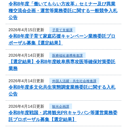
令和8年度「働いてもらい方改革」セミナー及び異業
種交流会企画・運営等業務委託に関する一般競争入札
公告
2026年4月15日更新
子育て支援課
令和8年度子育て家庭応援キャンペーン業務委託プロ
ポーザル募集【選定結果】
2026年4月14日更新
医療福祉連携推進課
【選定結果】令和8年度岐阜県専攻医等確保対策委託
業務
2026年4月14日更新
外国人活躍・共生社会推進課
令和8年度多文化共生実態調査業務委託に関する入札
公告
2026年4月14日更新
観光企画課
令和8年度戦国・武将観光PRキャラバン等運営業務委
託プロポーザル募集【選定結果】