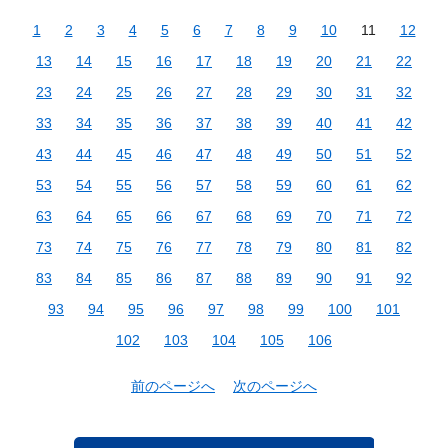
1
2
3
4
5
6
7
8
9
10
11
12
13
14
15
16
17
18
19
20
21
22
23
24
25
26
27
28
29
30
31
32
33
34
35
36
37
38
39
40
41
42
43
44
45
46
47
48
49
50
51
52
53
54
55
56
57
58
59
60
61
62
63
64
65
66
67
68
69
70
71
72
73
74
75
76
77
78
79
80
81
82
83
84
85
86
87
88
89
90
91
92
93
94
95
96
97
98
99
100
101
102
103
104
105
106
前のページへ
次のページへ