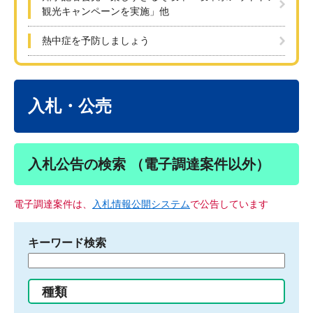
観光キャンペーンを実施」他
熱中症を予防しましょう
本
文
入札・公売
入札公告の検索 （電子調達案件以外）
電子調達案件は、
入札情報公開システム
で公告しています
キーワード検索
検
索
す
種類
る