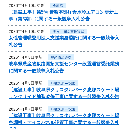
2026年4月10日更新
会計課
【建設工事】第5号 警察本部庁舎水冷エアコン更新工
事（第3期）に関する一般競争入札公告
2026年4月10日更新
男女共同参画推進課
女性管理職登用拡大支援業務委託に関する一般競争入
札公告
2026年4月8日更新
農産物流通課
岐阜県農産物販路開拓支援センター設置運営委託業務
に関する一般競争入札公告
2026年4月8日更新
地域スポーツ課
【建設工事】岐阜県クリスタルパーク恵那スケート場
リンクサイド舗装改修工事に関する一般競争入札公告
2026年4月7日更新
地域スポーツ課
【建設工事】岐阜県クリスタルパーク恵那スケート場
空調機・アイスパネル設置工事に関する一般競争入札