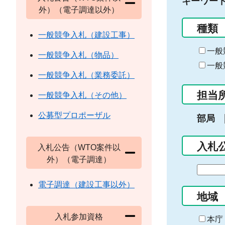
キーワー
外）（電子調達以外）
種類
一般競争入札（建設工事）
一般
一般競争入札（物品）
一般
一般競争入札（業務委託）
担当
一般競争入札（その他）
公募型プロポーザル
部局
入札
入札公告（WTO案件以
外）（電子調達）
期
間
電子調達（建設工事以外）
の
地域
始
入札参加資格
ま
本庁