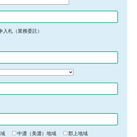
争入札（業務委託）
地域
中濃（美濃）地域
郡上地域