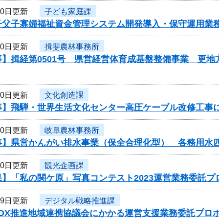
30日更新
子ども家庭課
子父子寡婦福祉資金管理システム開発導入・保守運用業
30日更新
揖斐農林事務所
】揖経第0501号 県営経営体育成基盤整備事業 更地
30日更新
文化創造課
事】飛騨・世界生活文化センター高圧ケーブル改修工事
30日更新
岐阜農林事務所
事】県営かんがい排水事業（保全合理化型） 各務用水
30日更新
観光企画課
】「私の関ケ原」写真コンテスト2023運営業務委託プ
29日更新
デジタル戦略推進課
度DX推進地域連携協議会にかかる運営支援業務委託プロ