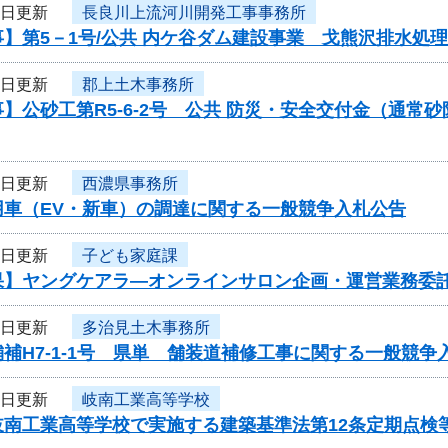
3日更新
長良川上流河川開発工事事務所
】第5－1号/公共 内ケ谷ダム建設事業 戈熊沢排水処
3日更新
郡上土木事務所
】公砂工第R5-6-2号 公共 防災・安全交付金（通
3日更新
西濃県事務所
用車（EV・新車）の調達に関する一般競争入札公告
3日更新
子ども家庭課
果】ヤングケアラ―オンラインサロン企画・運営業務委
3日更新
多治見土木事務所
補H7-1-1号 県単 舗装道補修工事に関する一般競争
3日更新
岐南工業高等学校
岐南工業高等学校で実施する建築基準法第12条定期点検