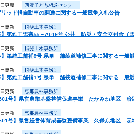
4日更新
西濃子ども相談センター
ブリッド軽自動車の調達に関する一般競争入札公告
4日更新
揖斐土木事務所
】第維工雪寒55－A019号 公共 防災・安全交付金
4日更新
揖斐土木事務所
事】第維工舗補8号 県単 舗装道補修工事に関する一般
4日更新
揖斐土木事務所
事】第維工舗補1号 県単 舗装道補修工事に関する一般
4日更新
恵那農林事務所
0501号】県営農業基盤整備促進事業 たかみね地区 暗
4日更新
恵那農林事務所
0501号】県営経営体育成基盤整備事業 久保原地区 ほ