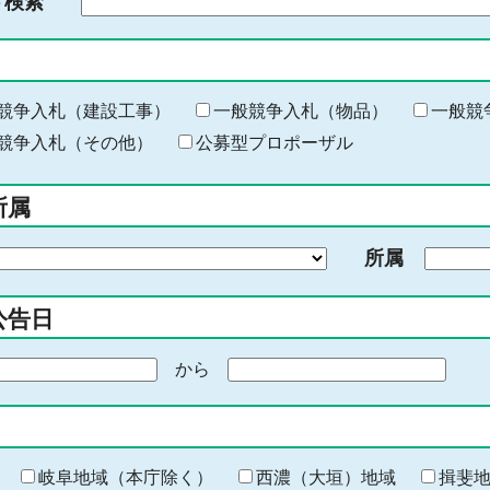
ド検索
検
索
す
る
キ
競争入札（建設工事）
一般競争入札（物品）
一般競
ー
競争入札（その他）
公募型プロポーザル
ワ
ー
所属
ド
を
所属
入
力
公告日
から
期
間
の
終
わ
岐阜地域（本庁除く）
西濃（大垣）地域
揖斐