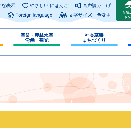
このページの本文へ
がな表示
やさしい にほんご
音声読み上げ
分類
Foreign language
文字サイズ・色変更
さが
産業・農林水産
社会基盤
労働・観光
まちづくり
閉
閉
じ
じ
る
る