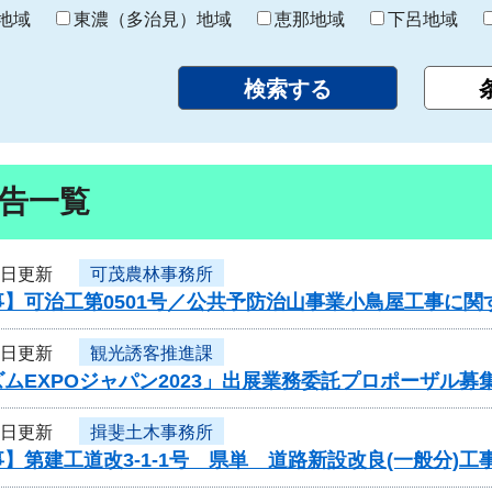
り
地域
東濃（多治見）地域
恵那地域
下呂地域
告一覧
4日更新
可茂農林事務所
事】可治工第0501号／公共予防治山事業小鳥屋工事に関
4日更新
観光誘客推進課
ムEXPOジャパン2023」出展業務委託プロポーザル募
4日更新
揖斐土木事務所
】第建工道改3-1-1号 県単 道路新設改良(一般分)