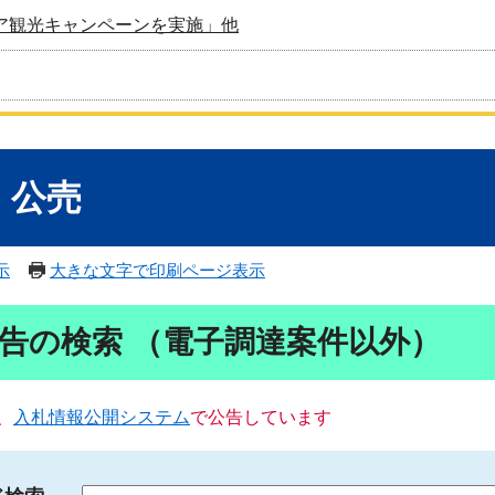
ア観光キャンペーンを実施」他
・公売
示
大きな文字で印刷ページ表示
告の検索 （電子調達案件以外）
、
入札情報公開システム
で公告しています