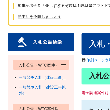
知事記者会見「楽しすぎるぞ岐阜！岐阜県アウトド
熱中症を予防しましょう
本
入札
文
印刷ページ表
入札公告（WTO案件）
入札公
一般競争入札（建設工事）
一般競争入札（建設工事以
電子調達案件は
外）
入札公告（WTO案件以