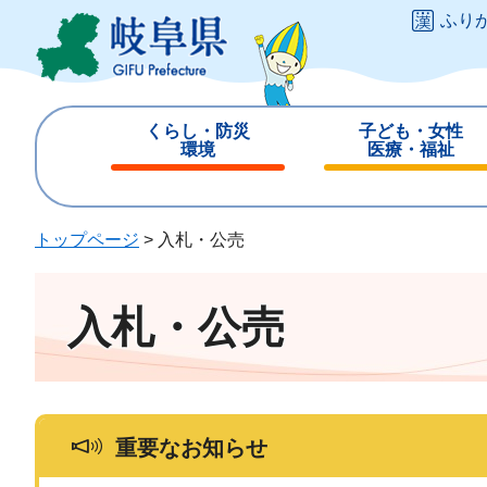
ペ
メ
ふり
ー
ニ
ジ
ュ
の
ー
先
を
くらし・防災
子ども・女性
頭
飛
環境
医療・福祉
で
ば
閉
閉
す
し
じ
じ
。
て
る
る
トップページ
>
入札・公売
本
文
へ
入札・公売
重要なお知らせ