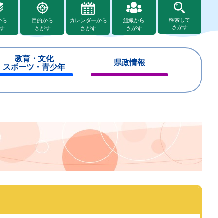
検索して
から
目的から
カレンダーから
組織から
さがす
す
さがす
さがす
さがす
教育・文化
県政情報
スポーツ・青少年
閉
閉
じ
じ
る
る