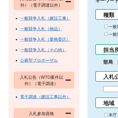
キーワー
外）（電子調達以外）
種類
一般競争入札（建設工事）
一般
一般競争入札（物品）
一般
一般競争入札（業務委託）
担当
一般競争入札（その他）
公募型プロポーザル
部局
入札
入札公告（WTO案件以
外）（電子調達）
期
間
電子調達（建設工事以外）
の
地域
始
入札参加資格
ま
本庁