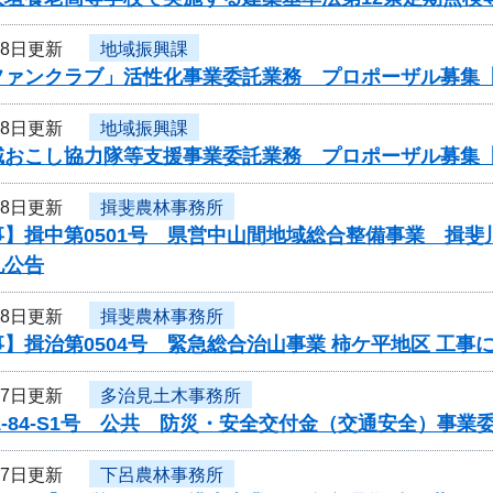
28日更新
地域振興課
ファンクラブ」活性化事業委託業務 プロポーザル募集
28日更新
地域振興課
域おこし協力隊等支援事業委託業務 プロポーザル募集
28日更新
揖斐農林事務所
事】揖中第0501号 県営中山間地域総合整備事業 揖
札公告
28日更新
揖斐農林事務所
】揖治第0504号 緊急総合治山事業 柿ケ平地区 工事
27日更新
多治見土木事務所
1-84-S1号 公共 防災・安全交付金（交通安全）事
27日更新
下呂農林事務所