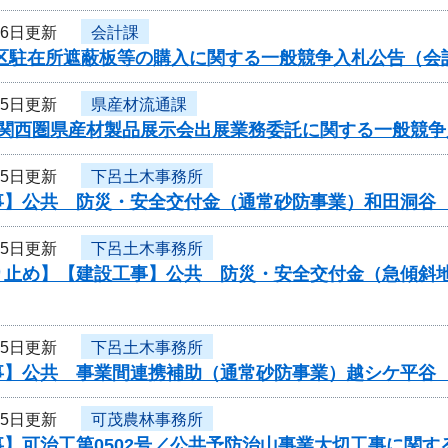
26日更新
会計課
地区駐在所遮蔽板等の購入に関する一般競争入札公告（会
25日更新
県産材流通課
度関西圏県産材製品展示会出展業務委託に関する一般競争
25日更新
下呂土木事務所
事】公共 防災・安全交付金（通常砂防事業）和田洞谷
25日更新
下呂土木事務所
り止め】【建設工事】公共 防災・安全交付金（急傾斜
25日更新
下呂土木事務所
事】公共 事業間連携補助（通常砂防事業）越シケ平谷
25日更新
可茂農林事務所
】可治工第0502号／公共予防治山事業大切工事に関す