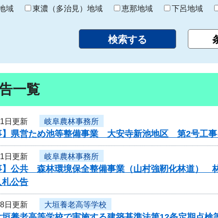
り
地域
東濃（多治見）地域
恵那地域
下呂地域
告一覧
31日更新
岐阜農林事務所
事】県営ため池等整備事業 大安寺新池地区 第2号工
31日更新
岐阜農林事務所
事】公共 森林環境保全整備事業（山村強靭化林道） 
入札公告
28日更新
大垣養老高等学校
大垣養老高等学校で実施する建築基準法第12条定期点検