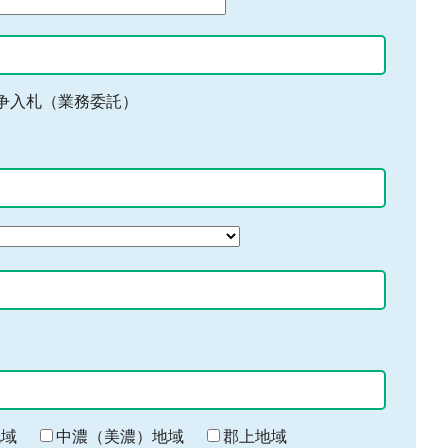
争入札（業務委託）
地域
中濃（美濃）地域
郡上地域