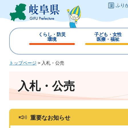
ペ
メ
ふり
ー
ニ
ジ
ュ
の
ー
先
を
くらし・防災
子ども・女性
頭
飛
環境
医療・福祉
で
ば
閉
閉
す
し
じ
じ
。
て
る
る
トップページ
>
入札・公売
本
文
へ
入札・公売
重要なお知らせ