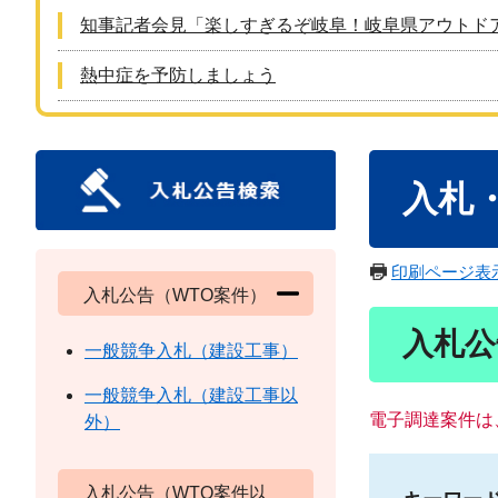
知事記者会見「楽しすぎるぞ岐阜！岐阜県アウトド
熱中症を予防しましょう
本
入札
文
印刷ページ表
入札公告（WTO案件）
入札公
一般競争入札（建設工事）
一般競争入札（建設工事以
電子調達案件は
外）
入札公告（WTO案件以