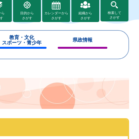
検索して
から
目的から
カレンダーから
組織から
さがす
す
さがす
さがす
さがす
教育・文化
県政情報
スポーツ・青少年
閉
閉
じ
じ
る
る