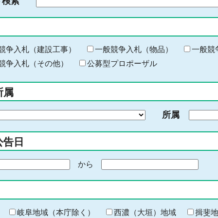
ド検索
検
索
す
る
キ
競争入札（建設工事）
一般競争入札（物品）
一般競
ー
競争入札（その他）
公募型プロポーザル
ワ
ー
所属
ド
を
所属
入
力
公告日
から
期
間
の
終
わ
岐阜地域（本庁除く）
西濃（大垣）地域
揖斐