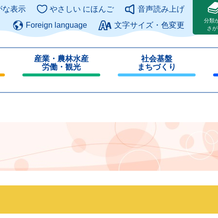
このページの本文へ
がな表示
やさしい にほんご
音声読み上げ
分類
Foreign language
文字サイズ・色変更
さが
産業・農林水産
社会基盤
労働・観光
まちづくり
閉
閉
じ
じ
る
る