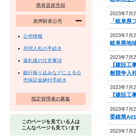
県有資産売却
2023年7月
「岐阜県
差押財産公売
2023年7月
公売情報
岐阜県地
共同入札の手続き
2023年7月
落札後の注意事項
【建設工
般競争入
銀行振り込みなどによる公
売保証金納付手続き
2023年7月
【建設工事
指定管理者の募集
2023年7月
委維第A0
このページを見ている人は
こんなページも見ています
2023年7月