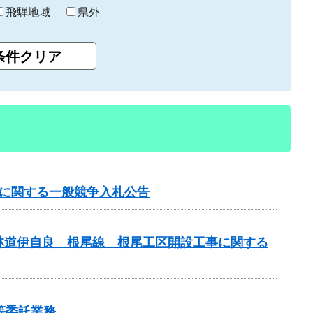
飛騨地域
県外
事に関する一般競争入札公告
林道伊自良 根尾線 根尾工区開設工事に関する
等委託業務