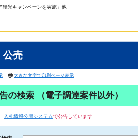
ア観光キャンペーンを実施」他
・公売
示
大きな文字で印刷ページ表示
告の検索 （電子調達案件以外）
、
入札情報公開システム
で公告しています