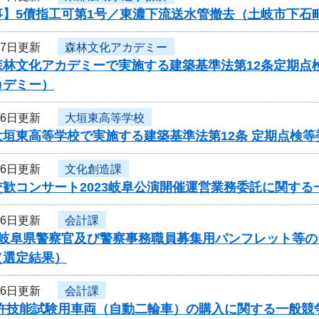
事】5債指工可第1号／東濃下流送水管撤去（土岐市下石
27日更新
森林文化アカデミー
森林文化アカデミーで実施する建築基準法第12条定期点
カデミー）
26日更新
大垣東高等学校
大垣東高等学校で実施する建築基準法第12条 定期点検
26日更新
文化創造課
歓コンサート2023岐阜公演開催運営業務委託に関する
26日更新
会計課
度岐阜県警察官及び警察事務職員募集用パンフレット等
（選定結果）
26日更新
会計課
免許技能試験用車両（自動二輪車）の購入に関する一般競