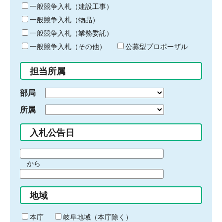
キ
一般競争入札（建設工事）
ー
一般競争入札（物品）
ワ
一般競争入札（業務委託）
ー
ド
一般競争入札（その他）
公募型プロポーザル
を
入
担当所属
力
部局
所属
入札公告日
期
から
間
期
の
間
始
地域
の
ま
終
り
わ
本庁
岐阜地域（本庁除く）