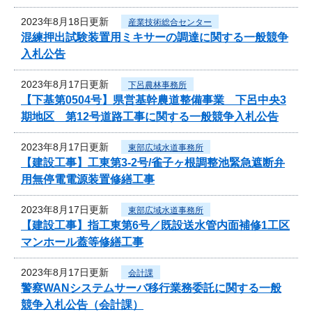
2023年8月18日更新
産業技術総合センター
混練押出試験装置用ミキサーの調達に関する一般競争
入札公告
2023年8月17日更新
下呂農林事務所
【下基第0504号】県営基幹農道整備事業 下呂中央3
期地区 第12号道路工事に関する一般競争入札公告
2023年8月17日更新
東部広域水道事務所
【建設工事】工東第3-2号/雀子ヶ根調整池緊急遮断弁
用無停電電源装置修繕工事
2023年8月17日更新
東部広域水道事務所
【建設工事】指工東第6号／既設送水管内面補修1工区
マンホール蓋等修繕工事
2023年8月17日更新
会計課
警察WANシステムサーバ移行業務委託に関する一般
競争入札公告（会計課）