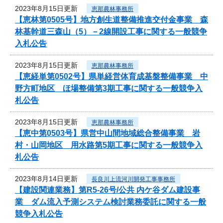
2023年8月15日更新
恵那農林事務所
【恵林第0505号】地方創生道整備推進交付金事業 森
林基幹道三森山（5）－2線開設工事に関する一般競争
入札公告
2023年8月15日更新
恵那農林事務所
【恵経単第0502号】県単経営体育成基盤整備事業 中
野方町地区 ほ場整備第3期工事に関する一般競争入
札公告
2023年8月15日更新
恵那農林事務所
【恵中第0503号】県営中山間地域総合整備事業 岩
村・山岡地区 用水路第5期工事に関する一般競争入
札公告
2023年8月14日更新
長良川上流河川開発工事事務所
【建設関連業務】第R5-26号/公共 内ケ谷ダム建設事
業 ダム流入予測システム検討業務委託に関する一般
競争入札公告