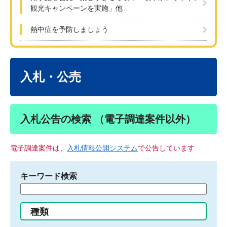
観光キャンペーンを実施」他
熱中症を予防しましょう
本
文
入札・公売
入札公告の検索 （電子調達案件以外）
電子調達案件は、
入札情報公開システム
で公告しています
キーワード検索
検
索
す
種類
る