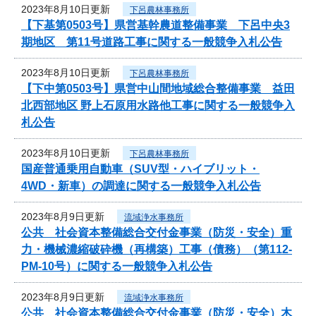
2023年8月10日更新
下呂農林事務所
【下基第0503号】県営基幹農道整備事業 下呂中央3
期地区 第11号道路工事に関する一般競争入札公告
2023年8月10日更新
下呂農林事務所
【下中第0503号】県営中山間地域総合整備事業 益田
北西部地区 野上石原用水路他工事に関する一般競争入
札公告
2023年8月10日更新
下呂農林事務所
国産普通乗用自動車（SUV型・ハイブリット・
4WD・新車）の調達に関する一般競争入札公告
2023年8月9日更新
流域浄水事務所
公共 社会資本整備総合交付金事業（防災・安全）重
力・機械濃縮破砕機（再構築）工事（債務）（第112-
PM-10号）に関する一般競争入札公告
2023年8月9日更新
流域浄水事務所
公共 社会資本整備総合交付金事業（防災・安全）木