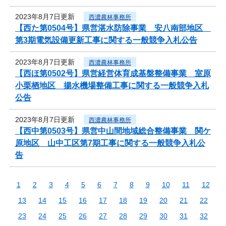
2023年8月7日更新
西濃農林事務所
【西た第0504号】県営湛水防除事業 安八南部地区
第3期電気設備更新工事に関する一般競争入札公告
2023年8月7日更新
西濃農林事務所
【西ほ第0502号】県営経営体育成基盤整備事業 室原
小栗栖地区 揚水機場整備工事に関する一般競争入札
公告
2023年8月7日更新
西濃農林事務所
【西中第0503号】県営中山間地域総合整備事業 関ケ
原地区 山中工区第7期工事に関する一般競争入札公
告
1
2
3
4
5
6
7
8
9
10
11
12
13
14
15
16
17
18
19
20
21
22
23
24
25
26
27
28
29
30
31
32