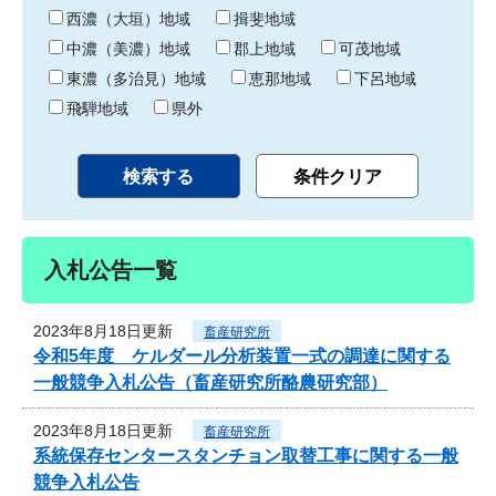
り
西濃（大垣）地域
揖斐地域
中濃（美濃）地域
郡上地域
可茂地域
東濃（多治見）地域
恵那地域
下呂地域
飛騨地域
県外
入札公告一覧
2023年8月18日更新
畜産研究所
令和5年度 ケルダール分析装置一式の調達に関する
一般競争入札公告（畜産研究所酪農研究部）
2023年8月18日更新
畜産研究所
系統保存センタースタンチョン取替工事に関する一般
競争入札公告