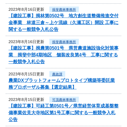
2023年8月16日更新
揖斐農林事務所
【建設工事】揖林第0502号 地方創生道整備推進交付
金事業 林道三倉～上ケ流線（久瀬工区）開設 工事に
関する一般競争入札公告
2023年8月16日更新
揖斐農林事務所
【建設工事】揖農第0501号 県営農道施設強化対策事
業 揖斐中部4期地区 舗装改良第4号 工事に関する
一般競争入札公告
2023年8月15日更新
農政課
農業DXプラットフォームプロトタイプ構築等委託業
務プロポーザル募集【選定結果】
2023年8月15日更新
可茂農林事務所
【建設工事】可経工第0501号／県営経営体育成基盤整
備事業佐見大寺地区第1号工事に関する一般競争入札
公告