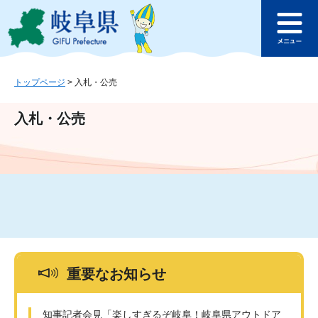
ペ
メ
このページの本文へ
ー
ニ
メ
ジ
ュ
ニ
の
ー
ュ
先
を
ー
頭
飛
トップページ
>
入札・公売
で
ば
す
し
入札・公売
。
て
本
文
へ
重要なお知らせ
知事記者会見「楽しすぎるぞ岐阜！岐阜県アウトドア