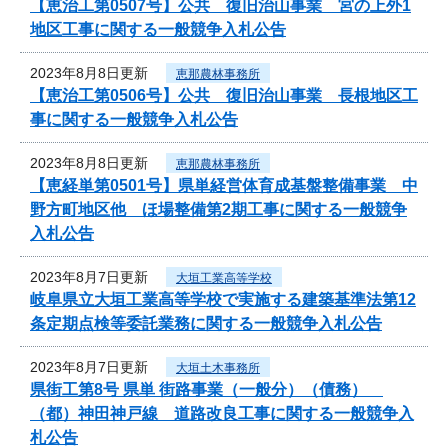
【恵治工第0507号】公共 復旧治山事業 宮の上外1
地区工事に関する一般競争入札公告
2023年8月8日更新
恵那農林事務所
【恵治工第0506号】公共 復旧治山事業 長根地区工
事に関する一般競争入札公告
2023年8月8日更新
恵那農林事務所
【恵経単第0501号】県単経営体育成基盤整備事業 中
野方町地区他 ほ場整備第2期工事に関する一般競争
入札公告
2023年8月7日更新
大垣工業高等学校
岐阜県立大垣工業高等学校で実施する建築基準法第12
条定期点検等委託業務に関する一般競争入札公告
2023年8月7日更新
大垣土木事務所
県街工第8号 県単 街路事業（一般分）（債務）
（都）神田神戸線 道路改良工事に関する一般競争入
札公告