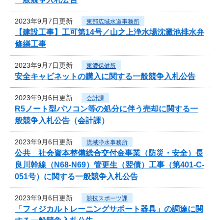
2023年9月7日更新
東部広域水道事務所
【建設工事】工可第14号／山之上浄水場沈澱池排水弁
修繕工事
2023年9月7日更新
東濃保健所
安全キャビネットの購入に関する一般競争入札公告
2023年9月6日更新
会計課
R5ノート型パソコン等の処分に伴う売却に関する一
般競争入札公告（会計課）
2023年9月6日更新
流域浄水事務所
公共 社会資本整備総合交付金事業（防災・安全）長
良川幹線（N68-N69）管更生（翌債）工事（第401-C-
051号）に関する一般競争入札公告
2023年9月6日更新
競技スポーツ課
「フィジカルトレーニングサポート器具」の調達に関