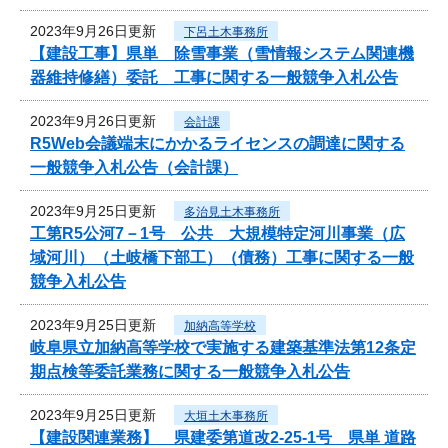
2023年9月26日更新
下呂土木事務所
【建設工事】県単 除雪事業（雪情報システム関連機
器維持修繕）委託 工事に関する一般競争入札公告
2023年9月26日更新
会計課
R5Web会議端末にかかるライセンスの調達に関する
一般競争入札公告（会計課）
2023年9月25日更新
多治見土木事務所
工第R5公河7－1号 公共 大規模特定河川事業（広
域河川）（土岐橋下部工）（債務）工事に関する一般
競争入札公告
2023年9月25日更新
加納高等学校
岐阜県立加納高等学校で実施する建築基準法第12条定
期点検等委託業務に関する一般競争入札公告
2023年9月25日更新
大垣土木事務所
【建設関連業務】 県建委第道改2-25-1号 県単 道路