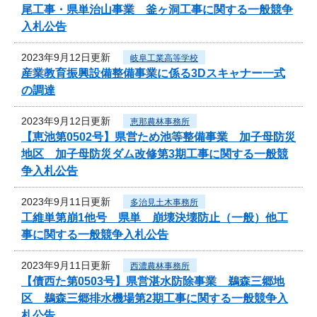
尾工事・県単治山事業 釜ヶ洞工事に関する一般競争
入札公告
2023年9月12日更新
岐阜工業高等学校
産業教育振興設備整備事業に係る3Dスキャナー一式
の調達
2023年9月12日更新
恵那農林事務所
【恵池第0502号】県営ため池等整備事業 加子母防災
地区 加子母防災ダム改修第3期工事に関する一般競
争入札公告
2023年9月11日更新
多治見土木事務所
工維単第崩1他号 県単 崩壊決壊防止（一般）他工
事に関する一般競争入札公告
2023年9月11日更新
西濃農林事務所
【債西た第0503号】県営湛水防除事業 鵜森三郷地
区 鵜森三郷排水機場第2期工事に関する一般競争入
札公告