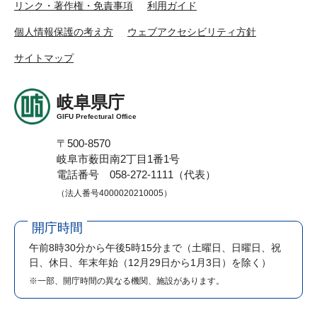
リンク・著作権・免責事項
利用ガイド
個人情報保護の考え方
ウェブアクセシビリティ方針
サイトマップ
岐阜県庁
GIFU Prefectural Office
〒500-8570
岐阜市薮田南2丁目1番1号
電話番号 058-272-1111（代表）
（法人番号4000020210005）
開庁時間
午前8時30分から午後5時15分まで
（土曜日、日曜日、祝
日、休日、年末年始（12月29日から1月3日）を除く）
※一部、開庁時間の異なる機関、施設があります。