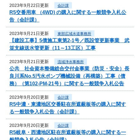
2023年9月22日更新
会計課
R5交番用車 （4WD) の購入に関する一般競争入札公
告（会計課）
2023年9月21日更新
東部広域水道事務所
【建設工事】5債施工東第2-1号／既設管更新事業 武
並支線送水管更新（11～13工区）工事
2023年9月21日更新
流域浄水事務所
公共 社会資本整備総合交付金事業（防災・安全）長
良川系No.5汚水ポンプ機械設備（再構築）工事（債
務）（第102-PM-21号）に関する一般競争入札公告
2023年9月20日更新
会計課
R5中濃・東濃地区交番駐在所遮蔽板等の購入に関す
る一般競争入札公告（会計課）
2023年9月20日更新
会計課
R5岐阜・西濃地区駐在所遮蔽板等の購入に関する一
般競争入札公告（会計課）