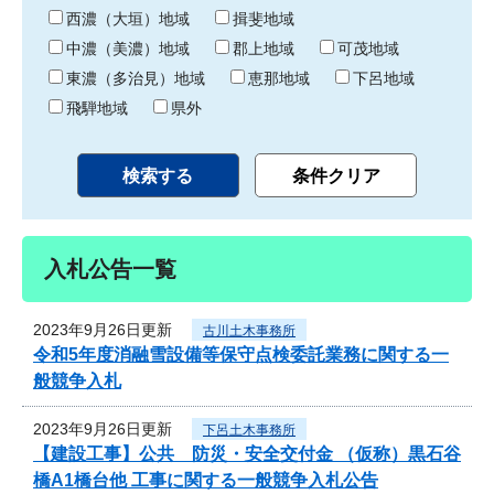
り
西濃（大垣）地域
揖斐地域
中濃（美濃）地域
郡上地域
可茂地域
東濃（多治見）地域
恵那地域
下呂地域
飛騨地域
県外
入札公告一覧
2023年9月26日更新
古川土木事務所
令和5年度消融雪設備等保守点検委託業務に関する一
般競争入札
2023年9月26日更新
下呂土木事務所
【建設工事】公共 防災・安全交付金 （仮称）黒石谷
橋A1橋台他 工事に関する一般競争入札公告