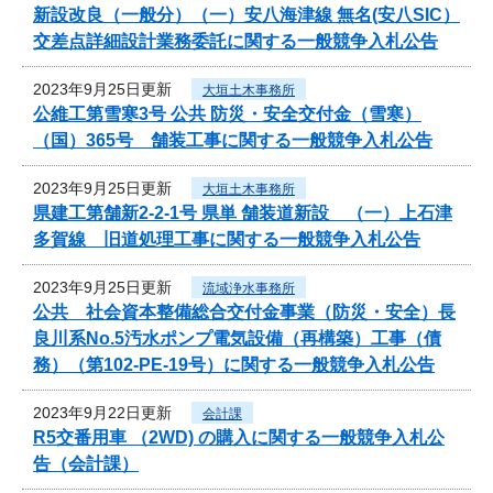
新設改良（一般分）（一）安八海津線 無名(安八SIC）
交差点詳細設計業務委託に関する一般競争入札公告
2023年9月25日更新
大垣土木事務所
公維工第雪寒3号 公共 防災・安全交付金（雪寒）
（国）365号 舗装工事に関する一般競争入札公告
2023年9月25日更新
大垣土木事務所
県建工第舗新2-2-1号 県単 舗装道新設 （一）上石津
多賀線 旧道処理工事に関する一般競争入札公告
2023年9月25日更新
流域浄水事務所
公共 社会資本整備総合交付金事業（防災・安全）長
良川系No.5汚水ポンプ電気設備（再構築）工事（債
務）（第102-PE-19号）に関する一般競争入札公告
2023年9月22日更新
会計課
R5交番用車 （2WD) の購入に関する一般競争入札公
告（会計課）