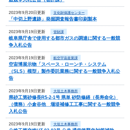
2023年9月20日更新
文化財保護センター
「中切上野遺跡」発掘調査報告書印刷製本
2023年9月19日更新
管財課
岐阜県庁舎で使用する都市ガスの調達に関する一般競
争入札公告
2023年9月19日更新
航空宇宙産業課
空宙博展示物「スペース・ローンチ・システム
（SLS）模型」製作委託業務に関する一般競争入札公
告
2023年9月19日更新
大垣土木事務所
県砂工第砂修長R5-2-1号 県単 砂防修繕（長寿命化）
（債務）小倉谷他 堰堤補修工工事に関する一般競争
入札公告
2023年9月19日更新
大垣土木事務所