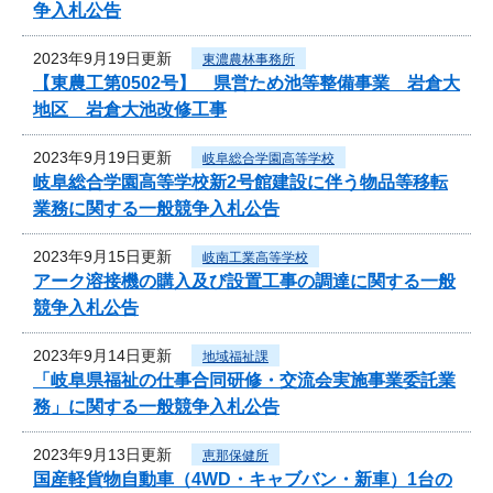
争入札公告
2023年9月19日更新
東濃農林事務所
【東農工第0502号】 県営ため池等整備事業 岩倉大
地区 岩倉大池改修工事
2023年9月19日更新
岐阜総合学園高等学校
岐阜総合学園高等学校新2号館建設に伴う物品等移転
業務に関する一般競争入札公告
2023年9月15日更新
岐南工業高等学校
アーク溶接機の購入及び設置工事の調達に関する一般
競争入札公告
2023年9月14日更新
地域福祉課
「岐阜県福祉の仕事合同研修・交流会実施事業委託業
務」に関する一般競争入札公告
2023年9月13日更新
恵那保健所
国産軽貨物自動車（4WD・キャブバン・新車）1台の