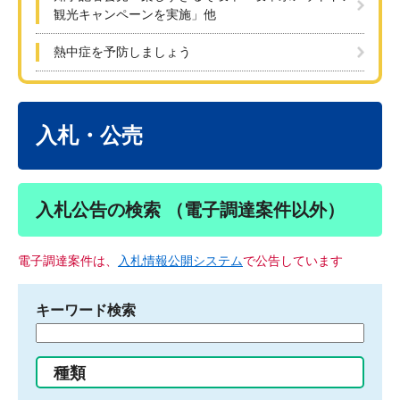
観光キャンペーンを実施」他
熱中症を予防しましょう
本
文
入札・公売
入札公告の検索 （電子調達案件以外）
電子調達案件は、
入札情報公開システム
で公告しています
キーワード検索
検
索
す
種類
る