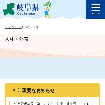
ペ
メ
このページの本文へ
ー
ニ
メ
ジ
ュ
ニ
の
ー
ュ
先
を
ー
頭
飛
トップページ
>
入札・公売
で
ば
す
し
入札・公売
。
て
本
文
へ
重要なお知らせ
知事記者会見「楽しすぎるぞ岐阜！岐阜県アウトドア