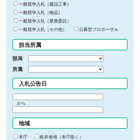
キ
一般競争入札（建設工事）
ー
一般競争入札（物品）
ワ
一般競争入札（業務委託）
ー
ド
一般競争入札（その他）
公募型プロポーザル
を
入
担当所属
力
部局
所属
入札公告日
期
から
間
期
の
間
始
地域
の
ま
終
り
わ
本庁
岐阜地域（本庁除く）