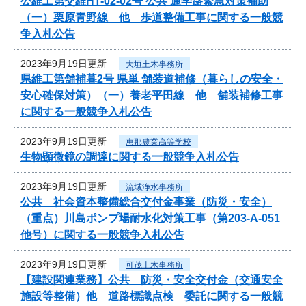
公維工第交維HT-02-02号 公共 通学路緊急対策補助
（一）栗原青野線 他 歩道整備工事に関する一般競
争入札公告
2023年9月19日更新
大垣土木事務所
県維工第舗補暮2号 県単 舗装道補修（暮らしの安全・
安心確保対策）（一）養老平田線 他 舗装補修工事
に関する一般競争入札公告
2023年9月19日更新
恵那農業高等学校
生物顕微鏡の調達に関する一般競争入札公告
2023年9月19日更新
流域浄水事務所
公共 社会資本整備総合交付金事業（防災・安全）
（重点）川島ポンプ場耐水化対策工事（第203-A-051
他号）に関する一般競争入札公告
2023年9月19日更新
可茂土木事務所
【建設関連業務】公共 防災・安全交付金（交通安全
施設等整備）他 道路標識点検 委託に関する一般競