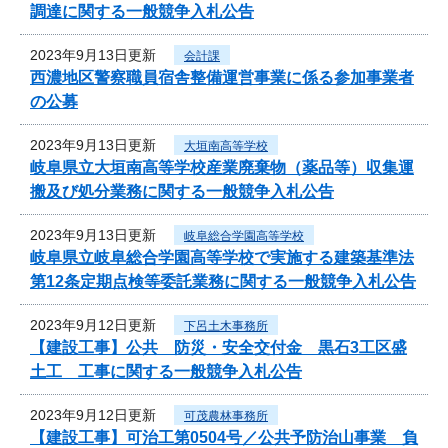
調達に関する一般競争入札公告
2023年9月13日更新
会計課
西濃地区警察職員宿舎整備運営事業に係る参加事業者
の公募
2023年9月13日更新
大垣南高等学校
岐阜県立大垣南高等学校産業廃棄物（薬品等）収集運
搬及び処分業務に関する一般競争入札公告
2023年9月13日更新
岐阜総合学園高等学校
岐阜県立岐阜総合学園高等学校で実施する建築基準法
第12条定期点検等委託業務に関する一般競争入札公告
2023年9月12日更新
下呂土木事務所
【建設工事】公共 防災・安全交付金 黒石3工区盛
土工 工事に関する一般競争入札公告
2023年9月12日更新
可茂農林事務所
【建設工事】可治工第0504号／公共予防治山事業 負