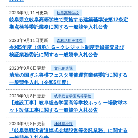
2023年9月11日更新
岐阜高等学校
岐阜県立岐阜高等学校で実施する建築基準法第12条定
期点検等委託業務に関する一般競争入札公告
2023年9月11日更新
森林活用推進課
令和5年度（仮称）G－クレジット制度登録審査及び
検証業務委託に関する一般競争入札公告
2023年9月8日更新
文化創造課
清流の国ぎふ将棋フェスタ開催運営業務委託に関する
一般競争入札（令和5年度）
2023年9月8日更新
岐阜総合学園高等学校
【建設工事】岐阜総合学園高等学校ホッケー場防球ネ
ット改修工事に関する一般競争入札公告
2023年9月8日更新
地域福祉課
「岐阜県戦没者追悼式会場設営等委託業務」に関する
一般競争入札公告