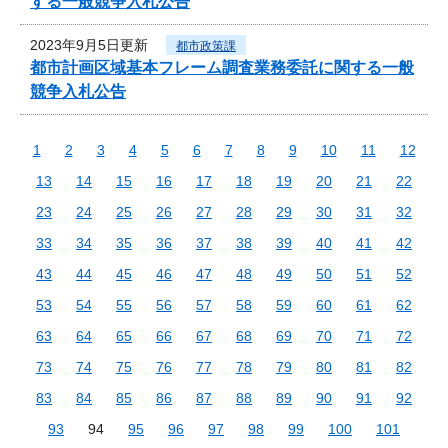
する一般競争入札公告
2023年9月5日更新
都市政策課
都市計画区域基本フレーム調査業務委託に関する一般
競争入札公告
1
2
3
4
5
6
7
8
9
10
11
12
13
14
15
16
17
18
19
20
21
22
23
24
25
26
27
28
29
30
31
32
33
34
35
36
37
38
39
40
41
42
43
44
45
46
47
48
49
50
51
52
53
54
55
56
57
58
59
60
61
62
63
64
65
66
67
68
69
70
71
72
73
74
75
76
77
78
79
80
81
82
83
84
85
86
87
88
89
90
91
92
93
94
95
96
97
98
99
100
101