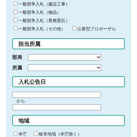
キ
一般競争入札（建設工事）
ー
一般競争入札（物品）
ワ
一般競争入札（業務委託）
ー
ド
一般競争入札（その他）
公募型プロポーザル
を
入
担当所属
力
部局
所属
入札公告日
期
から
間
期
の
間
始
地域
の
ま
終
り
わ
本庁
岐阜地域（本庁除く）