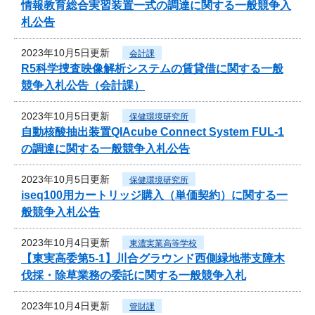
情報教育総合実習装置一式の調達に関する一般競争入
札公告
2023年10月5日更新
会計課
R5科学捜査映像解析システムの賃貸借に関する一般
競争入札公告（会計課）
2023年10月5日更新
保健環境研究所
自動核酸抽出装置QIAcube Connect System FUL-1
の調達に関する一般競争入札公告
2023年10月5日更新
保健環境研究所
iseq100用カートリッジ購入（単価契約）に関する一
般競争入札公告
2023年10月4日更新
東濃実業高等学校
【東実高委第5-1】川合グラウンド西側緑地帯支障木
伐採・除草業務の委託に関する一般競争入札
2023年10月4日更新
管財課