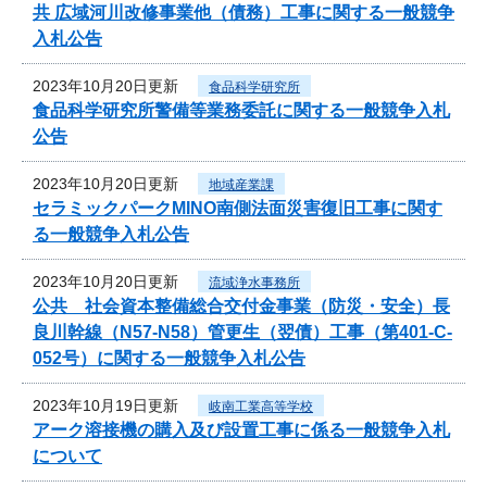
共 広域河川改修事業他（債務）工事に関する一般競争
入札公告
2023年10月20日更新
食品科学研究所
食品科学研究所警備等業務委託に関する一般競争入札
公告
2023年10月20日更新
地域産業課
セラミックパークMINO南側法面災害復旧工事に関す
る一般競争入札公告
2023年10月20日更新
流域浄水事務所
公共 社会資本整備総合交付金事業（防災・安全）長
良川幹線（N57-N58）管更生（翌債）工事（第401-C-
052号）に関する一般競争入札公告
2023年10月19日更新
岐南工業高等学校
アーク溶接機の購入及び設置工事に係る一般競争入札
について