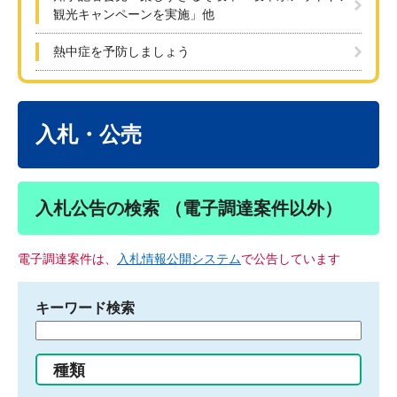
観光キャンペーンを実施」他
熱中症を予防しましょう
本
文
入札・公売
入札公告の検索 （電子調達案件以外）
電子調達案件は、
入札情報公開システム
で公告しています
キーワード検索
検
索
す
種類
る