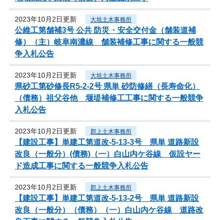
2023年10月2日更新
大垣土木事務所
公維工第舗補3号 公共 防災・安全交付金（舗装道補
修）（主）岐阜南濃線 舗装補修工事に関する一般競
争入札公告
2023年10月2日更新
大垣土木事務所
県砂工第砂修長R5-2-2号 県単 砂防修繕（長寿命化）
（債務）祖父谷他 堰堤補修工工事に関する一般競争
入札公告
2023年10月2日更新
郡上土木事務所
【建設工事】単建工第道改-5-13-3号 県単 道路新設
改良（一般分）(債務)（一）白山内ケ谷線 仮設ヤー
ド造成工事に関する一般競争入札公告
2023年10月2日更新
郡上土木事務所
【建設工事】単建工第道改-5-13-2号 県単 道路新設
改良（一般分）（債務）（一）白山内ケ谷線 道路改