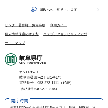
県政へのご意見・ご提案
リンク・著作権・免責事項
利用ガイド
個人情報保護の考え方
ウェブアクセシビリティ方針
サイトマップ
岐阜県庁
GIFU Prefectural Office
〒500-8570
岐阜市薮田南2丁目1番1号
電話番号 058-272-1111（代表）
（法人番号4000020210005）
開庁時間
午前8時30分から午後5時15分まで
（土曜日、日曜日、祝