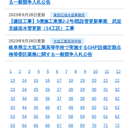
る一般競争入札公告
2023年9月28日更新
東部広域水道事務所
【建設工事】5債施工東第2-2号/既設管更新事業 武並
支線送水管更新（14工区）工事
2023年9月28日更新
大垣工業高等学校
岐阜県立大垣工業高等学校で実施するGHP設備定期点
検等委託業務に関する一般競争入札公告
1
2
3
4
5
6
7
8
9
10
11
12
13
14
15
16
17
18
19
20
21
22
23
24
25
26
27
28
29
30
31
32
33
34
35
36
37
38
39
40
41
42
43
44
45
46
47
48
49
50
51
52
53
54
55
56
57
58
59
60
61
62
63
64
65
66
67
68
69
70
71
72