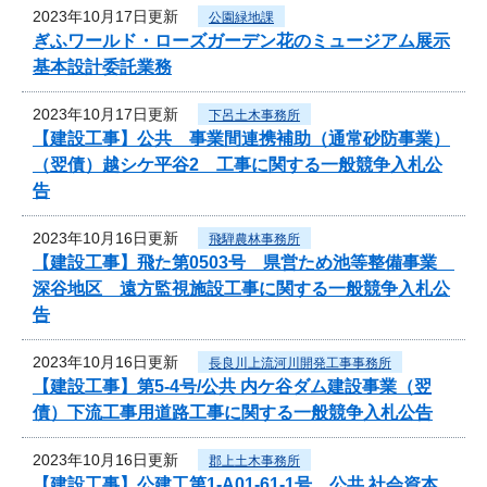
2023年10月17日更新
公園緑地課
ぎふワールド・ローズガーデン花のミュージアム展示
基本設計委託業務
2023年10月17日更新
下呂土木事務所
【建設工事】公共 事業間連携補助（通常砂防事業）
（翌債）越シケ平谷2 工事に関する一般競争入札公
告
2023年10月16日更新
飛騨農林事務所
【建設工事】飛た第0503号 県営ため池等整備事業
深谷地区 遠方監視施設工事に関する一般競争入札公
告
2023年10月16日更新
長良川上流河川開発工事事務所
【建設工事】第5-4号/公共 内ケ谷ダム建設事業（翌
債）下流工事用道路工事に関する一般競争入札公告
2023年10月16日更新
郡上土木事務所
【建設工事】公建工第1-A01-61-1号 公共 社会資本