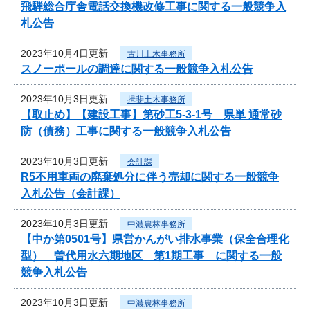
飛騨総合庁舎電話交換機改修工事に関する一般競争入
札公告
2023年10月4日更新
古川土木事務所
スノーポールの調達に関する一般競争入札公告
2023年10月3日更新
揖斐土木事務所
【取止め】【建設工事】第砂工5-3-1号 県単 通常砂
防（債務）工事に関する一般競争入札公告
2023年10月3日更新
会計課
R5不用車両の廃棄処分に伴う売却に関する一般競争
入札公告（会計課）
2023年10月3日更新
中濃農林事務所
【中か第0501号】県営かんがい排水事業（保全合理化
型） 曽代用水六期地区 第1期工事 に関する一般
競争入札公告
2023年10月3日更新
中濃農林事務所