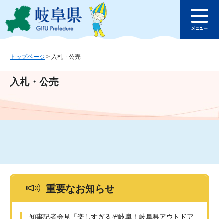
ペ
メ
このページの本文へ
ー
ニ
メ
ジ
ュ
ニ
の
ー
ュ
先
を
ー
頭
飛
トップページ
>
入札・公売
で
ば
す
し
入札・公売
。
て
本
文
へ
重要なお知らせ
知事記者会見「楽しすぎるぞ岐阜！岐阜県アウトドア