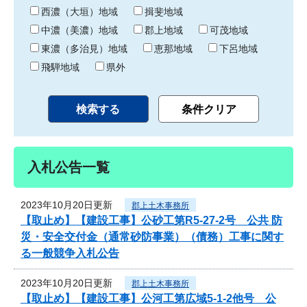
り
西濃（大垣）地域
揖斐地域
中濃（美濃）地域
郡上地域
可茂地域
東濃（多治見）地域
恵那地域
下呂地域
飛騨地域
県外
入札公告一覧
2023年10月20日更新
郡上土木事務所
【取止め】【建設工事】公砂工第R5-27-2号 公共 防
災・安全交付金（通常砂防事業）（債務）工事に関す
る一般競争入札公告
2023年10月20日更新
郡上土木事務所
【取止め】【建設工事】公河工第広域5-1-2他号 公