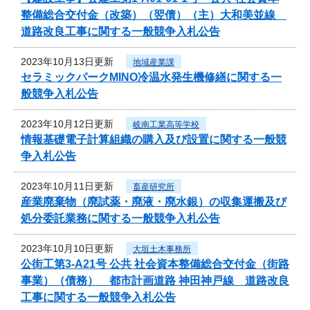
整備総合交付金（改築）（翌債）（主）大和美並線
道路改良工事に関する一般競争入札公告
2023年10月13日更新
地域産業課
セラミックパークMINO冷温水発生機修繕に関する一
般競争入札公告
2023年10月12日更新
岐南工業高等学校
情報基礎電子計算組織の購入及び設置に関する一般競
争入札公告
2023年10月11日更新
畜産研究所
産業廃棄物（廃試薬・廃液・廃水銀）の収集運搬及び
処分委託業務に関する一般競争入札公告
2023年10月10日更新
大垣土木事務所
公街工第3-A21号 公共 社会資本整備総合交付金（街路
事業）（債務） 都市計画道路 神田神戸線 道路改良
工事に関する一般競争入札公告