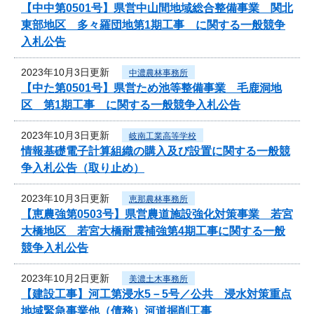
【中中第0501号】県営中山間地域総合整備事業 関北
東部地区 多々羅団地第1期工事 に関する一般競争
入札公告
2023年10月3日更新
中濃農林事務所
【中た第0501号】県営ため池等整備事業 毛鹿洞地
区 第1期工事 に関する一般競争入札公告
2023年10月3日更新
岐南工業高等学校
情報基礎電子計算組織の購入及び設置に関する一般競
争入札公告（取り止め）
2023年10月3日更新
恵那農林事務所
【恵農強第0503号】県営農道施設強化対策事業 若宮
大橋地区 若宮大橋耐震補強第4期工事に関する一般
競争入札公告
2023年10月2日更新
美濃土木事務所
【建設工事】河工第浸水5－5号／公共 浸水対策重点
地域緊急事業他（債務）河道掘削工事