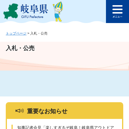
ペ
メ
このページの本文へ
ー
ニ
メ
ジ
ュ
ニ
の
ー
ュ
先
を
ー
頭
飛
トップページ
>
入札・公売
で
ば
す
し
入札・公売
。
て
本
文
へ
重要なお知らせ
知事記者会見「楽しすぎるぞ岐阜！岐阜県アウトドア