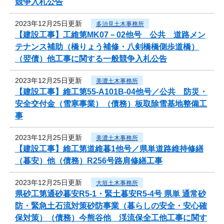
競争入札公告
2023年12月25日更新
多治見土木事務所
【建設工事】工維第MK07－02他号 公共 道路メン
テナンス補助（橋りょう補修・八剣橋橋側歩道橋）
（翌債）他工事に関する一般競争入札公告
2023年12月25日更新
美濃土木事務所
【建設工事】維工第55-A101B-04他号／公共 防災・
安全交付金（雪寒事業）（債務）板取除雪基地整備工
事
2023年12月25日更新
美濃土木事務所
【建設工事】維工第道維暮1他号／県単道路維持修繕
（暮安）他（債務）R256号路肩修繕工事
2023年12月25日更新
大垣土木事務所
県砂工第通砂暮安R5-1・緊土暮安R5-4号 県単 通常砂
防・緊急土石流対策砂防事業（暮らしの安全・安心確
保対策）（債務）今熊谷他 渓流保全工他工事に関す