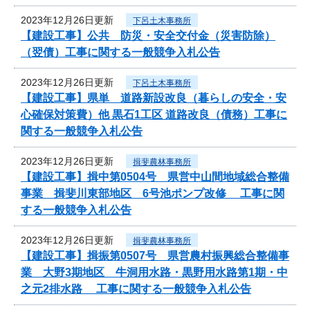
2023年12月26日更新
下呂土木事務所
【建設工事】公共 防災・安全交付金（災害防除）
（翌債）工事に関する一般競争入札公告
2023年12月26日更新
下呂土木事務所
【建設工事】県単 道路新設改良（暮らしの安全・安
心確保対策費）他 黒石1工区 道路改良（債務）工事に
関する一般競争入札公告
2023年12月26日更新
揖斐農林事務所
【建設工事】揖中第0504号 県営中山間地域総合整備
事業 揖斐川東部地区 6号池ポンプ改修 工事に関
する一般競争入札公告
2023年12月26日更新
揖斐農林事務所
【建設工事】揖振第0507号 県営農村振興総合整備事
業 大野3期地区 牛洞用水路・黒野用水路第1期・中
之元2排水路 工事に関する一般競争入札公告