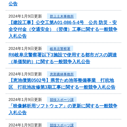
公告
2024年1月9日更新
郡上土木事務所
【建設工事】公交工第A01-086-5-4号 公共 防災・安
全交付金（交通安全）（翌債）工事に関する一般競争
入札公告
2024年1月9日更新
岐阜北警察署
R6岐阜北警察署以下3施設で使用する都市ガスの調達
（単価契約）に関する一般競争入札公告
2024年1月9日更新
恵那農林事務所
【恵池債第0502号】県営ため池等整備事業 打杭地
区 打杭池改修第3期工事に関する一般競争入札公告
2024年1月9日更新
競技スポーツ課
「映像解析用ソフトウェア」の更新に関する一般競争
入札公告
2024年1月9日更新
競技スポーツ課