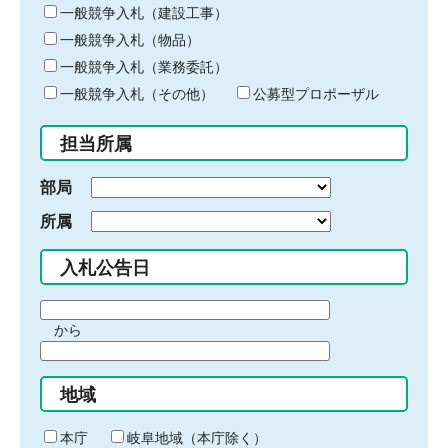
キ
一般競争入札（建設工事）
ー
一般競争入札（物品）
ワ
一般競争入札（業務委託）
ー
ド
一般競争入札（その他）
公募型プロポーザル
を
入
担当所属
力
部局
所属
入札公告日
期
から
間
期
の
間
始
地域
の
ま
終
り
わ
本庁
岐阜地域（本庁除く）