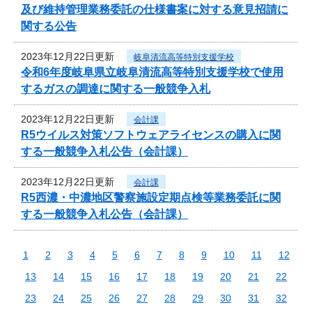
及び維持管理業務委託の仕様書案に対する意見招請に
関する公告
2023年12月22日更新
岐阜清流高等特別支援学校
令和6年度岐阜県立岐阜清流高等特別支援学校で使用
するガスの調達に関する一般競争入札
2023年12月22日更新
会計課
R5ウイルス対策ソフトウェアライセンスの購入に関
する一般競争入札公告（会計課）
2023年12月22日更新
会計課
R5西濃・中濃地区警察施設定期点検等業務委託に関
する一般競争入札公告（会計課）
1
2
3
4
5
6
7
8
9
10
11
12
13
14
15
16
17
18
19
20
21
22
23
24
25
26
27
28
29
30
31
32