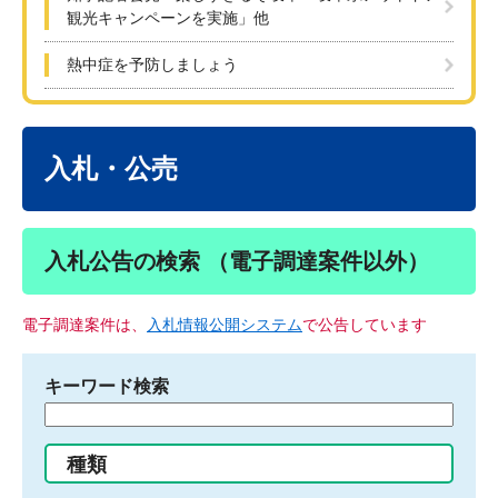
観光キャンペーンを実施」他
熱中症を予防しましょう
本
文
入札・公売
入札公告の検索 （電子調達案件以外）
電子調達案件は、
入札情報公開システム
で公告しています
キーワード検索
検
索
す
種類
る