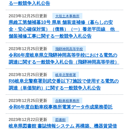
る一般競争入札公告
2023年12月25日更新
大垣土木事務所
県維工第舗補暮10号 県単 舗装道補修（暮らしの安
全・安心確保対策）（債務）（一）養老平田線 他
舗装補修工事に関する一般競争入札公告
2023年12月25日更新
飛騨神岡高等学校
令和6年度岐阜県立飛騨神岡高等学校における電気の
調達に関する一般競争入札公告（飛騨神岡高等学校）
2023年12月25日更新
岐阜北警察署
R6岐阜北警察署則武交番以下7施設で使用する電気の
調達（単価契約）に関する一般競争入札公告
2023年12月25日更新
自動車税事務所
令和6年度自動車税事務所電算データ作成業務委託
2023年12月22日更新
図書館
岐阜県図書館 書誌情報システム 再構築、機器賃貸借