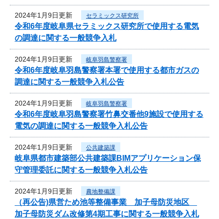
2024年1月9日更新
セラミックス研究所
令和6年度岐阜県セラミックス研究所で使用する電気
の調達に関する一般競争入札
2024年1月9日更新
岐阜羽島警察署
令和6年度岐阜羽島警察署本署で使用する都市ガスの
調達に関する一般競争入札公告
2024年1月9日更新
岐阜羽島警察署
令和6年度岐阜羽島警察署竹鼻交番他9施設で使用する
電気の調達に関する一般競争入札公告
2024年1月9日更新
公共建築課
岐阜県都市建築部公共建築課BIMアプリケーション保
守管理委託に関する一般競争入札公告
2024年1月9日更新
農地整備課
（再公告)県営ため池等整備事業 加子母防災地区
加子母防災ダム改修第4期工事に関する一般競争入札