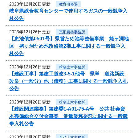
2023年12月26日更新
教育研修課
岐阜県総合教育センターで使用するガスの一般競争入
札公告
2023年12月26日更新
恵那農林事務所
【恵池債第0501号】県営ため池等整備事業 姥ヶ洞地
区 姥ヶ洞ため池改修第2期工事に関する一般競争入
札公告
2023年12月26日更新
揖斐土木事務所
【建設工事】第建工道改3-5-1他号 県単 道路新設
改良（一般分）他（債務）工事に関する一般競争入札
公告
2023年12月26日更新
揖斐土木事務所
【建設関連業務】第建委1-A01-75-A号 公共 社会資
本整備総合交付金事業 測量業務委託に関する一般競
争入札公告
2023年12月26日更新
可茂土木事務所