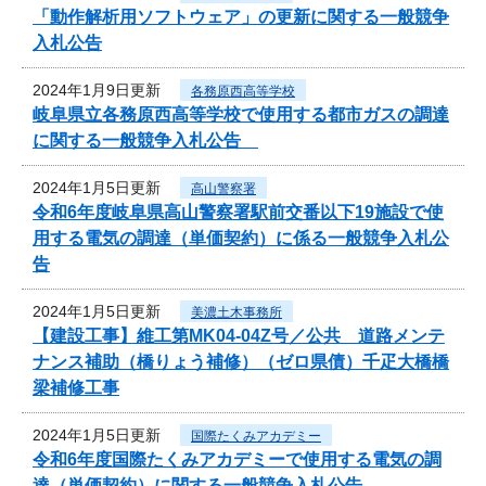
「動作解析用ソフトウェア」の更新に関する一般競争
入札公告
2024年1月9日更新
各務原西高等学校
岐阜県立各務原西高等学校で使用する都市ガスの調達
に関する一般競争入札公告
2024年1月5日更新
高山警察署
令和6年度岐阜県高山警察署駅前交番以下19施設で使
用する電気の調達（単価契約）に係る一般競争入札公
告
2024年1月5日更新
美濃土木事務所
【建設工事】維工第MK04-04Z号／公共 道路メンテ
ナンス補助（橋りょう補修）（ゼロ県債）千疋大橋橋
梁補修工事
2024年1月5日更新
国際たくみアカデミー
令和6年度国際たくみアカデミーで使用する電気の調
達（単価契約）に関する一般競争入札公告