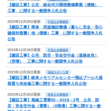
【建設工事】公共 統合河川環境整備事業（債務）
工事 に関する一般競争入札公告
2023年12月26日更新
可茂土木事務所
【建設工事】県単 現道施設整備（暮らし安全・安心
確保対策費）他（債務）工事 に関する一般競争入札
公告
2023年12月26日更新
可茂土木事務所
【建設工事】公共 防災・安全交付金（道路改良）
（翌債） 工事に関する一般競争入札公告
2023年12月26日更新
地域スポーツ課
【建設工事】岐阜メモリアルセンター飛込プールろ過
装置ろ布改修工事に関する一般競争入札公告
2023年12月26日更新
揖斐土木事務所
【建設工事】第維工雪寒55－A019－2号 公共 防
災・安全交付金（雪寒）（0県債）工事に関する一般