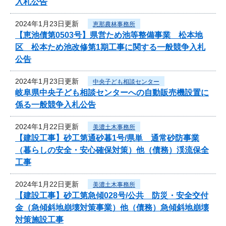
入札公告
2024年1月23日更新
恵那農林事務所
【恵池債第0503号】県営ため池等整備事業 松本地
区 松本ため池改修第1期工事に関する一般競争入札
公告
2024年1月23日更新
中央子ども相談センター
岐阜県中央子ども相談センターへの自動販売機設置に
係る一般競争入札公告
2024年1月22日更新
美濃土木事務所
【建設工事】砂工第通砂暮1号/県単 通常砂防事業
（暮らしの安全・安心確保対策）他（債務）渓流保全
工事
2024年1月22日更新
美濃土木事務所
【建設工事】砂工第急傾028号/公共 防災・安全交付
金（急傾斜地崩壊対策事業）他（債務）急傾斜地崩壊
対策施設工事