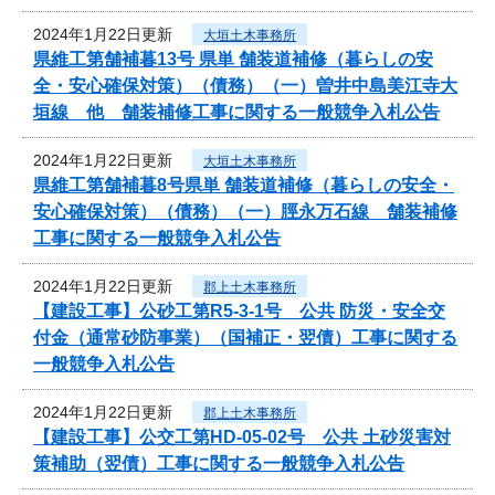
2024年1月22日更新
大垣土木事務所
県維工第舗補暮13号 県単 舗装道補修（暮らしの安
全・安心確保対策）（債務）（一）曽井中島美江寺大
垣線 他 舗装補修工事に関する一般競争入札公告
2024年1月22日更新
大垣土木事務所
県維工第舗補暮8号県単 舗装道補修（暮らしの安全・
安心確保対策）（債務）（一）脛永万石線 舗装補修
工事に関する一般競争入札公告
2024年1月22日更新
郡上土木事務所
【建設工事】公砂工第R5-3-1号 公共 防災・安全交
付金（通常砂防事業）（国補正・翌債）工事に関する
一般競争入札公告
2024年1月22日更新
郡上土木事務所
【建設工事】公交工第HD-05-02号 公共 土砂災害対
策補助（翌債）工事に関する一般競争入札公告