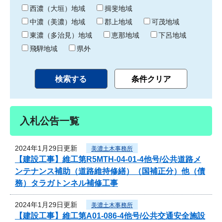
り
西濃（大垣）地域
揖斐地域
中濃（美濃）地域
郡上地域
可茂地域
東濃（多治見）地域
恵那地域
下呂地域
飛騨地域
県外
入札公告一覧
2024年1月29日更新
美濃土木事務所
【建設工事】維工第R5MTH-04-01-4他号/公共道路メ
ンテナンス補助（道路維持修繕）（国補正分）他（債
務）タラガトンネル補修工事
2024年1月29日更新
美濃土木事務所
【建設工事】維工第A01-086-4他号/公共交通安全施設