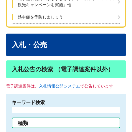
観光キャンペーンを実施」他
熱中症を予防しましょう
本
文
入札・公売
入札公告の検索 （電子調達案件以外）
電子調達案件は、
入札情報公開システム
で公告しています
キーワード検索
検
索
す
種類
る