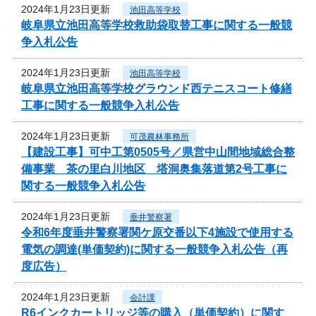
2024年1月23日更新
池田高等学校
岐阜県立池田高等学校救助袋取替工事に関する一般競
争入札公告
2024年1月23日更新
池田高等学校
岐阜県立池田高等学校グラウンド西テニスコート修繕
工事に関する一般競争入札公告
2024年1月23日更新
可茂農林事務所
【建設工事】可中工第0505号／県営中山間地域総合整
備事業 茶の里白川地区 塔洞奥集落道第2号工事に
関する一般競争入札公告
2024年1月23日更新
垂井警察署
令和6年度垂井警察署関ケ原交番以下4施設で使用する
電気の調達(単価契約)に関する一般競争入札公告（再
度広告）
2024年1月23日更新
会計課
R6インクカートリッジ等の購入（単価契約）に関す