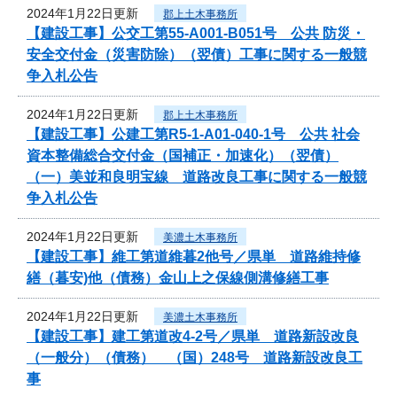
2024年1月22日更新
郡上土木事務所
【建設工事】公交工第55-A001-B051号 公共 防災・
安全交付金（災害防除）（翌債）工事に関する一般競
争入札公告
2024年1月22日更新
郡上土木事務所
【建設工事】公建工第R5-1-A01-040-1号 公共 社会
資本整備総合交付金（国補正・加速化）（翌債）
（一）美並和良明宝線 道路改良工事に関する一般競
争入札公告
2024年1月22日更新
美濃土木事務所
【建設工事】維工第道維暮2他号／県単 道路維持修
繕（暮安)他（債務）金山上之保線側溝修繕工事
2024年1月22日更新
美濃土木事務所
【建設工事】建工第道改4-2号／県単 道路新設改良
（一般分）（債務） （国）248号 道路新設改良工
事