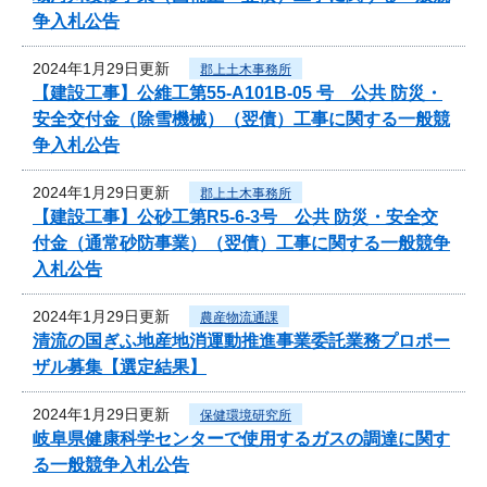
争入札公告
2024年1月29日更新
郡上土木事務所
【建設工事】公維工第55-A101B-05 号 公共 防災・
安全交付金（除雪機械）（翌債）工事に関する一般競
争入札公告
2024年1月29日更新
郡上土木事務所
【建設工事】公砂工第R5-6-3号 公共 防災・安全交
付金（通常砂防事業）（翌債）工事に関する一般競争
入札公告
2024年1月29日更新
農産物流通課
清流の国ぎふ地産地消運動推進事業委託業務プロポー
ザル募集【選定結果】
2024年1月29日更新
保健環境研究所
岐阜県健康科学センターで使用するガスの調達に関す
る一般競争入札公告