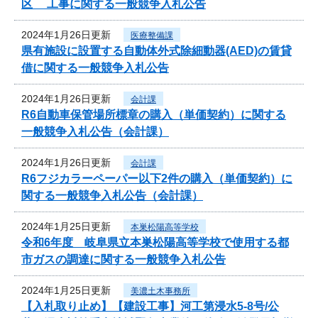
区 工事に関する一般競争入札公告
2024年1月26日更新
医療整備課
県有施設に設置する自動体外式除細動器(AED)の賃貸
借に関する一般競争入札公告
2024年1月26日更新
会計課
R6自動車保管場所標章の購入（単価契約）に関する
一般競争入札公告（会計課）
2024年1月26日更新
会計課
R6フジカラーペーパー以下2件の購入（単価契約）に
関する一般競争入札公告（会計課）
2024年1月25日更新
本巣松陽高等学校
令和6年度 岐阜県立本巣松陽高等学校で使用する都
市ガスの調達に関する一般競争入札公告
2024年1月25日更新
美濃土木事務所
【入札取り止め】【建設工事】河工第浸水5-8号/公