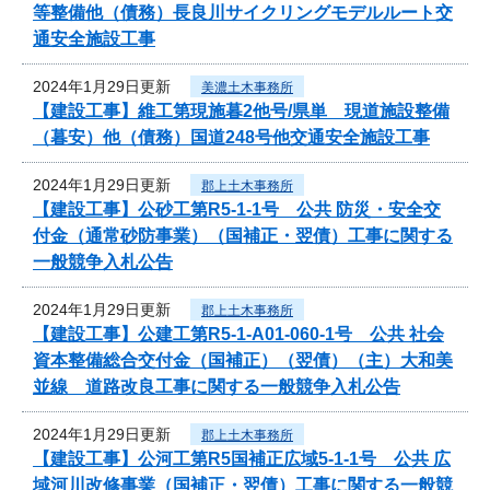
等整備他（債務）長良川サイクリングモデルルート交
通安全施設工事
2024年1月29日更新
美濃土木事務所
【建設工事】維工第現施暮2他号/県単 現道施設整備
（暮安）他（債務）国道248号他交通安全施設工事
2024年1月29日更新
郡上土木事務所
【建設工事】公砂工第R5-1-1号 公共 防災・安全交
付金（通常砂防事業）（国補正・翌債）工事に関する
一般競争入札公告
2024年1月29日更新
郡上土木事務所
【建設工事】公建工第R5-1-A01-060-1号 公共 社会
資本整備総合交付金（国補正）（翌債）（主）大和美
並線 道路改良工事に関する一般競争入札公告
2024年1月29日更新
郡上土木事務所
【建設工事】公河工第R5国補正広域5-1-1号 公共 広
域河川改修事業（国補正・翌債）工事に関する一般競