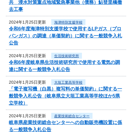
共 浸水対策重点地域緊急事業他（債務）鮎登里橋撤
去工事
2024年1月25日更新
海津特別支援学校
令和6年度海津特別支援学校で使用するLPガス（プロ
パンガス）の調達（単価契約）に関する一般競争入札
公告
2024年1月25日更新
生活技術研究所
令和6年度岐阜県生活技術研究所で使用する電気の調
達に関する一般競争入札公告
2024年1月25日更新
大垣工業高等学校
「電子複写機（白黒）複写料の単価契約」に関する一
般競争入札公告（岐阜県立大垣工業高等学校ほか5県
立学校）
2024年1月25日更新
産業技術総合センター
岐阜県産業技術総合センターへの自動販売機設置に係
る一般競争入札公告