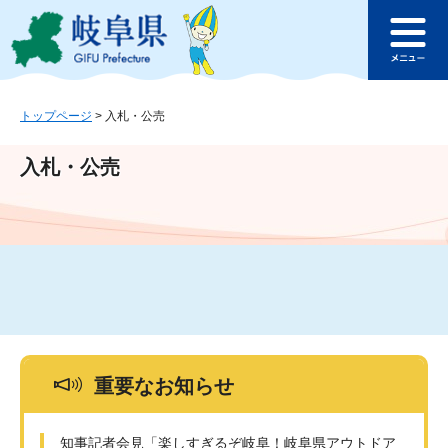
ペ
メ
このページの本文へ
ー
ニ
メ
ジ
ュ
ニ
の
ー
ュ
先
を
ー
頭
飛
トップページ
>
入札・公売
で
ば
す
し
入札・公売
。
て
本
文
へ
重要なお知らせ
知事記者会見「楽しすぎるぞ岐阜！岐阜県アウトドア