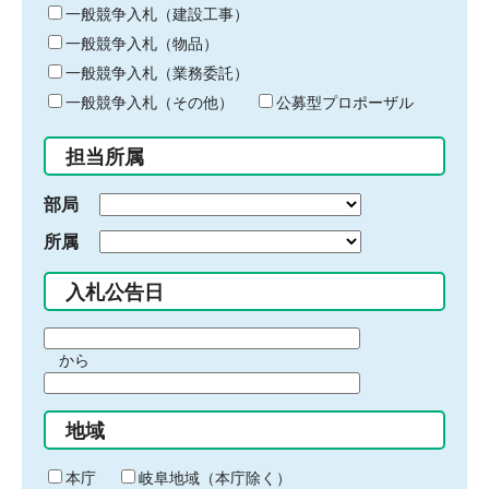
キ
一般競争入札（建設工事）
ー
一般競争入札（物品）
ワ
一般競争入札（業務委託）
ー
ド
一般競争入札（その他）
公募型プロポーザル
を
入
担当所属
力
部局
所属
入札公告日
期
から
間
期
の
間
始
地域
の
ま
終
り
わ
本庁
岐阜地域（本庁除く）