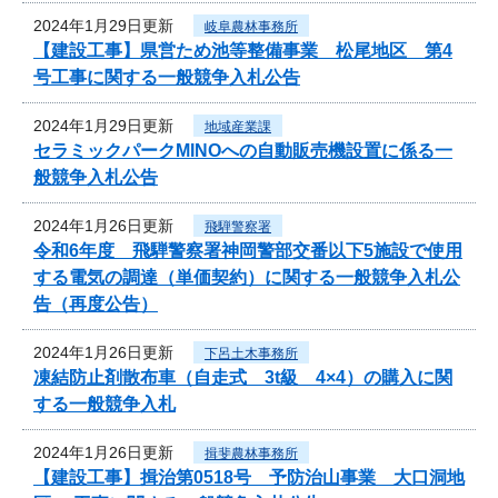
2024年1月29日更新
岐阜農林事務所
【建設工事】県営ため池等整備事業 松尾地区 第4
号工事に関する一般競争入札公告
2024年1月29日更新
地域産業課
セラミックパークMINOへの自動販売機設置に係る一
般競争入札公告
2024年1月26日更新
飛騨警察署
令和6年度 飛騨警察署神岡警部交番以下5施設で使用
する電気の調達（単価契約）に関する一般競争入札公
告（再度公告）
2024年1月26日更新
下呂土木事務所
凍結防止剤散布車（自走式 3t級 4×4）の購入に関
する一般競争入札
2024年1月26日更新
揖斐農林事務所
【建設工事】揖治第0518号 予防治山事業 大口洞地