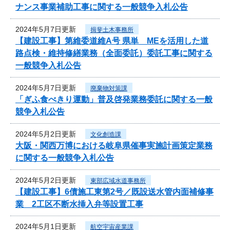
ナンス事業補助工事に関する一般競争入札公告
2024年5月7日更新
揖斐土木事務所
【建設工事】第維委道維A号 県単 MEを活用した道
路点検・維持修繕業務（全面委託）委託工事に関する
一般競争入札公告
2024年5月7日更新
廃棄物対策課
「ぎふ食べきり運動」普及啓発業務委託に関する一般
競争入札公告
2024年5月2日更新
文化創造課
大阪・関西万博における岐阜県催事実施計画策定業務
に関する一般競争入札公告
2024年5月2日更新
東部広域水道事務所
【建設工事】6債施工東第2号／既設送水管内面補修事
業 2工区不断水挿入弁等設置工事
2024年5月1日更新
航空宇宙産業課