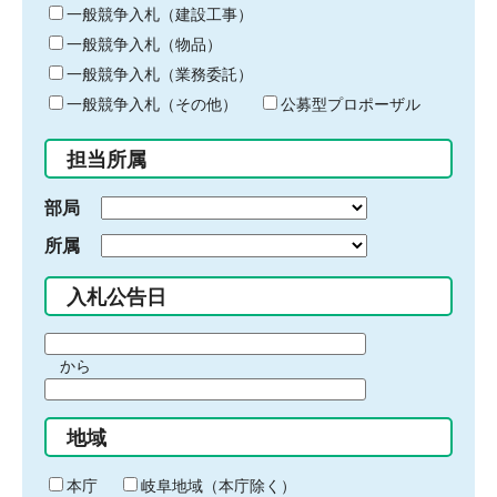
キ
一般競争入札（建設工事）
ー
一般競争入札（物品）
ワ
一般競争入札（業務委託）
ー
ド
一般競争入札（その他）
公募型プロポーザル
を
入
担当所属
力
部局
所属
入札公告日
期
から
間
期
の
間
始
地域
の
ま
終
り
わ
本庁
岐阜地域（本庁除く）