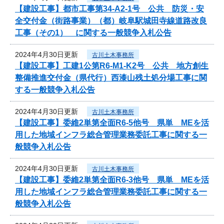
【建設工事】都市工事第34-A2-1号 公共 防災・安
全交付金（街路事業）（都）岐阜駅城田寺線道路改良
工事（その1） に関する一般競争入札公告
2024年4月30日更新
古川土木事務所
【建設工事】工建1公第R6-M1-K2号 公共 地方創生
整備推進交付金（県代行）西漆山残土処分場工事に関
する一般競争入札公告
2024年4月30日更新
古川土木事務所
【建設工事】委維2単第全面R6-5他号 県単 MEを活
用した地域インフラ総合管理業務委託工事に関する一
般競争入札公告
2024年4月30日更新
古川土木事務所
【建設工事】委維2単第全面R6-3他号 県単 MEを活
用した地域インフラ総合管理業務委託工事に関する一
般競争入札公告