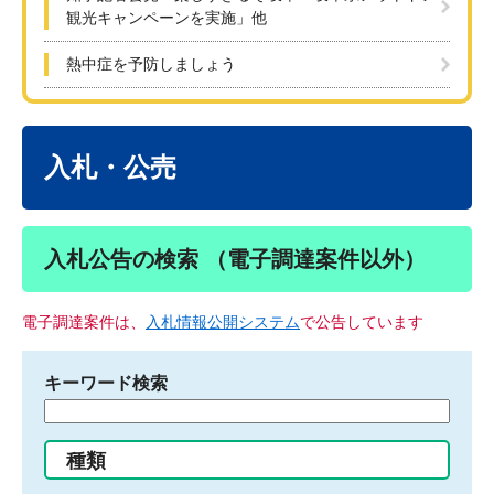
観光キャンペーンを実施」他
熱中症を予防しましょう
本
文
入札・公売
入札公告の検索 （電子調達案件以外）
電子調達案件は、
入札情報公開システム
で公告しています
キーワード検索
検
索
す
種類
る