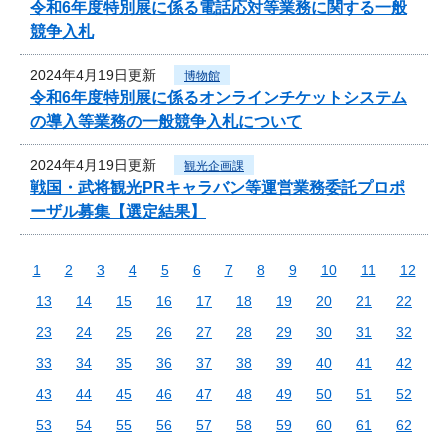
令和6年度特別展に係る電話応対等業務に関する一般
競争入札
2024年4月19日更新
博物館
令和6年度特別展に係るオンラインチケットシステム
の導入等業務の一般競争入札について
2024年4月19日更新
観光企画課
戦国・武将観光PRキャラバン等運営業務委託プロポ
ーザル募集【選定結果】
1
2
3
4
5
6
7
8
9
10
11
12
13
14
15
16
17
18
19
20
21
22
23
24
25
26
27
28
29
30
31
32
33
34
35
36
37
38
39
40
41
42
43
44
45
46
47
48
49
50
51
52
53
54
55
56
57
58
59
60
61
62