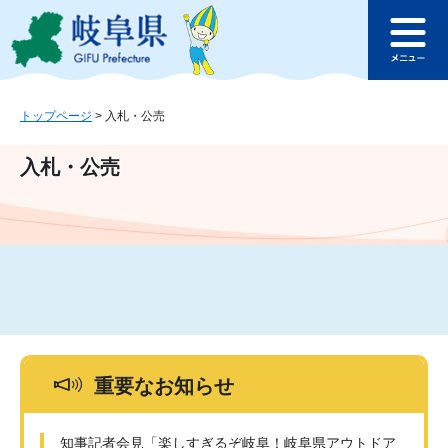
ペ
メ
このページの本文へ
ー
ニ
メ
ジ
ュ
ニ
の
ー
ュ
先
を
ー
頭
飛
トップページ
>
入札・公売
で
ば
す
し
入札・公売
。
て
本
文
へ
重要なお知らせ
知事記者会見「楽しすぎるぞ岐阜！岐阜県アウトドア