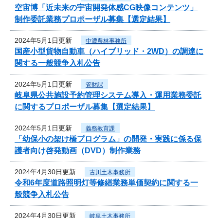
空宙博「近未来の宇宙開発体感CG映像コンテンツ」
制作委託業務プロポーザル募集【選定結果】
2024年5月1日更新
中濃農林事務所
国産小型貨物自動車（ハイブリッド・2WD）の調達に
関する一般競争入札公告
2024年5月1日更新
管財課
岐阜県公共施設予約管理システム導入・運用業務委託
に関するプロポーザル募集【選定結果】
2024年5月1日更新
義務教育課
「幼保小の架け橋プログラム」の開発・実践に係る保
護者向け啓発動画（DVD）制作業務
2024年4月30日更新
古川土木事務所
令和6年度道路照明灯等修繕業務単価契約に関する一
般競争入札公告
2024年4月30日更新
岐阜土木事務所