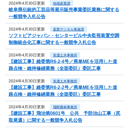
2024年4月30日更新
地域産業課
岐阜県伝統的工芸品等展示販売事業委託業務に関する
一般競争入札公告
2024年4月30日更新
産業デジタル推進課
ソフトピアジャパン・センタービル中央監視装置空調
制御統合化工事に関する一般競争入札公告
2024年4月30日更新
美濃土木事務所
【建設工事】維委第R6-2-4号／県単MEを活用した道
路点検・維持修繕業務（全面委託）委託工事
2024年4月30日更新
美濃土木事務所
【建設工事】維委第R6-2-2号／県単MEを活用した道
路点検・維持修繕業務（全面委託）委託工事
2024年4月30日更新
飛騨農林事務所
【建設工事】飛治第0601号 公共 予防治山工事（尻
取尾通）に関する一般競争入札公告