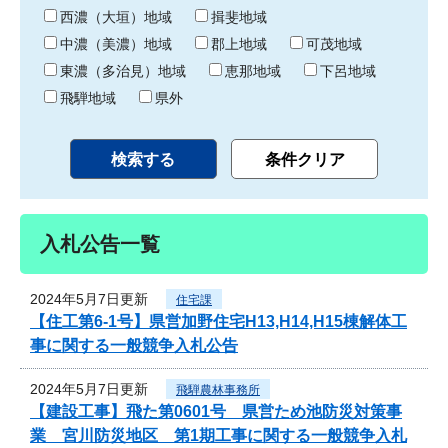
り
西濃（大垣）地域
揖斐地域
中濃（美濃）地域
郡上地域
可茂地域
東濃（多治見）地域
恵那地域
下呂地域
飛騨地域
県外
入札公告一覧
2024年5月7日更新
住宅課
【住工第6-1号】県営加野住宅H13,H14,H15棟解体工
事に関する一般競争入札公告
2024年5月7日更新
飛騨農林事務所
【建設工事】飛た第0601号 県営ため池防災対策事
業 宮川防災地区 第1期工事に関する一般競争入札