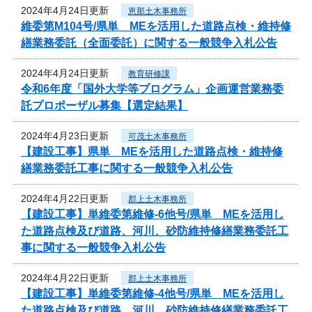
2024年4月24日更新
恵那土木事務所
維委第M104号/県単 MEを活用した道路点検・維持修
繕業務委託（全面委託）に関する一般競争入札公告
2024年4月24日更新
教育研修課
令和6年度「国外大学等プログラム」企画運営業務委
託プロポーザル募集【選定結果】
2024年4月23日更新
可茂土木事務所
【建設工事】県単 MEを活用した道路点検・維持修
繕業務委託工事に関する一般競争入札公告
2024年4月22日更新
郡上土木事務所
【建設工事】単維委第維修‐6他号/県単 MEを活用し
た道路点検及び道路、河川、砂防維持修繕業務委託工
事に関する一般競争入札公告
2024年4月22日更新
郡上土木事務所
【建設工事】単維委第維修‐4他号/県単 MEを活用し
た道路点検及び道路、河川、砂防維持修繕業務委託工