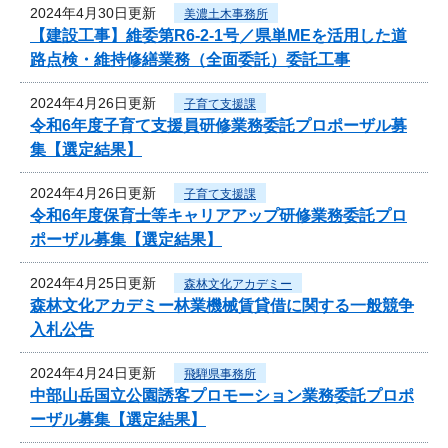
2024年4月30日更新
美濃土木事務所
【建設工事】維委第R6-2-1号／県単MEを活用した道
路点検・維持修繕業務（全面委託）委託工事
2024年4月26日更新
子育て支援課
令和6年度子育て支援員研修業務委託プロポーザル募
集【選定結果】
2024年4月26日更新
子育て支援課
令和6年度保育士等キャリアアップ研修業務委託プロ
ポーザル募集【選定結果】
2024年4月25日更新
森林文化アカデミー
森林文化アカデミー林業機械賃貸借に関する一般競争
入札公告
2024年4月24日更新
飛騨県事務所
中部山岳国立公園誘客プロモーション業務委託プロポ
ーザル募集【選定結果】