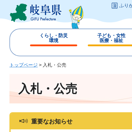
ペ
メ
ふり
ー
ニ
ジ
ュ
の
ー
先
を
くらし・防災
子ども・女性
頭
飛
環境
医療・福祉
で
ば
閉
閉
す
し
じ
じ
。
て
る
る
トップページ
>
入札・公売
本
文
へ
入札・公売
重要なお知らせ