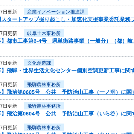
27日更新
産業イノベーション推進課
型スタートアップ掘り起こし・加速化支援事業委託業務
27日更新
岐阜土木事務所
事】都市工事第6-4号 県単街路事業（一般分）（都）
27日更新
文化創造課
事】飛騨・世界生活文化センター個別空調更新工事に関
27日更新
飛騨農林事務所
事】飛治第0605号 公共 予防治山工事（一ノ洞）に関
27日更新
飛騨農林事務所
事】飛治第0604号 公共 予防治山工事（いら谷）に関
27日更新
飛騨農林事務所