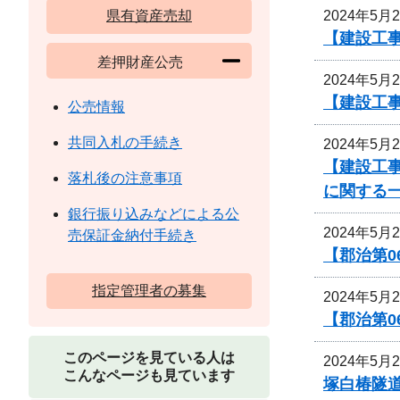
2024年5月
県有資産売却
【建設工
差押財産公売
2024年5月
【建設工
公売情報
共同入札の手続き
2024年5月
【建設工
落札後の注意事項
に関する
銀行振り込みなどによる公
2024年5月
売保証金納付手続き
【郡治第
指定管理者の募集
2024年5月
【郡治第0
このページを見ている人は
2024年5月
こんなページも見ています
塚白椿隧