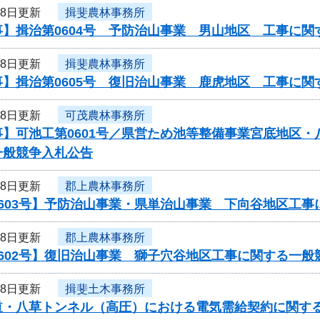
28日更新
揖斐農林事務所
事】揖治第0604号 予防治山事業 男山地区 工事に関
28日更新
揖斐農林事務所
事】揖治第0605号 復旧治山事業 鹿虎地区 工事に関
28日更新
可茂農林事務所
事】可池工第0601号／県営ため池等整備事業宮底地区
一般競争入札公告
28日更新
郡上農林事務所
0603号】予防治山事業・県単治山事業 下向谷地区工
28日更新
郡上農林事務所
602号】復旧治山事業 獅子穴谷地区工事に関する一般
28日更新
揖斐土木事務所
道・八草トンネル（高圧）における電気需給契約に関す