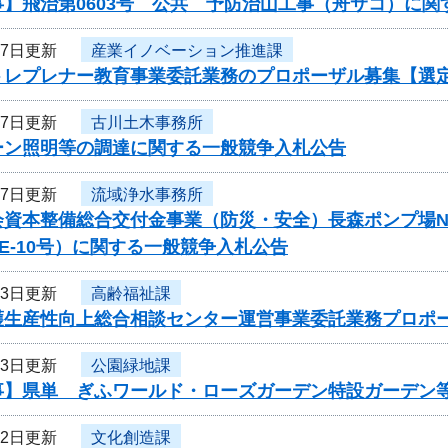
事】飛治第0603号 公共 予防治山工事（舟サコ）に関
27日更新
産業イノベーション推進課
トレプレナー教育事業委託業務のプロポーザル募集【選
27日更新
古川土木事務所
ルーン照明等の調達に関する一般競争入札公告
27日更新
流域浄水事務所
会資本整備総合交付金事業（防災・安全）長森ポンプ場N
-PE-10号）に関する一般競争入札公告
23日更新
高齢福祉課
護生産性向上総合相談センター運営事業委託業務プロポ
23日更新
公園緑地課
事】県単 ぎふワールド・ローズガーデン特設ガーデン
22日更新
文化創造課