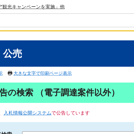
ア観光キャンペーンを実施」他
・公売
示
大きな文字で印刷ページ表示
告の検索 （電子調達案件以外）
、
入札情報公開システム
で公告しています