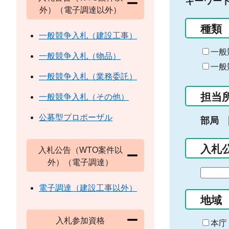
キーワー
外）（電子調達以外）
種類
一般競争入札（建設工事）
一般
一般競争入札（物品）
一般
一般競争入札（業務委託）
担当
一般競争入札（その他）
公募型プロポーザル
部局
入札
入札公告（WTO案件以
外）（電子調達）
期
間
電子調達（建設工事以外）
の
地域
始
入札参加資格
ま
本庁