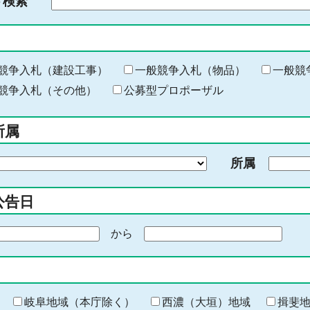
ド検索
検
索
す
る
キ
競争入札（建設工事）
一般競争入札（物品）
一般競
ー
競争入札（その他）
公募型プロポーザル
ワ
ー
所属
ド
を
所属
入
力
公告日
から
期
間
の
終
わ
岐阜地域（本庁除く）
西濃（大垣）地域
揖斐