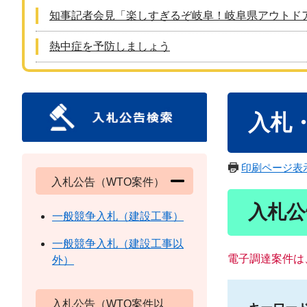
知事記者会見「楽しすぎるぞ岐阜！岐阜県アウトド
熱中症を予防しましょう
本
入札
文
印刷ページ表
入札公告（WTO案件）
入札公
一般競争入札（建設工事）
一般競争入札（建設工事以
電子調達案件は
外）
入札公告（WTO案件以