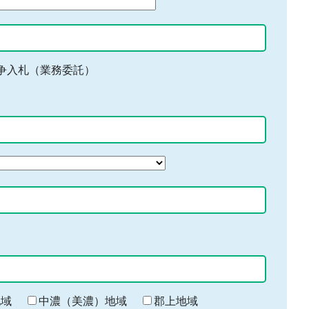
争入札（業務委託）
地域
中濃（美濃）地域
郡上地域