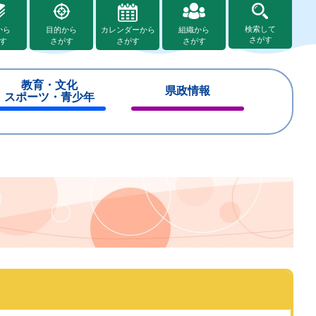
検索して
から
目的から
カレンダーから
組織から
さがす
す
さがす
さがす
さがす
教育・文化
県政情報
スポーツ・青少年
閉
閉
じ
じ
る
る