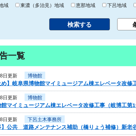
り
地域
東濃（多治見）地域
恵那地域
下呂地域
告一覧
28日更新
博物館
止め】岐阜県博物館マイミュージアム棟エレベータ改修
28日更新
博物館
物館マイミュージアム棟エレベータ改修工事（岐博工第
28日更新
下呂土木事務所
事】公共 道路メンテナンス補助（橋りょう補修）新老