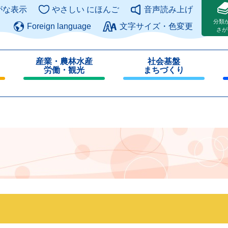
このページの本文へ
がな表示
やさしい にほんご
音声読み上げ
分類
Foreign language
文字サイズ・色変更
さが
産業・農林水産
社会基盤
労働・観光
まちづくり
閉
閉
じ
じ
る
る