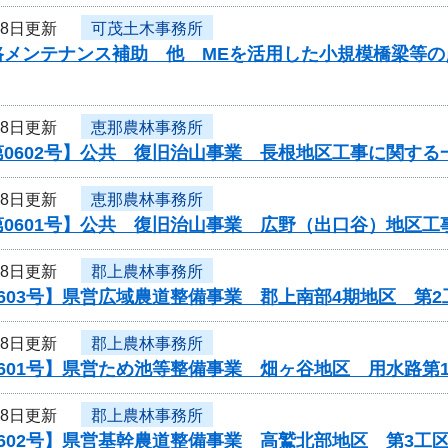
28日更新
可茂土木事務所
路メンテナンス補助 他 MEを活用した小規模橋梁等
28日更新
恵那農林事務所
0602号】公共 復旧治山事業 長根地区工事に関する
28日更新
恵那農林事務所
第0601号】公共 復旧治山事業 広野（出口谷）地区
28日更新
郡上農林事務所
603号】県営広域農道整備事業 郡上南部4期地区 第2
28日更新
郡上農林事務所
601号】県営ため池等整備事業 畑ヶ谷地区 用水路第
28日更新
郡上農林事務所
602号】県営基幹農道整備事業 高鷲北部地区 第3工