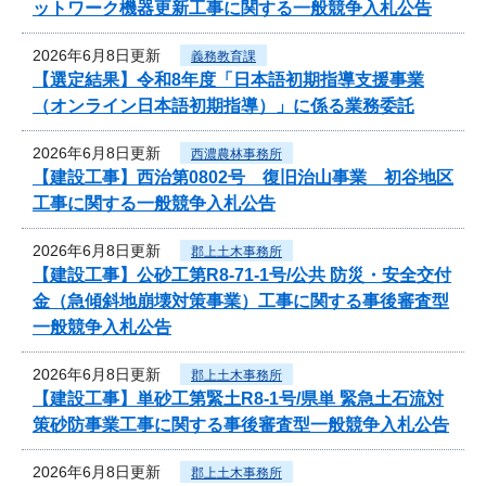
ットワーク機器更新工事に関する一般競争入札公告
2026年6月8日更新
義務教育課
【選定結果】令和8年度「日本語初期指導支援事業
（オンライン日本語初期指導）」に係る業務委託
2026年6月8日更新
西濃農林事務所
【建設工事】西治第0802号 復旧治山事業 初谷地区
工事に関する一般競争入札公告
2026年6月8日更新
郡上土木事務所
【建設工事】公砂工第R8-71-1号/公共 防災・安全交付
金（急傾斜地崩壊対策事業）工事に関する事後審査型
一般競争入札公告
2026年6月8日更新
郡上土木事務所
【建設工事】単砂工第緊土R8-1号/県単 緊急土石流対
策砂防事業工事に関する事後審査型一般競争入札公告
2026年6月8日更新
郡上土木事務所