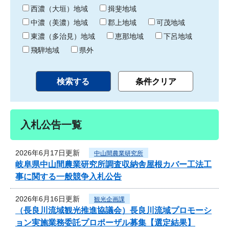
り
西濃（大垣）地域
揖斐地域
中濃（美濃）地域
郡上地域
可茂地域
東濃（多治見）地域
恵那地域
下呂地域
飛騨地域
県外
入札公告一覧
2026年6月17日更新
中山間農業研究所
岐阜県中山間農業研究所調査収納舎屋根カバー工法工
事に関する一般競争入札公告
2026年6月16日更新
観光企画課
（長良川流域観光推進協議会）長良川流域プロモーシ
ョン実施業務委託プロポーザル募集【選定結果】