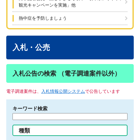
観光キャンペーンを実施」他
熱中症を予防しましょう
本
文
入札・公売
入札公告の検索 （電子調達案件以外）
電子調達案件は、
入札情報公開システム
で公告しています
キーワード検索
検
索
す
種類
る