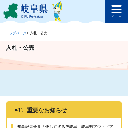
ペ
メ
このページの本文へ
ー
ニ
メ
ジ
ュ
ニ
の
ー
ュ
先
を
ー
頭
飛
トップページ
>
入札・公売
で
ば
す
し
入札・公売
。
て
本
文
へ
重要なお知らせ
知事記者会見「楽しすぎるぞ岐阜！岐阜県アウトドア