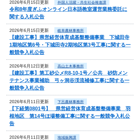
2026年6月15日更新
外国人活躍・共生社会推進課
令和8年度ぎふオンライン日本語教室運営業務委託に
関する入札公告
2026年6月15日更新
岐阜農林事務所
【建設工事】県営経営体育成基盤整備事業 下城田寺
1期地区第6号・下城田寺2期地区第3号工事に関する一
般競争入札公告
2026年6月12日更新
高山土木事務所
【建設工事】第工砂公メR8-10-1号／公共 砂防メン
テナンス事業補助 弓ヶ洞谷渓流補修工事に関する一
般競争入札公告
2026年6月11日更新
下呂農林事務所
【下経第0801号】 県営経営体育成基盤整備事業 羽
根地区 第14号ほ場整備工事に関する一般競争入札公
告
2026年6月11日更新
地域振興課