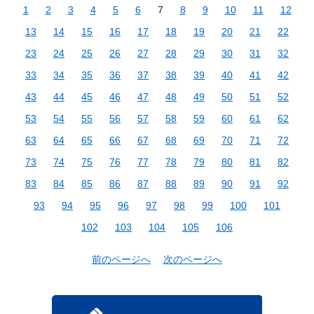
1
2
3
4
5
6
7
8
9
10
11
12
13
14
15
16
17
18
19
20
21
22
23
24
25
26
27
28
29
30
31
32
33
34
35
36
37
38
39
40
41
42
43
44
45
46
47
48
49
50
51
52
53
54
55
56
57
58
59
60
61
62
63
64
65
66
67
68
69
70
71
72
73
74
75
76
77
78
79
80
81
82
83
84
85
86
87
88
89
90
91
92
93
94
95
96
97
98
99
100
101
102
103
104
105
106
前のページへ
次のページへ