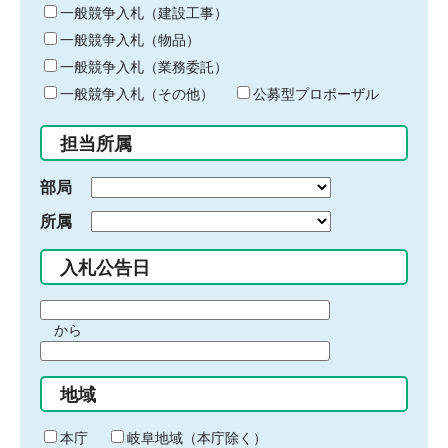
キ
一般競争入札（建設工事）
ー
一般競争入札（物品）
ワ
一般競争入札（業務委託）
ー
ド
一般競争入札（その他）
公募型プロポーザル
を
入
担当所属
力
部局
所属
入札公告日
期
から
間
期
の
間
始
地域
の
ま
終
り
わ
本庁
岐阜地域（本庁除く）