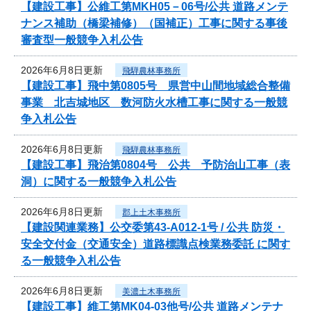
【建設工事】公維工第MKH05－06号/公共 道路メンテ
ナンス補助（橋梁補修）（国補正）工事に関する事後
審査型一般競争入札公告
2026年6月8日更新
飛騨農林事務所
【建設工事】飛中第0805号 県営中山間地域総合整備
事業 北吉城地区 数河防火水槽工事に関する一般競
争入札公告
2026年6月8日更新
飛騨農林事務所
【建設工事】飛治第0804号 公共 予防治山工事（表
洞）に関する一般競争入札公告
2026年6月8日更新
郡上土木事務所
【建設関連業務】公交委第43-A012-1号 / 公共 防災・
安全交付金（交通安全）道路標識点検業務委託 に関す
る一般競争入札公告
2026年6月8日更新
美濃土木事務所
【建設工事】維工第MK04-03他号/公共 道路メンテナ