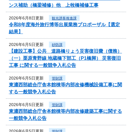
ンス補助（橋梁補修）他 上牧橋補修工事
2026年6月8日更新
観光誘客推進課
令和8年度海外旅行博等出展業務プロポーザル【選定
結果】
2026年6月5日更新
砂防課
【建設工事】公共 道路橋りょう災害復旧費（債務）
（一）栗原青野線 地蔵橋下部工（P1橋脚） 災害復旧
工事 に関する一般競争入札公告
2026年6月5日更新
管財課
東濃西部総合庁舎本館棟等内部改修機械設備工事に関
する一般競争入札公告
2026年6月5日更新
管財課
東濃西部総合庁舎本館棟等内部改修建築工事に関する
一般競争入札公告
2026年6月5日更新
管財課