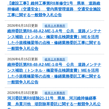
【建設工事】維持工事第R8単修交1号 県単 道路維
持修繕（交通安全） 管内県管理道路 交通安全施設
工事に関する一般競争入札公告
2026年6月15日更新
岐阜土木事務所
維持委託第R8-48-A2-ME-1-A号 公共 道路メンテナ
ンス補助（トンネル・橋梁等点検調査費）MEを活用
した小規模橋梁等の点検・修繕業務委託工事に関する
一般競争入札公告
2026年6月15日更新
岐阜土木事務所
維持委託第R8-48-A2-ME-1-B号 公共 道路メンテナ
ンス補助（トンネル・橋梁等点検調査費）MEを活用
した小規模橋梁等の点検・修繕業務委託工事に関する
一般競争入札公告
2026年6月15日更新
岐阜土木事務所
河川委託第R8堤除21-11号 県単 河川維持修繕事
業 糸貫川他 堤防除草委託に関する一般競争入札公