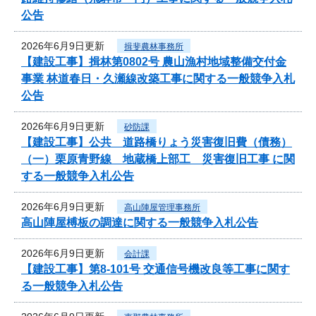
公告
2026年6月9日更新
揖斐農林事務所
【建設工事】揖林第0802号 農山漁村地域整備交付金
事業 林道春日・久瀬線改築工事に関する一般競争入札
公告
2026年6月9日更新
砂防課
【建設工事】公共 道路橋りょう災害復旧費（債務）
（一）栗原青野線 地蔵橋上部工 災害復旧工事 に関
する一般競争入札公告
2026年6月9日更新
高山陣屋管理事務所
高山陣屋榑板の調達に関する一般競争入札公告
2026年6月9日更新
会計課
【建設工事】第8-101号 交通信号機改良等工事に関す
る一般競争入札公告