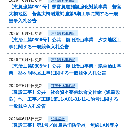
2026年6月9日更新
恵那農林事務所
【恵農強第0801号】県営農道施設強化対策事業 若宮
大橋地区 若宮大橋耐震補強第9期工事に関する一般
競争入札公告
2026年6月9日更新
恵那農林事務所
【恵治工第0806号】公共 復旧治山事業 夕森地区工
事に関する一般競争入札公告
2026年6月9日更新
恵那農林事務所
【恵治工第0805号】公共 復旧治山事業・県単治山事
業 杉ヶ洞地区工事に関する一般競争入札公告
2026年6月9日更新
可茂土木事務所
【建設工事】公共 社会資本整備総合交付金（道路改
良）他 工事／工建1第11-A01-01-11-1他号に関する
一般競争入札公告
2026年6月8日更新
消防学校
【建設工事】第1号／岐阜県消防学校 無線LAN等ネ