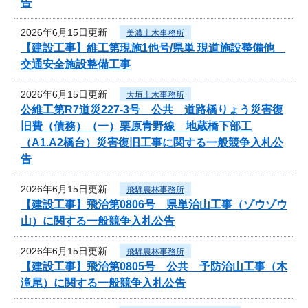
告
2026年6月15日更新
美濃土木事務所
【建設工事】維工第現施1他号/県単 現道施設整備他
交通安全施設整備工事
2026年6月15日更新
大垣土木事務所
公維工第R7道災227-3号 公共 道路橋りょう災害復
旧費（債務）（一）栗原青野線 地蔵橋下部工
（A1.A2橋台）災害復旧工事に関する一般競争入札公
告
2026年6月15日更新
飛騨農林事務所
【建設工事】飛治第0806号 県単治山工事（ゾウゾウ
山）に関する一般競争入札公告
2026年6月15日更新
飛騨農林事務所
【建設工事】飛治第0805号 公共 予防治山工事（木
滝尾）に関する一般競争入札公告