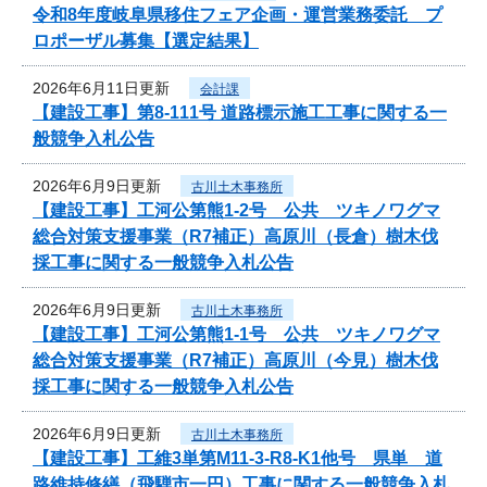
令和8年度岐阜県移住フェア企画・運営業務委託 プ
ロポーザル募集【選定結果】
2026年6月11日更新
会計課
【建設工事】第8-111号 道路標示施工工事に関する一
般競争入札公告
2026年6月9日更新
古川土木事務所
【建設工事】工河公第熊1-2号 公共 ツキノワグマ
総合対策支援事業（R7補正）高原川（長倉）樹木伐
採工事に関する一般競争入札公告
2026年6月9日更新
古川土木事務所
【建設工事】工河公第熊1-1号 公共 ツキノワグマ
総合対策支援事業（R7補正）高原川（今見）樹木伐
採工事に関する一般競争入札公告
2026年6月9日更新
古川土木事務所
【建設工事】工維3単第M11-3-R8-K1他号 県単 道
路維持修繕（飛騨市一円）工事に関する一般競争入札