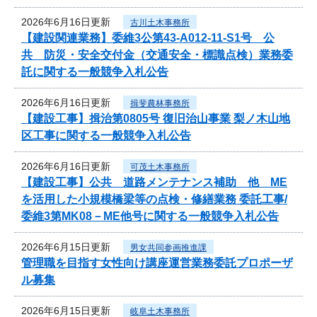
2026年6月16日更新
古川土木事務所
【建設関連業務】委維3公第43-A012-11-S1号 公
共 防災・安全交付金（交通安全・標識点検）業務委
託に関する一般競争入札公告
2026年6月16日更新
揖斐農林事務所
【建設工事】揖治第0805号 復旧治山事業 梨ノ木山地
区工事に関する一般競争入札公告
2026年6月16日更新
可茂土木事務所
【建設工事】公共 道路メンテナンス補助 他 ME
を活用した小規模橋梁等の点検・修繕業務 委託工事/
委維3第MK08－ME他号に関する一般競争入札公告
2026年6月15日更新
男女共同参画推進課
管理職を目指す女性向け講座運営業務委託プロポーザ
ル募集
2026年6月15日更新
岐阜土木事務所