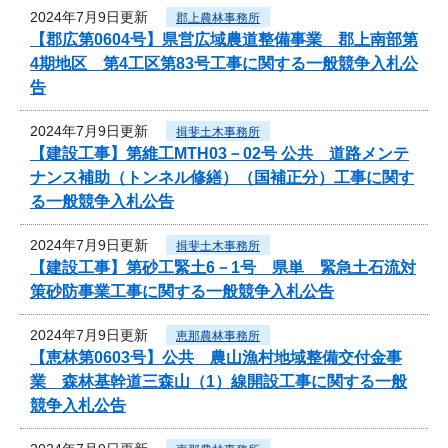
2024年7月9日更新
郡上農林事務所
【郡広第0604号】県営広域農道整備事業 郡上南部第
4期地区 第4工区第83号工事に関する一般競争入札公
告
2024年7月9日更新
揖斐土木事務所
【建設工事】第維工MTH03－02号 公共 道路メンテ
ナンス補助（トンネル修繕）（国補正分）工事に関す
る一般競争入札公告
2024年7月9日更新
揖斐土木事務所
【建設工事】第砂工緊土6－1号 県単 緊急土石流対
策砂防事業工事に関する一般競争入札公告
2024年7月9日更新
恵那農林事務所
【恵林第0603号】公共 農山漁村地域整備交付金事
業 森林基幹道三森山（1）線開設工事に関する一般
競争入札公告