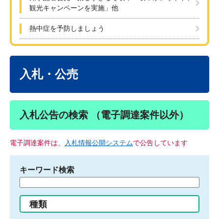
観光キャンペーンを実施」他
熱中症を予防しましょう
本
文
入札・公売
入札公告の検索 （電子調達案件以外）
電子調達案件は、
入札情報公開システム
で公告しています
キーワード検索
検
索
す
種類
る