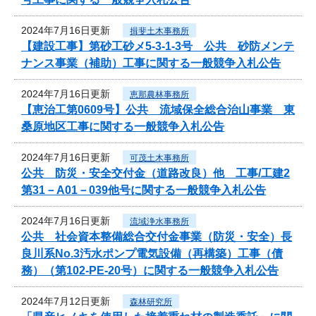
2024年7月16日更新
揖斐土木事務所
【建設工事】第砂工砂メ5-3-1-3号 公共 砂防メンテ
ナンス事業（補助）工事に関する一般競争入札公告
2024年7月16日更新
恵那農林事務所
【恵治工第0609号】公共 流域保全総合治山事業 東
桑原地区工事に関する一般競争入札公告
2024年7月16日更新
可茂土木事務所
公共 防災・安全交付金（道路改良）他 工事/工建2
第31－A01－039他号に関する一般競争入札公告
2024年7月16日更新
流域浄水事務所
公共 社会資本整備総合交付金事業（防災・安全）長
良川系No.3汚水ポンプ電気設備（再構築）工事（債
務）（第102-PE-20号）に関する一般競争入札公告
2024年7月12日更新
森林研究所