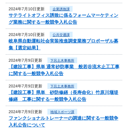
2024年7月10日更新
企業誘致課
サテライトオフィス誘致に係るフォームマーケティン
グ業務に関する一般競争入札公告
2024年7月10日更新
公共交通課
岐阜県自動運転社会実装推進調査業務プロポーザル募
集【選定結果】
2024年7月9日更新
下呂土木事務所
【建設工事】県単 通常砂防事業 般若谷流木止工工事
に関する一般競争入札公告
2024年7月9日更新
下呂土木事務所
【建設工事】県単 砂防修繕（長寿命化）竹原川堰堤
修繕 工事に関する一般競争入札公告
2024年7月9日更新
地域スポーツ課
ファンクショナルトレーナーの調達に関する一般競争
入札公告について