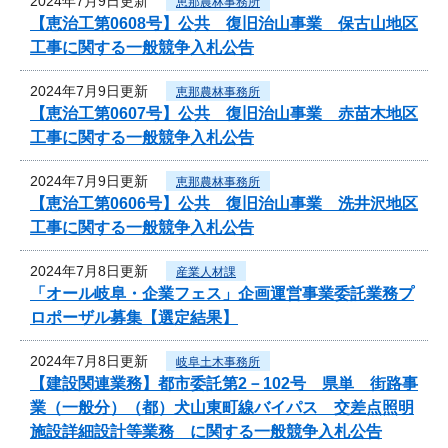
2024年7月9日更新
恵那農林事務所
【恵治工第0608号】公共 復旧治山事業 保古山地区
工事に関する一般競争入札公告
2024年7月9日更新
恵那農林事務所
【恵治工第0607号】公共 復旧治山事業 赤苗木地区
工事に関する一般競争入札公告
2024年7月9日更新
恵那農林事務所
【恵治工第0606号】公共 復旧治山事業 洗井沢地区
工事に関する一般競争入札公告
2024年7月8日更新
産業人材課
「オール岐阜・企業フェス」企画運営事業委託業務プ
ロポーザル募集【選定結果】
2024年7月8日更新
岐阜土木事務所
【建設関連業務】都市委託第2－102号 県単 街路事
業（一般分）（都）犬山東町線バイパス 交差点照明
施設詳細設計等業務 に関する一般競争入札公告