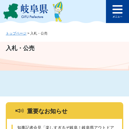
ペ
メ
このページの本文へ
ー
ニ
メ
ジ
ュ
ニ
の
ー
ュ
先
を
ー
頭
飛
トップページ
>
入札・公売
で
ば
す
し
入札・公売
。
て
本
文
へ
重要なお知らせ
知事記者会見「楽しすぎるぞ岐阜！岐阜県アウトドア