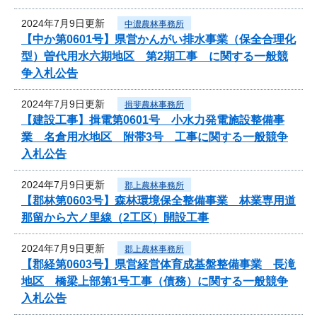
2024年7月9日更新
中濃農林事務所
【中か第0601号】県営かんがい排水事業（保全合理化
型）曽代用水六期地区 第2期工事 に関する一般競
争入札公告
2024年7月9日更新
揖斐農林事務所
【建設工事】揖電第0601号 小水力発電施設整備事
業 名倉用水地区 附帯3号 工事に関する一般競争
入札公告
2024年7月9日更新
郡上農林事務所
【郡林第0603号】森林環境保全整備事業 林業専用道
那留から六ノ里線（2工区）開設工事
2024年7月9日更新
郡上農林事務所
【郡経第0603号】県営経営体育成基盤整備事業 長滝
地区 橋梁上部第1号工事（債務）に関する一般競争
入札公告