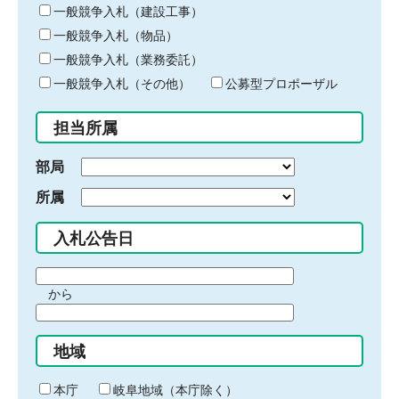
キ
一般競争入札（建設工事）
ー
一般競争入札（物品）
ワ
一般競争入札（業務委託）
ー
ド
一般競争入札（その他）
公募型プロポーザル
を
入
担当所属
力
部局
所属
入札公告日
期
から
間
期
の
間
始
地域
の
ま
終
り
わ
本庁
岐阜地域（本庁除く）