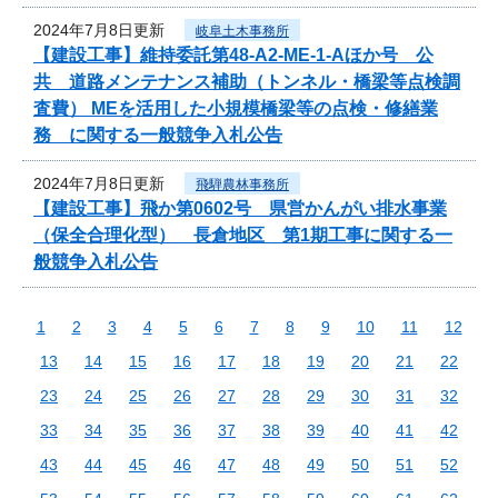
2024年7月8日更新
岐阜土木事務所
【建設工事】維持委託第48-A2-ME-1-Aほか号 公
共 道路メンテナンス補助（トンネル・橋梁等点検調
査費） MEを活用した小規模橋梁等の点検・修繕業
務 に関する一般競争入札公告
2024年7月8日更新
飛騨農林事務所
【建設工事】飛か第0602号 県営かんがい排水事業
（保全合理化型） 長倉地区 第1期工事に関する一
般競争入札公告
1
2
3
4
5
6
7
8
9
10
11
12
13
14
15
16
17
18
19
20
21
22
23
24
25
26
27
28
29
30
31
32
33
34
35
36
37
38
39
40
41
42
43
44
45
46
47
48
49
50
51
52