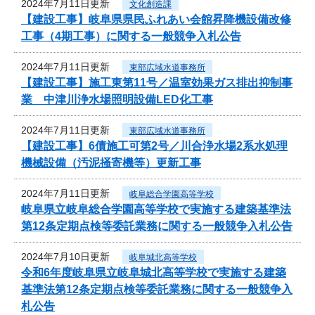
2024年7月11日更新
文化創造課
【建設工事】岐阜県県民ふれあい会館昇降機設備改修
工事（4期工事）に関する一般競争入札公告
2024年7月11日更新
東部広域水道事務所
【建設工事】施工東第11号／温室効果ガス排出抑制事
業 中津川浄水場照明設備LED化工事
2024年7月11日更新
東部広域水道事務所
【建設工事】6債施工可第2号／川合浄水場2系水処理
機械設備（汚泥掻寄機等）更新工事
2024年7月11日更新
岐阜総合学園高等学校
岐阜県立岐阜総合学園高等学校で実施する建築基準法
第12条定期点検等委託業務に関する一般競争入札公告
2024年7月10日更新
岐阜城北高等学校
令和6年度岐阜県立岐阜城北高等学校で実施する建築
基準法第12条定期点検等委託業務に関する一般競争入
札公告