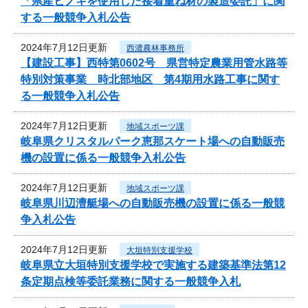
「県産ヒノキを使用した接着重ね材の製造委託」に関
する一般競争入札公告
2024年7月12日更新
西濃農林事務所
【建設工事】西特第0602号 県営特定農業用管水路等
特別対策事業 時北部地区 第4期用水路工事に関す
る一般競争入札公告
2024年7月12日更新
地域スポーツ課
岐阜県クリスタルパーク恵那スケート場への自動販売
機の設置に係る一般競争入札公告
2024年7月12日更新
地域スポーツ課
岐阜県川辺漕艇場への自動販売機の設置に係る一般競
争入札公告
2024年7月12日更新
大垣特別支援学校
岐阜県立大垣特別支援学校で実施する建築基準法第12
条定期点検等委託業務に関する一般競争入札