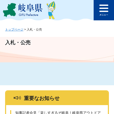
ペ
メ
このページの本文へ
ー
ニ
メ
ジ
ュ
ニ
の
ー
ュ
先
を
ー
頭
飛
トップページ
>
入札・公売
で
ば
す
し
入札・公売
。
て
本
文
へ
重要なお知らせ
知事記者会見「楽しすぎるぞ岐阜！岐阜県アウトドア