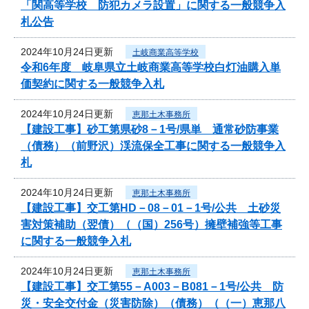
「関高等学校 防犯カメラ設置」に関する一般競争入
札公告
2024年10月24日更新
土岐商業高等学校
令和6年度 岐阜県立土岐商業高等学校白灯油購入単
価契約に関する一般競争入札
2024年10月24日更新
恵那土木事務所
【建設工事】砂工第県砂8－1号/県単 通常砂防事業
（債務）（前野沢）渓流保全工事に関する一般競争入
札
2024年10月24日更新
恵那土木事務所
【建設工事】交工第HD－08－01－1号/公共 土砂災
害対策補助（翌債）（（国）256号）擁壁補強等工事
に関する一般競争入札
2024年10月24日更新
恵那土木事務所
【建設工事】交工第55－A003－B081－1号/公共 防
災・安全交付金（災害防除）（債務）（（一）恵那八