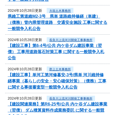
2024年10月28日更新
大垣土木事務所
県維工第道維M2-3号 県単 道路維持修繕（単建）
（債務）管内県管理道路 交通安全施設 工事に関する
一般競争入札公告
2024年10月28日更新
長良川上流河川開発工事事務所
【建設工事】第6-4号/公共 内ケ谷ダム建設事業（翌
債） 工事用道路落石対策工事 に関する一般競争入札
公告
2024年10月28日更新
郡上土木事務所
【建設工事】単河工第河修暮安-3号/県単 河川維持修
繕事業（暮らしの安全・安心確保対策）（債務）工事
に関する事後審査型一般競争入札公告
2024年10月28日更新
長良川上流河川開発工事事務所
【建設関連業務】第R6-25号/公共 内ケ谷ダム建設事業
（翌債） ダム積算資料作成業務委託 に関する一般競