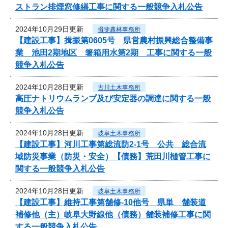
ストラン排煙窓修繕工事に関する一般競争入札公告
2024年10月29日更新
揖斐農林事務所
【建設工事】揖振第0605号 県営農村振興総合整備事
業 池田2期地区 箸箱用水第2期 工事に関する一般
競争入札公告
2024年10月28日更新
古川土木事務所
高圧ナトリウムランプ及び安定器の調達に関する一般
競争入札公告
2024年10月28日更新
岐阜土木事務所
【建設工事】河川工事第総流防2-1号 公共 総合流
域防災事業（防災・安全）【債務】荒田川樋管工事に
関する一般競争入札公告
2024年10月28日更新
岐阜土木事務所
【建設工事】維持工事第舗修-10他号 県単 舗装道
補修他（主）岐阜大野線他（債務）舗装補修工事に関
する一般競争入札公告