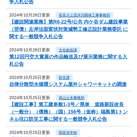
争入札公告
2024年10月28日更新
長良川上流河川開発工事事務所
【建設関連業務】第R6-22号/公共 内ケ谷ダム建設事業
（翌債）左岸法面変状対策減勢工修正設計業務委託 に
関する一般競争入札公告
2024年10月28日更新
文化創造課
第12回円空大賞展の作品輸送及び展示業務に関する入
札公告
2024年10月25日更新
防災課
自律分散型水循環システム屋外シャワーキットの調達
2024年10月25日更新
高山土木事務所
【建設工事】第工建単般1-3号／県単 道路新設改良
（一般分）（債務）（国）156号（仮称）福島第1トン
ネル坑口防災工事に関する一般競争入札公告
2024年10月25日更新
関高等学校