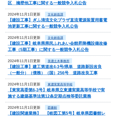
区 擁壁他工事に関する一般競争入札公告
2024年11月1日更新
文化創造課
【建設工事】ぎふ清流文化プラザ直流電源装置用蓄電
池更新工事に関する一般競争入札公告
2024年11月1日更新
文化創造課
【建設工事】岐阜県県民ふれあい会館昇降機設備改修
工事（5期工事）に関する一般競争入札公告
2024年11月1日更新
美濃土木事務所
【建設工事】建工第道改4-3号/県単 道路新設改良
（一般分）（債務）（国）256号 道路改良工事
2024年11月1日更新
東濃実業高等学校
【東実高委第6-3号】岐阜県立東濃実業高等学校で実
施する建築基準法第12条定期点検等委託業務
2024年11月1日更新
図書館
【建設関連業務】 【岐図工第5号】岐阜県図書館レ