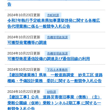
告
2024年10月23日更新
市町村課
令和7年執行予定岐阜県知事選挙啓発に関する各種広
告代理業務に係る一般競争入札公告
2024年10月22日更新
危機管理政策課
可搬型発電機等の調達
2024年10月22日更新
危機管理政策課
可搬型衛星通信設備の調達及び通信回線の利用
2024年10月22日更新
下呂土木事務所
【建設関連業務】県単 一般道路調査 妙見工区 道路
概略・予備設計業務 委託に関する一般競争入札公告
2024年10月22日更新
砂防課
【建設工事】公共 道路災害復旧事業（債務）（主）
乗鞍公園線（仮称）乗鞍トンネル2期工事 に関する一
般競争入札公告