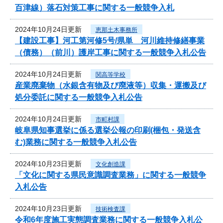
百津線）落石対策工事に関する一般競争入札
2024年10月24日更新
恵那土木事務所
【建設工事】河工第河修5号/県単 河川維持修繕事業
（債務）（前川）護岸工事に関する一般競争入札公告
2024年10月24日更新
関高等学校
産業廃棄物（水銀含有物及び廃液等）収集・運搬及び
処分委託に関する一般競争入札公告
2024年10月24日更新
市町村課
岐阜県知事選挙に係る選挙公報の印刷(梱包・発送含
む)業務に関する一般競争入札公告
2024年10月23日更新
文化創造課
「文化に関する県民意識調査業務」に関する一般競争
入札公告
2024年10月23日更新
技術検査課
令和6年度施工実態調査業務に関する一般競争入札公