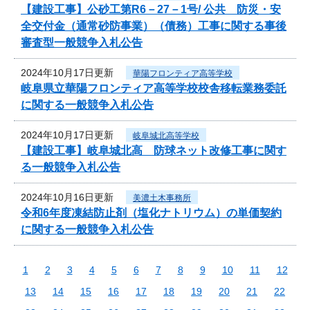
【建設工事】公砂工第R6－27－1号/ 公共 防災・安
全交付金（通常砂防事業）（債務）工事に関する事後
審査型一般競争入札公告
2024年10月17日更新
華陽フロンティア高等学校
岐阜県立華陽フロンティア高等学校校舎移転業務委託
に関する一般競争入札公告
2024年10月17日更新
岐阜城北高等学校
【建設工事】岐阜城北高 防球ネット改修工事に関す
る一般競争入札公告
2024年10月16日更新
美濃土木事務所
令和6年度凍結防止剤（塩化ナトリウム）の単価契約
に関する一般競争入札公告
1
2
3
4
5
6
7
8
9
10
11
12
13
14
15
16
17
18
19
20
21
22