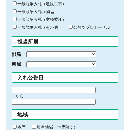
キ
一般競争入札（建設工事）
ー
一般競争入札（物品）
ワ
一般競争入札（業務委託）
ー
ド
一般競争入札（その他）
公募型プロポーザル
を
入
担当所属
力
部局
所属
入札公告日
期
から
間
期
の
間
始
地域
の
ま
終
り
わ
本庁
岐阜地域（本庁除く）