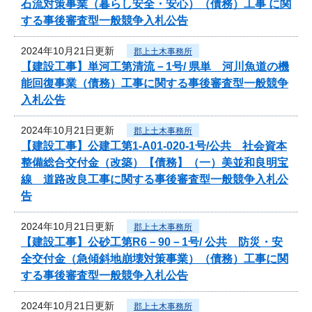
石流対策事業（暮らし安全・安心）（債務）工事 に関
する事後審査型一般競争入札公告
2024年10月21日更新
郡上土木事務所
【建設工事】単河工第清流－1号/ 県単 河川魚道の機
能回復事業（債務）工事に関する事後審査型一般競争
入札公告
2024年10月21日更新
郡上土木事務所
【建設工事】公建工第1-A01-020-1号/公共 社会資本
整備総合交付金（改築）【債務】（一）美並和良明宝
線 道路改良工事に関する事後審査型一般競争入札公
告
2024年10月21日更新
郡上土木事務所
【建設工事】公砂工第R6－90－1号/ 公共 防災・安
全交付金（急傾斜地崩壊対策事業）（債務）工事に関
する事後審査型一般競争入札公告
2024年10月21日更新
郡上土木事務所