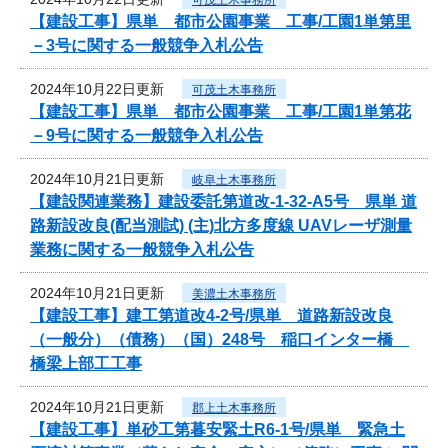
【建設工事】県単 都市公園事業 工事/工園1単第里
－3号に関する一般競争入札公告
2024年10月22日更新
可茂土木事務所
【建設工事】県単 都市公園事業 工事/工園1単第花
－9号に関する一般競争入札公告
2024年10月21日更新
岐阜土木事務所
【建設関連業務】建設委託第道改-1-32-A5号 県単 道
路新設改良(配当測試) (主)北方多度線 UAVレーザ測量
業務に関する一般競争入札公告
2024年10月21日更新
美濃土木事務所
【建設工事】建工第道改4-2号/県単 道路新設改良
（一般分）（債務）（国）248号 稲口インター橋
橋梁上部工工事
2024年10月21日更新
郡上土木事務所
【建設工事】単砂工第暮安緊土R6-1号/県単 緊急土