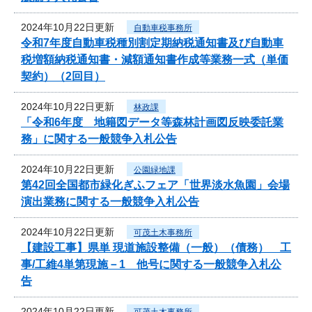
2024年10月22日更新
自動車税事務所
令和7年度自動車税種別割定期納税通知書及び自動車
税増額納税通知書・減額通知書作成等業務一式（単価
契約）（2回目）
2024年10月22日更新
林政課
「令和6年度 地籍図データ等森林計画図反映委託業
務」に関する一般競争入札公告
2024年10月22日更新
公園緑地課
第42回全国都市緑化ぎふフェア「世界淡水魚園」会場
演出業務に関する一般競争入札公告
2024年10月22日更新
可茂土木事務所
【建設工事】県単 現道施設整備（一般）（債務） 工
事/工維4単第現施－1 他号に関する一般競争入札公
告
2024年10月22日更新
可茂土木事務所