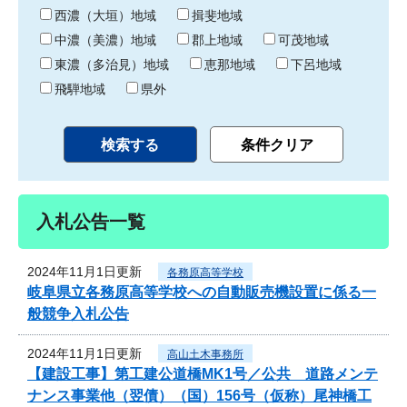
り
西濃（大垣）地域
揖斐地域
中濃（美濃）地域
郡上地域
可茂地域
東濃（多治見）地域
恵那地域
下呂地域
飛騨地域
県外
入札公告一覧
2024年11月1日更新
各務原高等学校
岐阜県立各務原高等学校への自動販売機設置に係る一
般競争入札公告
2024年11月1日更新
高山土木事務所
【建設工事】第工建公道橋MK1号／公共 道路メンテ
ナンス事業他（翌債）（国）156号（仮称）尾神橋工