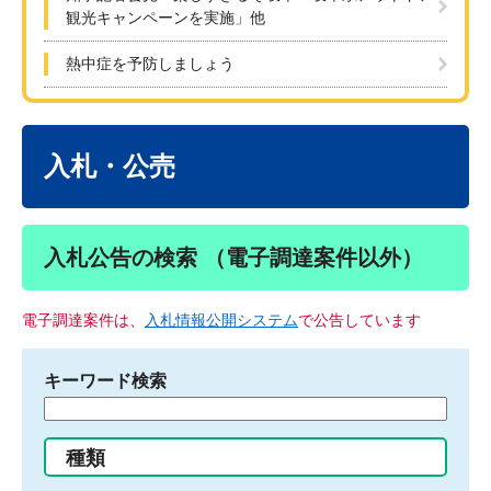
観光キャンペーンを実施」他
熱中症を予防しましょう
本
文
入札・公売
入札公告の検索 （電子調達案件以外）
電子調達案件は、
入札情報公開システム
で公告しています
キーワード検索
検
索
す
種類
る