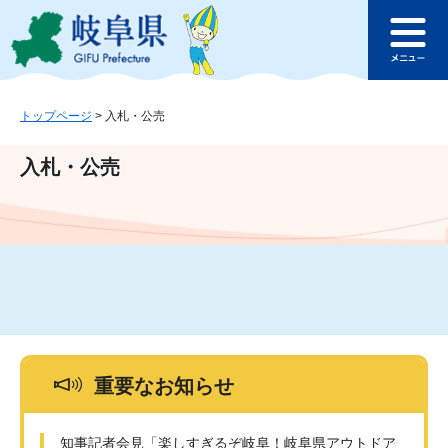
ペ
メ
このページの本文へ
ー
ニ
メ
ジ
ュ
ニ
の
ー
ュ
先
を
ー
頭
飛
トップページ
>
入札・公売
で
ば
す
し
入札・公売
。
て
本
文
へ
重要なお知らせ
知事記者会見「楽しすぎるぞ岐阜！岐阜県アウトドア