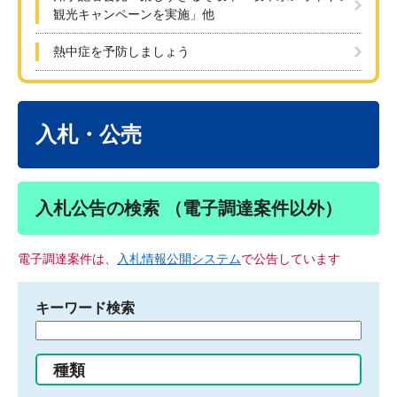
観光キャンペーンを実施」他
熱中症を予防しましょう
本
文
入札・公売
入札公告の検索 （電子調達案件以外）
電子調達案件は、
入札情報公開システム
で公告しています
キーワード検索
検
索
す
種類
る