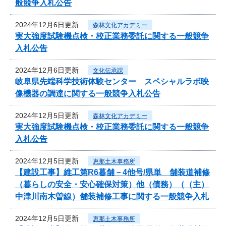
般競争入札公告
2024年12月6日更新
森林文化アカデミー
実大強度試験機点検・校正業務委託に関する一般競争
入札公告
2024年12月6日更新
文化伝承課
岐阜県先端科学技術体験センター スペシャルラボ映
像機器の調達に関する一般競争入札公告
2024年12月5日更新
森林文化アカデミー
実大強度試験機点検・校正業務委託に関する一般競争
入札公告
2024年12月5日更新
恵那土木事務所
【建設工事】維工第R6暮舗－4他号/県単 舗装道補修
（暮らしの安全・安心確保対策）他（債務）（（主）
中津川南木曽線）舗装補修工事に関する一般競争入札
2024年12月5日更新
恵那土木事務所