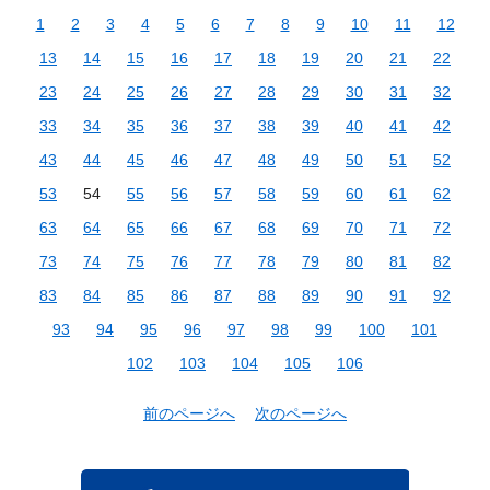
1
2
3
4
5
6
7
8
9
10
11
12
13
14
15
16
17
18
19
20
21
22
23
24
25
26
27
28
29
30
31
32
33
34
35
36
37
38
39
40
41
42
43
44
45
46
47
48
49
50
51
52
53
54
55
56
57
58
59
60
61
62
63
64
65
66
67
68
69
70
71
72
73
74
75
76
77
78
79
80
81
82
83
84
85
86
87
88
89
90
91
92
93
94
95
96
97
98
99
100
101
102
103
104
105
106
前のページへ
次のページへ