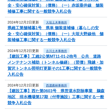
全・安心確保対策）（債務）（一）赤坂垂井線 舗装
補修工事に関する一般競争入札公告
2024年12月2日更新
大垣土木事務所
県維工第舗補暮1号 県単 舗装道補修（暮らしの安
全・安心確保対策）（債務）（一）大垣大野線他 舗
装補修工事に関する一般競争入札公告
2024年12月2日更新
古川土木事務所
【建設工事】工維2公第MT11-01-2他号 公共 道路
メンテナンス補助（トンネル修繕）（翌債）飛越・加
賀沢トンネル照明灯更新その1工事に関する一般競争
入札公告
2024年12月2日更新
西濃農林事務所
【建設工事】西た第0603号 県営湛水防除事業 鵜森
地区 排水機場第17期（付帯施設）工事に関する一般
競争入札公告