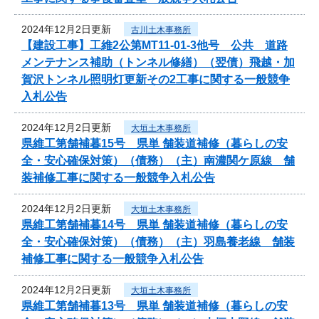
2024年12月2日更新
古川土木事務所
【建設工事】工維2公第MT11-01-3他号 公共 道路
メンテナンス補助（トンネル修繕）（翌債）飛越・加
賀沢トンネル照明灯更新その2工事に関する一般競争
入札公告
2024年12月2日更新
大垣土木事務所
県維工第舗補暮15号 県単 舗装道補修（暮らしの安
全・安心確保対策）（債務）（主）南濃関ケ原線 舗
装補修工事に関する一般競争入札公告
2024年12月2日更新
大垣土木事務所
県維工第舗補暮14号 県単 舗装道補修（暮らしの安
全・安心確保対策）（債務）（主）羽島養老線 舗装
補修工事に関する一般競争入札公告
2024年12月2日更新
大垣土木事務所
県維工第舗補暮13号 県単 舗装道補修（暮らしの安