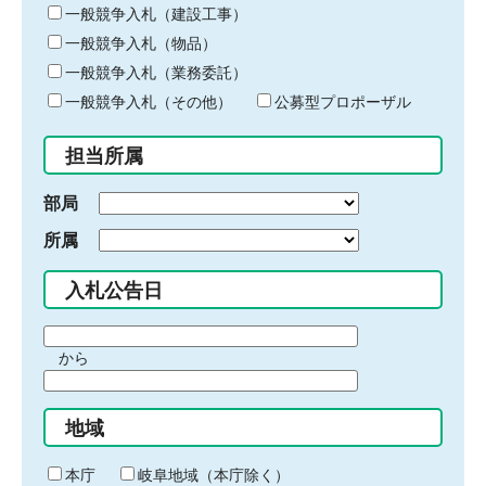
キ
一般競争入札（建設工事）
ー
一般競争入札（物品）
ワ
一般競争入札（業務委託）
ー
ド
一般競争入札（その他）
公募型プロポーザル
を
入
担当所属
力
部局
所属
入札公告日
期
から
間
期
の
間
始
地域
の
ま
終
り
わ
本庁
岐阜地域（本庁除く）