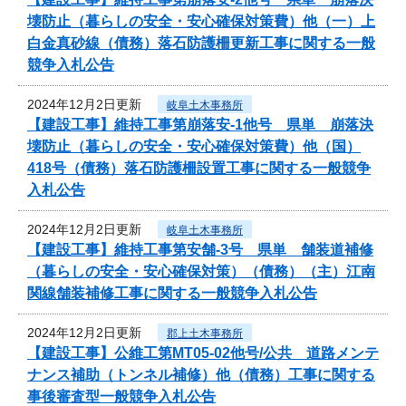
壊防止（暮らしの安全・安心確保対策費）他（一）上
白金真砂線（債務）落石防護柵更新工事に関する一般
競争入札公告
2024年12月2日更新
岐阜土木事務所
【建設工事】維持工事第崩落安-1他号 県単 崩落決
壊防止（暮らしの安全・安心確保対策費）他（国）
418号（債務）落石防護柵設置工事に関する一般競争
入札公告
2024年12月2日更新
岐阜土木事務所
【建設工事】維持工事第安舗-3号 県単 舗装道補修
（暮らしの安全・安心確保対策）（債務）（主）江南
関線舗装補修工事に関する一般競争入札公告
2024年12月2日更新
郡上土木事務所
【建設工事】公維工第MT05-02他号/公共 道路メンテ
ナンス補助（トンネル補修）他（債務）工事に関する
事後審査型一般競争入札公告