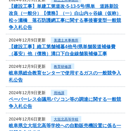
【建設工事】単建工第道改-5-13-5号/県単 道路新設
改良（一般分）【債務】（一）白山内ヶ谷線（仮称）
松ヶ瀬橋 落石防護網工事に関する事後審査型一般競
争入札公告
2024年12月9日更新
美濃土木事務所
【建設工事】維工第舗補暮4他号/県単舗装道補修費
（暮安）他（債務）溝口下白金線舗装補修工事
2024年12月9日更新
教育研修課
岐阜県総合教育センターで使用するガスの一般競争入
札公告
2024年12月9日更新
用地課
ペーパーレス会議用パソコン等の調達に関する一般競
争入札公告
2024年12月6日更新
大垣北高等学校
岐阜県立大垣北高等学校への自動販売機設置に係る一