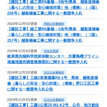
【建設工事】維工第R6暮舗－3他号/県単 舗装道補修
（暮らしの安全・安心確保対策）他（債務）（（国）
256号）舗装補修工事に関する一般競争入札
2024年12月5日更新
恵那土木事務所
【建設工事】維工第R6暮舗－1他号/県単 舗装道補修
（暮らしの安全・安心確保対策）他（債務）（（国）
257号）舗装補修工事に関する一般競争入札
2024年12月4日更新
文化伝承課
岐阜県先端科学技術体験センター 氷蓄熱槽ブライン
液漏洩箇所調査業務委託に関する一般競争入札
2024年12月3日更新
古川土木事務所
【建設工事】工維2単第舗暮R6-1号 県単 舗装道補
修（暮らしの安全・安心対策）（債務）野口工区工事
に関する一般競争入札公告
2024年12月3日更新
古川土木事務所
【建設工事】工建1公第Z6-M1-K2号 公共 地方創生