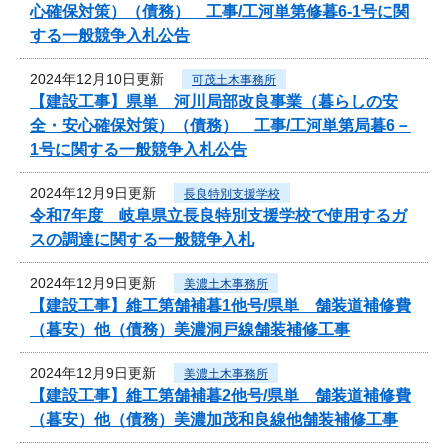
心確保対策）（債務） 工事/工河単第修暮6-1号に関
する一般競争入札公告
2024年12月10日更新
可茂土木事務所
【建設工事】県単 河川局部改良事業（暮らしの安
全・安心確保対策）（債務） 工事/工河単第局暮6－
1号に関する一般競争入札公告
2024年12月9日更新
長良特別支援学校
令和7年度 岐阜県立長良特別支援学校で使用するガ
スの調達に関する一般競争入札
2024年12月9日更新
美濃土木事務所
【建設工事】維工第舗補暮1他号/県単 舗装道補修費
（暮安）他（債務）美濃洞戸線舗装補修工事
2024年12月9日更新
美濃土木事務所
【建設工事】維工第舗補暮2他号/県単 舗装道補修費
（暮安）他（債務）美濃加茂和良線他舗装補修工事