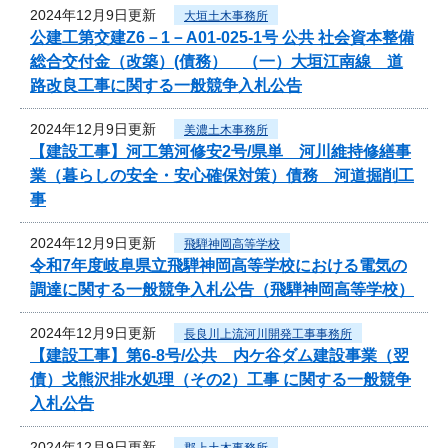
2024年12月9日更新
大垣土木事務所
公建工第交建Z6－1－A01-025-1号 公共 社会資本整備
総合交付金（改築）(債務） （一）大垣江南線 道
路改良工事に関する一般競争入札公告
2024年12月9日更新
美濃土木事務所
【建設工事】河工第河修安2号/県単 河川維持修繕事
業（暮らしの安全・安心確保対策）債務 河道掘削工
事
2024年12月9日更新
飛騨神岡高等学校
令和7年度岐阜県立飛騨神岡高等学校における電気の
調達に関する一般競争入札公告（飛騨神岡高等学校）
2024年12月9日更新
長良川上流河川開発工事事務所
【建設工事】第6-8号/公共 内ケ谷ダム建設事業（翌
債）戈熊沢排水処理（その2）工事 に関する一般競争
入札公告
2024年12月9日更新
郡上土木事務所