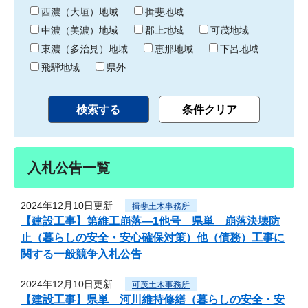
り
西濃（大垣）地域
揖斐地域
中濃（美濃）地域
郡上地域
可茂地域
東濃（多治見）地域
恵那地域
下呂地域
飛騨地域
県外
入札公告一覧
2024年12月10日更新
揖斐土木事務所
【建設工事】第維工崩落―1他号 県単 崩落決壊防
止（暮らしの安全・安心確保対策）他（債務）工事に
関する一般競争入札公告
2024年12月10日更新
可茂土木事務所
【建設工事】県単 河川維持修繕（暮らしの安全・安