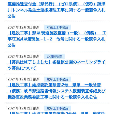
整備推進交付金（県代行）（ゼロ県債）（仮称）跡津
川トンネル発生土運搬処理工事に関する一般競争入札
公告
2024年12月3日更新
可茂土木事務所
【建設工事】県単 現道施設整備（一般）（債務） 工
事/工維4単第現施－1－2 他号に関する一般競争入札
公告
2024年12月2日更新
公園緑地課
【募集は終了しました】各務原公園のネーミングライ
ツ募集について
2024年12月2日更新
岐阜土木事務所
【建設工事】維持委託第除雪-2号 県単 一般除雪
（債務）岐阜県道路雪情報システム観測装置修繕及び
機器更改業務委託工事に関する一般競争入札公告
2024年12月2日更新
岐阜土木事務所
【建設工事】維持工事第崩落安-2他号 県単 崩落決