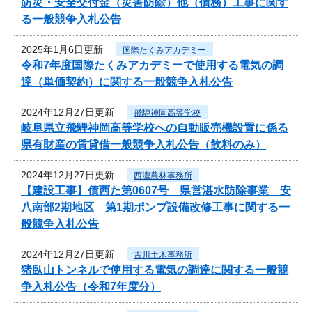
防災・安全交付金（災害防除）他（債務）工事に関す
る一般競争入札公告
2025年1月6日更新
国際たくみアカデミー
令和7年度国際たくみアカデミーで使用する電気の調
達（単価契約）に関する一般競争入札公告
2024年12月27日更新
飛騨神岡高等学校
岐阜県立飛騨神岡高等学校への自動販売機設置に係る
県有財産の賃貸借一般競争入札公告（飲料のみ）
2024年12月27日更新
西濃農林事務所
【建設工事】債西た第0607号 県営湛水防除事業 安
八南部2期地区 第1期ポンプ設備改修工事に関する一
般競争入札公告
2024年12月27日更新
古川土木事務所
猪臥山トンネルで使用する電気の調達に関する一般競
争入札公告（令和7年度分）