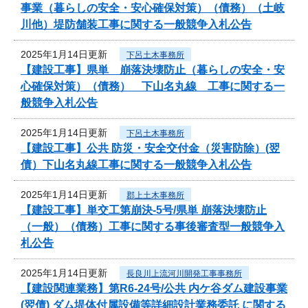
事業（暮らしの安全・安心確保対策）（債務）（土岐
川他）堤防舗装工事に関する一般競争入札公告
2025年1月14日更新
下呂土木事務所
【建設工事】県単 崩落決壊防止（暮らしの安全・安
心確保対策）（債務） 下山名丸線 工事に関する一
般競争入札公告
2025年1月14日更新
下呂土木事務所
【建設工事】公共 防災・安全交付金（災害防除）(翌
債）下山名丸線工事に関する一般競争入札公告
2025年1月14日更新
郡上土木事務所
【建設工事】単交工第崩決-5号/県単 崩落決壊防止
（一般）（債務）工事に関する事後審査型一般競争入
札公告
2025年1月14日更新
長良川上流河川開発工事事務所
【建設関連業務】第R6-24号/公共 内ケ谷ダム建設事業
(翌債) ダム堤体付属設備等詳細設計業務委託 に関する