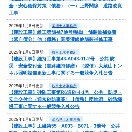
全・安心確保対策（債務）（一）上野関線 道路改良
工事
2025年1月6日更新
美濃土木事務所
【建設工事】維工第舗補7他号/県単 舗装道補修費
（緊自債分）他（債務）関美濃線他舗装補修工事
2025年1月6日更新
岐阜土木事務所
【建設工事】維持工事第43-A043-01-2号 公共 防
災・安全交付金（道路維持修繕）（翌債）大蔵山トン
ネル照明設備更新工事に関する一般競争入札公告
2025年1月6日更新
岐阜土木事務所
【建設工事】砂防工事第R6通砂-4-1号 公共 防災・
安全交付金（通常砂防事業）【債務】団地洞 砂防堰
堤工事に関する一般競争入札公告
2025年1月6日更新
多治見土木事務所
【建設工事】工維第55－A003－B071－3他号 公共