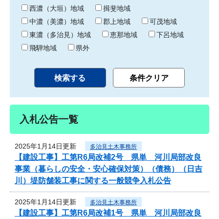
り
西濃（大垣）地域
揖斐地域
中濃（美濃）地域
郡上地域
可茂地域
東濃（多治見）地域
恵那地域
下呂地域
飛騨地域
県外
入札公告一覧
2025年1月14日更新
多治見土木事務所
【建設工事】工第R6局改補2号 県単 河川局部改良
事業（暮らしの安全・安心確保対策）（債務）（日吉
川）堤防舗装工事に関する一般競争入札公告
2025年1月14日更新
多治見土木事務所
【建設工事】工第R6局改補1号 県単 河川局部改良