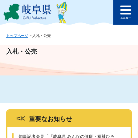
ペ
メ
このページの本文へ
ー
ニ
メ
ジ
ュ
ニ
の
ー
ュ
先
を
ー
頭
飛
トップページ
>
入札・公売
で
ば
す
し
入札・公売
。
て
本
文
へ
重要なお知らせ
知事記者会見「『岐阜県 みんなの健康・福祉ひろ