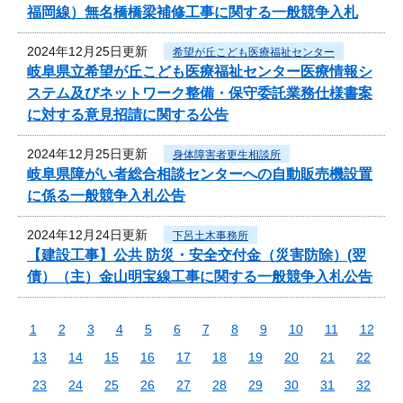
福岡線）無名橋橋梁補修工事に関する一般競争入札
2024年12月25日更新
希望が丘こども医療福祉センター
岐阜県立希望が丘こども医療福祉センター医療情報シ
ステム及びネットワーク整備・保守委託業務仕様書案
に対する意見招請に関する公告
2024年12月25日更新
身体障害者更生相談所
岐阜県障がい者総合相談センターへの自動販売機設置
に係る一般競争入札公告
2024年12月24日更新
下呂土木事務所
【建設工事】公共 防災・安全交付金（災害防除）(翌
債）（主）金山明宝線工事に関する一般競争入札公告
1
2
3
4
5
6
7
8
9
10
11
12
13
14
15
16
17
18
19
20
21
22
23
24
25
26
27
28
29
30
31
32