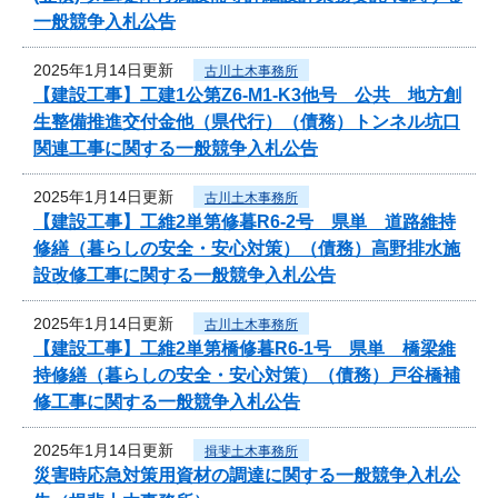
一般競争入札公告
2025年1月14日更新
古川土木事務所
【建設工事】工建1公第Z6-M1-K3他号 公共 地方創
生整備推進交付金他（県代行）（債務）トンネル坑口
関連工事に関する一般競争入札公告
2025年1月14日更新
古川土木事務所
【建設工事】工維2単第修暮R6-2号 県単 道路維持
修繕（暮らしの安全・安心対策）（債務）高野排水施
設改修工事に関する一般競争入札公告
2025年1月14日更新
古川土木事務所
【建設工事】工維2単第橋修暮R6-1号 県単 橋梁維
持修繕（暮らしの安全・安心対策）（債務）戸谷橋補
修工事に関する一般競争入札公告
2025年1月14日更新
揖斐土木事務所
災害時応急対策用資材の調達に関する一般競争入札公