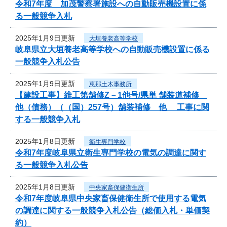
令和7年度 加茂警察署施設への自動販売機設置に係
る一般競争入札
2025年1月9日更新
大垣養老高等学校
岐阜県立大垣養老高等学校への自動販売機設置に係る
一般競争入札公告
2025年1月9日更新
恵那土木事務所
【建設工事】維工第舗修Z－1他号/県単 舗装道補修
他（債務）（（国）257号）舗装補修 他 工事に関
する一般競争入札
2025年1月8日更新
衛生専門学校
令和7年度岐阜県立衛生専門学校の電気の調達に関す
る一般競争入札公告
2025年1月8日更新
中央家畜保健衛生所
令和7年度岐阜県中央家畜保健衛生所で使用する電気
の調達に関する一般競争入札公告（総価入札・単価契
約）