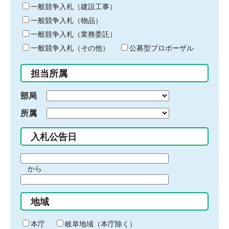
キ
一般競争入札（建設工事）
ー
一般競争入札（物品）
ワ
一般競争入札（業務委託）
ー
ド
一般競争入札（その他）
公募型プロポーザル
を
入
担当所属
力
部局
所属
入札公告日
期
から
間
期
の
間
始
地域
の
ま
終
り
わ
本庁
岐阜地域（本庁除く）