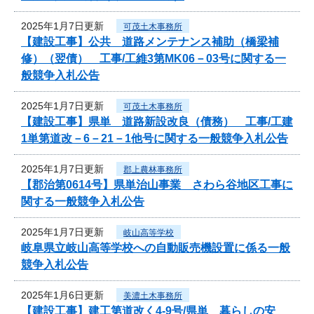
2025年1月7日更新
可茂土木事務所
【建設工事】公共 道路メンテナンス補助（橋梁補
修）（翌債） 工事/工維3第MK06－03号に関する一
般競争入札公告
2025年1月7日更新
可茂土木事務所
【建設工事】県単 道路新設改良（債務） 工事/工建
1単第道改－6－21－1他号に関する一般競争入札公告
2025年1月7日更新
郡上農林事務所
【郡治第0614号】県単治山事業 さわら谷地区工事に
関する一般競争入札公告
2025年1月7日更新
岐山高等学校
岐阜県立岐山高等学校への自動販売機設置に係る一般
競争入札公告
2025年1月6日更新
美濃土木事務所
【建設工事】建工第道改く4-9号/県単 暮らしの安