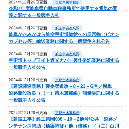
2024年12月26日更新
自動車税事務所
令和7年度岐阜県自動車税事務所で使用する電気の調
達に関する一般競争入札
2024年12月26日更新
航空宇宙産業課
岐阜かかみがはら航空宇宙博物館への展示物（ビオン
カプセル等）輸送業務に関する一般競争入札公告
2024年12月26日更新
航空宇宙産業課
空宙博トップライト遮光カバー製作委託業務に関する
一般競争入札公告
2024年12月26日更新
恵那土木事務所
【建設関連業務】建委第道改－8－23－G号／県単
道路新設改良（（一）苗木恵那線）測量委託に関する
一般競争入札公告
2024年12月26日更新
恵那土木事務所
【建設工事】維工第MK08－10－2他号/公共 道路メ
ンテナンス補助（橋梁補修）他（債務）（（主）白川