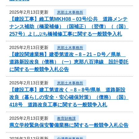
2025年2月13日更新
恵那土木事務所
【建設工事】維工第MKH08－03号/公共 道路メンテ
ナンス補助（橋梁補修）（国補正）（翌債）（（国）
257号）よしぶち橋補修工事に関する一般競争入札
2025年2月13日更新
恵那土木事務所
【建設関連業務】建委第道改－8－21－D号／県単
道路新設改良（債務）（一）恵那八百津線 設計委託
に関する一般競争入札公告
2025年2月13日更新
恵那土木事務所
【建設工事】建工第道改く－8－8号/県単 道路新設
改良（暮らしの安全・安心確保対策）（債務）（国）
418号 道路改良工事に関する一般競争入札
2025年2月13日更新
教育財務課
県立学校緊急保安警備業務に関する一般競争入札公告
2025年2月12日更新
中濃農林事務所