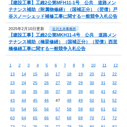
【建設工事】工維2公第MFH11-1号 公共 道路メン
テナンス補助（附属物修繕）（国補正分）（翌債）戸
谷スノーシェッド補修工事に関する一般競争入札公告
2025年2月10日更新
古川土木事務所
【建設工事】工維2公第MKH11-4号 公共 道路メン
テナンス補助（橋梁修繕）（国補正分）（翌債）西里
橋修繕工事に関する一般競争入札公告
1
2
3
4
5
6
7
8
9
10
11
12
13
14
15
16
17
18
19
20
21
22
23
24
25
26
27
28
29
30
31
32
33
34
35
36
37
38
39
40
41
42
43
44
45
46
47
48
49
50
51
52
53
54
55
56
57
58
59
60
61
62
63
64
65
66
67
68
69
70
71
72
73
74
75
76
77
78
79
80
81
82