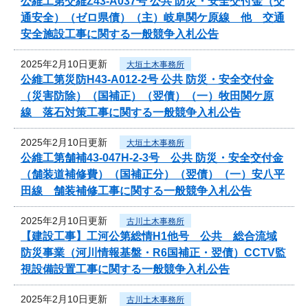
公維工第交維Z43-A037号 公共 防災・安全交付金（交
通安全）（ゼロ県債）（主）岐阜関ケ原線 他 交通
安全施設工事に関する一般競争入札公告
2025年2月10日更新
大垣土木事務所
公維工第災防H43-A012-2号 公共 防災・安全交付金
（災害防除）（国補正）（翌債）（一）牧田関ケ原
線 落石対策工事に関する一般競争入札公告
2025年2月10日更新
大垣土木事務所
公維工第舗補43-047H-2-3号 公共 防災・安全交付金
（舗装道補修費）（国補正分）（翌債）（一）安八平
田線 舗装補修工事に関する一般競争入札公告
2025年2月10日更新
古川土木事務所
【建設工事】工河公第総情H1他号 公共 総合流域
防災事業（河川情報基盤・R6国補正・翌債）CCTV監
視設備設置工事に関する一般競争入札公告
2025年2月10日更新
古川土木事務所