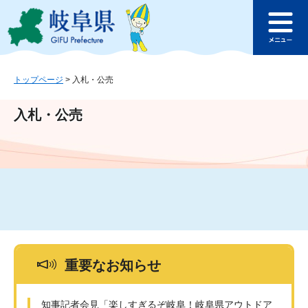
ペ
メ
このページの本文へ
ー
ニ
メ
ジ
ュ
ニ
の
ー
ュ
先
を
ー
頭
飛
トップページ
>
入札・公売
で
ば
す
し
入札・公売
。
て
本
文
へ
重要なお知らせ
知事記者会見「楽しすぎるぞ岐阜！岐阜県アウトドア