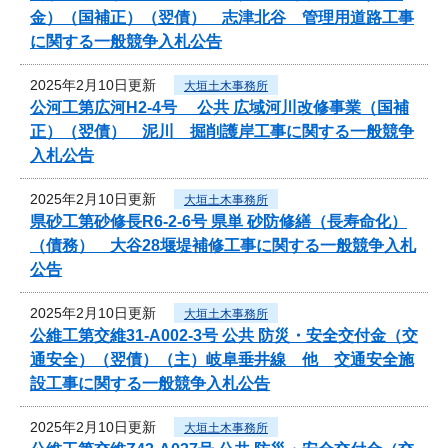
金）（国補正）（翌債） 志津北谷 管理用道路工事
に関する一般競争入札公告
2025年2月10日更新
大垣土木事務所
公河工第広河H2-4号 公共 広域河川改修事業（国補
正）（翌債） 泥川 掘削護岸工事に関する一般競争
入札公告
2025年2月10日更新
大垣土木事務所
県砂工第砂修長R6-2-6号 県単 砂防修繕（長寿命化）
（債務） 大谷28堰堤補修工事に関する一般競争入札
公告
2025年2月10日更新
大垣土木事務所
公維工第交維31-A002-3号 公共 防災・安全交付金（交
通安全）（翌債）（主）岐阜垂井線 他 交通安全施
設工事に関する一般競争入札公告
2025年2月10日更新
大垣土木事務所