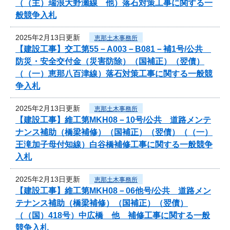
（（主）瑞浪大野瀬線 他）落石対策工事に関する一
般競争入札
2025年2月13日更新
恵那土木事務所
【建設工事】交工第55－A003－B081－補1号/公共
防災・安全交付金（災害防除）（国補正）（翌債）
（（一）恵那八百津線）落石対策工事に関する一般競
争入札
2025年2月13日更新
恵那土木事務所
【建設工事】維工第MKH08－10号/公共 道路メンテ
ナンス補助（橋梁補修）（国補正）（翌債）（（一）
王滝加子母付知線）白谷橋補修工事に関する一般競争
入札
2025年2月13日更新
恵那土木事務所
【建設工事】維工第MKH08－06他号/公共 道路メン
テナンス補助（橋梁補修）（国補正）（翌債）
（（国）418号）中広橋 他 補修工事に関する一般
競争入札