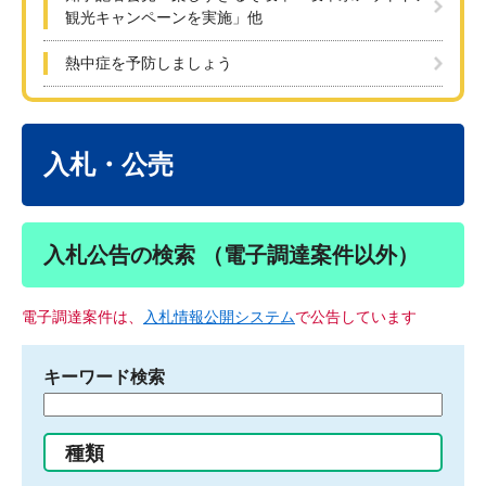
観光キャンペーンを実施」他
熱中症を予防しましょう
本
文
入札・公売
入札公告の検索 （電子調達案件以外）
電子調達案件は、
入札情報公開システム
で公告しています
キーワード検索
検
索
す
種類
る