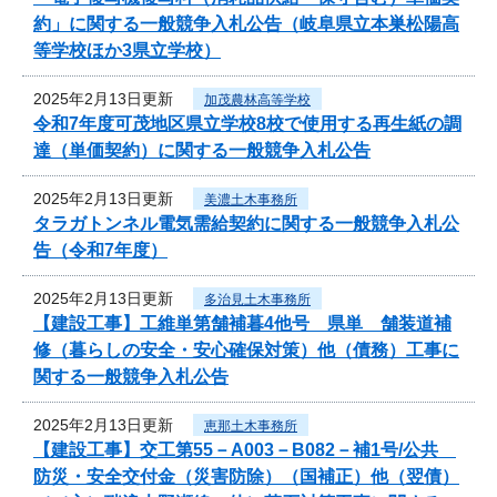
約」に関する一般競争入札公告（岐阜県立本巣松陽高
等学校ほか3県立学校）
2025年2月13日更新
加茂農林高等学校
令和7年度可茂地区県立学校8校で使用する再生紙の調
達（単価契約）に関する一般競争入札公告
2025年2月13日更新
美濃土木事務所
タラガトンネル電気需給契約に関する一般競争入札公
告（令和7年度）
2025年2月13日更新
多治見土木事務所
【建設工事】工維単第舗補暮4他号 県単 舗装道補
修（暮らしの安全・安心確保対策）他（債務）工事に
関する一般競争入札公告
2025年2月13日更新
恵那土木事務所
【建設工事】交工第55－A003－B082－補1号/公共
防災・安全交付金（災害防除）（国補正）他（翌債）