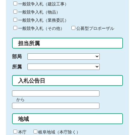
キ
一般競争入札（建設工事）
ー
一般競争入札（物品）
ワ
一般競争入札（業務委託）
ー
ド
一般競争入札（その他）
公募型プロポーザル
を
入
担当所属
力
部局
所属
入札公告日
期
から
間
期
の
間
始
地域
の
ま
終
り
わ
本庁
岐阜地域（本庁除く）