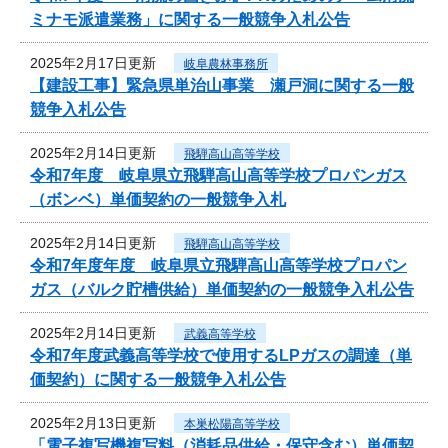
ミナモ派遣業務」に関する一般競争入札公告
2025年2月17日更新
岐阜農林事務所
【建設工事】緊急県単治山事業 瀬戸洞に関する一般
競争入札公告
2025年2月14日更新
飛騨高山高等学校
令和7年度 岐阜県立飛騨高山高等学校プロパンガス
（ボンベ）単価契約の一般競争入札
2025年2月14日更新
飛騨高山高等学校
令和7年度年度 岐阜県立飛騨高山高等学校プロパン
ガス（バルク貯槽供給）単価契約の一般競争入札公告
2025年2月14日更新
武義高等学校
令和7年度武義高等学校で使用するLPガスの調達（単
価契約）に関する一般競争入札公告
2025年2月13日更新
本巣松陽高等学校
「電子複写機複写料（消耗品供給・保守含む）単価契