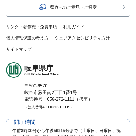
県政へのご意見・ご提案
リンク・著作権・免責事項
利用ガイド
個人情報保護の考え方
ウェブアクセシビリティ方針
サイトマップ
岐阜県庁
GIFU Prefectural Office
〒500-8570
岐阜市薮田南2丁目1番1号
電話番号 058-272-1111（代表）
（法人番号4000020210005）
開庁時間
午前8時30分から午後5時15分まで
（土曜日、日曜日、祝