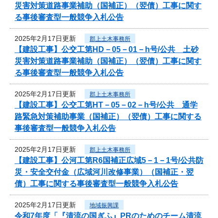
災害対策道路事業補助（国補正）（翌債）工事に関す
る事後審査型一般競争入札公告
2025年2月17日更新
郡上土木事務所
【建設工事】公交工第HD－05－01－h号/公共 土砂
災害対策道路事業補助（国補正）（翌債）工事に関す
る事後審査型一般競争入札公告
2025年2月17日更新
郡上土木事務所
【建設工事】公交工第HT－05－02－h号/公共 通学
路緊急対策補助事業（国補正）（翌債）工事に関する
事後審査型一般競争入札公告
2025年2月17日更新
郡上土木事務所
【建設工事】公河工第R6国補正広域5－1－1号/公共防
災・安全交付金（広域河川改修事業）（国補正・翌
債）工事に関する事後審査型一般競争入札公告
2025年2月17日更新
地域振興課
令和7年度「『清流の国ぎふ』PRのためのチーム清流