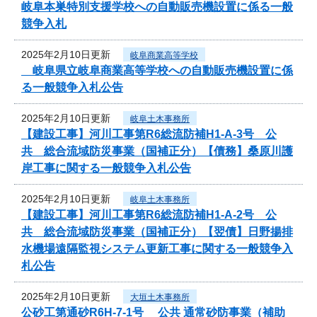
岐阜本巣特別支援学校への自動販売機設置に係る一般
競争入札
2025年2月10日更新
岐阜商業高等学校
岐阜県立岐阜商業高等学校への自動販売機設置に係
る一般競争入札公告
2025年2月10日更新
岐阜土木事務所
【建設工事】河川工事第R6総流防補H1-A-3号 公
共 総合流域防災事業（国補正分）【債務】桑原川護
岸工事に関する一般競争入札公告
2025年2月10日更新
岐阜土木事務所
【建設工事】河川工事第R6総流防補H1-A-2号 公
共 総合流域防災事業（国補正分）【翌債】日野揚排
水機場遠隔監視システム更新工事に関する一般競争入
札公告
2025年2月10日更新
大垣土木事務所
公砂工第通砂R6H-7-1号 公共 通常砂防事業（補助