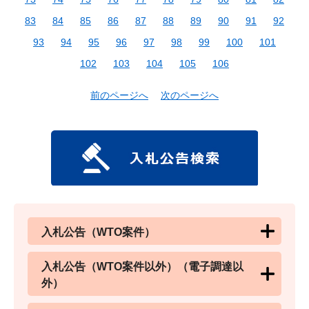
83
84
85
86
87
88
89
90
91
92
93
94
95
96
97
98
99
100
101
102
103
104
105
106
前のページへ
次のページへ
入札公告（WTO案件）
入札公告（WTO案件以外）（電子調達以
外）