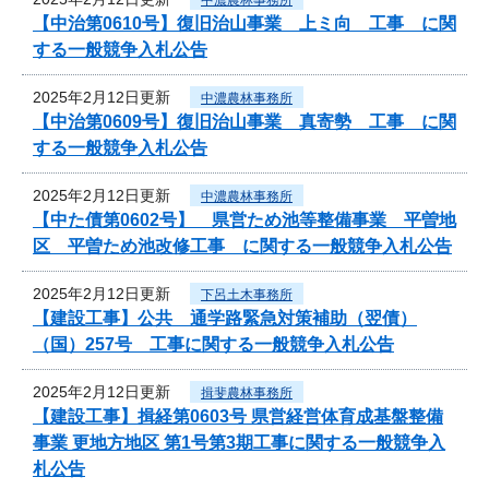
【中治第0610号】復旧治山事業 上ミ向 工事 に関
する一般競争入札公告
2025年2月12日更新
中濃農林事務所
【中治第0609号】復旧治山事業 真寄勢 工事 に関
する一般競争入札公告
2025年2月12日更新
中濃農林事務所
【中た債第0602号】 県営ため池等整備事業 平曽地
区 平曽ため池改修工事 に関する一般競争入札公告
2025年2月12日更新
下呂土木事務所
【建設工事】公共 通学路緊急対策補助（翌債）
（国）257号 工事に関する一般競争入札公告
2025年2月12日更新
揖斐農林事務所
【建設工事】揖経第0603号 県営経営体育成基盤整備
事業 更地方地区 第1号第3期工事に関する一般競争入
札公告