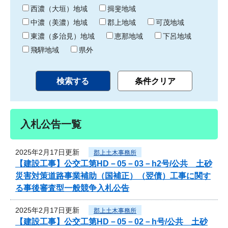
り
西濃（大垣）地域
揖斐地域
中濃（美濃）地域
郡上地域
可茂地域
東濃（多治見）地域
恵那地域
下呂地域
飛騨地域
県外
入札公告一覧
2025年2月17日更新
郡上土木事務所
【建設工事】公交工第HD－05－03－h2号/公共 土砂
災害対策道路事業補助（国補正）（翌債）工事に関す
る事後審査型一般競争入札公告
2025年2月17日更新
郡上土木事務所
【建設工事】公交工第HD－05－02－h号/公共 土砂