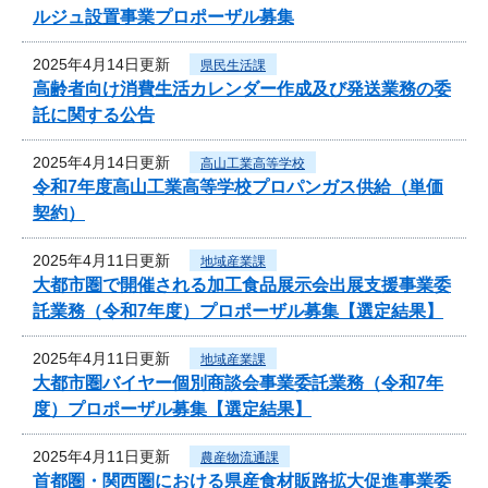
ルジュ設置事業プロポーザル募集
2025年4月14日更新
県民生活課
高齢者向け消費生活カレンダー作成及び発送業務の委
託に関する公告
2025年4月14日更新
高山工業高等学校
令和7年度高山工業高等学校プロパンガス供給（単価
契約）
2025年4月11日更新
地域産業課
大都市圏で開催される加工食品展示会出展支援事業委
託業務（令和7年度）プロポーザル募集【選定結果】
2025年4月11日更新
地域産業課
大都市圏バイヤー個別商談会事業委託業務（令和7年
度）プロポーザル募集【選定結果】
2025年4月11日更新
農産物流通課
首都圏・関西圏における県産食材販路拡大促進事業委