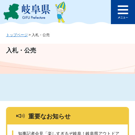
ペ
メ
このページの本文へ
ー
ニ
メ
ジ
ュ
ニ
の
ー
ュ
先
を
ー
頭
飛
トップページ
>
入札・公売
で
ば
す
し
入札・公売
。
て
本
文
へ
重要なお知らせ
知事記者会見「楽しすぎるぞ岐阜！岐阜県アウトドア