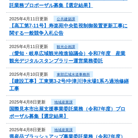
託業務プロポーザル募集【選定結果】
2025年4月11日更新
公共建築課
【高工第7-11号】寿楽苑中央監視制御装置更新工事に
関する一般競争入札公告
2025年4月11日更新
観光企画課
（愛知・岐阜広域観光推進協議会）令和7年度 産業
観光デジタルスタンプラリー運営業務委託
2025年4月10日更新
東部広域水道事務所
【建設工事】工東第3-2号/中津川浄水場1系ろ過池修繕
工事
2025年4月8日更新
地域産業課
国際見本市出展支援事業委託業務（令和7年度）プロ
ポーザル募集【選定結果】
2025年4月8日更新
地域産業課
県産品ブラッシュアップ事業委託業務（令和7年度）