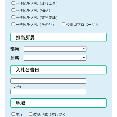
キ
一般競争入札（建設工事）
ー
一般競争入札（物品）
ワ
一般競争入札（業務委託）
ー
ド
一般競争入札（その他）
公募型プロポーザル
を
入
担当所属
力
部局
所属
入札公告日
期
から
間
期
の
間
始
地域
の
ま
終
り
わ
本庁
岐阜地域（本庁除く）