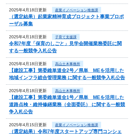
2025年4月18日更新
産業イノベーション推進課
（選定結果）起業家精神育成プロジェクト事業プロポ
ーザル募集
2025年4月18日更新
子育て支援課
令和7年度「保育のしごと」見学会開催業務委託に関
する一般競争入札公告
2025年4月18日更新
高山土木事務所
【建設工事】第委維単道全2号／県単 MEを活用した
地域インフラ総合管理業務 に関する一般競争入札公告
2025年4月18日更新
高山土木事務所
【建設工事】第委維単道全1号／県単 MEを活用した
道路点検・維持修繕業務（全面委託） に関する一般競
争入札公告
2025年4月15日更新
産業イノベーション推進課
（選定結果）令和7年度スタートアップ専門コンシェ