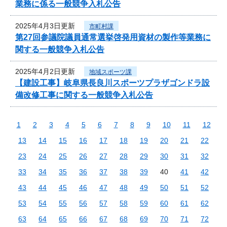
業務に係る一般競争入札公告
2025年4月3日更新
市町村課
第27回参議院議員通常選挙啓発用資材の製作等業務に
関する一般競争入札公告
2025年4月2日更新
地域スポーツ課
【建設工事】岐阜県長良川スポーツプラザゴンドラ設
備改修工事に関する一般競争入札公告
1
2
3
4
5
6
7
8
9
10
11
12
13
14
15
16
17
18
19
20
21
22
23
24
25
26
27
28
29
30
31
32
33
34
35
36
37
38
39
40
41
42
43
44
45
46
47
48
49
50
51
52
53
54
55
56
57
58
59
60
61
62
63
64
65
66
67
68
69
70
71
72