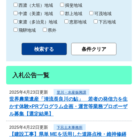
り
西濃（大垣）地域
揖斐地域
中濃（美濃）地域
郡上地域
可茂地域
東濃（多治見）地域
恵那地域
下呂地域
飛騨地域
県外
入札公告一覧
2025年4月23日更新
里川・水産振興課
世界農業遺産「清流長良川の鮎」 若者の発信力を生
かす体験×PRプログラム企画・運営等業務プロポーザ
ル募集【選定結果】
2025年4月22日更新
下呂土木事務所
【建設工事】県単 MEを活用した道路点検・維持修繕