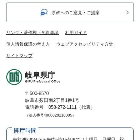
県政へのご意見・ご提案
リンク・著作権・免責事項
利用ガイド
個人情報保護の考え方
ウェブアクセシビリティ方針
サイトマップ
岐阜県庁
GIFU Prefectural Office
〒500-8570
岐阜市薮田南2丁目1番1号
電話番号 058-272-1111（代表）
（法人番号4000020210005）
開庁時間
午前8時30分から午後5時15分まで
（土曜日、日曜日、祝