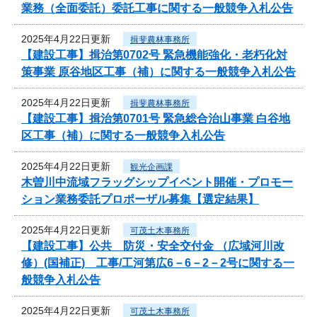
業務（全面委託）委託工事に関する一般競争入札公告
2025年4月22日更新
揖斐農林事務所
【建設工事】揖治第0702号 緊急機能強化・老朽化対
策事業 原谷地区工事（補）に関する一般競争入札公告
2025年4月22日更新
揖斐農林事務所
【建設工事】揖治第0701号 緊急総合治山事業 白谷地
区工事（補）に関する一般競争入札公告
2025年4月22日更新
観光企画課
木曽川中流域フラッグシップイベント開催・プロモー
ション業務委託プロポーザル募集【選定結果】
2025年4月22日更新
可茂土木事務所
【建設工事】公共 防災・安全交付金 （広域河川改
修）(国補正) 工事/工河第広6－6－2－2号に関する一
般競争入札公告
2025年4月22日更新
可茂土木事務所