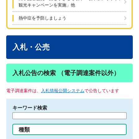
観光キャンペーンを実施」他
熱中症を予防しましょう
本
文
入札・公売
入札公告の検索 （電子調達案件以外）
電子調達案件は、
入札情報公開システム
で公告しています
キーワード検索
検
索
す
種類
る