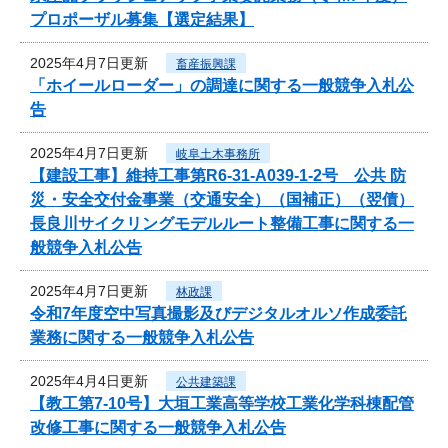
プロポーザル募集【選定結果】
2025年4月7日更新
畜産振興課
「ホイールローダー」の調達に関する一般競争入札公
告
2025年4月7日更新
岐阜土木事務所
【建設工事】維持工事第R6-31-A039-1-2号 公共 防
災・安全交付金事業（交通安全）（国補正）（翌債）
長良川サイクリングモデルルート整備工事に関する一
般競争入札公告
2025年4月7日更新
林政課
令和7年度空中写真撮影及びデジタルオルソ作成委託
業務に関する一般競争入札公告
2025年4月4日更新
公共建築課
【教工第7-10号】大垣工業高等学校工業化学科棟配管
改修工事に関する一般競争入札公告