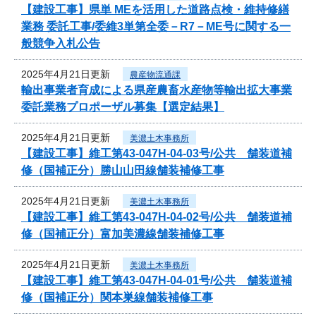
【建設工事】県単 MEを活用した道路点検・維持修繕
業務 委託工事/委維3単第全委－R7－ME号に関する一
般競争入札公告
2025年4月21日更新
農産物流通課
輸出事業者育成による県産農畜水産物等輸出拡大事業
委託業務プロポーザル募集【選定結果】
2025年4月21日更新
美濃土木事務所
【建設工事】維工第43-047H-04-03号/公共 舗装道補
修（国補正分）勝山山田線舗装補修工事
2025年4月21日更新
美濃土木事務所
【建設工事】維工第43-047H-04-02号/公共 舗装道補
修（国補正分）富加美濃線舗装補修工事
2025年4月21日更新
美濃土木事務所
【建設工事】維工第43-047H-04-01号/公共 舗装道補
修（国補正分）関本巣線舗装補修工事