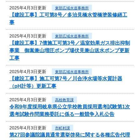
2025年4月3日更新
東部広域水道事務所
【建設工事】工可第8号／多治見橋水管橋塗装修繕工
事
2025年4月3日更新
東部広域水道事務所
【建設工事】7債施工可第3号／温室効果ガス排出抑制
事業 御嵩兼山増圧ポンプ場伏見兼山送水ポンプ更新
工事
2025年4月3日更新
東部広域水道事務所
【建設工事】施工可第7号／川合浄水場等水質計器
（pH計等）更新工事
2025年4月3日更新
高校教育課
令和9年度採用岐阜県公立学校教員採用選考試験第1次
選考試験作問業務委託に係る一般競争入札公告
2025年4月3日更新
市町村課
第27回参議院議員通常選挙啓発に関する各種広告代理