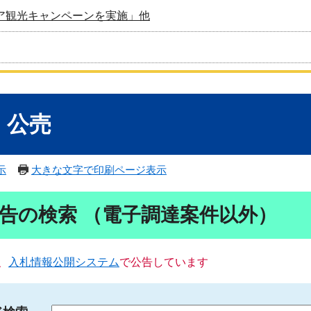
ア観光キャンペーンを実施」他
・公売
示
大きな文字で印刷ページ表示
告の検索 （電子調達案件以外）
、
入札情報公開システム
で公告しています