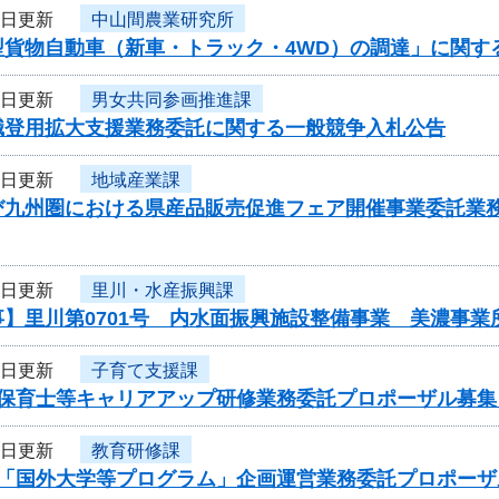
9日更新
中山間農業研究所
型貨物自動車（新車・トラック・4WD）の調達」に関す
9日更新
男女共同参画推進課
職登用拡大支援業務委託に関する一般競争入札公告
9日更新
地域産業課
び九州圏における県産品販売促進フェア開催事業委託業
9日更新
里川・水産振興課
事】里川第0701号 内水面振興施設整備事業 美濃事
8日更新
子育て支援課
度保育士等キャリアアップ研修業務委託プロポーザル募集
8日更新
教育研修課
度「国外大学等プログラム」企画運営業務委託プロポーザ