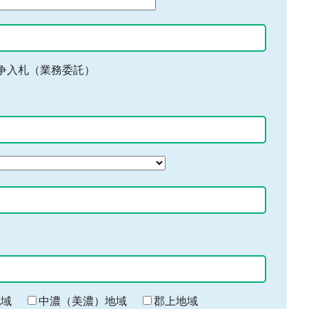
争入札（業務委託）
地域
中濃（美濃）地域
郡上地域