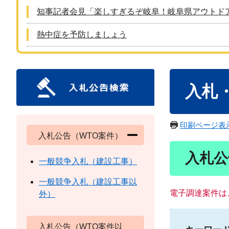
知事記者会見「楽しすぎるぞ岐阜！岐阜県アウトド
熱中症を予防しましょう
本
入札
文
印刷ページ表
入札公告（WTO案件）
入札公
一般競争入札（建設工事）
一般競争入札（建設工事以
電子調達案件は
外）
入札公告（WTO案件以