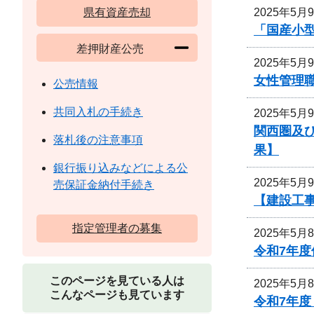
2025年5月
県有資産売却
「国産小
差押財産公売
2025年5月
女性管理
公売情報
共同入札の手続き
2025年5月
関西圏及
落札後の注意事項
果】
銀行振り込みなどによる公
2025年5月
売保証金納付手続き
【建設工
指定管理者の募集
2025年5月
令和7年
このページを見ている人は
2025年5月
こんなページも見ています
令和7年