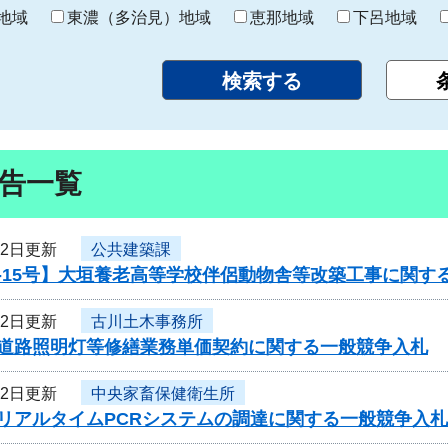
り
地域
東濃（多治見）地域
恵那地域
下呂地域
告一覧
12日更新
公共建築課
-15号】大垣養老高等学校伴侶動物舎等改築工事に関す
12日更新
古川土木事務所
度道路照明灯等修繕業務単価契約に関する一般競争入札
12日更新
中央家畜保健衛生所
度リアルタイムPCRシステムの調達に関する一般競争入