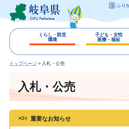
ペ
メ
ふり
ー
ニ
ジ
ュ
の
ー
先
を
くらし・防災
子ども・女性
頭
飛
環境
医療・福祉
で
ば
閉
閉
す
し
じ
じ
。
て
る
る
トップページ
>
入札・公売
本
文
へ
入札・公売
重要なお知らせ