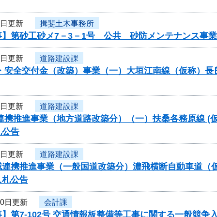
7日更新
揖斐土木事務所
事】第砂工砂メ7－3－1号 公共 砂防メンテナンス事
2日更新
道路建設課
災・安全交付金（改築）事業（一）大垣江南線（仮称）長
2日更新
道路建設課
連携推進事業（地方道路改築分）（一）扶桑各務原線 (仮
札公告
2日更新
道路建設課
連携推進事業（一般国道改築分）濃飛横断自動車道（仮称
入札公告
30日更新
会計課
】第7-102号 交通情報板整備等工事に関する一般競争