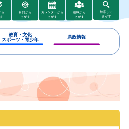
検索して
から
目的から
カレンダーから
組織から
さがす
す
さがす
さがす
さがす
教育・文化
県政情報
スポーツ・青少年
閉
閉
じ
じ
る
る