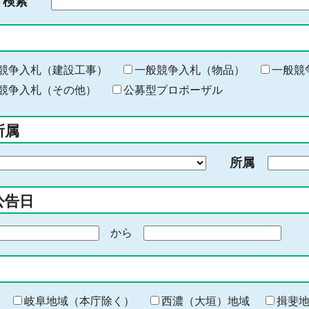
ド検索
検
索
す
る
キ
競争入札（建設工事）
一般競争入札（物品）
一般競
ー
競争入札（その他）
公募型プロポーザル
ワ
ー
所属
ド
を
所属
入
力
公告日
から
期
間
の
終
わ
岐阜地域（本庁除く）
西濃（大垣）地域
揖斐