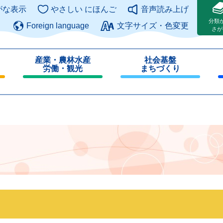
このページの本文へ
がな表示
やさしい にほんご
音声読み上げ
分類
Foreign language
文字サイズ・色変更
さが
産業・農林水産
社会基盤
労働・観光
まちづくり
閉
閉
じ
じ
る
る