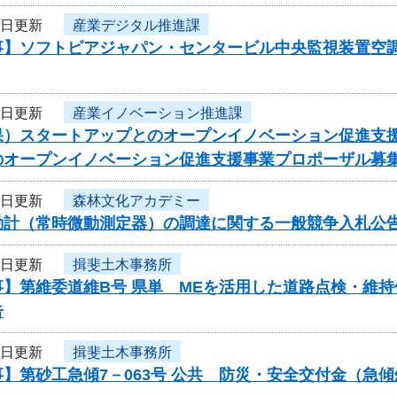
7日更新
産業デジタル推進課
事】ソフトピアジャパン・センタービル中央監視装置空調
7日更新
産業イノベーション推進課
果）スタートアップとのオープンイノベーション促進支
のオープンイノベーション促進支援事業プロポーザル募
7日更新
森林文化アカデミー
動計（常時微動測定器）の調達に関する一般競争入札公
7日更新
揖斐土木事務所
事】第維委道維B号 県単 MEを活用した道路点検・維
告
7日更新
揖斐土木事務所
】第砂工急傾7－063号 公共 防災・安全交付金（急