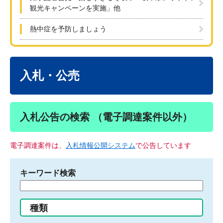
観光キャンペーンを実施」他
熱中症を予防しましょう
本
文
入札・公売
入札公告の検索 （電子調達案件以外）
電子調達案件は、
入札情報公開システム
で公告しています
キーワード検索
検
索
す
種類
る