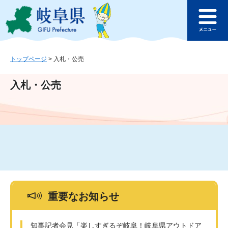
ペ
メ
このページの本文へ
ー
ニ
メ
ジ
ュ
ニ
の
ー
ュ
先
を
ー
頭
飛
トップページ
>
入札・公売
で
ば
す
し
入札・公売
。
て
本
文
へ
重要なお知らせ
知事記者会見「楽しすぎるぞ岐阜！岐阜県アウトドア