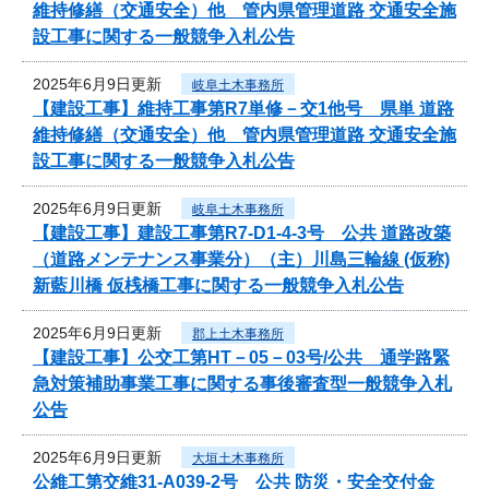
維持修繕（交通安全）他 管内県管理道路 交通安全施
設工事に関する一般競争入札公告
2025年6月9日更新
岐阜土木事務所
【建設工事】維持工事第R7単修－交1他号 県単 道路
維持修繕（交通安全）他 管内県管理道路 交通安全施
設工事に関する一般競争入札公告
2025年6月9日更新
岐阜土木事務所
【建設工事】建設工事第R7-D1-4-3号 公共 道路改築
（道路メンテナンス事業分）（主）川島三輪線 (仮称)
新藍川橋 仮桟橋工事に関する一般競争入札公告
2025年6月9日更新
郡上土木事務所
【建設工事】公交工第HT－05－03号/公共 通学路緊
急対策補助事業工事に関する事後審査型一般競争入札
公告
2025年6月9日更新
大垣土木事務所
公維工第交維31-A039-2号 公共 防災・安全交付金