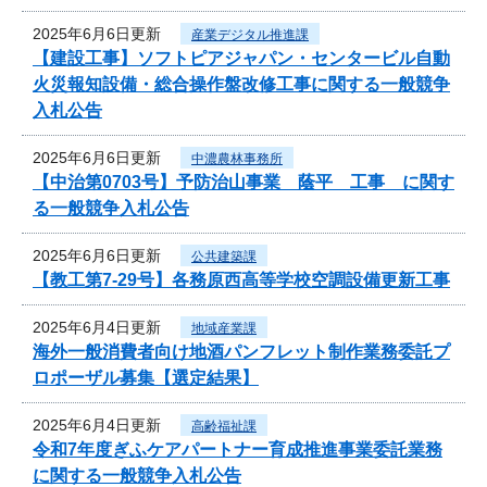
2025年6月6日更新
産業デジタル推進課
【建設工事】ソフトピアジャパン・センタービル自動
火災報知設備・総合操作盤改修工事に関する一般競争
入札公告
2025年6月6日更新
中濃農林事務所
【中治第0703号】予防治山事業 蔭平 工事 に関す
る一般競争入札公告
2025年6月6日更新
公共建築課
【教工第7-29号】各務原西高等学校空調設備更新工事
2025年6月4日更新
地域産業課
海外一般消費者向け地酒パンフレット制作業務委託プ
ロポーザル募集【選定結果】
2025年6月4日更新
高齢福祉課
令和7年度ぎふケアパートナー育成推進事業委託業務
に関する一般競争入札公告