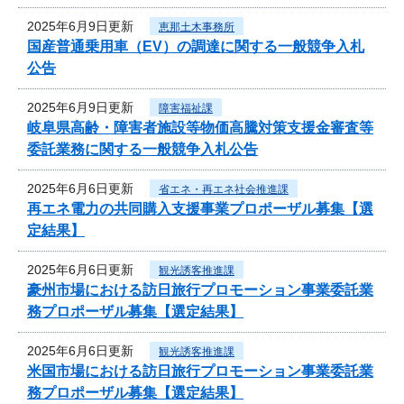
2025年6月9日更新
恵那土木事務所
国産普通乗用車（EV）の調達に関する一般競争入札
公告
2025年6月9日更新
障害福祉課
岐阜県高齢・障害者施設等物価高騰対策支援金審査等
委託業務に関する一般競争入札公告
2025年6月6日更新
省エネ・再エネ社会推進課
再エネ電力の共同購入支援事業プロポーザル募集【選
定結果】
2025年6月6日更新
観光誘客推進課
豪州市場における訪日旅行プロモーション事業委託業
務プロポーザル募集【選定結果】
2025年6月6日更新
観光誘客推進課
米国市場における訪日旅行プロモーション事業委託業
務プロポーザル募集【選定結果】