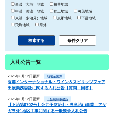
り
西濃（大垣）地域
揖斐地域
中濃（美濃）地域
郡上地域
可茂地域
東濃（多治見）地域
恵那地域
下呂地域
飛騨地域
県外
入札公告一覧
2025年6月12日更新
地域産業課
香港インターナショナル・ワイン＆スピリッツフェア
出展業務委託に関する入札公告【質問・回答】
2025年6月12日更新
下呂農林事務所
【下治第0702号】公共予防治山・県単治山事業 アゲ
ガヲ外1地区工事に関する一般競争入札公告