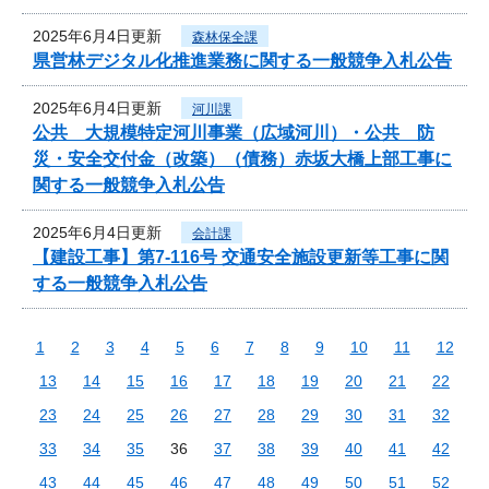
2025年6月4日更新
森林保全課
県営林デジタル化推進業務に関する一般競争入札公告
2025年6月4日更新
河川課
公共 大規模特定河川事業（広域河川）・公共 防
災・安全交付金（改築）（債務）赤坂大橋上部工事に
関する一般競争入札公告
2025年6月4日更新
会計課
【建設工事】第7-116号 交通安全施設更新等工事に関
する一般競争入札公告
1
2
3
4
5
6
7
8
9
10
11
12
13
14
15
16
17
18
19
20
21
22
23
24
25
26
27
28
29
30
31
32
33
34
35
36
37
38
39
40
41
42
43
44
45
46
47
48
49
50
51
52