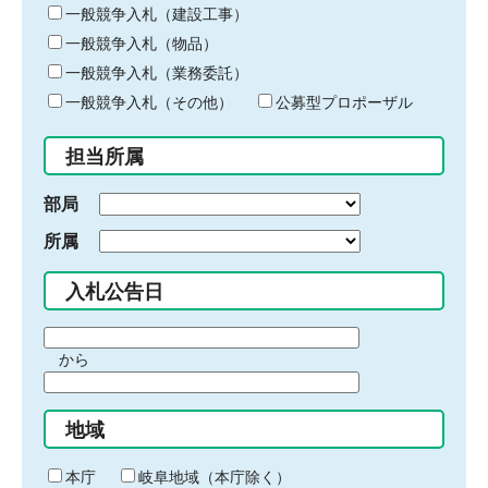
キ
一般競争入札（建設工事）
ー
一般競争入札（物品）
ワ
一般競争入札（業務委託）
ー
ド
一般競争入札（その他）
公募型プロポーザル
を
入
担当所属
力
部局
所属
入札公告日
期
から
間
期
の
間
始
地域
の
ま
終
り
わ
本庁
岐阜地域（本庁除く）