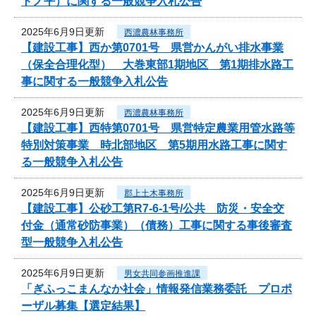
トノ平）に関する一般競争入札公告
2025年6月9日更新
西濃農林事務所
【建設工事】西か第0701号 県営かんがい排水事業
（保全合理化型） 大巻東部1期地区 第1期排水路工
事に関する一般競争入札公告
2025年6月9日更新
西濃農林事務所
【建設工事】西特第0701号 県営特定農業用管水路等
特別対策事業 時北部地区 第5期用水路工事に関す
る一般競争入札公告
2025年6月9日更新
郡上土木事務所
【建設工事】公砂工第R7-6-1号/公共 防災・安全交
付金（通常砂防事業）（債務）工事に関する事後審査
型一般競争入札公告
2025年6月9日更新
男女共同参画推進課
「ぎふっこまんなか社会」情報発信業務委託 プロポ
ーザル募集【選定結果】