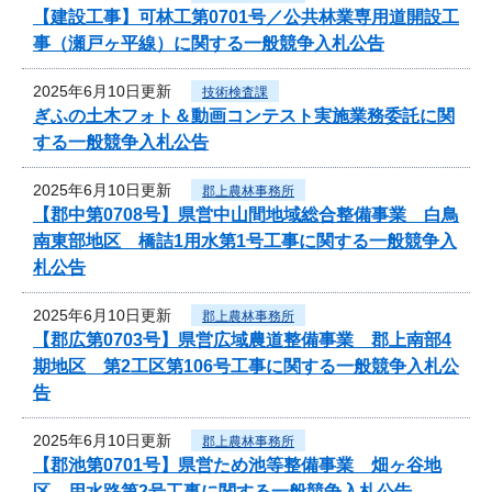
【建設工事】可林工第0701号／公共林業専用道開設工
事（瀬戸ヶ平線）に関する一般競争入札公告
2025年6月10日更新
技術検査課
ぎふの土木フォト＆動画コンテスト実施業務委託に関
する一般競争入札公告
2025年6月10日更新
郡上農林事務所
【郡中第0708号】県営中山間地域総合整備事業 白鳥
南東部地区 橋詰1用水第1号工事に関する一般競争入
札公告
2025年6月10日更新
郡上農林事務所
【郡広第0703号】県営広域農道整備事業 郡上南部4
期地区 第2工区第106号工事に関する一般競争入札公
告
2025年6月10日更新
郡上農林事務所
【郡池第0701号】県営ため池等整備事業 畑ヶ谷地
区 用水路第2号工事に関する一般競争入札公告