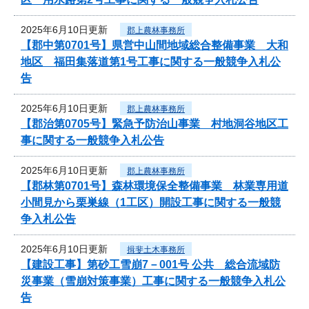
2025年6月10日更新
郡上農林事務所
【郡中第0701号】県営中山間地域総合整備事業 大和
地区 福田集落道第1号工事に関する一般競争入札公
告
2025年6月10日更新
郡上農林事務所
【郡治第0705号】緊急予防治山事業 村地洞谷地区工
事に関する一般競争入札公告
2025年6月10日更新
郡上農林事務所
【郡林第0701号】森林環境保全整備事業 林業専用道
小間見から栗巣線（1工区）開設工事に関する一般競
争入札公告
2025年6月10日更新
揖斐土木事務所
【建設工事】第砂工雪崩7－001号 公共 総合流域防
災事業（雪崩対策事業）工事に関する一般競争入札公
告