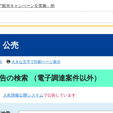
ア観光キャンペーンを実施」他
・公売
示
大きな文字で印刷ページ表示
告の検索 （電子調達案件以外）
、
入札情報公開システム
で公告しています