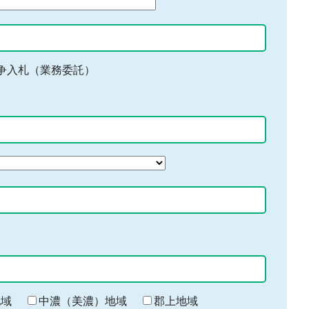
争入札（業務委託）
地域
中濃（美濃）地域
郡上地域