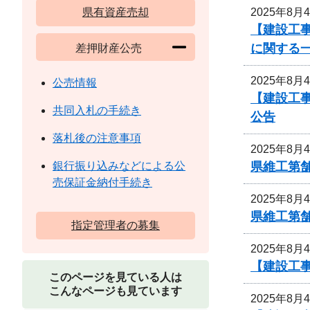
2025年8月
県有資産売却
【建設工事
に関する
差押財産公売
2025年8月
公売情報
【建設工事
共同入札の手続き
公告
落札後の注意事項
2025年8月
県維工第
銀行振り込みなどによる公
売保証金納付手続き
2025年8月
県維工第
指定管理者の募集
2025年8月
【建設工事
このページを見ている人は
こんなページも見ています
2025年8月