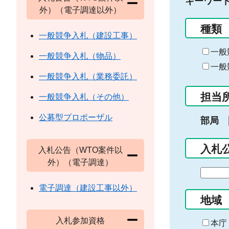
キーワー
外）（電子調達以外）
種類
一般競争入札（建設工事）
一般
一般競争入札（物品）
一般
一般競争入札（業務委託）
担当
一般競争入札（その他）
公募型プロポーザル
部局
入札
入札公告（WTO案件以
外）（電子調達）
期
間
電子調達（建設工事以外）
の
地域
始
入札参加資格
ま
本庁