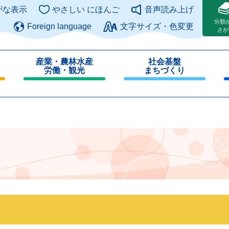
このページの本文へ
がな表示
やさしい にほんご
音声読み上げ
分類
Foreign language
文字サイズ・色変更
さが
産業・農林水産
社会基盤
労働・観光
まちづくり
閉
閉
じ
じ
る
る