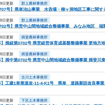
29日更新
郡上農林事務所
707号】県単治山事業 水呑場・柳ヶ洞地区工事に関す
29日更新
郡上農林事務所
0702号】県営中山間地域総合整備事業 みなみ地区 福
29日更新
揖斐農林事務所
】揖経第0702号 県営経営体育成基盤整備事業 更地方
29日更新
揖斐農林事務所
】揖中第0702号 県営中山間地域総合整備事業 揖斐川
29日更新
古川土木事務所
】工建1単第道改-11-4-K1号 県単 道路新設改良
29日更新
下呂土木事務所