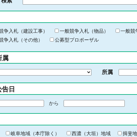
ド検索
検
索
す
る
キ
競争入札（建設工事）
一般競争入札（物品）
一般競
ー
競争入札（その他）
公募型プロポーザル
ワ
ー
所属
ド
を
所属
入
力
公告日
から
期
間
の
終
わ
岐阜地域（本庁除く）
西濃（大垣）地域
揖斐