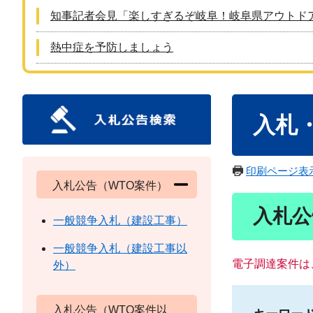
知事記者会見「楽しすぎるぞ岐阜！岐阜県アウトド
熱中症を予防しましょう
本
入札
文
印刷ページ表
入札公告（WTO案件）
入札公
一般競争入札（建設工事）
一般競争入札（建設工事以
電子調達案件は
外）
入札公告（WTO案件以