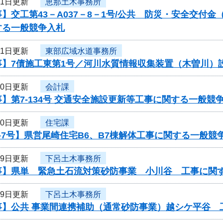
31日更新
恵那土木事務所
】交工第43－A037－8－1号/公共 防災・安全交付
する一般競争入札
31日更新
東部広域水道事務所
事】7債施工東第1号／河川水質情報収集装置（木曽川）
30日更新
会計課
】第7-134号 交通安全施設更新等工事に関する一般競
30日更新
住宅課
-7号】県営尾崎住宅B6、B7棟解体工事に関する一般競
29日更新
下呂土木事務所
事】県単 緊急土石流対策砂防事業 小川谷 工事に関
29日更新
下呂土木事務所
事】公共 事業間連携補助（通常砂防事業）越シケ平谷 