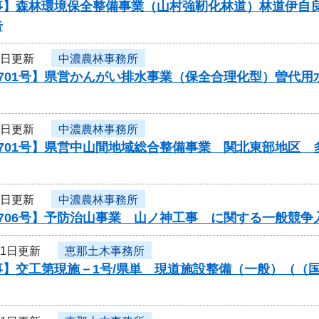
事】森林環境保全整備事業（山村強靭化林道）林道伊自
告
1日更新
中濃農林事務所
0701号】県営かんがい排水事業（保全合理化型）曽代
1日更新
中濃農林事務所
0701号】県営中山間地域総合整備事業 関北東部地区
1日更新
中濃農林事務所
706号】予防治山事業 山ノ神工事 に関する一般競争
31日更新
恵那土木事務所
】交工第現施－1号/県単 現道施設整備（一般）（（国