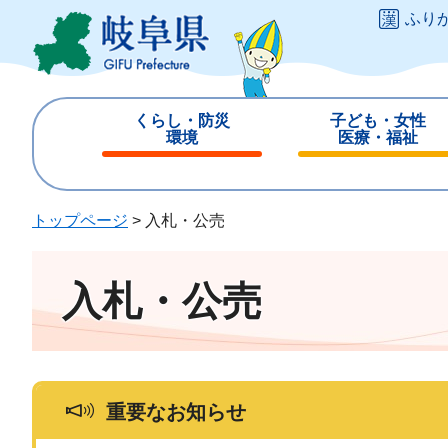
ペ
メ
ふり
ー
ニ
ジ
ュ
の
ー
先
を
くらし・防災
子ども・女性
頭
飛
環境
医療・福祉
で
ば
閉
閉
す
し
じ
じ
。
て
る
る
トップページ
>
入札・公売
本
文
へ
入札・公売
重要なお知らせ