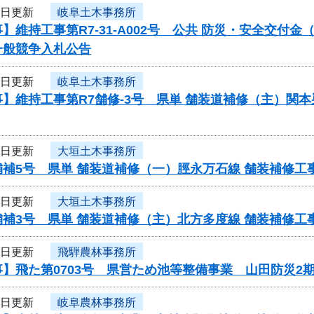
4日更新
岐阜土木事務所
】維持工事第R7-31-A002号 公共 防災・安全交付
一般競争入札公告
4日更新
岐阜土木事務所
】維持工事第R7舗修-3号 県単 舗装道補修（主）関
4日更新
大垣土木事務所
舗補5号 県単 舗装道補修（一）脛永万石線 舗装補修
4日更新
大垣土木事務所
舗補3号 県単 舗装道補修（主）北方多度線 舗装補修
4日更新
飛騨農林事務所
】飛た第0703号 県営ため池等整備事業 山田防災2
4日更新
岐阜農林事務所