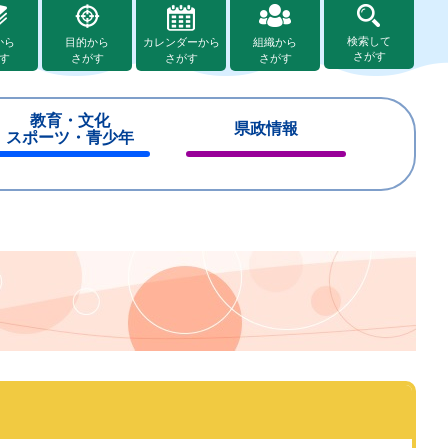
検索して
から
目的から
カレンダーから
組織から
さがす
す
さがす
さがす
さがす
教育・文化
県政情報
スポーツ・青少年
閉
閉
じ
じ
る
る