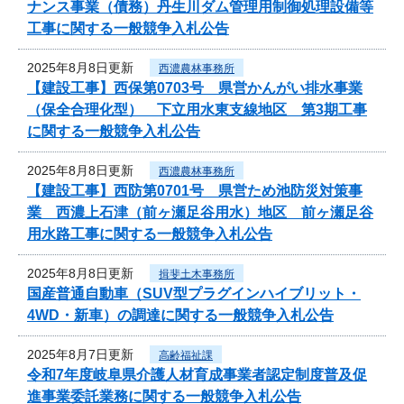
ナンス事業（債務）丹生川ダム管理用制御処理設備等
工事に関する一般競争入札公告
2025年8月8日更新
西濃農林事務所
【建設工事】西保第0703号 県営かんがい排水事業
（保全合理化型） 下立用水東支線地区 第3期工事
に関する一般競争入札公告
2025年8月8日更新
西濃農林事務所
【建設工事】西防第0701号 県営ため池防災対策事
業 西濃上石津（前ヶ瀬足谷用水）地区 前ヶ瀬足谷
用水路工事に関する一般競争入札公告
2025年8月8日更新
揖斐土木事務所
国産普通自動車（SUV型プラグインハイブリット・
4WD・新車）の調達に関する一般競争入札公告
2025年8月7日更新
高齢福祉課
令和7年度岐阜県介護人材育成事業者認定制度普及促
進事業委託業務に関する一般競争入札公告