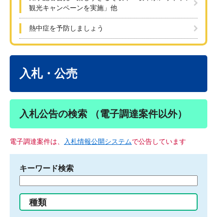
観光キャンペーンを実施」他
熱中症を予防しましょう
本
文
入札・公売
入札公告の検索 （電子調達案件以外）
電子調達案件は、
入札情報公開システム
で公告しています
キーワード検索
検
索
す
種類
る