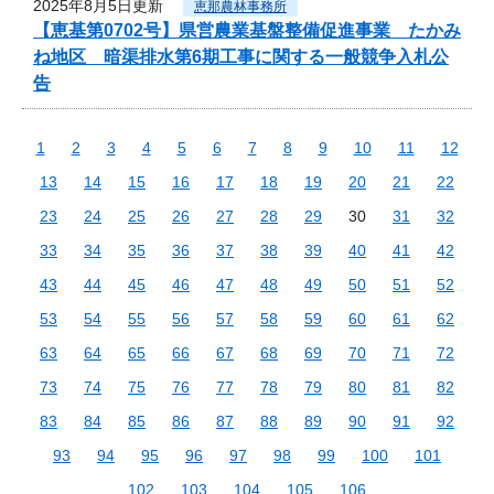
2025年8月5日更新
恵那農林事務所
【恵基第0702号】県営農業基盤整備促進事業 たかみ
ね地区 暗渠排水第6期工事に関する一般競争入札公
告
1
2
3
4
5
6
7
8
9
10
11
12
13
14
15
16
17
18
19
20
21
22
23
24
25
26
27
28
29
30
31
32
33
34
35
36
37
38
39
40
41
42
43
44
45
46
47
48
49
50
51
52
53
54
55
56
57
58
59
60
61
62
63
64
65
66
67
68
69
70
71
72
73
74
75
76
77
78
79
80
81
82
83
84
85
86
87
88
89
90
91
92
93
94
95
96
97
98
99
100
101
102
103
104
105
106