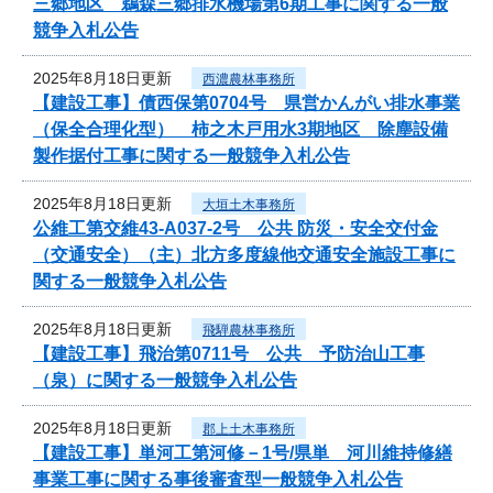
三郷地区 鵜森三郷排水機場第6期工事に関する一般
競争入札公告
2025年8月18日更新
西濃農林事務所
【建設工事】債西保第0704号 県営かんがい排水事業
（保全合理化型） 柿之木戸用水3期地区 除塵設備
製作据付工事に関する一般競争入札公告
2025年8月18日更新
大垣土木事務所
公維工第交維43-A037-2号 公共 防災・安全交付金
（交通安全）（主）北方多度線他交通安全施設工事に
関する一般競争入札公告
2025年8月18日更新
飛騨農林事務所
【建設工事】飛治第0711号 公共 予防治山工事
（泉）に関する一般競争入札公告
2025年8月18日更新
郡上土木事務所
【建設工事】単河工第河修－1号/県単 河川維持修繕
事業工事に関する事後審査型一般競争入札公告