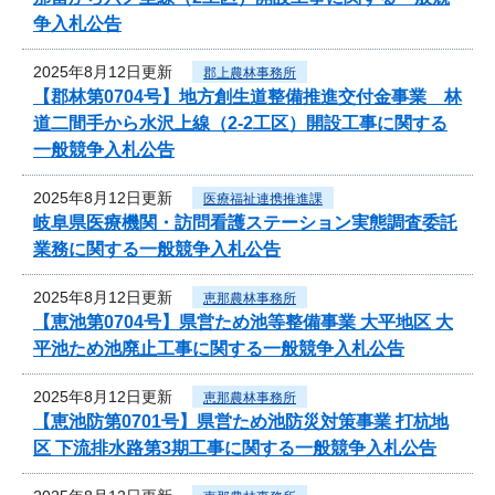
争入札公告
2025年8月12日更新
郡上農林事務所
【郡林第0704号】地方創生道整備推進交付金事業 林
道二間手から水沢上線（2-2工区）開設工事に関する
一般競争入札公告
2025年8月12日更新
医療福祉連携推進課
岐阜県医療機関・訪問看護ステーション実態調査委託
業務に関する一般競争入札公告
2025年8月12日更新
恵那農林事務所
【恵池第0704号】県営ため池等整備事業 大平地区 大
平池ため池廃止工事に関する一般競争入札公告
2025年8月12日更新
恵那農林事務所
【恵池防第0701号】県営ため池防災対策事業 打杭地
区 下流排水路第3期工事に関する一般競争入札公告