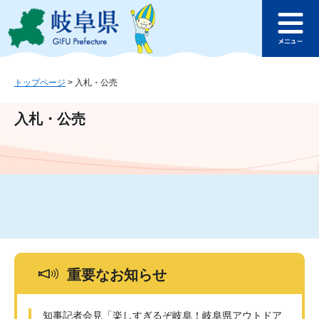
ペ
メ
このページの本文へ
ー
ニ
メ
ジ
ュ
ニ
の
ー
ュ
先
を
ー
頭
飛
トップページ
>
入札・公売
で
ば
す
し
入札・公売
。
て
本
文
へ
重要なお知らせ
知事記者会見「楽しすぎるぞ岐阜！岐阜県アウトドア