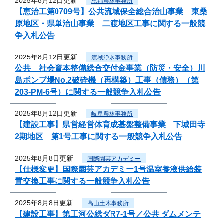
2025年8月12日更新
恵那農林事務所
【恵治工第0709号】公共流域保全総合治山事業 東桑
原地区・県単治山事業 二渡地区工事に関する一般競
争入札公告
2025年8月12日更新
流域浄水事務所
公共 社会資本整備総合交付金事業（防災・安全）川
島ポンプ場No.2破砕機（再構築）工事（債務）（第
203-PM-6号）に関する一般競争入札公告
2025年8月12日更新
岐阜農林事務所
【建設工事】県営経営体育成基盤整備事業 下城田寺
2期地区 第1号工事に関する一般競争入札公告
2025年8月8日更新
国際園芸アカデミー
【仕様変更】国際園芸アカデミー1号温室養液供給装
置交換工事に関する一般競争入札公告
2025年8月8日更新
高山土木事務所
【建設工事】第工河公総ダR7-1号／公共 ダムメンテ