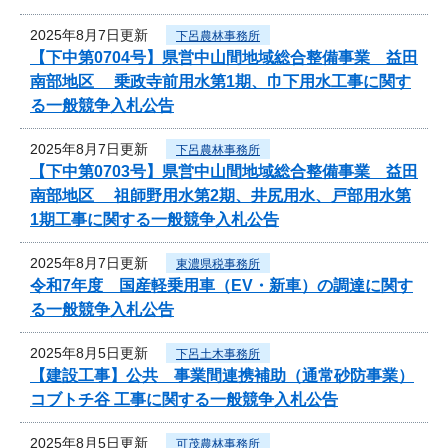
2025年8月7日更新
下呂農林事務所
【下中第0704号】県営中山間地域総合整備事業 益田
南部地区 乗政寺前用水第1期、巾下用水工事に関す
る一般競争入札公告
2025年8月7日更新
下呂農林事務所
【下中第0703号】県営中山間地域総合整備事業 益田
南部地区 祖師野用水第2期、井尻用水、戸部用水第
1期工事に関する一般競争入札公告
2025年8月7日更新
東濃県税事務所
令和7年度 国産軽乗用車（EV・新車）の調達に関す
る一般競争入札公告
2025年8月5日更新
下呂土木事務所
【建設工事】公共 事業間連携補助（通常砂防事業）
コブトチ谷 工事に関する一般競争入札公告
2025年8月5日更新
可茂農林事務所