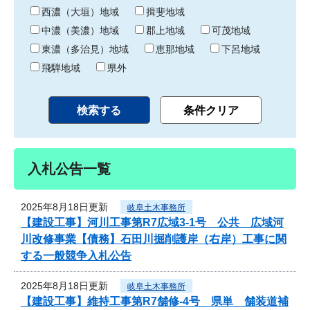
り
西濃（大垣）地域
揖斐地域
中濃（美濃）地域
郡上地域
可茂地域
東濃（多治見）地域
恵那地域
下呂地域
飛騨地域
県外
入札公告一覧
2025年8月18日更新
岐阜土木事務所
【建設工事】河川工事第R7広域3-1号 公共 広域河
川改修事業【債務】石田川掘削護岸（右岸）工事に関
する一般競争入札公告
2025年8月18日更新
岐阜土木事務所
【建設工事】維持工事第R7舗修-4号 県単 舗装道補