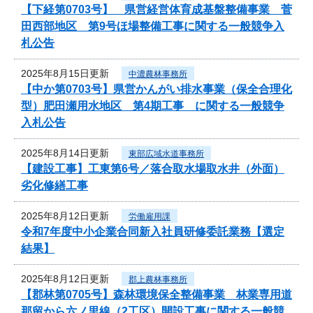
【下経第0703号】 県営経営体育成基盤整備事業 菅
田西部地区 第9号ほ場整備工事に関する一般競争入
札公告
2025年8月15日更新
中濃農林事務所
【中か第0703号】県営かんがい排水事業（保全合理化
型）肥田瀬用水地区 第4期工事 に関する一般競争
入札公告
2025年8月14日更新
東部広域水道事務所
【建設工事】工東第6号／落合取水場取水井（外面）
劣化修繕工事
2025年8月12日更新
労働雇用課
令和7年度中小企業合同新入社員研修委託業務【選定
結果】
2025年8月12日更新
郡上農林事務所
【郡林第0705号】森林環境保全整備事業 林業専用道
那留から六ノ里線（2工区）開設工事に関する一般競