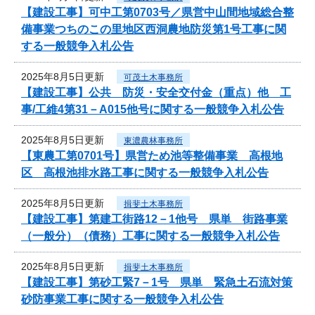
【建設工事】可中工第0703号／県営中山間地域総合整
備事業つちのこの里地区西洞農地防災第1号工事に関
する一般競争入札公告
2025年8月5日更新
可茂土木事務所
【建設工事】公共 防災・安全交付金（重点）他 工
事/工維4第31－A015他号に関する一般競争入札公告
2025年8月5日更新
東濃農林事務所
【東農工第0701号】県営ため池等整備事業 高根地
区 高根池排水路工事に関する一般競争入札公告
2025年8月5日更新
揖斐土木事務所
【建設工事】第建工街路12－1他号 県単 街路事業
（一般分）（債務）工事に関する一般競争入札公告
2025年8月5日更新
揖斐土木事務所
【建設工事】第砂工緊7－1号 県単 緊急土石流対策
砂防事業工事に関する一般競争入札公告