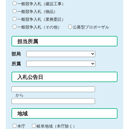
キ
一般競争入札（建設工事）
ー
一般競争入札（物品）
ワ
一般競争入札（業務委託）
ー
ド
一般競争入札（その他）
公募型プロポーザル
を
入
担当所属
力
部局
所属
入札公告日
期
から
間
期
の
間
始
地域
の
ま
終
り
わ
本庁
岐阜地域（本庁除く）