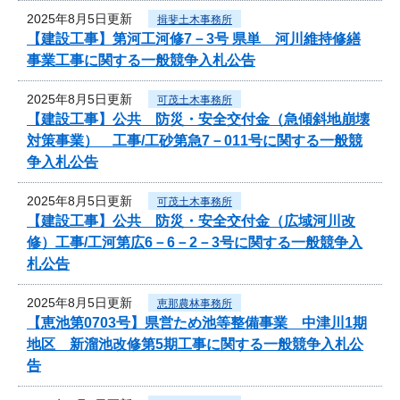
2025年8月5日更新
揖斐土木事務所
【建設工事】第河工河修7－3号 県単 河川維持修繕
事業工事に関する一般競争入札公告
2025年8月5日更新
可茂土木事務所
【建設工事】公共 防災・安全交付金（急傾斜地崩壊
対策事業） 工事/工砂第急7－011号に関する一般競
争入札公告
2025年8月5日更新
可茂土木事務所
【建設工事】公共 防災・安全交付金（広域河川改
修）工事/工河第広6－6－2－3号に関する一般競争入
札公告
2025年8月5日更新
恵那農林事務所
【恵池第0703号】県営ため池等整備事業 中津川1期
地区 新溜池改修第5期工事に関する一般競争入札公
告