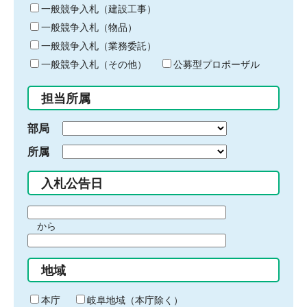
キ
一般競争入札（建設工事）
ー
一般競争入札（物品）
ワ
一般競争入札（業務委託）
ー
ド
一般競争入札（その他）
公募型プロポーザル
を
入
担当所属
力
部局
所属
入札公告日
期
から
間
期
の
間
始
地域
の
ま
終
り
わ
本庁
岐阜地域（本庁除く）