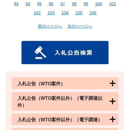
93
94
95
96
97
98
99
100
101
102
103
104
105
106
前のページへ
次のページへ
入札公告（WTO案件）
入札公告（WTO案件以外）（電子調達以
外）
入札公告（WTO案件以外）（電子調達）