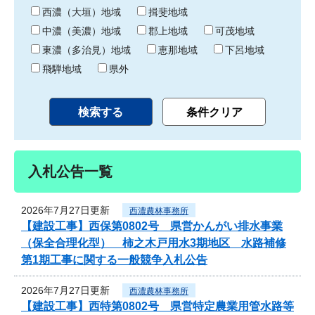
り
西濃（大垣）地域
揖斐地域
中濃（美濃）地域
郡上地域
可茂地域
東濃（多治見）地域
恵那地域
下呂地域
飛騨地域
県外
入札公告一覧
2026年7月27日更新
西濃農林事務所
【建設工事】西保第0802号 県営かんがい排水事業
（保全合理化型） 柿之木戸用水3期地区 水路補修
第1期工事に関する一般競争入札公告
2026年7月27日更新
西濃農林事務所
【建設工事】西特第0802号 県営特定農業用管水路等