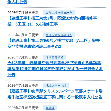
争入札公告
2026年7月16日更新
東部広域水道事務所
【建設工事】指工東第3号／既設送水管内面補修事
業 5工区（1）の1補修工事
2026年7月16日更新
東部広域水道事務所
【建設工事】施工東第6号／明世支線（A工区）撤去
及び支援連絡管移設工事その2
2026年7月15日更新
瑞浪高等学校
令和8年度 岐阜県立瑞浪高等学校で実施する建築基
準法第12条定期点検等委託業務に関する一般競争入札
公告
2026年7月15日更新
地域スポーツ課
【建設工事】岐阜県クリスタルパーク恵那スケート場
選手控室棟空調機設置工事に関する一般競争入札公告
2026年7月15日更新
会計課