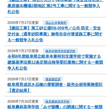
桑原揚水機場2期地区 第2号工事に関する一般競争入
札公告
2026年7月17日更新
高山土木事務所
【建設工事】第工砂公通R8-059号／公共 防災・安全
交付金（通常砂防事業）御母衣谷付替道路工事に関す
る一般競争入札公告
2026年7月17日更新
岐阜本巣特別支援学校
令和8年度岐阜県立岐阜本巣特別支援学校で実施する
建築基準法第12条定期点検等委託業務に関する一般競
争入札公告
2026年7月17日更新
農産園芸課
岐阜県育成花き品種の需要調査・販売企画等業務委託
【選定結果】
2026年7月16日更新
岐阜農林高等学校
岐阜農林高等学校「みぞ堀機」の調達に関する一般競