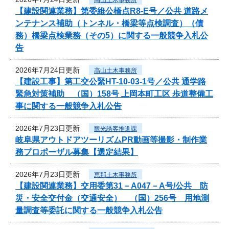
【建設関連業務】第委維公橋点R8-E号／公共 道路メ
ンテナンス補助（トンネル・橋梁等点検調査）（債
務）橋梁点検業務（その5）に関する一般競争入札公
告
2026年7月24日更新
高山土木事務所
【建設工事】第工交公緊HT-10-03-1号／公共 通学路
緊急対策補助 （国）158号 上岡本町工区 歩道整備工
事に関する一般競争入札公告
2026年7月23日更新
観光誘客推進課
岐阜県アウトドアツーリズムPR動画等撮影・制作業
務プロポーザル募集【選定結果】
2026年7月23日更新
恵那土木事務所
【建設関連業務】交用委第31－A047－A号/公共 防
災・安全交付金（交通安全） （国）256号 用地測
量調査等委託に関する一般競争入札公告