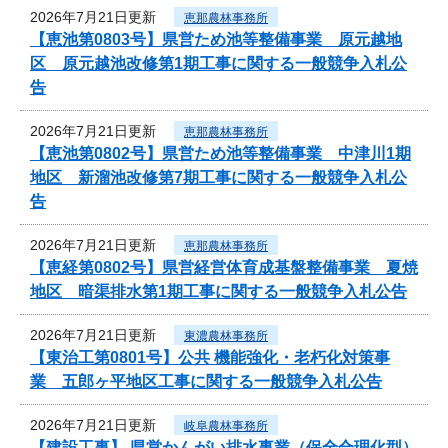
2026年7月21日更新
恵那農林事務所
【恵池第0803号】県営ため池等整備事業 原元越地
区 原元越池改修第1期工事に関する一般競争入札公
告
2026年7月21日更新
恵那農林事務所
【恵池第0802号】県営ため池等整備事業 中津川1期
地区 新溜池改修第7期工事に関する一般競争入札公
告
2026年7月21日更新
恵那農林事務所
【恵経第0802号】県営経営体育成基盤整備事業 夏焼
地区 暗渠排水第1期工事に関する一般競争入札公告
2026年7月21日更新
東濃農林事務所
【東治工第0801号】公共 機能強化・老朽化対策事
業 五郎ヶ平地区工事に関する一般競争入札公告
2026年7月21日更新
岐阜農林事務所
【建設工事】 県営かんがい排水事業（保全合理化型）