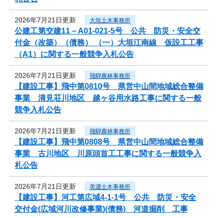
2026年7月21日更新
大垣土木事務所
公建工第交建11－A01-021-5号 公共 防災・安全交
付金（改築）（債務） （一）大垣江南線 仮設工工事
（A1）に関する一般競争入札公告
2026年7月21日更新
飛騨農林事務所
【建設工事】飛中第0810号 県営中山間地域総合整備
事業 清見荘川地区 越ヶ谷用水路工事に関する一般
競争入札公告
2026年7月21日更新
飛騨農林事務所
【建設工事】飛中第0808号 県営中山間地域総合整備
事業 古川地区 川原頭首工工事に関する一般競争入
札公告
2026年7月21日更新
美濃土木事務所
【建設工事】河工第広域4-1-1号 公共 防災・安全
交付金(広域河川改修事業)(債務) 河道掘削 工事