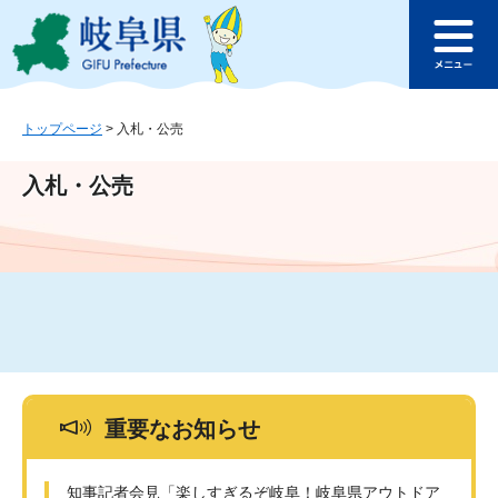
ペ
メ
このページの本文へ
ー
ニ
メ
ジ
ュ
ニ
の
ー
ュ
先
を
ー
頭
飛
トップページ
>
入札・公売
で
ば
す
し
入札・公売
。
て
本
文
へ
重要なお知らせ
知事記者会見「楽しすぎるぞ岐阜！岐阜県アウトドア