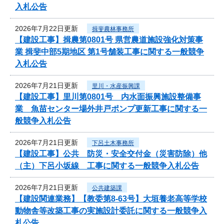
入札公告
2026年7月22日更新
揖斐農林事務所
【建設工事】揖農第0801号 県営農道施設強化対策事
業 揖斐中部5期地区 第1号舗装工事に関する一般競争
入札公告
2026年7月21日更新
里川・水産振興課
【建設工事】里川第0801号 内水面振興施設整備事
業 魚苗センター場外井戸ポンプ更新工事に関する一
般競争入札公告
2026年7月21日更新
下呂土木事務所
【建設工事】公共 防災・安全交付金（災害防除）他
（主）下呂小坂線 工事に関する一般競争入札公告
2026年7月21日更新
公共建築課
【建設関連業務】【教委第8-63号】大垣養老高等学校
動物舎等改築工事の実施設計委託に関する一般競争入
札公告