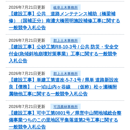
2026年7月21日更新
岐阜土木事務所
【建設工事】公共 道路メンテナンス補助（橋梁補
修）（国補正分）南濃大橋照明施設補修工事に関する
一般競争入札公告
2026年7月21日更新
郡上土木事務所
【建設工事】公砂工第R8-10-3号 / 公共 防災・安全交
付金(急傾斜地崩壊対策事業）工事に関する一般競争
入札公告
2026年7月21日更新
郡上土木事務所
【建設工事】単建工第道改-5-7-1号 / 県単 道路新設改
良【債務】（一)白山内ヶ谷線 （仮称）松ヶ瀬橋附
属物他工事に関する一般競争入札公告
2026年7月21日更新
可茂農林事務所
【建設工事】可中工第0801号／県営中山間地域総合整
備事業つちのこの里地区平集落道第2号工事に関する
一般競争入札公告