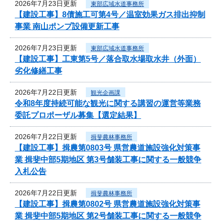
2026年7月23日更新
東部広域水道事務所
【建設工事】8債施工可第4号／温室効果ガス排出抑制
事業 南山ポンプ設備更新工事
2026年7月23日更新
東部広域水道事務所
【建設工事】工東第5号／落合取水場取水井（外面）
劣化修繕工事
2026年7月22日更新
観光企画課
令和8年度持続可能な観光に関する講習の運営等業務
委託プロポーザル募集【選定結果】
2026年7月22日更新
揖斐農林事務所
【建設工事】揖農第0803号 県営農道施設強化対策事
業 揖斐中部5期地区 第3号舗装工事に関する一般競争
入札公告
2026年7月22日更新
揖斐農林事務所
【建設工事】揖農第0802号 県営農道施設強化対策事
業 揖斐中部5期地区 第2号舗装工事に関する一般競争