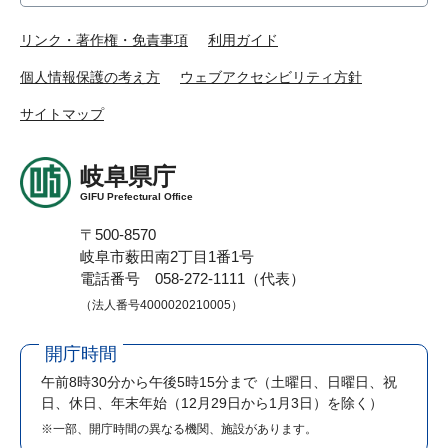
リンク・著作権・免責事項
利用ガイド
個人情報保護の考え方
ウェブアクセシビリティ方針
サイトマップ
岐阜県庁
GIFU Prefectural Office
〒500-8570
岐阜市薮田南2丁目1番1号
電話番号 058-272-1111（代表）
（法人番号4000020210005）
開庁時間
午前8時30分から午後5時15分まで
（土曜日、日曜日、祝
日、休日、年末年始（12月29日から1月3日）を除く）
※一部、開庁時間の異なる機関、施設があります。