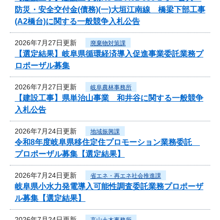
防災・安全交付金(債務)(一)大垣江南線 橋梁下部工事
(A2橋台)に関する一般競争入札公告
2026年7月27日更新
廃棄物対策課
【選定結果】岐阜県循環経済導入促進事業委託業務プ
ロポーザル募集
2026年7月27日更新
岐阜農林事務所
【建設工事】県単治山事業 和井谷に関する一般競争
入札公告
2026年7月24日更新
地域振興課
令和8年度岐阜県移住定住プロモーション業務委託
プロポーザル募集【選定結果】
2026年7月24日更新
省エネ・再エネ社会推進課
岐阜県小水力発電導入可能性調査委託業務プロポーザ
ル募集【選定結果】
2026年7月24日更新
高山土木事務所