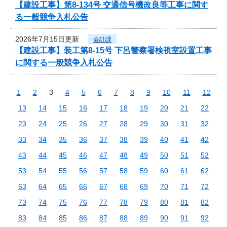
【建設工事】第8-134号 交通信号機改良等工事に関す
る一般競争入札公告
2026年7月15日更新
会計課
【建設工事】装工第8-15号 下呂警察署検視室設置工事
に関する一般競争入札公告
1
2
3
4
5
6
7
8
9
10
11
12
13
14
15
16
17
18
19
20
21
22
23
24
25
26
27
28
29
30
31
32
33
34
35
36
37
38
39
40
41
42
43
44
45
46
47
48
49
50
51
52
53
54
55
56
57
58
59
60
61
62
63
64
65
66
67
68
69
70
71
72
73
74
75
76
77
78
79
80
81
82
83
84
85
86
87
88
89
90
91
92