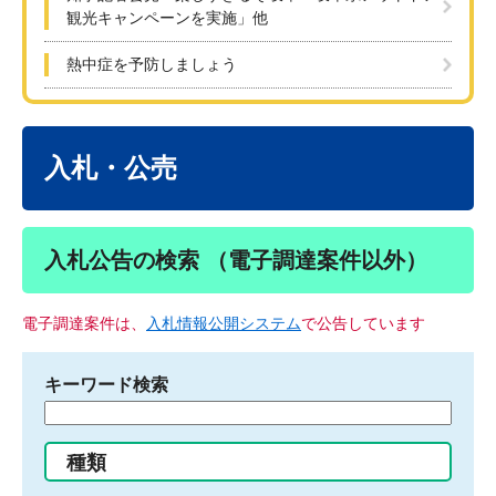
観光キャンペーンを実施」他
熱中症を予防しましょう
本
文
入札・公売
入札公告の検索 （電子調達案件以外）
電子調達案件は、
入札情報公開システム
で公告しています
キーワード検索
検
索
す
種類
る