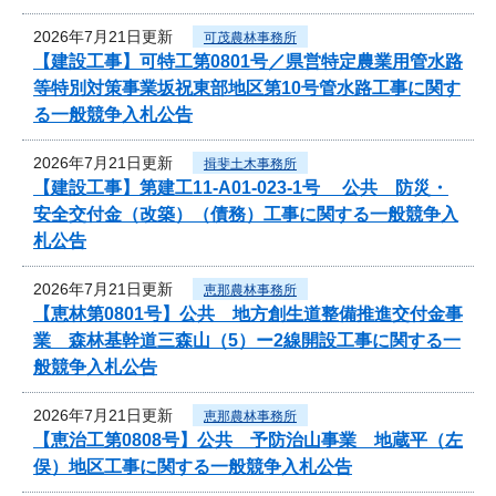
2026年7月21日更新
可茂農林事務所
【建設工事】可特工第0801号／県営特定農業用管水路
等特別対策事業坂祝東部地区第10号管水路工事に関す
る一般競争入札公告
2026年7月21日更新
揖斐土木事務所
【建設工事】第建工11-A01-023-1号 公共 防災・
安全交付金（改築）（債務）工事に関する一般競争入
札公告
2026年7月21日更新
恵那農林事務所
【恵林第0801号】公共 地方創生道整備推進交付金事
業 森林基幹道三森山（5）ー2線開設工事に関する一
般競争入札公告
2026年7月21日更新
恵那農林事務所
【恵治工第0808号】公共 予防治山事業 地蔵平（左
俣）地区工事に関する一般競争入札公告