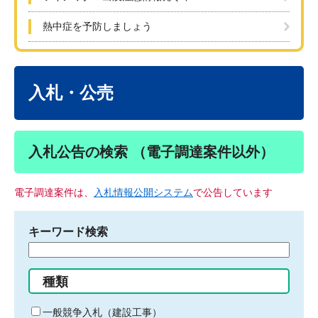
熱中症を予防しましょう
本
文
入札・公売
入札公告の検索 （電子調達案件以外）
電子調達案件は、
入札情報公開システム
で公告しています
キーワード検索
検
索
す
種類
る
キ
一般競争入札（建設工事）