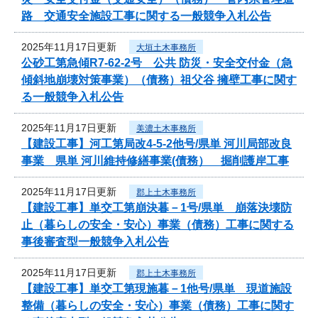
路 交通安全施設工事に関する一般競争入札公告
2025年11月17日更新
大垣土木事務所
公砂工第急傾R7-62-2号 公共 防災・安全交付金（急
傾斜地崩壊対策事業）（債務）祖父谷 擁壁工事に関す
る一般競争入札公告
2025年11月17日更新
美濃土木事務所
【建設工事】河工第局改4-5-2他号/県単 河川局部改良
事業 県単 河川維持修繕事業(債務） 掘削護岸工事
2025年11月17日更新
郡上土木事務所
【建設工事】単交工第崩決暮－1号/県単 崩落決壊防
止（暮らしの安全・安心）事業（債務）工事に関する
事後審査型一般競争入札公告
2025年11月17日更新
郡上土木事務所
【建設工事】単交工第現施暮－1他号/県単 現道施設
整備（暮らしの安全・安心）事業（債務）工事に関す