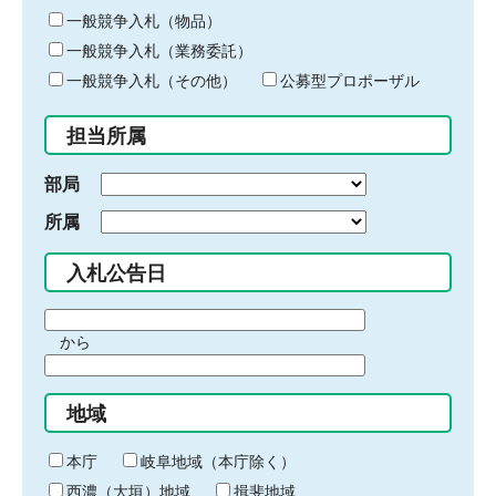
ー
一般競争入札（物品）
ワ
一般競争入札（業務委託）
ー
ド
一般競争入札（その他）
公募型プロポーザル
を
入
担当所属
力
部局
所属
入札公告日
期
から
間
期
の
間
始
地域
の
ま
終
り
わ
本庁
岐阜地域（本庁除く）
り
西濃（大垣）地域
揖斐地域