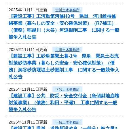
2025年11月11日更新
古川土木事務所
【建設工事】工河単第河修H3号 県単 河川維持修
繕事業（暮らしの安全・安心確保対策）（R7補正）
（債務）稲越川（大谷）河道掘削工事 に関する一般
競争入札公告
2025年11月11日更新
古川土木事務所
【建設工事】工砂単第緊土暮-1号 県単 緊急土石流
対策砂防事業（暮らしの安全・安心確保対策）（債
務）洞谷砂防堰堤土砂掘削工事 に関する一般競争入
札公告
2025年11月11日更新
下呂土木事務所
【建設工事】公共 防災・安全交付金（急傾斜地崩壊
対策事業）（債務）和田・平瀬1 工事に関する一般
競争入札公告
2025年11月11日更新
下呂土木事務所
【建設工事】県単 道路新設改良（一般分）蛇之尾2