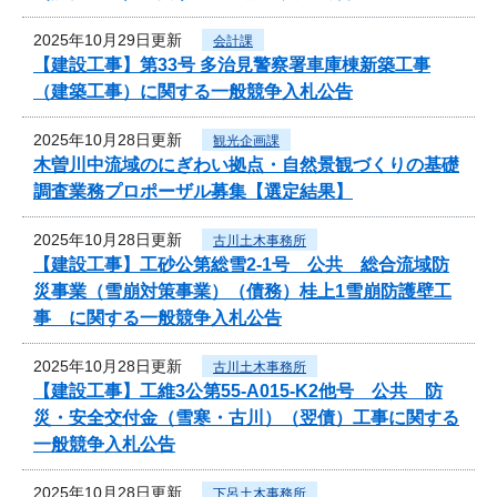
2025年10月29日更新
会計課
【建設工事】第33号 多治見警察署車庫棟新築工事
（建築工事）に関する一般競争入札公告
2025年10月28日更新
観光企画課
木曽川中流域のにぎわい拠点・自然景観づくりの基礎
調査業務プロポーザル募集【選定結果】
2025年10月28日更新
古川土木事務所
【建設工事】工砂公第総雪2-1号 公共 総合流域防
災事業（雪崩対策事業）（債務）桂上1雪崩防護壁工
事 に関する一般競争入札公告
2025年10月28日更新
古川土木事務所
【建設工事】工維3公第55-A015-K2他号 公共 防
災・安全交付金（雪寒・古川）（翌債）工事に関する
一般競争入札公告
2025年10月28日更新
下呂土木事務所