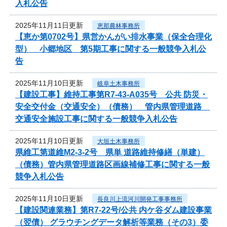
入札公告
2025年11月11日更新
恵那農林事務所
【恵か第0702号】県営かんがい排水事業（保全合理化
型） 小郷地区 第5期工事に関する一般競争入札公
告
2025年11月10日更新
岐阜土木事務所
【建設工事】維持工事第R7-43-A035号 公共 防災・
安全交付金（交通安全）（債務） 管内県管理道路
交通安全施設工事に関する一般競争入札公告
2025年11月10日更新
大垣土木事務所
県維工第道維M2-3-2号 県単 道路維持修繕（単建）
（債務）管内県管理道路区画線補修工事に関する一般
競争入札公告
2025年11月10日更新
長良川上流河川開発工事事務所
【建設関連業務】第R7-22号/公共 内ケ谷ダム建設事業
（翌債） グラウチングデータ解析等業務（その3）委