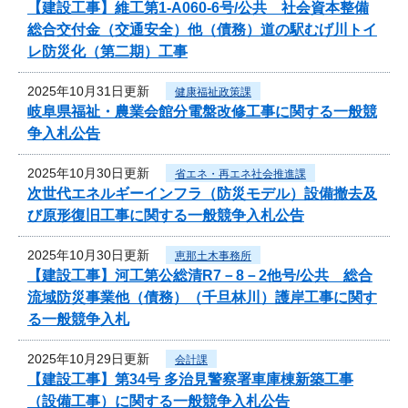
【建設工事】維工第1-A060-6号/公共 社会資本整備
総合交付金（交通安全）他（債務）道の駅むげ川トイ
レ防災化（第二期）工事
2025年10月31日更新
健康福祉政策課
岐阜県福祉・農業会館分電盤改修工事に関する一般競
争入札公告
2025年10月30日更新
省エネ・再エネ社会推進課
次世代エネルギーインフラ（防災モデル）設備撤去及
び原形復旧工事に関する一般競争入札公告
2025年10月30日更新
恵那土木事務所
【建設工事】河工第公総清R7－8－2他号/公共 総合
流域防災事業他（債務）（千旦林川）護岸工事に関す
る一般競争入札
2025年10月29日更新
会計課
【建設工事】第34号 多治見警察署車庫棟新築工事
（設備工事）に関する一般競争入札公告