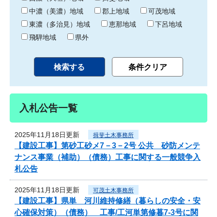
中濃（美濃）地域
郡上地域
可茂地域
東濃（多治見）地域
恵那地域
下呂地域
飛騨地域
県外
入札公告一覧
2025年11月18日更新
揖斐土木事務所
【建設工事】第砂工砂メ7－3－2号 公共 砂防メンテ
ナンス事業（補助）（債務）工事に関する一般競争入
札公告
2025年11月18日更新
可茂土木事務所
【建設工事】県単 河川維持修繕（暮らしの安全・安
心確保対策）（債務） 工事/工河単第修暮7-3号に関