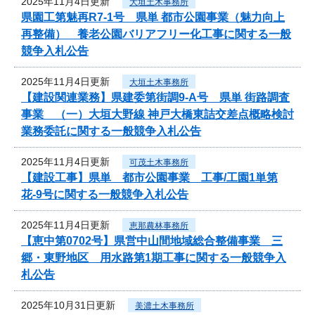
2025年11月4日更新
大垣土木事務所
県園工第魅再R7-1号 県単 都市公園事業（魅力向上
再整備） 養老公園バリアフリー化工事に関する一般
競争入札公告
2025年11月4日更新
大垣土木事務所
【建設関連業務】県建委第街調9-A号 県単 街路調査
事業 （一）大垣大野線 神戸大橋東詰交差点概略検討
業務委託に関する一般競争入札公告
2025年11月4日更新
可茂土木事務所
【建設工事】県単 都市公園事業 工事/工園1単第
花-9号に関する一般競争入札公告
2025年11月4日更新
恵那農林事務所
【恵中第0702号】県営中山間地域総合整備事業 三
郷・東野地区 用水路第1期工事に関する一般競争入
札公告
2025年10月31日更新
美濃土木事務所