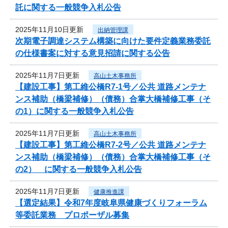
託に関する一般競争入札公告
2025年11月10日更新
出納管理課
次期電子調達システム構築に向けた要件定義業務委託
の仕様書案に対する意見招請に関する公告
2025年11月7日更新
高山土木事務所
【建設工事】第工維公橋R7-1号／公共 道路メンテナ
ンス補助（橋梁補修）（債務）合掌大橋補修工事（そ
の1）に関する一般競争入札公告
2025年11月7日更新
高山土木事務所
【建設工事】第工維公橋R7-2号／公共 道路メンテナ
ンス補助（橋梁補修）（債務）合掌大橋補修工事（そ
の2） に関する一般競争入札公告
2025年11月7日更新
健康推進課
【選定結果】令和7年度岐阜県健康づくりフォーラム
等委託業務 プロポーザル募集