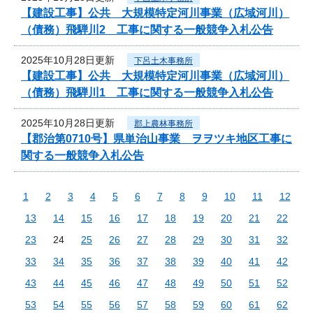
【建設工事】公共 大規模特定河川事業（広域河川）
（債務）飛騨川2 工事に関する一般競争入札公告
2025年10月28日更新
下呂土木事務所
【建設工事】公共 大規模特定河川事業（広域河川）
（債務）飛騨川1 工事に関する一般競争入札公告
2025年10月28日更新
郡上農林事務所
【郡治第0710号】県単治山事業 ヲヲツキ地区工事に
関する一般競争入札公告
1
2
3
4
5
6
7
8
9
10
11
12
13
14
15
16
17
18
19
20
21
22
23
24
25
26
27
28
29
30
31
32
33
34
35
36
37
38
39
40
41
42
43
44
45
46
47
48
49
50
51
52
53
54
55
56
57
58
59
60
61
62