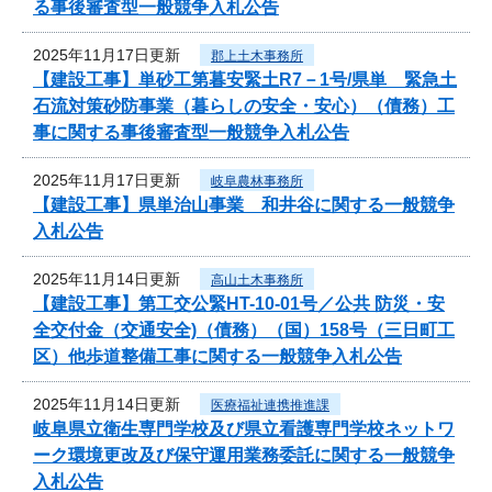
る事後審査型一般競争入札公告
2025年11月17日更新
郡上土木事務所
【建設工事】単砂工第暮安緊土R7－1号/県単 緊急土
石流対策砂防事業（暮らしの安全・安心）（債務）工
事に関する事後審査型一般競争入札公告
2025年11月17日更新
岐阜農林事務所
【建設工事】県単治山事業 和井谷に関する一般競争
入札公告
2025年11月14日更新
高山土木事務所
【建設工事】第工交公緊HT-10-01号／公共 防災・安
全交付金（交通安全)（債務）（国）158号（三日町工
区）他歩道整備工事に関する一般競争入札公告
2025年11月14日更新
医療福祉連携推進課
岐阜県立衛生専門学校及び県立看護専門学校ネットワ
ーク環境更改及び保守運用業務委託に関する一般競争
入札公告