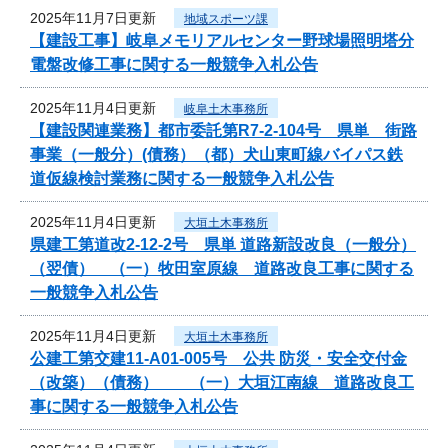
2025年11月7日更新
地域スポーツ課
【建設工事】岐阜メモリアルセンター野球場照明塔分
電盤改修工事に関する一般競争入札公告
2025年11月4日更新
岐阜土木事務所
【建設関連業務】都市委託第R7-2-104号 県単 街路
事業（一般分）(債務）（都）犬山東町線バイパス鉄
道仮線検討業務に関する一般競争入札公告
2025年11月4日更新
大垣土木事務所
県建工第道改2-12-2号 県単 道路新設改良（一般分）
（翌債） （一）牧田室原線 道路改良工事に関する
一般競争入札公告
2025年11月4日更新
大垣土木事務所
公建工第交建11-A01-005号 公共 防災・安全交付金
（改築）（債務） （一）大垣江南線 道路改良工
事に関する一般競争入札公告