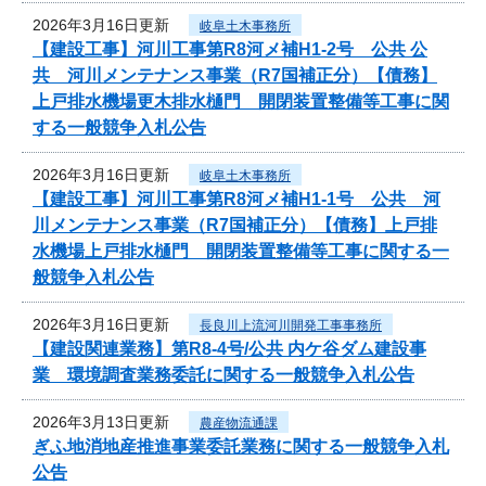
2026年3月16日更新
岐阜土木事務所
【建設工事】河川工事第R8河メ補H1-2号 公共 公
共 河川メンテナンス事業（R7国補正分）【債務】
上戸排水機場更木排水樋門 開閉装置整備等工事に関
する一般競争入札公告
2026年3月16日更新
岐阜土木事務所
【建設工事】河川工事第R8河メ補H1-1号 公共 河
川メンテナンス事業（R7国補正分）【債務】上戸排
水機場上戸排水樋門 開閉装置整備等工事に関する一
般競争入札公告
2026年3月16日更新
長良川上流河川開発工事事務所
【建設関連業務】第R8-4号/公共 内ケ谷ダム建設事
業 環境調査業務委託に関する一般競争入札公告
2026年3月13日更新
農産物流通課
ぎふ地消地産推進事業委託業務に関する一般競争入札
公告