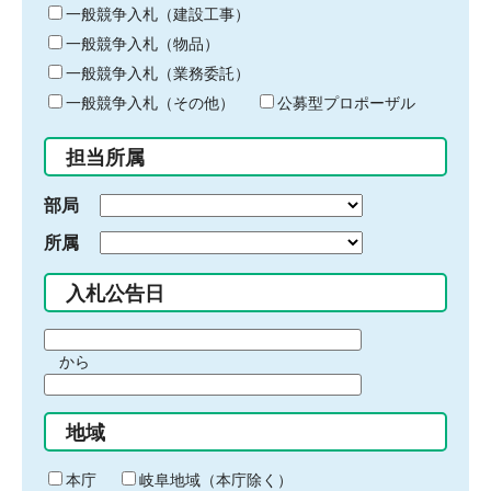
キ
一般競争入札（建設工事）
ー
一般競争入札（物品）
ワ
一般競争入札（業務委託）
ー
ド
一般競争入札（その他）
公募型プロポーザル
を
入
担当所属
力
部局
所属
入札公告日
期
から
間
期
の
間
始
地域
の
ま
終
り
わ
本庁
岐阜地域（本庁除く）