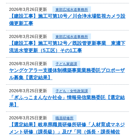
2026年3月26日更新
東部広域水道事務所
【建設工事】施工可第10号／川合浄水場監視カメラ設
備更新工事
2026年3月26日更新
東部広域水道事務所
【建設工事】施工可第12号／既設管更新事業 東濃下
流送水管更新（5工区）その1工事
2026年3月26日更新
子ども家庭課
ヤングケアラー支援体制構築事業業務委託プロポーザ
ル募集【選定結果】
2026年3月25日更新
子ども・女性政策課
「ぎふっこまんなか社会」情報発信業務委託【選定結
果】
2026年3月25日更新
職員研修所
【選定結果】岐阜県職員研修所研修「人材育成マネジ
メント研修（課長級）」及び「同（係長・課長補佐