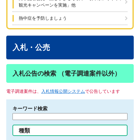
観光キャンペーンを実施」他
熱中症を予防しましょう
本
文
入札・公売
入札公告の検索 （電子調達案件以外）
電子調達案件は、
入札情報公開システム
で公告しています
キーワード検索
検
索
す
種類
る