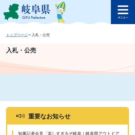
ペ
メ
このページの本文へ
ー
ニ
メ
ジ
ュ
ニ
の
ー
ュ
先
を
ー
頭
飛
トップページ
>
入札・公売
で
ば
す
し
入札・公売
。
て
本
文
へ
重要なお知らせ
知事記者会見「楽しすぎるぞ岐阜！岐阜県アウトドア