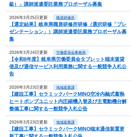
級）」講師派遣委託業務プロポーザル募集
2026年3月25日更新
職員研修所
【選定結果】岐阜県職員研修所研修（選択研修「プレ
ゼンテーション」）講師派遣委託業務プロポーザル募
集
2026年3月24日更新
労働委員会事務局
【令和8年度】岐阜県労働委員会タブレット端末賃貸
借及び通信サービス利用業務に関する一般競争入札公
告
2026年3月23日更新
地域産業課
【建設工事】セラミックパークMINO空冷内融式蓄熱
ヒートポンプユニット内圧縮機入替及び主電動機分解
整備工事に関する一般競争入札公告
2026年3月23日更新
地域産業課
【建設工事】セラミックパークMINO端末通信装置更
新工事に関する一般競争入札公告