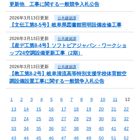
更新他 工事に関する一般競争入札公告
2026年3月13日更新
公共建築課
【文伝工第8-5号】岐阜県図書館照明設備改修工事
2026年3月13日更新
公共建築課
【産デ工第8-4号】ソフトピアジャパン・ワークショ
ップ24空調設備更新工事（2期）
2026年3月13日更新
公共建築課
【教工第8-2号】岐阜清流高等特別支援学校体育館空
調設備設置工事に関する一般競争入札公告
1
2
3
4
5
6
7
8
9
10
11
12
13
14
15
16
17
18
19
20
21
22
23
24
25
26
27
28
29
30
31
32
33
34
35
36
37
38
39
40
41
42
43
44
45
46
47
48
49
50
51
52