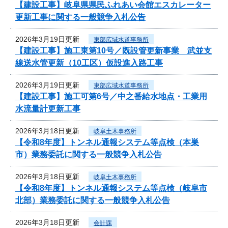
【建設工事】岐阜県県民ふれあい会館エスカレーター
更新工事に関する一般競争入札公告
2026年3月19日更新
東部広域水道事務所
【建設工事】施工東第10号／既設管更新事業 武並支
線送水管更新（10工区）仮設進入路工事
2026年3月19日更新
東部広域水道事務所
【建設工事】施工可第6号／中之番給水地点・工業用
水流量計更新工事
2026年3月18日更新
岐阜土木事務所
【令和8年度】トンネル通報システム等点検（本巣
市）業務委託に関する一般競争入札公告
2026年3月18日更新
岐阜土木事務所
【令和8年度】トンネル通報システム等点検（岐阜市
北部）業務委託に関する一般競争入札公告
2026年3月18日更新
会計課