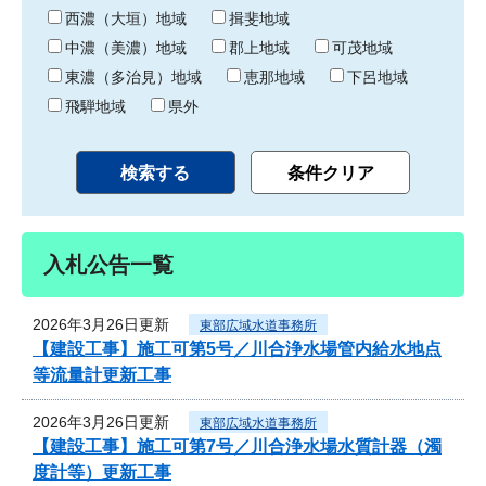
り
西濃（大垣）地域
揖斐地域
中濃（美濃）地域
郡上地域
可茂地域
東濃（多治見）地域
恵那地域
下呂地域
飛騨地域
県外
入札公告一覧
2026年3月26日更新
東部広域水道事務所
【建設工事】施工可第5号／川合浄水場管内給水地点
等流量計更新工事
2026年3月26日更新
東部広域水道事務所
【建設工事】施工可第7号／川合浄水場水質計器（濁
度計等）更新工事