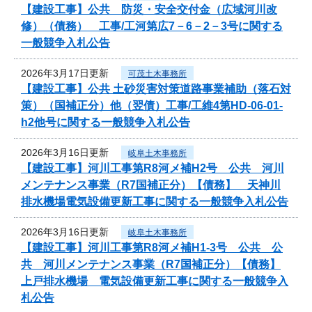
【建設工事】公共 防災・安全交付金（広域河川改
修）（債務） 工事/工河第広7－6－2－3号に関する
一般競争入札公告
2026年3月17日更新
可茂土木事務所
【建設工事】公共 土砂災害対策道路事業補助（落石対
策）（国補正分）他（翌債）工事/工維4第HD-06-01-
h2他号に関する一般競争入札公告
2026年3月16日更新
岐阜土木事務所
【建設工事】河川工事第R8河メ補H2号 公共 河川
メンテナンス事業（R7国補正分）【債務】 天神川
排水機場電気設備更新工事に関する一般競争入札公告
2026年3月16日更新
岐阜土木事務所
【建設工事】河川工事第R8河メ補H1-3号 公共 公
共 河川メンテナンス事業（R7国補正分）【債務】
上戸排水機場 電気設備更新工事に関する一般競争入
札公告