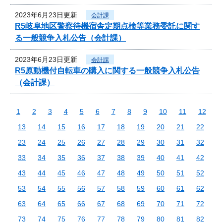
2023年6月23日更新
会計課
R5岐阜地区警察待機宿舎定期点検等業務委託に関す
る一般競争入札公告（会計課）
2023年6月23日更新
会計課
R5原動機付自転車の購入に関する一般競争入札公告
（会計課）
1
2
3
4
5
6
7
8
9
10
11
12
13
14
15
16
17
18
19
20
21
22
23
24
25
26
27
28
29
30
31
32
33
34
35
36
37
38
39
40
41
42
43
44
45
46
47
48
49
50
51
52
53
54
55
56
57
58
59
60
61
62
63
64
65
66
67
68
69
70
71
72
73
74
75
76
77
78
79
80
81
82