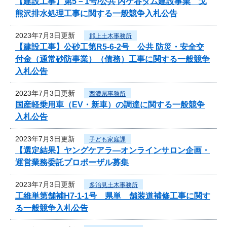
【建設工事】第5－1号/公共 内ケ谷ダム建設事業 戈
熊沢排水処理工事に関する一般競争入札公告
2023年7月3日更新
郡上土木事務所
【建設工事】公砂工第R5-6-2号 公共 防災・安全交
付金（通常砂防事業）（債務）工事に関する一般競争
入札公告
2023年7月3日更新
西濃県事務所
国産軽乗用車（EV・新車）の調達に関する一般競争
入札公告
2023年7月3日更新
子ども家庭課
【選定結果】ヤングケアラ―オンラインサロン企画・
運営業務委託プロポーザル募集
2023年7月3日更新
多治見土木事務所
工維単第舗補H7-1-1号 県単 舗装道補修工事に関す
る一般競争入札公告