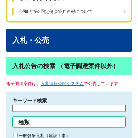
令和8年第3回定例会答弁速報について
本
文
入札・公売
入札公告の検索 （電子調達案件以外）
電子調達案件は、
入札情報公開システム
で公告しています
キーワード検索
検
索
す
種類
る
キ
一般競争入札（建設工事）