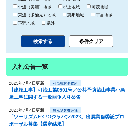
中濃（美濃）地域
郡上地域
可茂地域
東濃（多治見）地域
恵那地域
下呂地域
飛騨地域
県外
入札公告一覧
2023年7月4日更新
可茂農林事務所
【建設工事】可治工第0501号／公共予防治山事業小鳥
屋工事に関する一般競争入札公告
2023年7月4日更新
観光誘客推進課
「ツーリズムEXPOジャパン2023」出展業務委託プロ
ポーザル募集【選定結果】