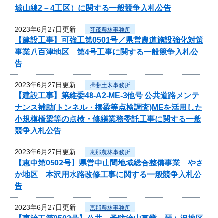
城山線2－4工区）に関する一般競争入札公告
2023年6月27日更新
可茂農林事務所
【建設工事】可強工第0501号／県営農道施設強化対策
事業八百津地区 第4号工事に関する一般競争入札公
告
2023年6月27日更新
揖斐土木事務所
【建設工事】第維委48-A2-ME-3他号 公共道路メンテ
ナンス補助(トンネル・橋梁等点検調査)MEを活用した
小規模橋梁等の点検・修繕業務委託工事に関する一般
競争入札公告
2023年6月27日更新
恵那農林事務所
【恵中第0502号】県営中山間地域総合整備事業 やさ
か地区 本沢用水路改修工事に関する一般競争入札公
告
2023年6月27日更新
恵那農林事務所