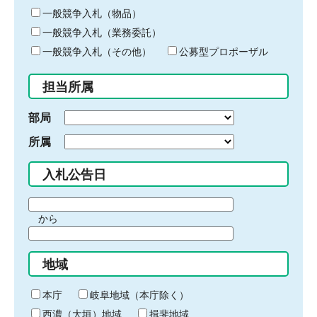
ー
一般競争入札（物品）
ワ
一般競争入札（業務委託）
ー
ド
一般競争入札（その他）
公募型プロポーザル
を
入
担当所属
力
部局
所属
入札公告日
期
から
間
期
の
間
始
地域
の
ま
終
り
わ
本庁
岐阜地域（本庁除く）
り
西濃（大垣）地域
揖斐地域