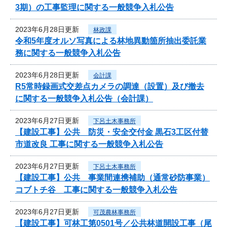
3期）の工事監理に関する一般競争入札公告
2023年6月28日更新
林政課
令和5年度オルソ写真による林地異動箇所抽出委託業
務に関する一般競争入札公告
2023年6月28日更新
会計課
R5常時録画式交差点カメラの調達（設置）及び撤去
に関する一般競争入札公告（会計課）
2023年6月27日更新
下呂土木事務所
【建設工事】公共 防災・安全交付金 黒石3工区付替
市道改良 工事に関する一般競争入札公告
2023年6月27日更新
下呂土木事務所
【建設工事】公共 事業間連携補助（通常砂防事業）
コブトチ谷 工事に関する一般競争入札公告
2023年6月27日更新
可茂農林事務所
【建設工事】可林工第0501号／公共林道開設工事（尾