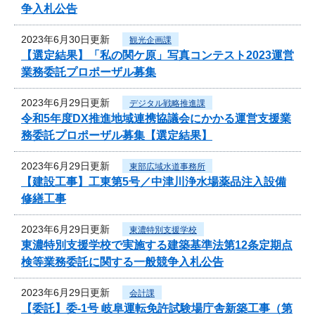
争入札公告
2023年6月30日更新
観光企画課
【選定結果】「私の関ケ原」写真コンテスト2023運営
業務委託プロポーザル募集
2023年6月29日更新
デジタル戦略推進課
令和5年度DX推進地域連携協議会にかかる運営支援業
務委託プロポーザル募集【選定結果】
2023年6月29日更新
東部広域水道事務所
【建設工事】工東第5号／中津川浄水場薬品注入設備
修繕工事
2023年6月29日更新
東濃特別支援学校
東濃特別支援学校で実施する建築基準法第12条定期点
検等業務委託に関する一般競争入札公告
2023年6月29日更新
会計課
【委託】委-1号 岐阜運転免許試験場庁舎新築工事（第