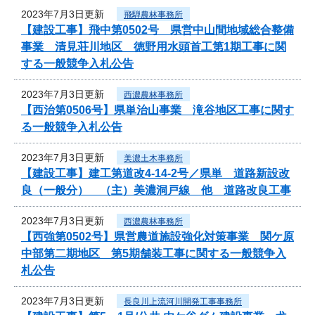
2023年7月3日更新
飛騨農林事務所
【建設工事】飛中第0502号 県営中山間地域総合整備
事業 清見荘川地区 徳野用水頭首工第1期工事に関
する一般競争入札公告
2023年7月3日更新
西濃農林事務所
【西治第0506号】県単治山事業 滝谷地区工事に関す
る一般競争入札公告
2023年7月3日更新
美濃土木事務所
【建設工事】建工第道改4-14-2号／県単 道路新設改
良（一般分） （主）美濃洞戸線 他 道路改良工事
2023年7月3日更新
西濃農林事務所
【西強第0502号】県営農道施設強化対策事業 関ケ原
中部第二期地区 第5期舗装工事に関する一般競争入
札公告
2023年7月3日更新
長良川上流河川開発工事事務所