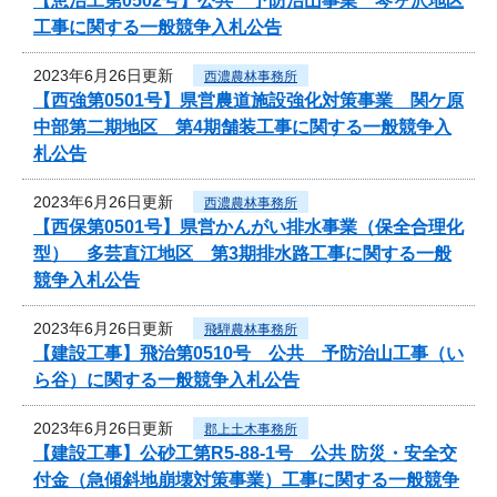
【恵治工第0502号】公共 予防治山事業 琴ヶ沢地区
工事に関する一般競争入札公告
2023年6月26日更新
西濃農林事務所
【西強第0501号】県営農道施設強化対策事業 関ケ原
中部第二期地区 第4期舗装工事に関する一般競争入
札公告
2023年6月26日更新
西濃農林事務所
【西保第0501号】県営かんがい排水事業（保全合理化
型） 多芸直江地区 第3期排水路工事に関する一般
競争入札公告
2023年6月26日更新
飛騨農林事務所
【建設工事】飛治第0510号 公共 予防治山工事（い
ら谷）に関する一般競争入札公告
2023年6月26日更新
郡上土木事務所
【建設工事】公砂工第R5-88-1号 公共 防災・安全交
付金（急傾斜地崩壊対策事業）工事に関する一般競争