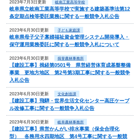
2023年7月3日更新
岐南工業高等学校
岐阜県立岐南工業高等学校で実施する建築基準法第12
条定期点検等委託業務に関する一般競争入札公告
2023年6月30日更新
子ども家庭課
岐阜県母子父子寡婦福祉資金管理システム開発導入・
保守運用業務委託に関する一般競争入札について
2023年6月30日更新
揖斐農林事務所
【建設工事】揖経第0501号 県営経営体育成基盤整備
事業 更地方地区 第2号第3期工事に関する一般競争
入札公告
2023年6月30日更新
文化創造課
【建設工事】飛騨・世界生活文化センター高圧ケーブ
ル改修工事に関する一般競争入札公告
2023年6月30日更新
岐阜農林事務所
【建設工事】県営かんがい排水事業（保全合理化
型） 各務用水四期地区 第4号工事に関する一般競