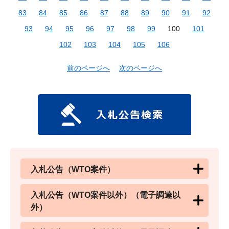
83
84
85
86
87
88
89
90
91
92
93
94
95
96
97
98
99
100
101
102
103
104
105
106
前のページへ
次のページへ
入札公告（WTO案件）
入札公告（WTO案件以外）（電子調達以
外）