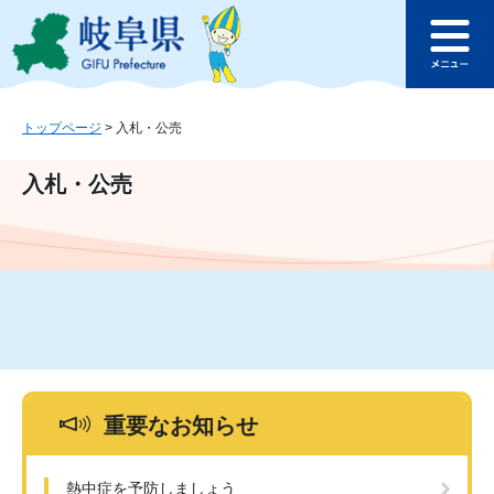
ペ
メ
このページの本文へ
ー
ニ
メ
ジ
ュ
ニ
の
ー
ュ
先
を
ー
頭
飛
トップページ
>
入札・公売
で
ば
す
し
入札・公売
。
て
本
文
へ
重要なお知らせ
熱中症を予防しましょう