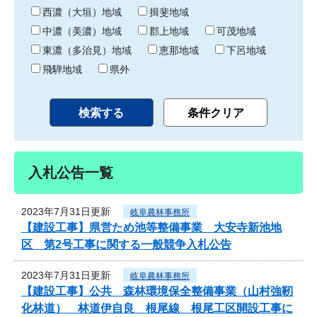
り
西濃（大垣）地域
揖斐地域
中濃（美濃）地域
郡上地域
可茂地域
東濃（多治見）地域
恵那地域
下呂地域
飛騨地域
県外
入札公告一覧
2023年7月31日更新
岐阜農林事務所
【建設工事】県営ため池等整備事業 大安寺新池地
区 第2号工事に関する一般競争入札公告
2023年7月31日更新
岐阜農林事務所
【建設工事】公共 森林環境保全整備事業（山村強靭
化林道） 林道伊自良 根尾線 根尾工区開設工事に