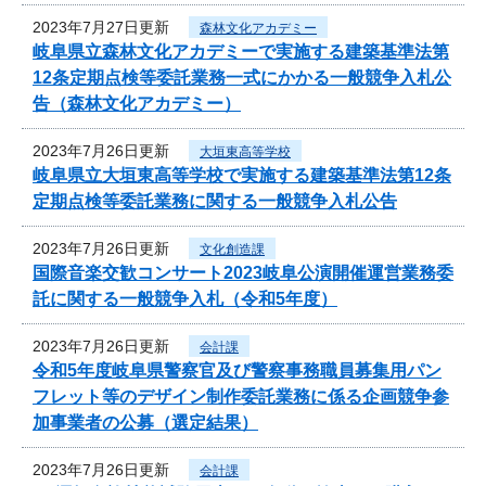
2023年7月27日更新
森林文化アカデミー
岐阜県立森林文化アカデミーで実施する建築基準法第
12条定期点検等委託業務一式にかかる一般競争入札公
告（森林文化アカデミー）
2023年7月26日更新
大垣東高等学校
岐阜県立大垣東高等学校で実施する建築基準法第12条
定期点検等委託業務に関する一般競争入札公告
2023年7月26日更新
文化創造課
国際音楽交歓コンサート2023岐阜公演開催運営業務委
託に関する一般競争入札（令和5年度）
2023年7月26日更新
会計課
令和5年度岐阜県警察官及び警察事務職員募集用パン
フレット等のデザイン制作委託業務に係る企画競争参
加事業者の公募（選定結果）
2023年7月26日更新
会計課