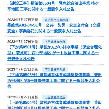
【建設工事】揖治第0504号 緊急総合治山事業 柿ケ
平地区 工事に関する一般競争入札公告
2023年7月27日更新
多治見土木事務所
委維第A01-84-S1号 公共 防災・安全交付金（交通
安全）事業委託に関する一般競争入札公告
2023年7月27日更新
下呂農林事務所
【下か第0501号】県営かんがい排水事業（保全合理化
型） 萩原町川西北部地区 ゲート改修工事に関する一
般競争入札公告
2023年7月27日更新
下呂農林事務所
【下経第0505号】県営経営体育成基盤整備事業 菅田
西部地区 第5号ほ場整備工事に関する一般競争入札公
告
2023年7月27日更新
下呂農林事務所
【下経第0504号】県営経営体育成基盤整備事業 菅田
西部地区 第4号ほ場整備工事に関する一般競争入札公