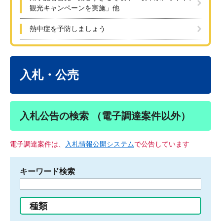
観光キャンペーンを実施」他
熱中症を予防しましょう
本
文
入札・公売
入札公告の検索 （電子調達案件以外）
電子調達案件は、
入札情報公開システム
で公告しています
キーワード検索
検
索
す
種類
る