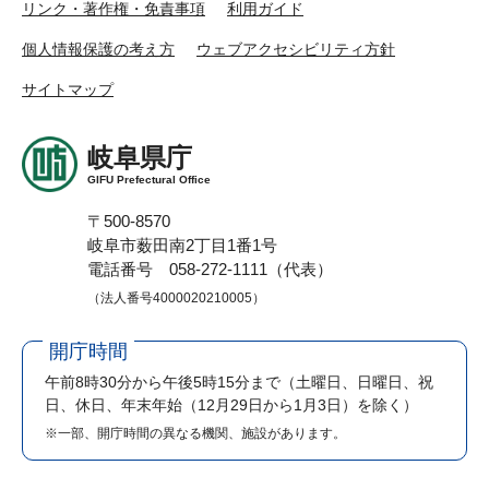
リンク・著作権・免責事項
利用ガイド
個人情報保護の考え方
ウェブアクセシビリティ方針
サイトマップ
岐阜県庁
GIFU Prefectural Office
〒500-8570
岐阜市薮田南2丁目1番1号
電話番号 058-272-1111（代表）
（法人番号4000020210005）
開庁時間
午前8時30分から午後5時15分まで
（土曜日、日曜日、祝
日、休日、年末年始（12月29日から1月3日）を除く）
※一部、開庁時間の異なる機関、施設があります。