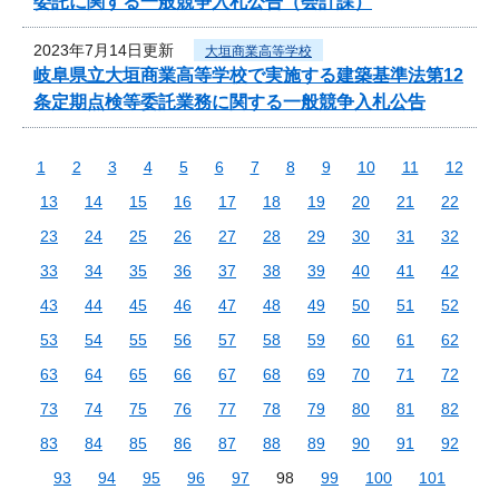
委託に関する一般競争入札公告（会計課）
2023年7月14日更新
大垣商業高等学校
岐阜県立大垣商業高等学校で実施する建築基準法第12
条定期点検等委託業務に関する一般競争入札公告
1
2
3
4
5
6
7
8
9
10
11
12
13
14
15
16
17
18
19
20
21
22
23
24
25
26
27
28
29
30
31
32
33
34
35
36
37
38
39
40
41
42
43
44
45
46
47
48
49
50
51
52
53
54
55
56
57
58
59
60
61
62
63
64
65
66
67
68
69
70
71
72
73
74
75
76
77
78
79
80
81
82
83
84
85
86
87
88
89
90
91
92
93
94
95
96
97
98
99
100
101