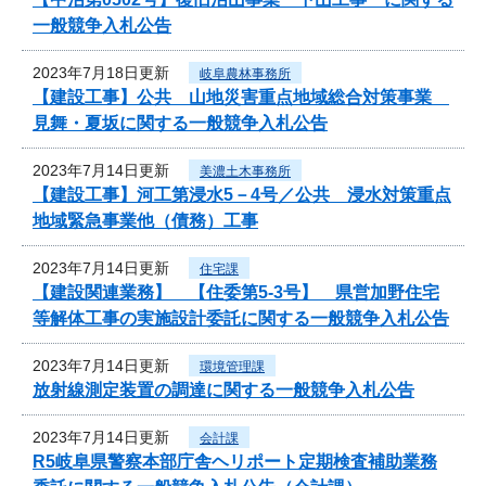
一般競争入札公告
2023年7月18日更新
岐阜農林事務所
【建設工事】公共 山地災害重点地域総合対策事業
見舞・夏坂に関する一般競争入札公告
2023年7月14日更新
美濃土木事務所
【建設工事】河工第浸水5－4号／公共 浸水対策重点
地域緊急事業他（債務）工事
2023年7月14日更新
住宅課
【建設関連業務】 【住委第5-3号】 県営加野住宅
等解体工事の実施設計委託に関する一般競争入札公告
2023年7月14日更新
環境管理課
放射線測定装置の調達に関する一般競争入札公告
2023年7月14日更新
会計課
R5岐阜県警察本部庁舎ヘリポート定期検査補助業務