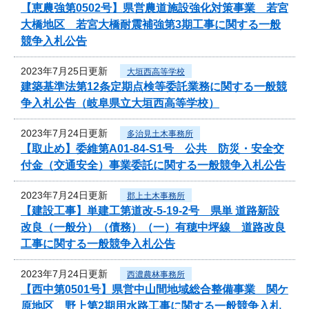
【恵農強第0502号】県営農道施設強化対策事業 若宮
大橋地区 若宮大橋耐震補強第3期工事に関する一般
競争入札公告
2023年7月25日更新
大垣西高等学校
建築基準法第12条定期点検等委託業務に関する一般競
争入札公告（岐阜県立大垣西高等学校）
2023年7月24日更新
多治見土木事務所
【取止め】委維第A01-84-S1号 公共 防災・安全交
付金（交通安全）事業委託に関する一般競争入札公告
2023年7月24日更新
郡上土木事務所
【建設工事】単建工第道改-5-19-2号 県単 道路新設
改良（一般分）（債務）（一）有穂中坪線 道路改良
工事に関する一般競争入札公告
2023年7月24日更新
西濃農林事務所
【西中第0501号】県営中山間地域総合整備事業 関ケ
原地区 野上第2期用水路工事に関する一般競争入札