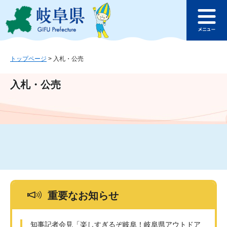
ペ
メ
このページの本文へ
ー
ニ
メ
ジ
ュ
ニ
の
ー
ュ
先
を
ー
頭
飛
トップページ
>
入札・公売
で
ば
す
し
入札・公売
。
て
本
文
へ
重要なお知らせ
知事記者会見「楽しすぎるぞ岐阜！岐阜県アウトドア