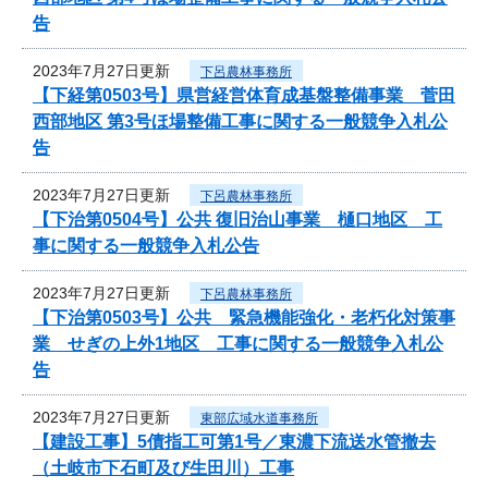
告
2023年7月27日更新
下呂農林事務所
【下経第0503号】県営経営体育成基盤整備事業 菅田
西部地区 第3号ほ場整備工事に関する一般競争入札公
告
2023年7月27日更新
下呂農林事務所
【下治第0504号】公共 復旧治山事業 樋口地区 工
事に関する一般競争入札公告
2023年7月27日更新
下呂農林事務所
【下治第0503号】公共 緊急機能強化・老朽化対策事
業 せぎの上外1地区 工事に関する一般競争入札公
告
2023年7月27日更新
東部広域水道事務所
【建設工事】5債指工可第1号／東濃下流送水管撤去
（土岐市下石町及び生田川）工事