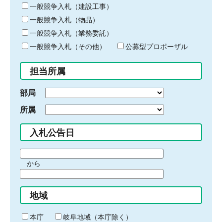
キ
一般競争入札（建設工事）
ー
一般競争入札（物品）
ワ
一般競争入札（業務委託）
ー
ド
一般競争入札（その他）
公募型プロポーザル
を
入
担当所属
力
部局
所属
入札公告日
期
から
間
期
の
間
始
地域
の
ま
終
り
わ
本庁
岐阜地域（本庁除く）