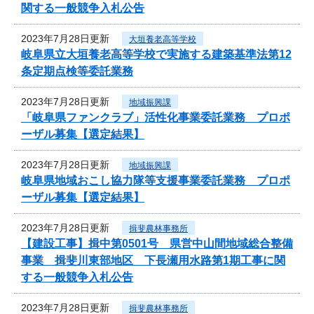
関する一般競争入札公告
2023年7月28日更新
大垣養老高等学校
岐阜県立大垣養老高等学校で実施する建築基準法第12
条定期点検等委託業務
2023年7月28日更新
地域振興課
「岐阜県ファンクラブ」活性化事業委託業務 プロポ
ーザル募集【選定結果】
2023年7月28日更新
地域振興課
岐阜県地域おこし協力隊等支援事業委託業務 プロポ
ーザル募集【選定結果】
2023年7月28日更新
揖斐農林事務所
【建設工事】揖中第0501号 県営中山間地域総合整備
事業 揖斐川東部地区 下長瀬用水路第1期工事に関
する一般競争入札公告
2023年7月28日更新
揖斐農林事務所