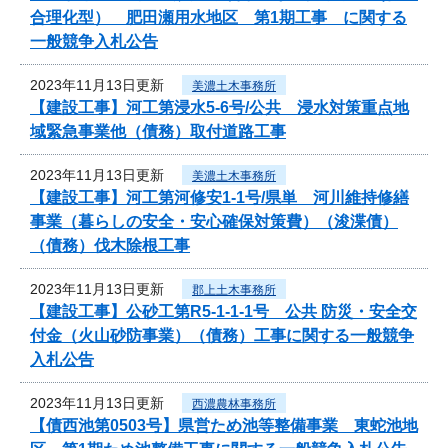
合理化型） 肥田瀬用水地区 第1期工事 に関する
一般競争入札公告
2023年11月13日更新
美濃土木事務所
【建設工事】河工第浸水5-6号/公共 浸水対策重点地
域緊急事業他（債務）取付道路工事
2023年11月13日更新
美濃土木事務所
【建設工事】河工第河修安1-1号/県単 河川維持修繕
事業（暮らしの安全・安心確保対策費）（浚渫債）
（債務）伐木除根工事
2023年11月13日更新
郡上土木事務所
【建設工事】公砂工第R5-1-1-1号 公共 防災・安全交
付金（火山砂防事業）（債務）工事に関する一般競争
入札公告
2023年11月13日更新
西濃農林事務所
【債西池第0503号】県営ため池等整備事業 東蛇池地