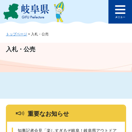
ペ
メ
このページの本文へ
ー
ニ
メ
ジ
ュ
ニ
の
ー
ュ
先
を
ー
頭
飛
トップページ
>
入札・公売
で
ば
す
し
入札・公売
。
て
本
文
へ
重要なお知らせ
知事記者会見「楽しすぎるぞ岐阜！岐阜県アウトドア