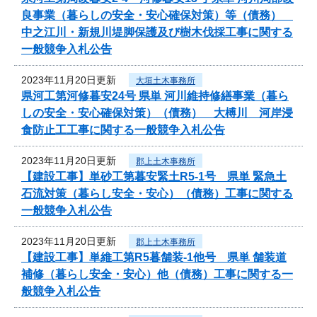
良事業（暮らしの安全・安心確保対策）等（債務）
中之江川・新規川堤脚保護及び樹木伐採工事に関する
一般競争入札公告
2023年11月20日更新
大垣土木事務所
県河工第河修暮安24号 県単 河川維持修繕事業（暮ら
しの安全・安心確保対策）（債務） 大榑川 河岸浸
食防止工工事に関する一般競争入札公告
2023年11月20日更新
郡上土木事務所
【建設工事】単砂工第暮安緊土R5-1号 県単 緊急土
石流対策（暮らし安全・安心）（債務）工事に関する
一般競争入札公告
2023年11月20日更新
郡上土木事務所
【建設工事】単維工第R5暮舗装-1他号 県単 舗装道
補修（暮らし安全・安心）他（債務）工事に関する一
般競争入札公告