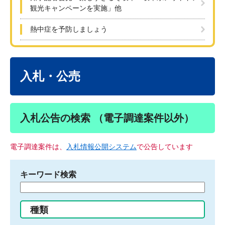
観光キャンペーンを実施」他
熱中症を予防しましょう
本
文
入札・公売
入札公告の検索 （電子調達案件以外）
電子調達案件は、
入札情報公開システム
で公告しています
キーワード検索
検
索
す
種類
る