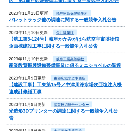
区 第1期ため池整備工事に関する一般競争入札公告
2023年11月13日更新
飛騨家畜保健衛生所
パレットラック他の調達に関する一般競争入札公告
2023年11月10日更新
公共建築課
【航工第5-124号】岐阜かかみがはら航空宇宙博物館
企画棟建設工事に関する一般競争入札公告
2023年11月10日更新
岐阜工業高等学校
産業教育振興設備整備事業に係るミニショベルの調達
2023年11月9日更新
東部広域水道事務所
【建設工事】工東第15号／中津川浄水場次亜塩注入機
連成計修繕工事
2023年11月9日更新
産業技術総合センター
光造形3Dプリンターの調達に関する一般競争入札公
告
2023年11月8日更新
大垣養老高等学校