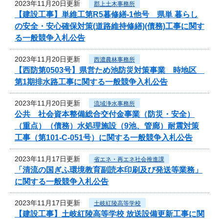
2023年11月20日更新
郡上土木事務所
【建設工事】単維工第R5暮修繕-1他号 県単 暮らし
の安全・安心確保対策(道路維持修繕)(債務)工事に関す
る一般競争入札公告
2023年11月20日更新
西濃農林事務所
【西防第0503号】県営ため池防災対策事業 時地区
第1期排水路工事に関する一般競争入札公告
2023年11月20日更新
流域浄水事務所
公共 社会資本整備総合交付金事業（防災・安全）
（重点）（債務）水処理施設（9池、管廊）耐震対策
工事（第101-C-051号）に関する一般競争入札公告
2023年11月17日更新
省エネ・再エネ社会推進課
「清流の国ぎふ環境教育副読本印刷及び発送等業務」
に関する一般競争入札公告
2023年11月17日更新
土岐紅陵高等学校
【建設工事】土岐紅陵高等学校 放送設備更新工事に関