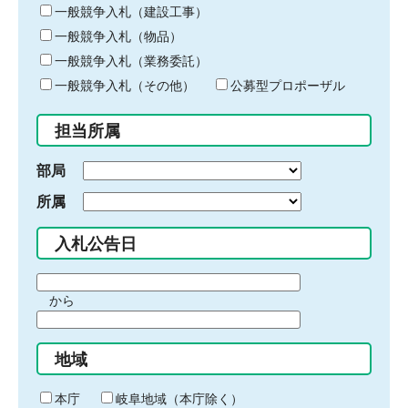
キ
一般競争入札（建設工事）
ー
一般競争入札（物品）
ワ
一般競争入札（業務委託）
ー
ド
一般競争入札（その他）
公募型プロポーザル
を
入
担当所属
力
部局
所属
入札公告日
期
から
間
期
の
間
始
地域
の
ま
終
り
わ
本庁
岐阜地域（本庁除く）