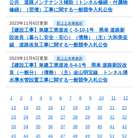
公共 道路メンテナンス補助（トンネル修繕・付属物
修繕）（翌債）工事に関する一般競争入札公告
2023年11月6日更新
郡上土木事務所
【建設工事】単建工第道改く-5-10-1号 県単 道路新
設改良（暮らし安全・安心）（債務）（主）大和美並
線 道路改良工事に関する一般競争入札公告
2023年11月6日更新
郡上土木事務所
【建設工事】単建工第道改-5-4-1号 県単 道路新設改
良（一般分）（債務）（主）金山明宝線 トンネル湧
水導水管設置工事に関する一般競争入札公告
1
2
3
4
5
6
7
8
9
10
11
12
13
14
15
16
17
18
19
20
21
22
23
24
25
26
27
28
29
30
31
32
33
34
35
36
37
38
39
40
41
42
43
44
45
46
47
48
49
50
51
52