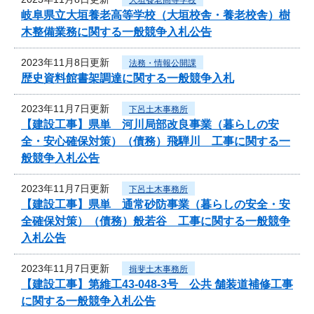
岐阜県立大垣養老高等学校（大垣校舎・養老校舎）樹
木整備業務に関する一般競争入札公告
2023年11月8日更新
法務・情報公開課
歴史資料館書架調達に関する一般競争入札
2023年11月7日更新
下呂土木事務所
【建設工事】県単 河川局部改良事業（暮らしの安
全・安心確保対策）（債務）飛騨川 工事に関する一
般競争入札公告
2023年11月7日更新
下呂土木事務所
【建設工事】県単 通常砂防事業（暮らしの安全・安
全確保対策）（債務）般若谷 工事に関する一般競争
入札公告
2023年11月7日更新
揖斐土木事務所
【建設工事】第維工43-048-3号 公共 舗装道補修工事
に関する一般競争入札公告