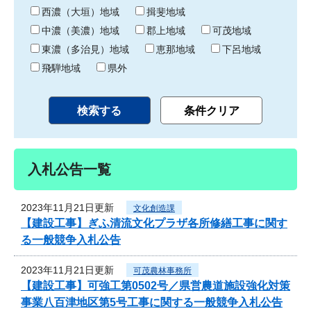
り
西濃（大垣）地域
揖斐地域
中濃（美濃）地域
郡上地域
可茂地域
東濃（多治見）地域
恵那地域
下呂地域
飛騨地域
県外
入札公告一覧
2023年11月21日更新
文化創造課
【建設工事】ぎふ清流文化プラザ各所修繕工事に関す
る一般競争入札公告
2023年11月21日更新
可茂農林事務所
【建設工事】可強工第0502号／県営農道施設強化対策
事業八百津地区第5号工事に関する一般競争入札公告