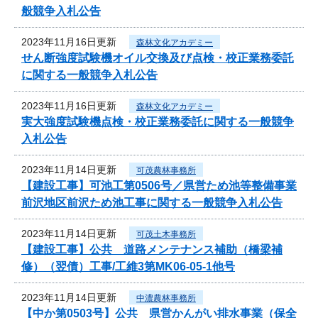
般競争入札公告
2023年11月16日更新
森林文化アカデミー
せん断強度試験機オイル交換及び点検・校正業務委託
に関する一般競争入札公告
2023年11月16日更新
森林文化アカデミー
実大強度試験機点検・校正業務委託に関する一般競争
入札公告
2023年11月14日更新
可茂農林事務所
【建設工事】可池工第0506号／県営ため池等整備事業
前沢地区前沢ため池工事に関する一般競争入札公告
2023年11月14日更新
可茂土木事務所
【建設工事】公共 道路メンテナンス補助（橋梁補
修）（翌債）工事/工維3第MK06-05-1他号
2023年11月14日更新
中濃農林事務所
【中か第0503号】公共 県営かんがい排水事業（保全