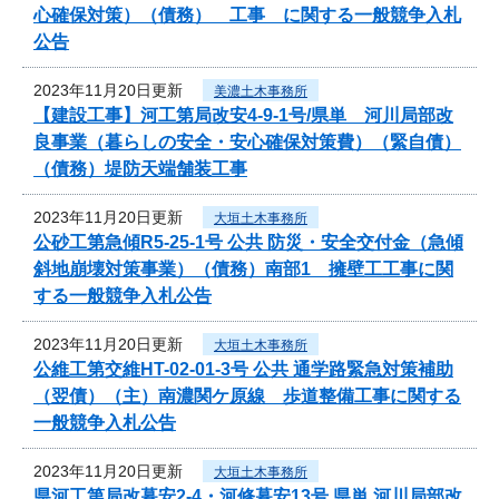
心確保対策）（債務） 工事 に関する一般競争入札
公告
2023年11月20日更新
美濃土木事務所
【建設工事】河工第局改安4-9-1号/県単 河川局部改
良事業（暮らしの安全・安心確保対策費）（緊自債）
（債務）堤防天端舗装工事
2023年11月20日更新
大垣土木事務所
公砂工第急傾R5-25-1号 公共 防災・安全交付金（急傾
斜地崩壊対策事業）（債務）南部1 擁壁工工事に関
する一般競争入札公告
2023年11月20日更新
大垣土木事務所
公維工第交維HT-02-01-3号 公共 通学路緊急対策補助
（翌債）（主）南濃関ケ原線 歩道整備工事に関する
一般競争入札公告
2023年11月20日更新
大垣土木事務所
県河工第局改暮安2-4・河修暮安13号 県単 河川局部改