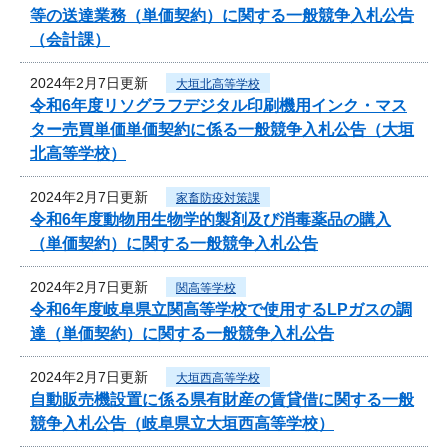
等の送達業務（単価契約）に関する一般競争入札公告
（会計課）
2024年2月7日更新
大垣北高等学校
令和6年度リソグラフデジタル印刷機用インク・マス
ター売買単価単価契約に係る一般競争入札公告（大垣
北高等学校）
2024年2月7日更新
家畜防疫対策課
令和6年度動物用生物学的製剤及び消毒薬品の購入
（単価契約）に関する一般競争入札公告
2024年2月7日更新
関高等学校
令和6年度岐阜県立関高等学校で使用するLPガスの調
達（単価契約）に関する一般競争入札公告
2024年2月7日更新
大垣西高等学校
自動販売機設置に係る県有財産の賃貸借に関する一般
競争入札公告（岐阜県立大垣西高等学校）