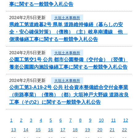
事に関する一般競争入札公告
2024年2月5日更新
大垣土木事務所
県維工第道維暮2号 県単 道路維持修繕（暮らしの安
全・安心確保対策）（債務）（主）岐阜南濃線 他
側溝修繕工事に関する一般競争入札公告
2024年2月5日更新
大垣土木事務所
公園工第交1号 公共 都市公園整備（交付金）（翌債）
養老公園園内施設修繕工事に関する一般競争入札公告
2024年2月5日更新
大垣土木事務所
公街工第3-A19-2号 公共 社会資本整備総合交付金事業
（街路事業）（債務）（都）大垣神戸大野線 道路改良
工事（その2）に関する一般競争入札公告
1
2
3
4
5
6
7
8
9
10
11
12
13
14
15
16
17
18
19
20
21
22