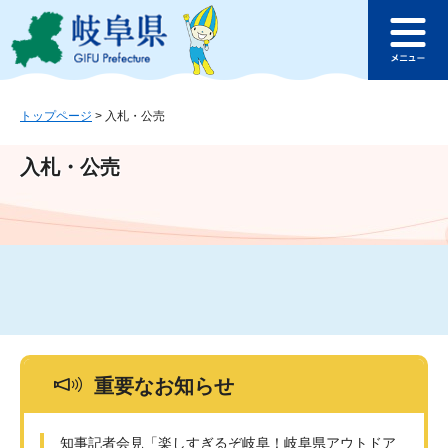
ペ
メ
このページの本文へ
ー
ニ
メ
ジ
ュ
ニ
の
ー
ュ
先
を
ー
頭
飛
トップページ
>
入札・公売
で
ば
す
し
入札・公売
。
て
本
文
へ
重要なお知らせ
知事記者会見「楽しすぎるぞ岐阜！岐阜県アウトドア