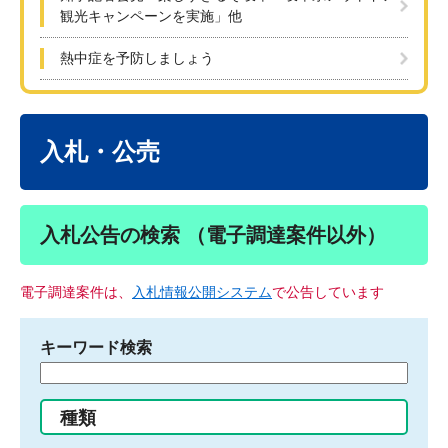
観光キャンペーンを実施」他
熱中症を予防しましょう
本
文
入札・公売
入札公告の検索 （電子調達案件以外）
電子調達案件は、
入札情報公開システム
で公告しています
キーワード検索
検
索
す
種類
る