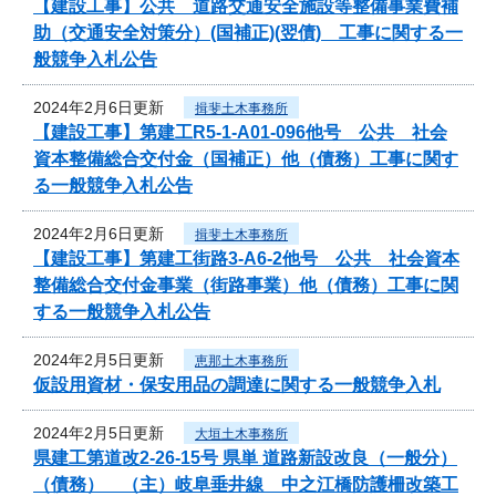
【建設工事】公共 道路交通安全施設等整備事業費補
助（交通安全対策分）(国補正)(翌債) 工事に関する一
般競争入札公告
2024年2月6日更新
揖斐土木事務所
【建設工事】第建工R5-1-A01-096他号 公共 社会
資本整備総合交付金（国補正）他（債務）工事に関す
る一般競争入札公告
2024年2月6日更新
揖斐土木事務所
【建設工事】第建工街路3-A6-2他号 公共 社会資本
整備総合交付金事業（街路事業）他（債務）工事に関
する一般競争入札公告
2024年2月5日更新
恵那土木事務所
仮設用資材・保安用品の調達に関する一般競争入札
2024年2月5日更新
大垣土木事務所
県建工第道改2-26-15号 県単 道路新設改良（一般分）
（債務） （主）岐阜垂井線 中之江橋防護柵改築工