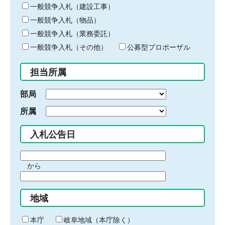
キ
一般競争入札（建設工事）
ー
一般競争入札（物品）
ワ
一般競争入札（業務委託）
ー
ド
一般競争入札（その他）
公募型プロポーザル
を
入
担当所属
力
部局
所属
入札公告日
期
から
間
期
の
間
始
地域
の
ま
終
り
わ
本庁
岐阜地域（本庁除く）