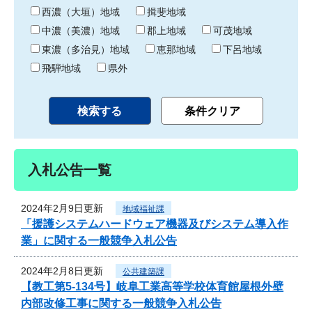
り
西濃（大垣）地域
揖斐地域
中濃（美濃）地域
郡上地域
可茂地域
東濃（多治見）地域
恵那地域
下呂地域
飛騨地域
県外
入札公告一覧
2024年2月9日更新
地域福祉課
「援護システムハードウェア機器及びシステム導入作
業」に関する一般競争入札公告
2024年2月8日更新
公共建築課
【教工第5-134号】岐阜工業高等学校体育館屋根外壁
内部改修工事に関する一般競争入札公告