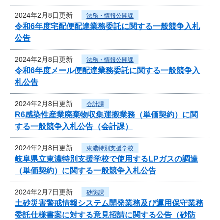
2024年2月8日更新
法務・情報公開課
令和6年度宅配便配達業務委託に関する一般競争入札
公告
2024年2月8日更新
法務・情報公開課
令和6年度メール便配達業務委託に関する一般競争入
札公告
2024年2月8日更新
会計課
R6感染性産業廃棄物収集運搬業務（単価契約）に関
する一般競争入札公告（会計課）
2024年2月8日更新
東濃特別支援学校
岐阜県立東濃特別支援学校で使用するLPガスの調達
（単価契約）に関する一般競争入札公告
2024年2月7日更新
砂防課
土砂災害警戒情報システム開発業務及び運用保守業務
委託仕様書案に対する意見招請に関する公告（砂防